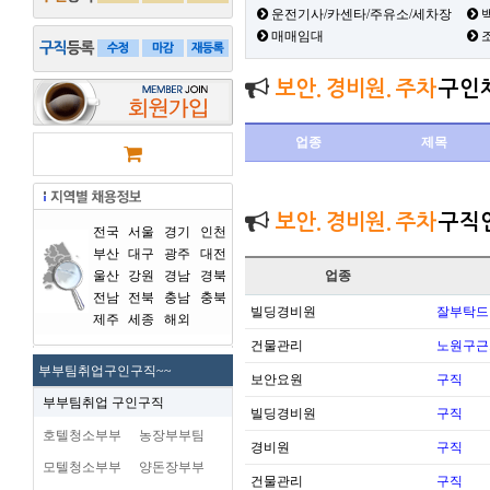
운전기사/카센타/주유소/세차장
백
매매임대
보안. 경비원. 주차
구인
업종
제목
보안. 경비원. 주차
구직
전국
서울
경기
인천
부산
대구
광주
대전
울산
강원
경남
경북
업종
전남
전북
충남
충북
빌딩경비원
잘부탁드
제주
세종
해외
건물관리
노원구근
부부팀취업구인구직~~
보안요원
구직
부부팀취업 구인구직
빌딩경비원
구직
호텔청소부부
농장부부팀
경비원
구직
모텔청소부부
양돈장부부
건물관리
구직