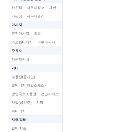
카운터
사우나청소
세신
기관장
사우나관리
마사지
건전마사지
족탕
스포츠마사지
피부마사지
주유소
카운터안내
기타
부동산(중개인)
잡메니저(직업소개소)
방송국보조출연
전단지배포
사찰(공양주)
기타
써니리치
시급/알바
일당/시급