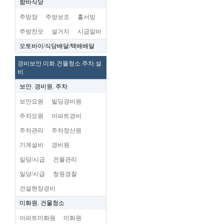
함바식당
주방장
주방보조
홀서빙
주방찬모
설거지
시급알바
오토바이/식당배달/택배배달
경비보안.미화.건물청소.주차.설
비
보안. 경비원. 주차
보안요원
빌딩경비원
주차요원
아파트경비
주차관리
주차정산원
기계설비
경비원
일당/시급
건물관리
일당/시급
청원경찰
건설현장경비
미화원. 건물청소
아파트미화원
미화원