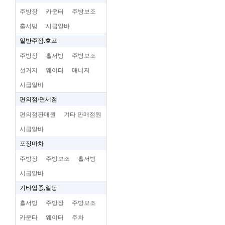
주방장
카운터
주방보조
홀서빙
시급알바
일반주점.호프
주방장
홀서빙
주방보조
설거지
웨이터
매니저
시급알바
편의점/면세점
편의점판매원
기타 판매점원
시급알바
포장마차
주방장
주방보조
홀서빙
시급알바
기타업종,일당
홀서빙
주방장
주방보조
카운타
웨이터
주차