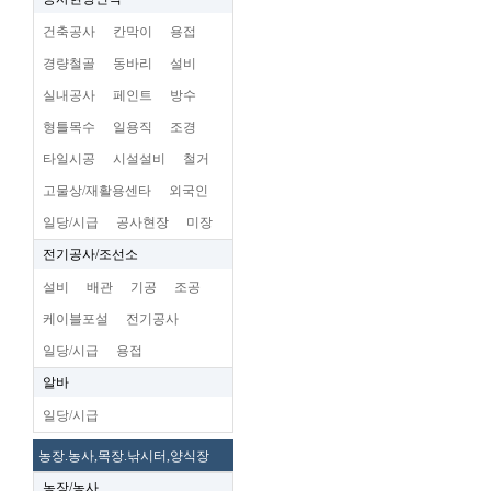
건축공사
칸막이
용접
경량철골
동바리
설비
실내공사
페인트
방수
형틀목수
일용직
조경
타일시공
시설설비
철거
고물상/재활용센타
외국인
일당/시급
공사현장
미장
전기공사/조선소
설비
배관
기공
조공
케이블포설
전기공사
일당/시급
용접
알바
일당/시급
농장.농사,목장.낚시터,양식장
농장/농사