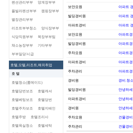
펜션관리부부
양계장부부
보안요원
아파트 
플빌라펜션부부
캠핑장부부
빌딩경비원
아파트 
별장관리부부
아파트경비
아파트 
리조트부부청소
양식장부부
보안요원
아파트경
식당직원부부
목장부부팀
빌딩경비원
아파트경
채소농장부부
기타부부
주차요원
아파트경
부부일당/시급
아파트경비
아파트경
호텔,모텔,리조트,해외취업
주차관리
아파트경
호 텔
경비원
경비.청
호텔청소(룸메이드)
빌딩경비원
안녕하세
호텔당번보조
호텔캐셔
아파트경비
안녕하세
호텔베팅보조
호텔당번
경비원
안녕하세
호텔주차보조
호텔지배인
호텔주방
호텔조리사
주차요원
건물경비
호텔욕실청소
호텔세탁
주차관리
건물경비