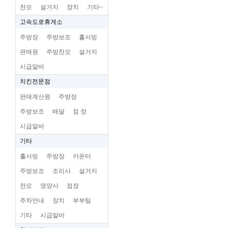
찬모
설거지
장치
기타~
고속도로휴게소
주방장
주방보조
홀서빙
판매원
주방찬모
설거지
시급알바
치킨전문점
판매계산원
주방장
주방보조
배달
점 장
시급알바
기타
홀서빙
주방장
카운터
주방보조
조리사
설거지
찬모
영양사
점장
주차안내
장치
부부팀
기타
시급알바