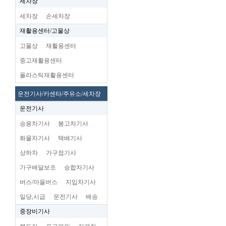
세차장
세차장
손세차장
재활용센터/고물상
고물상
재활용센터
중고재활용센터
플라스틱재활용센터
운전기사/카센타/주유소/세차장
운전기사
승용차기사
봉고차기사
화물차기사
택배기사
상하차
가구점기사
가구배달보조
승합차기사
버스/마을버스
지입차기사
일당,시급
운전기사
배송
중장비기사