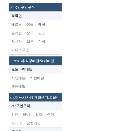
외국인구인구직
외국인
베트남
몽골
태국
필리핀
중국
교포
러시아
일본
미국
기타외국인
오토바이/식당배달/택배배달
오토바이배달
식당배달
치킨배달
택배배달
cnc체용,세차장,재활센터,고물상
cnc구인구직
MCT
선반
밀링
연마
프레스
금형가공