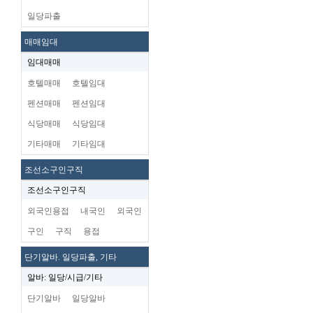
일당파출
매매임대
임대매매
호텔매매
호텔임대
펜션매매
펜션임대
식당매매
식당임대
기타매매
기타임대
조선소구인구직
조선소구인구직
외국인용접
내국인
외국인
구인
구직
용접
단기알바. 일당파출, 기타
알바: 일당/시급/기타
단기알바
일당알바