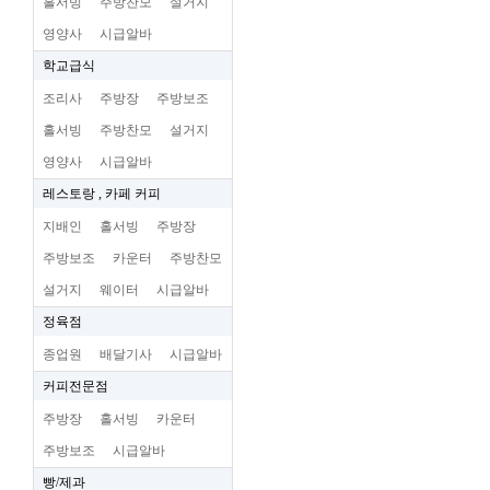
홀서빙
주방찬모
설거지
영양사
시급알바
학교급식
조리사
주방장
주방보조
홀서빙
주방찬모
설거지
영양사
시급알바
레스토랑 , 카페 커피
지배인
홀서빙
주방장
주방보조
카운터
주방찬모
설거지
웨이터
시급알바
정육점
종업원
배달기사
시급알바
커피전문점
주방장
홀서빙
카운터
주방보조
시급알바
빵/제과