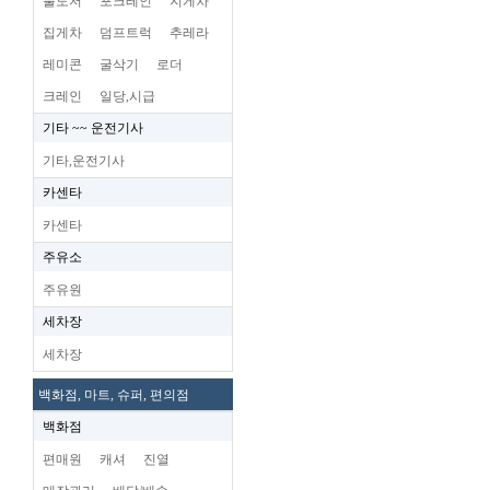
불도저
포크레인
지게차
집게차
덤프트럭
추레라
레미콘
굴삭기
로더
크레인
일당,시급
기타 ~~ 운전기사
기타,운전기사
카센타
카센타
주유소
주유원
세차장
세차장
백화점, 마트, 슈퍼, 편의점
백화점
편매원
캐셔
진열