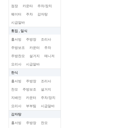
점장
카운타
주차/장치
웨이터
주차
감자탕
시급알바
횟집 , 일식
홀서빙
주방장
조리사
주방보조
카운터
주차
주방찬모
설거지
매니저
요리사
시급알바
한식
홀서빙
주방장
조리사
찬모
주방보조
설거지
지배인
카운터
주차/장치
요리사
부부팀
시급알바
감자탕
홀서빙
주방장
찬모