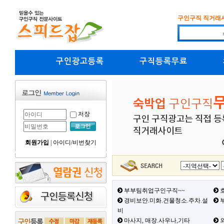
구인구직 직거래
구인광고등록
구직등록무료
저장
회원가입
|
아이디/비번찾기
부부팀취업구인구직~~
호
경비보안.미화.건물청소.주차.설
부
비
마사지, 매장.사우나,기타