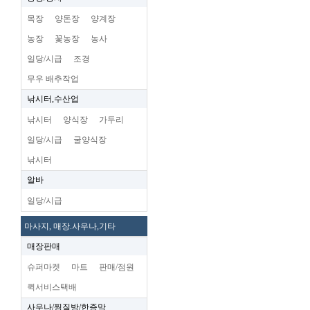
목장
양돈장
양계장
농장
꽃농장
농사
일당/시급
조경
무우 배추작업
낚시터,수산업
낚시터
양식장
가두리
일당/시급
굴양식장
낚시터
알바
일당/시급
마사지, 매장.사우나,기타
매장판매
슈퍼마켓
마트
판매/점원
퀵서비스택배
사우나/찜질방/한증막