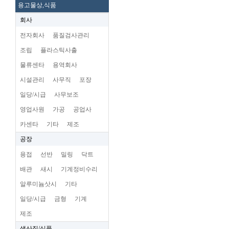
용고물상,식품
회사
전자회사
품질검사관리
조립
플라스틱사출
물류센타
용역회사
시설관리
사무직
포장
일당/시급
사무보조
영업사원
가공
공업사
카센타
기타
제조
공장
용접
선반
밀링
닥트
배관
새시
기계정비수리
알루미늄삿시
기타
일당/시급
금형
기계
제조
생산직/식품