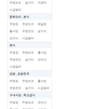
주방보조
설거지
카운터
시급알바
중화요리 , 분식
주방장
주방보조
배달원
홀서빙
주방찬모
설거지
요리사
시급알바
분식
주방장
주방보조
홀서빙
주방찬모
설거지
요리사
시급알바
김밥 , 김밥천국
주방장
주방보조
홀서빙
주방찬모
설거지
시급알바
구내식당 , 학교급식
주방장
주방보조
조리사