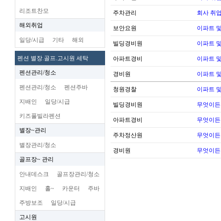
리조트찬모
주차관리
회사 취업
해외취업
보안요원
이파트 및
일당/시급
기타
해외
빌딩경비원
이파트 및
펜션 별장.골프.고시원 세탁
아파트경비
이파트 및
펜션관리/청소
경비원
이파트 및
펜션관리/청소
펜션주바
청원경찰
이파트 및
지배인
일당/시급
빌딩경비원
무엇이든
키즈풀빌라펜션
아파트경비
무엇이든
별장~관리
주차정산원
무엇이든
별장관리/청소
경비원
무엇이든
골프장~ 관리
안내데스크
골프장관리/청소
지배인
홀~
카운터
주바
주방보조
일당/시급
고시원