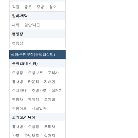
직원
총무
주방
청소
알바/세탁
세탁
일당/시급
캠핑장
캠핑장
식당/구인구직(숙박업식당)
숙박업(내 식당)
주방장
주방보조
조리사
홀서빙
카운터
지배인
주차안내
주방찬모
설거지
영양사
웨이터
고기집
주방이모
시급알바
고기집,정육점
홀서빙
주방장
조리사
찬모
주방보조
설거지