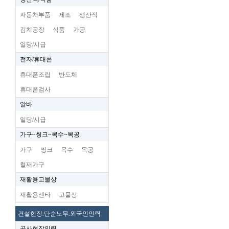
자동차부품
제조
생산직
김치공장
식품
가공
일당/시급
전자/휴대폰
휴대폰조립
반도체
휴대폰검사
알바
일당/시급
가구~씽크~목수~목공
가구
씽크
목수
목공
철재가구
재활용고물상
재활용센타
고물상
건설현장.단순노무.외국인인력
공사현장인력