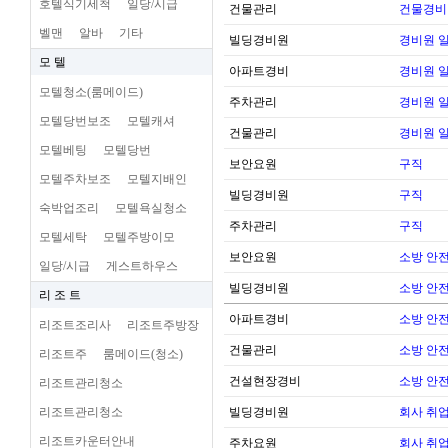
호텔식기세척
일당/시급
건물관리
건물경비
벨맨
알바
기타
빌딩경비원
경비원 
모 텔
아파트경비
경비원 
모텔청소(룸메이드)
주차관리
경비원 
모텔당번보조
모텔캐셔
건물관리
경비원 
모텔베팅
모텔당번
보안요원
구직
모텔주차보조
모텔지배인
빌딩경비원
구직
숙박업조리
모텔욕실청소
주차관리
구직
모텔세탁
모텔주방이모
보안요원
소방 안전 
일당/시급
게스트하우스
빌딩경비원
소방 안전 
리 조 트
아파트경비
소방 안전 
리조트조리사
리조트주방장
건물관리
소방 안전 
리조트주
룸메이드(청소)
건설현장경비
소방 안전 
리조트관리청소
리조트관리청소
빌딩경비원
회사 취업
리조트카운터안내
주차요원
회사 취업