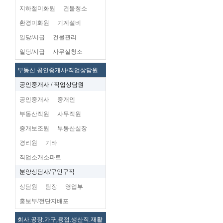
지하철미화원
건물청소
환경미화원
기계설비
일당/시급
건물관리
일당/시급
사무실청소
부동산 공인중개사/직업상담원
공인중개사 / 직업상담원
공인중개사
중개인
부동산직원
사무직원
중개보조원
부동산실장
경리원
기타
직업소개소파트
분양상담사/구인구직
상담원
팀장
영업부
홍보부/전단지배포
회사.공장.가구,용접.생산직.재활