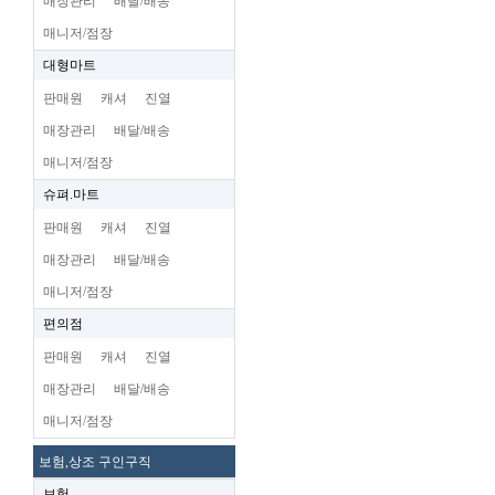
매장관리
배달/배송
매니저/점장
대형마트
판매원
캐셔
진열
매장관리
배달/배송
매니저/점장
슈펴.마트
판매원
캐셔
진열
매장관리
배달/배송
매니저/점장
편의점
판매원
캐셔
진열
매장관리
배달/배송
매니저/점장
보험,상조 구인구직
보험