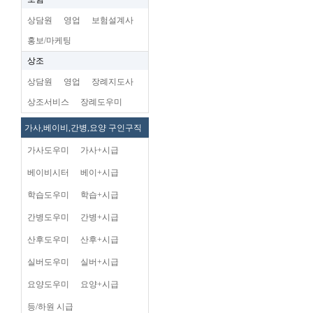
상담원
영업
보험설계사
홍보/마케팅
상조
상담원
영업
장례지도사
상조서비스
장례도우미
가사,베이비,간병,요양 구인구직
가사도우미
가사+시급
베이비시터
베이+시급
학습도우미
학습+시급
간병도우미
간병+시급
산후도우미
산후+시급
실버도우미
실버+시급
요양도우미
요양+시급
등/하원 시급