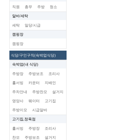
직원
총무
주방
청소
알바/세탁
세탁
일당/시급
캠핑장
캠핑장
식당/구인구직(숙박업식당)
숙박업(내 식당)
주방장
주방보조
조리사
홀서빙
카운터
지배인
주차안내
주방찬모
설거지
영양사
웨이터
고기집
주방이모
시급알바
고기집,정육점
홀서빙
주방장
조리사
찬모
주방보조
설거지