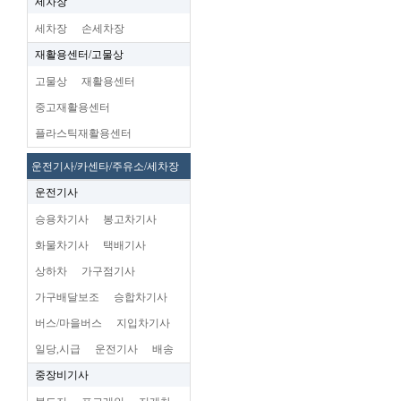
세차장
세차장
손세차장
재활용센터/고물상
고물상
재활용센터
중고재활용센터
플라스틱재활용센터
운전기사/카센타/주유소/세차장
운전기사
승용차기사
봉고차기사
화물차기사
택배기사
상하차
가구점기사
가구배달보조
승합차기사
버스/마을버스
지입차기사
일당,시급
운전기사
배송
중장비기사