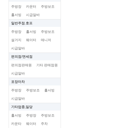
주방장
카운터
주방보조
홀서빙
시급알바
일반주점.호프
주방장
홀서빙
주방보조
설거지
웨이터
매니저
시급알바
편의점/면세점
편의점판매원
기타 판매점원
시급알바
포장마차
주방장
주방보조
홀서빙
시급알바
기타업종,일당
홀서빙
주방장
주방보조
카운타
웨이터
주차