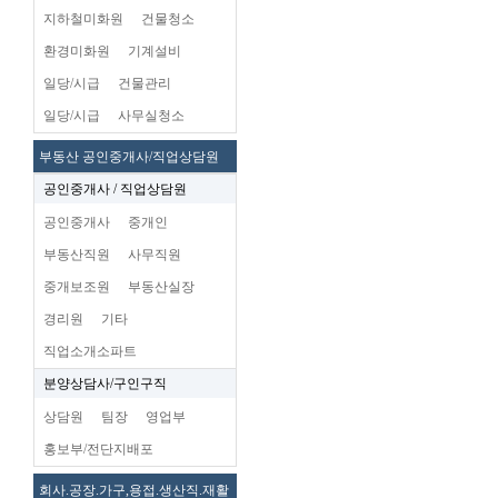
지하철미화원
건물청소
환경미화원
기계설비
일당/시급
건물관리
일당/시급
사무실청소
부동산 공인중개사/직업상담원
공인중개사 / 직업상담원
공인중개사
중개인
부동산직원
사무직원
중개보조원
부동산실장
경리원
기타
직업소개소파트
분양상담사/구인구직
상담원
팀장
영업부
홍보부/전단지배포
회사.공장.가구,용접.생산직.재활