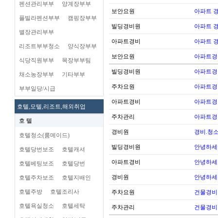
펜션관리부부
양계장부부
보안요원
아파트 
플빌라펜션부부
캠핑장부부
빌딩경비원
아파트 
별장관리부부
아파트경비
아파트 
리조트부부청소
양식장부부
보안요원
아파트경
식당직원부부
목장부부팀
빌딩경비원
아파트경
채소농장부부
기타부부
주차요원
아파트경
부부일당/시급
아파트경비
아파트경
호텔,모텔,리조트,해외취업
주차관리
아파트경
호 텔
경비원
경비.청
호텔청소(룸메이드)
빌딩경비원
안녕하세
호텔당번보조
호텔캐셔
아파트경비
안녕하세
호텔베팅보조
호텔당번
경비원
안녕하세
호텔주차보조
호텔지배인
호텔주방
호텔조리사
주차요원
건물경비
호텔욕실청소
호텔세탁
주차관리
건물경비