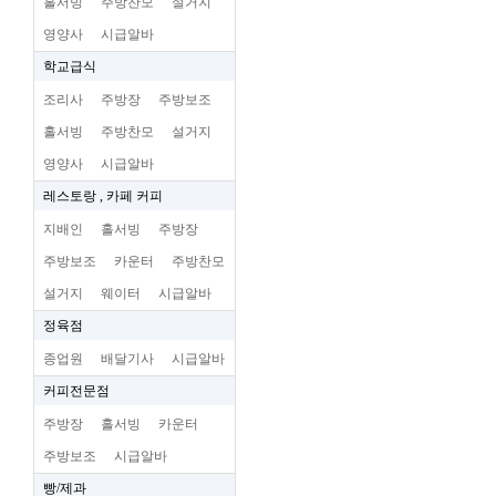
홀서빙
주방찬모
설거지
영양사
시급알바
학교급식
조리사
주방장
주방보조
홀서빙
주방찬모
설거지
영양사
시급알바
레스토랑 , 카페 커피
지배인
홀서빙
주방장
주방보조
카운터
주방찬모
설거지
웨이터
시급알바
정육점
종업원
배달기사
시급알바
커피전문점
주방장
홀서빙
카운터
주방보조
시급알바
빵/제과