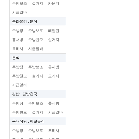
주방보조
설거지
카운터
시급알바
중화요리 , 분식
주방장
주방보조
배달원
홀서빙
주방찬모
설거지
요리사
시급알바
분식
주방장
주방보조
홀서빙
주방찬모
설거지
요리사
시급알바
김밥 , 김밥천국
주방장
주방보조
홀서빙
주방찬모
설거지
시급알바
구내식당 , 학교급식
주방장
주방보조
조리사