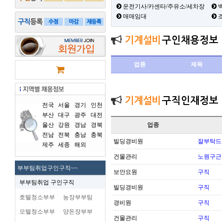
운전기사/카센타/주유소/세차장
백
매매임대
기계설비
구인채용정보
업종
제목
기계설비
구직인재정보
전국
서울
경기
인천
부산
대구
광주
대전
울산
강원
경남
경북
업종
전남
전북
충남
충북
빌딩경비원
잘부탁드
제주
세종
해외
건물관리
노원구근
부부팀취업구인구직~~
보안요원
구직
부부팀취업 구인구직
빌딩경비원
구직
호텔청소부부
농장부부팀
경비원
구직
모텔청소부부
양돈장부부
건물관리
구직