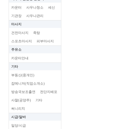
카운터
사우나청소
세신
기관장
사우나관리
마사지
건전마사지
족탕
스포츠마사지
피부마사지
주유소
카운터안내
기타
부동산(중개인)
잡메니저(직업소개소)
방송국보조출연
전단지배포
사찰(공양주)
기타
써니리치
시급/알바
일당/시급