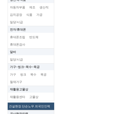
자동차부품
제조
생산직
김치공장
식품
가공
일당/시급
전자/휴대폰
휴대폰조립
반도체
휴대폰검사
알바
일당/시급
가구~씽크~목수~목공
가구
씽크
목수
목공
철재가구
재활용고물상
재활용센타
고물상
건설현장.단순노무.외국인인력
공사현장인력