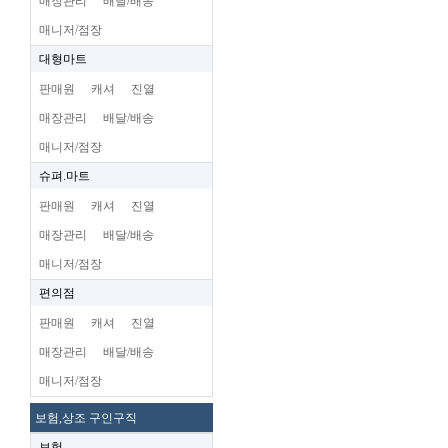
매장관리
배달/배송
매니저/점장
대형마트
판매원
캐셔
진열
매장관리
배달/배송
매니저/점장
슈펴.마트
판매원
캐셔
진열
매장관리
배달/배송
매니저/점장
편의점
판매원
캐셔
진열
매장관리
배달/배송
매니저/점장
보험,상조 구인구직
보험