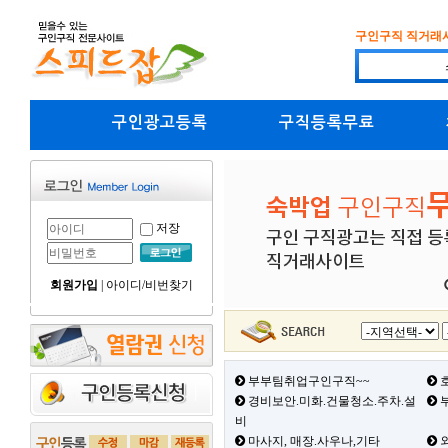
구인구직 직거래
구인광고등록
구직등록무료
저장
회원가입
|
아이디/비번찾기
부부팀취업구인구직~~
호
경비보안.미화.건물청소.주차.설
부
비
마사지, 매장.사우나,기타