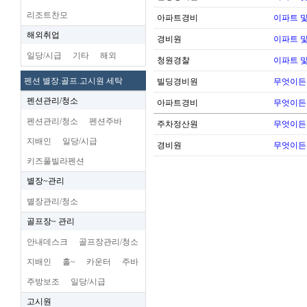
리조트찬모
아파트경비
이파트 및
해외취업
경비원
이파트 및
일당/시급
기타
해외
청원경찰
이파트 및
펜션 별장.골프.고시원 세탁
빌딩경비원
무엇이든
펜션관리/청소
아파트경비
무엇이든
펜션관리/청소
펜션주바
주차정산원
무엇이든
지배인
일당/시급
경비원
무엇이든
키즈풀빌라펜션
별장~관리
별장관리/청소
골프장~ 관리
안내데스크
골프장관리/청소
지배인
홀~
카운터
주바
주방보조
일당/시급
고시원