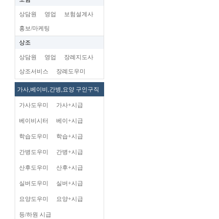
상담원
영업
보험설계사
홍보/마케팅
상조
상담원
영업
장례지도사
상조서비스
장례도우미
가사,베이비,간병,요양 구인구직
가사도우미
가사+시급
베이비시터
베이+시급
학습도우미
학습+시급
간병도우미
간병+시급
산후도우미
산후+시급
실버도우미
실버+시급
요양도우미
요양+시급
등/하원 시급