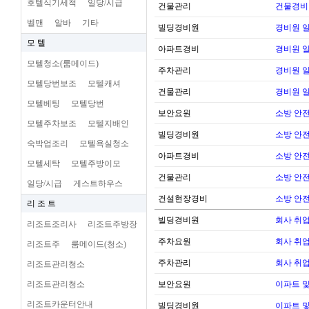
호텔식기세척
일당/시급
건물관리
건물경비
벨맨
알바
기타
빌딩경비원
경비원 
모 텔
아파트경비
경비원 
모텔청소(룸메이드)
주차관리
경비원 
모텔당번보조
모텔캐셔
건물관리
경비원 
모텔베팅
모텔당번
보안요원
소방 안전 
모텔주차보조
모텔지배인
빌딩경비원
소방 안전 
숙박업조리
모텔욕실청소
아파트경비
소방 안전 
모텔세탁
모텔주방이모
건물관리
소방 안전 
일당/시급
게스트하우스
건설현장경비
소방 안전 
리 조 트
빌딩경비원
회사 취업
리조트조리사
리조트주방장
주차요원
회사 취업
리조트주
룸메이드(청소)
주차관리
회사 취업
리조트관리청소
리조트관리청소
보안요원
이파트 및
리조트카운터안내
빌딩경비원
이파트 및