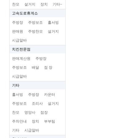
찬모
설거지
장치
기타~
고속도로휴게소
주방장
주방보조
홀서빙
판매원
주방찬모
설거지
시급알바
치킨전문점
판매계산원
주방장
주방보조
배달
점 장
시급알바
기타
홀서빙
주방장
카운터
주방보조
조리사
설거지
찬모
영양사
점장
주차안내
장치
부부팀
기타
시급알바