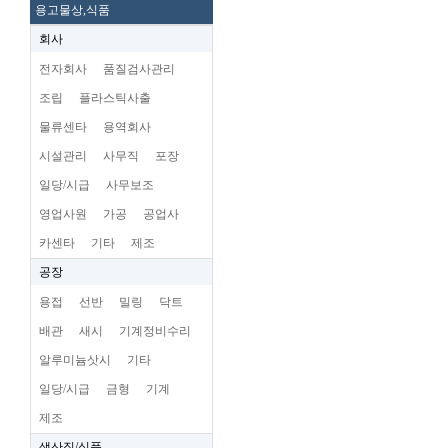
용고물상,식품
회사
전자회사
품질검사관리
조립
플라스틱사출
물류센타
용역회사
시설관리
사무직
포장
일당/시급
사무보조
영업사원
가공
공업사
카센타
기타
제조
공장
용접
선반
밀링
닥트
배관
새시
기계정비수리
알루미늄삿시
기타
일당/시급
금형
기계
제조
생산직/식품