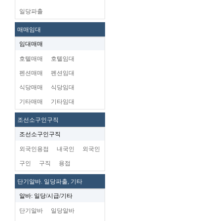
일당파출
매매임대
임대매매
호텔매매
호텔임대
펜션매매
펜션임대
식당매매
식당임대
기타매매
기타임대
조선소구인구직
조선소구인구직
외국인용접
내국인
외국인
구인
구직
용접
단기알바. 일당파출, 기타
알바: 일당/시급/기타
단기알바
일당알바