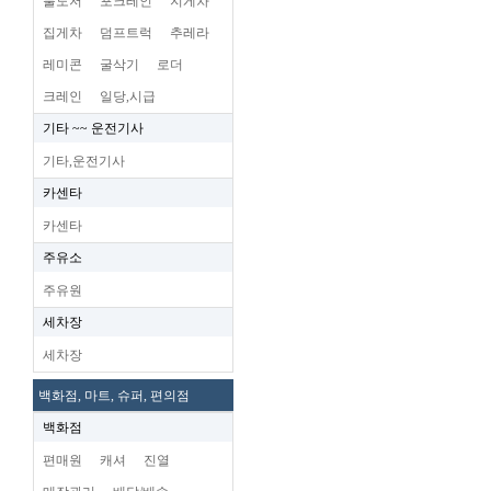
불도저
포크레인
지게차
집게차
덤프트럭
추레라
레미콘
굴삭기
로더
크레인
일당,시급
기타 ~~ 운전기사
기타,운전기사
카센타
카센타
주유소
주유원
세차장
세차장
백화점, 마트, 슈퍼, 편의점
백화점
편매원
캐셔
진열