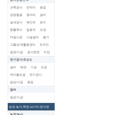
건축공사
칸막이
용접
경량철골
동바리
설비
실내공사
페인트
방수
형틀목수
일용직
조경
타일시공
시설설비
철거
고물상/재활용센타
외국인
일당/시급
공사현장
미장
전기공사/조선소
설비
배관
기공
조공
케이블포설
전기공사
일당/시급
용접
알바
일당/시급
농장.농사,목장.낚시터,양식장
농장/농사