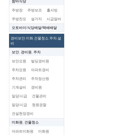
함바식당
주방장
주방보조
홀서빙
주방찬모
설거지
시급알바
오토바이/식당배달/택배배달
경비보안.미화.건물청소.주차.설
비
보안. 경비원. 주차
보안요원
빌딩경비원
주차요원
아파트경비
주차관리
주차정산원
기계설비
경비원
일당/시급
건물관리
일당/시급
청원경찰
건설현장경비
미화원. 건물청소
아파트미화원
미화원