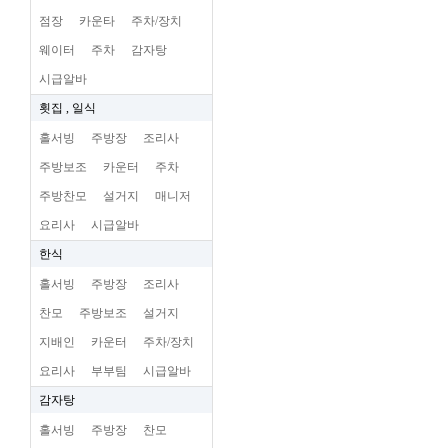
점장
카운타
주차/장치
웨이터
주차
감자탕
시급알바
횟집 , 일식
홀서빙
주방장
조리사
주방보조
카운터
주차
주방찬모
설거지
매니저
요리사
시급알바
한식
홀서빙
주방장
조리사
찬모
주방보조
설거지
지배인
카운터
주차/장치
요리사
부부팀
시급알바
감자탕
홀서빙
주방장
찬모