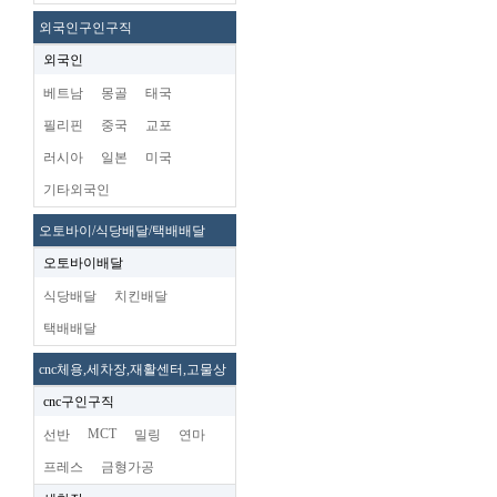
외국인구인구직
외국인
베트남
몽골
태국
필리핀
중국
교포
러시아
일본
미국
기타외국인
오토바이/식당배달/택배배달
오토바이배달
식당배달
치킨배달
택배배달
cnc체용,세차장,재활센터,고물상
cnc구인구직
MCT
선반
밀링
연마
프레스
금형가공