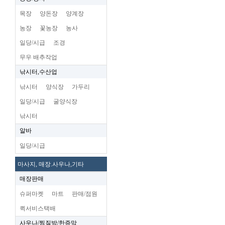
목장
양돈장
양계장
농장
꽃농장
농사
일당/시급
조경
무우 배추작업
낚시터,수산업
낚시터
양식장
가두리
일당/시급
굴양식장
낚시터
알바
일당/시급
마사지, 매장.사우나,기타
매장판매
슈퍼마켓
마트
판매/점원
퀵서비스택배
사우나/찜질방/한증막