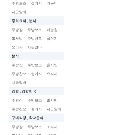
주방보조
설거지
카운터
시급알바
중화요리 , 분식
주방장
주방보조
배달원
홀서빙
주방찬모
설거지
요리사
시급알바
분식
주방장
주방보조
홀서빙
주방찬모
설거지
요리사
시급알바
김밥 , 김밥천국
주방장
주방보조
홀서빙
주방찬모
설거지
시급알바
구내식당 , 학교급식
주방장
주방보조
조리사