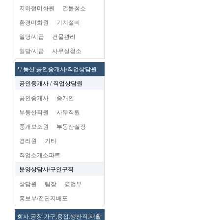
지하철미화원
건물청소
환경미화원
기계설비
일당/시급
건물관리
일당/시급
사무실청소
부동산 공인중개사/직업상담원
공인중개사 / 직업상담원
공인중개사
중개인
부동산직원
사무직원
중개보조원
부동산실장
경리원
기타
직업소개소파트
분양상담사/구인구직
상담원
팀장
영업부
홍보부/전단지배포
회사.공장.가구,용접.생산직.재활