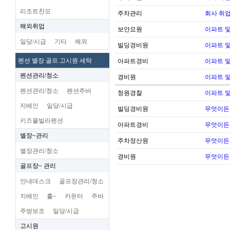
리조트찬모
주차관리
회사 취업
해외취업
보안요원
이파트 및
일당/시급
기타
해외
빌딩경비원
이파트 및
펜션 별장.골프.고시원 세탁
아파트경비
이파트 및
펜션관리/청소
경비원
이파트 및
펜션관리/청소
펜션주바
청원경찰
이파트 및
지배인
일당/시급
빌딩경비원
무엇이든
키즈풀빌라펜션
아파트경비
무엇이든
별장~관리
주차정산원
무엇이든
별장관리/청소
경비원
무엇이든
골프장~ 관리
안내데스크
골프장관리/청소
지배인
홀~
카운터
주바
주방보조
일당/시급
고시원