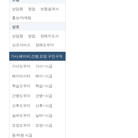
상담원
영업
보험설계사
홍보/마케팅
상조
상담원
영업
장례지도사
상조서비스
장례도우미
가사,베이비,간병,요양 구인구직
가사도우미
가사+시급
베이비시터
베이+시급
학습도우미
학습+시급
간병도우미
간병+시급
산후도우미
산후+시급
실버도우미
실버+시급
요양도우미
요양+시급
등/하원 시급