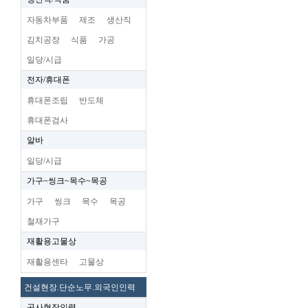
자동차부품
제조
생산직
김치공장
식품
가공
일당/시급
전자/휴대폰
휴대폰조립
반도체
휴대폰검사
알바
일당/시급
가구~씽크~목수~목공
가구
씽크
목수
목공
철재가구
재활용고물상
재활용센타
고물상
건설현장.단순노무.외국인인력
공사현장인력