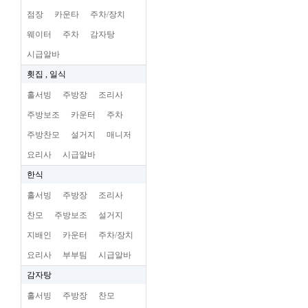
점장
카운타
주차/장치
웨이터
주차
감자탕
시급알바
횟집 , 일식
홀서빙
주방장
조리사
주방보조
카운터
주차
주방찬모
설거지
매니저
요리사
시급알바
한식
홀서빙
주방장
조리사
찬모
주방보조
설거지
지배인
카운터
주차/장치
요리사
부부팀
시급알바
감자탕
홀서빙
주방장
찬모