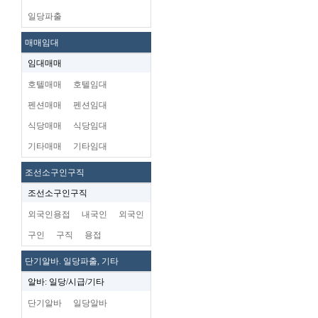
일당파출
매매임대
임대매매
호텔매매
호텔임대
펜션매매
펜션임대
식당매매
식당임대
기타매매
기타임대
조선소구인구직
조선소구인구직
외국인용접
내국인
외국인
구인
구직
용접
단기알바. 일당파출, 기타
알바: 일당/시급/기타
단기알바
일당알바