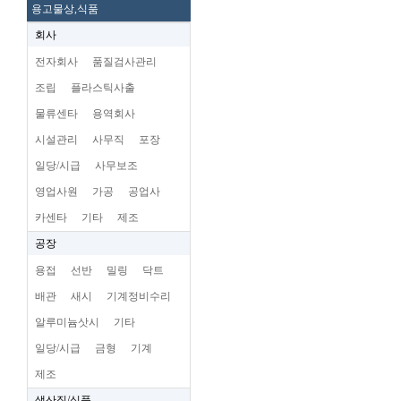
용고물상,식품
회사
전자회사
품질검사관리
조립
플라스틱사출
물류센타
용역회사
시설관리
사무직
포장
일당/시급
사무보조
영업사원
가공
공업사
카센타
기타
제조
공장
용접
선반
밀링
닥트
배관
새시
기계정비수리
알루미늄삿시
기타
일당/시급
금형
기계
제조
생산직/식품