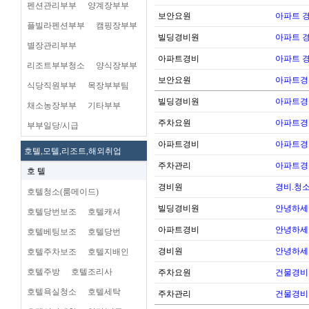
펜션관리부부
양계장부부
보안요원
아파트 
플빌라펜션부부
캠핑장부부
빌딩경비원
아파트 
별장관리부부
아파트경비
아파트 
리조트부부청소
양식장부부
보안요원
아파트경
식당직원부부
목장부부팀
빌딩경비원
아파트경
채소농장부부
기타부부
주차요원
아파트경
부부일당/시급
아파트경비
아파트경
호텔,모텔,리조트,해외취업
주차관리
아파트경
호 텔
경비원
경비.청
호텔청소(룸메이드)
빌딩경비원
안녕하세
호텔당번보조
호텔캐셔
아파트경비
안녕하세
호텔베팅보조
호텔당번
경비원
안녕하세
호텔주차보조
호텔지배인
호텔주방
호텔조리사
주차요원
건물경비
호텔욕실청소
호텔세탁
주차관리
건물경비