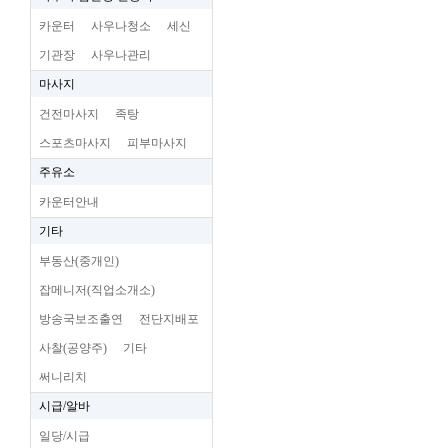
카운터
사우나청소
세신
기관장
사우나관리
마사지
건전마사지
족탕
스포츠마사지
피부마사지
주유소
카운터안내
기타
부동산(중개인)
잡메니저(직업소개소)
방송국보조출연
전단지배포
사찰(공양주)
기타
써니리치
시급/알바
일당/시급