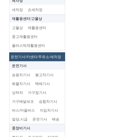
세차장
세차장
손세차장
재활용센터/고물상
고물상
재활용센터
중고재활용센터
플라스틱재활용센터
운전기사/카센타/주유소/세차장
운전기사
승용차기사
봉고차기사
화물차기사
택배기사
상하차
가구점기사
가구배달보조
승합차기사
버스/마을버스
지입차기사
일당,시급
운전기사
배송
중장비기사