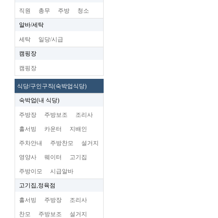
직원
총무
주방
청소
알바/세탁
세탁
일당/시급
캠핑장
캠핑장
식당/구인구직(숙박업식당)
숙박업(내 식당)
주방장
주방보조
조리사
홀서빙
카운터
지배인
주차안내
주방찬모
설거지
영양사
웨이터
고기집
주방이모
시급알바
고기집,정육점
홀서빙
주방장
조리사
찬모
주방보조
설거지