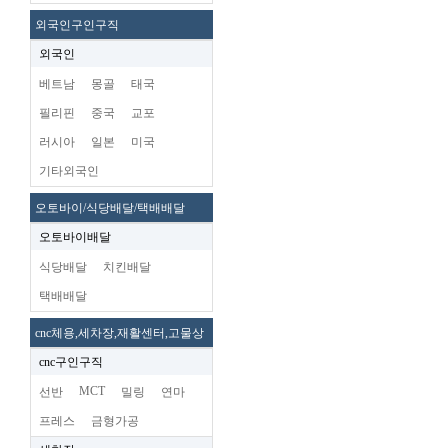
외국인구인구직
외국인
베트남
몽골
태국
필리핀
중국
교포
러시아
일본
미국
기타외국인
오토바이/식당배달/택배배달
오토바이배달
식당배달
치킨배달
택배배달
cnc체용,세차장,재활센터,고물상
cnc구인구직
MCT
선반
밀링
연마
프레스
금형가공