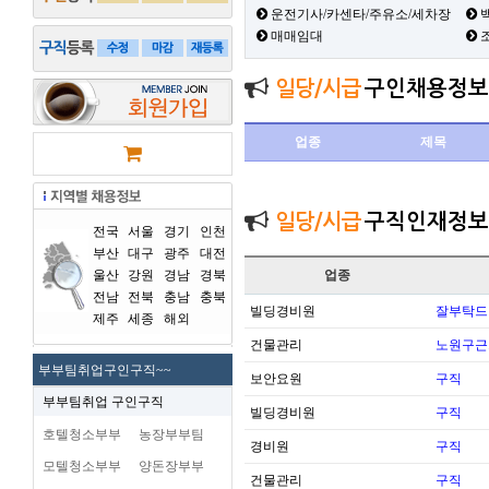
운전기사/카센타/주유소/세차장
백
매매임대
일당/시급
구인채용정보
업종
제목
일당/시급
구직인재정보
전국
서울
경기
인천
부산
대구
광주
대전
울산
강원
경남
경북
업종
전남
전북
충남
충북
빌딩경비원
잘부탁드
제주
세종
해외
건물관리
노원구근
부부팀취업구인구직~~
보안요원
구직
부부팀취업 구인구직
빌딩경비원
구직
호텔청소부부
농장부부팀
경비원
구직
모텔청소부부
양돈장부부
건물관리
구직