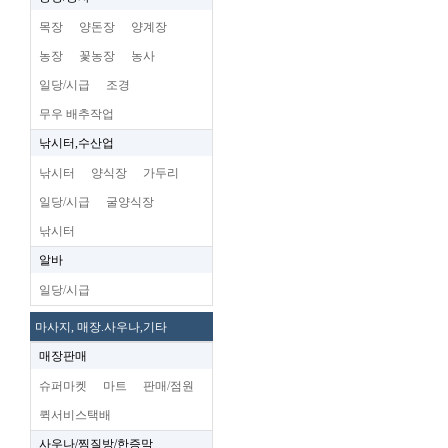
목장
양돈장
양계장
농장
꽃농장
농사
일당/시급
조경
무우 배추작업
낚시터,수산업
낚시터
양식장
가두리
일당/시급
굴양식장
낚시터
알바
일당/시급
마사지, 매장.사우나,기타
매장판매
슈퍼마켓
마트
판매/점원
퀵서비스택배
사우나/찜질방/한증막