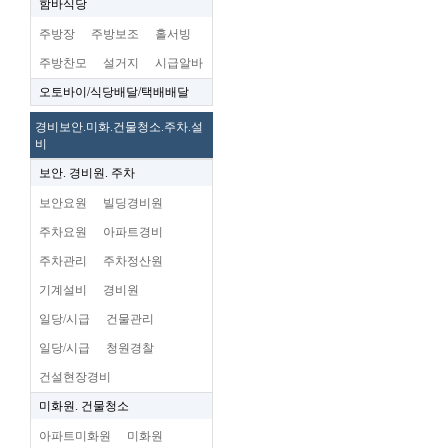
함바식당
주방장
주방보조
홀서빙
주방찬모
설거지
시급알바
오토바이/식당배달/택배배달
경비보안.미화.건물청소.주차.설
비
보안. 경비원. 주차
보안요원
빌딩경비원
주차요원
아파트경비
주차관리
주차정산원
기계설비
경비원
일당/시급
건물관리
일당/시급
청원경찰
건설현장경비
미화원. 건물청소
아파트미화원
미화원