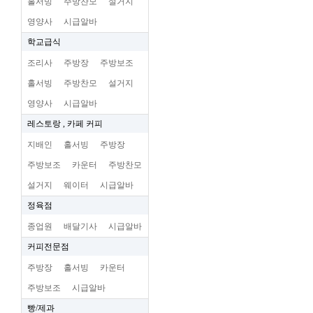
홀서빙
주방찬모
설거지
영양사
시급알바
학교급식
조리사
주방장
주방보조
홀서빙
주방찬모
설거지
영양사
시급알바
레스토랑 , 카페 커피
지배인
홀서빙
주방장
주방보조
카운터
주방찬모
설거지
웨이터
시급알바
정육점
종업원
배달기사
시급알바
커피전문점
주방장
홀서빙
카운터
주방보조
시급알바
빵/제과