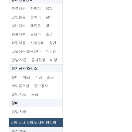
건축공사
칸막이
용접
경량철골
동바리
설비
실내공사
페인트
방수
형틀목수
일용직
조경
타일시공
시설설비
철거
고물상/재활용센타
외국인
일당/시급
공사현장
미장
전기공사/조선소
설비
배관
기공
조공
케이블포설
전기공사
일당/시급
용접
알바
일당/시급
농장.농사,목장.낚시터,양식장
농장/농사