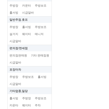
주방장
카운터
주방보조
홀서빙
시급알바
일반주점.호프
주방장
홀서빙
주방보조
설거지
웨이터
매니저
시급알바
편의점/면세점
편의점판매원
기타 판매점원
시급알바
포장마차
주방장
주방보조
홀서빙
시급알바
기타업종,일당
홀서빙
주방장
주방보조
카운타
웨이터
주차