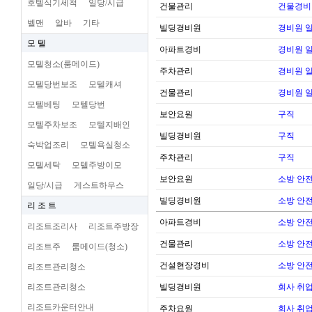
호텔식기세척
일당/시급
건물관리
건물경비
벨맨
알바
기타
빌딩경비원
경비원 
모 텔
아파트경비
경비원 
모텔청소(룸메이드)
주차관리
경비원 
모텔당번보조
모텔캐셔
건물관리
경비원 
모텔베팅
모텔당번
보안요원
구직
모텔주차보조
모텔지배인
빌딩경비원
구직
숙박업조리
모텔욕실청소
주차관리
구직
모텔세탁
모텔주방이모
보안요원
소방 안전 
일당/시급
게스트하우스
빌딩경비원
소방 안전 
리 조 트
아파트경비
소방 안전 
리조트조리사
리조트주방장
건물관리
소방 안전 
리조트주
룸메이드(청소)
건설현장경비
소방 안전 
리조트관리청소
리조트관리청소
빌딩경비원
회사 취업
리조트카운터안내
주차요원
회사 취업