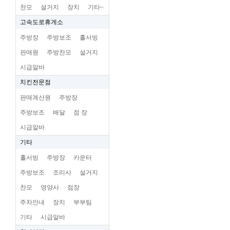
찬모
설거지
장치
기타~
고속도로휴게소
주방장
주방보조
홀서빙
판매원
주방찬모
설거지
시급알바
치킨전문점
판매계산원
주방장
주방보조
배달
점 장
시급알바
기타
홀서빙
주방장
카운터
주방보조
조리사
설거지
찬모
영양사
점장
주차안내
장치
부부팀
기타
시급알바