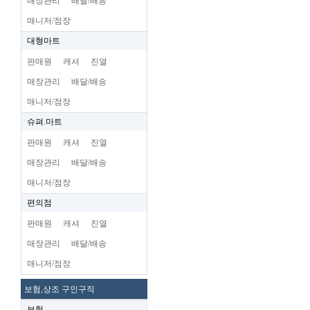
매장관리
배달/배송
매니저/점장
대형마트
판매원
캐셔
진열
매장관리
배달/배송
매니저/점장
슈펴.마트
판매원
캐셔
진열
매장관리
배달/배송
매니저/점장
편의점
판매원
캐셔
진열
매장관리
배달/배송
매니저/점장
보험,상조 구인구직
보험