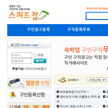
구인구직 직거래
구인광고등록
구직등록무료
저장
회원가입
|
아이디/비번찾기
부부팀취업구인구직~~
호
경비보안.미화.건물청소.주차.설
부
비
마사지, 매장.사우나,기타