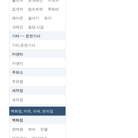
불도저
포크레인
지게차
집게차
덤프트럭
추레라
레미콘
굴삭기
로더
크레인
일당,시급
기타 ~~ 운전기사
기타,운전기사
카센타
카센타
주유소
주유원
세차장
세차장
백화점, 마트, 슈퍼, 편의점
백화점
편매원
캐셔
진열