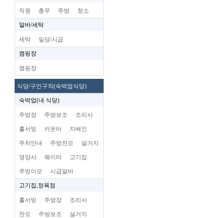
직원
총무
주방
청소
알바/세탁
세탁
일당/시급
캠핑장
캠핑장
식당/구인구직(숙박업식당)
숙박업(내 식당)
주방장
주방보조
조리사
홀서빙
카운터
지배인
주차안내
주방찬모
설거지
영양사
웨이터
고기집
주방이모
시급알바
고기집,정육점
홀서빙
주방장
조리사
찬모
주방보조
설거지