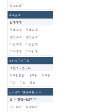
일당파출
매매임대
임대매매
호텔매매
호텔임대
펜션매매
펜션임대
식당매매
식당임대
기타매매
기타임대
조선소구인구직
조선소구인구직
외국인용접
내국인
외국인
구인
구직
용접
단기알바. 일당파출, 기타
알바: 일당/시급/기타
단기알바
일당알바