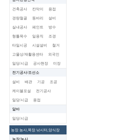
건축공사
칸막이
용접
경량철골
동바리
설비
실내공사
페인트
방수
형틀목수
일용직
조경
타일시공
시설설비
철거
고물상/재활용센타
외국인
일당/시급
공사현장
미장
전기공사/조선소
설비
배관
기공
조공
케이블포설
전기공사
일당/시급
용접
알바
일당/시급
농장.농사,목장.낚시터,양식장
농장/농사