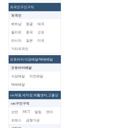
외국인구인구직
외국인
베트남
몽골
태국
필리핀
중국
교포
러시아
일본
미국
기타외국인
오토바이/식당배달/택배배달
오토바이배달
식당배달
치킨배달
택배배달
cnc체용,세차장,재활센터,고물상
cnc구인구직
MCT
선반
밀링
연마
프레스
금형가공