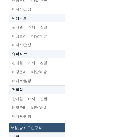
매장관리
배달/배송
매니저/점장
대형마트
판매원
캐셔
진열
매장관리
배달/배송
매니저/점장
슈펴.마트
판매원
캐셔
진열
매장관리
배달/배송
매니저/점장
편의점
판매원
캐셔
진열
매장관리
배달/배송
매니저/점장
보험,상조 구인구직
보험