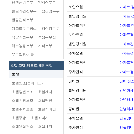
펜션관리부부
양계장부부
보안요원
아파트 
플빌라펜션부부
캠핑장부부
빌딩경비원
아파트 
별장관리부부
아파트경비
아파트 
리조트부부청소
양식장부부
보안요원
아파트경
식당직원부부
목장부부팀
빌딩경비원
아파트경
채소농장부부
기타부부
주차요원
아파트경
부부일당/시급
아파트경비
아파트경
호텔,모텔,리조트,해외취업
주차관리
아파트경
호 텔
경비원
경비.청
호텔청소(룸메이드)
빌딩경비원
안녕하세
호텔당번보조
호텔캐셔
아파트경비
안녕하세
호텔베팅보조
호텔당번
경비원
안녕하세
호텔주차보조
호텔지배인
호텔주방
호텔조리사
주차요원
건물경비
호텔욕실청소
호텔세탁
주차관리
건물경비