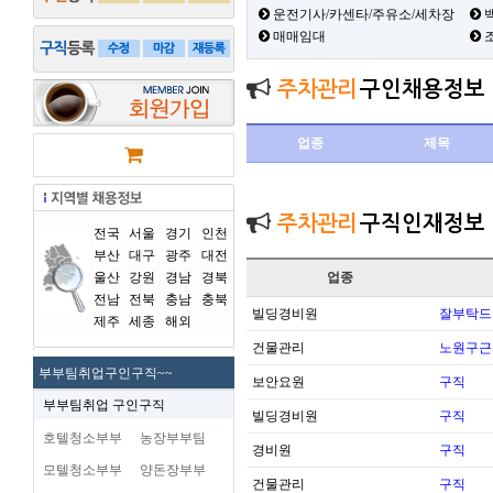
운전기사/카센타/주유소/세차장
백
매매임대
주차관리
구인채용정보
업종
제목
주차관리
구직인재정보
전국
서울
경기
인천
부산
대구
광주
대전
울산
강원
경남
경북
업종
전남
전북
충남
충북
빌딩경비원
잘부탁드
제주
세종
해외
건물관리
노원구근
부부팀취업구인구직~~
보안요원
구직
부부팀취업 구인구직
빌딩경비원
구직
호텔청소부부
농장부부팀
경비원
구직
모텔청소부부
양돈장부부
건물관리
구직