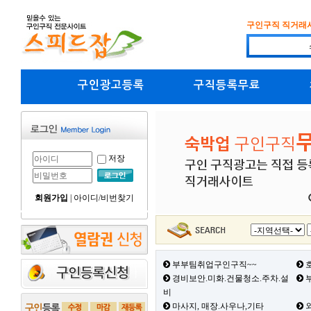
구인구직 직거래
구인광고등록
구직등록무료
저장
회원가입
|
아이디/비번찾기
부부팀취업구인구직~~
호
경비보안.미화.건물청소.주차.설
부
비
마사지, 매장.사우나,기타