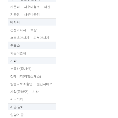
카운터
사우나청소
세신
기관장
사우나관리
마사지
건전마사지
족탕
스포츠마사지
피부마사지
주유소
카운터안내
기타
부동산(중개인)
잡메니저(직업소개소)
방송국보조출연
전단지배포
사찰(공양주)
기타
써니리치
시급/알바
일당/시급