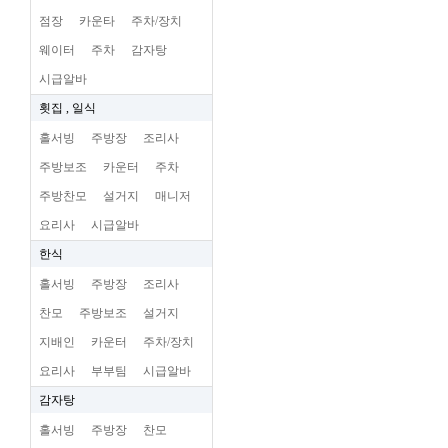
점장
카운타
주차/장치
웨이터
주차
감자탕
시급알바
횟집 , 일식
홀서빙
주방장
조리사
주방보조
카운터
주차
주방찬모
설거지
매니저
요리사
시급알바
한식
홀서빙
주방장
조리사
찬모
주방보조
설거지
지배인
카운터
주차/장치
요리사
부부팀
시급알바
감자탕
홀서빙
주방장
찬모