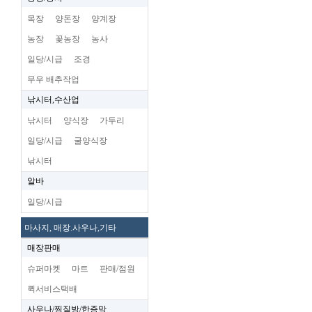
목장
양돈장
양계장
농장
꽃농장
농사
일당/시급
조경
무우 배추작업
낚시터,수산업
낚시터
양식장
가두리
일당/시급
굴양식장
낚시터
알바
일당/시급
마사지, 매장.사우나,기타
매장판매
슈퍼마켓
마트
판매/점원
퀵서비스택배
사우나/찜질방/한증막