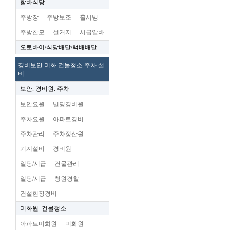
함바식당
주방장
주방보조
홀서빙
주방찬모
설거지
시급알바
오토바이/식당배달/택배배달
경비보안.미화.건물청소.주차.설
비
보안. 경비원. 주차
보안요원
빌딩경비원
주차요원
아파트경비
주차관리
주차정산원
기계설비
경비원
일당/시급
건물관리
일당/시급
청원경찰
건설현장경비
미화원. 건물청소
아파트미화원
미화원