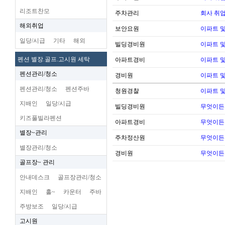
리조트찬모
주차관리
회사 취업
해외취업
보안요원
이파트 및
일당/시급
기타
해외
빌딩경비원
이파트 및
펜션 별장.골프.고시원 세탁
아파트경비
이파트 및
펜션관리/청소
경비원
이파트 및
펜션관리/청소
펜션주바
청원경찰
이파트 및
지배인
일당/시급
빌딩경비원
무엇이든
키즈풀빌라펜션
아파트경비
무엇이든
별장~관리
주차정산원
무엇이든
별장관리/청소
경비원
무엇이든
골프장~ 관리
안내데스크
골프장관리/청소
지배인
홀~
카운터
주바
주방보조
일당/시급
고시원