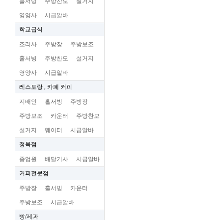
홀서빙
주방찬모
설거지
영양사
시급알바
학교급식
조리사
주방장
주방보조
홀서빙
주방찬모
설거지
영양사
시급알바
레스토랑 , 카페 커피
지배인
홀서빙
주방장
주방보조
카운터
주방찬모
설거지
웨이터
시급알바
정육점
종업원
배달기사
시급알바
커피전문점
주방장
홀서빙
카운터
주방보조
시급알바
빵/제과