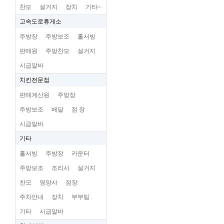
찬모
설거지
장치
기타~
고속도로휴게소
주방장
주방보조
홀서빙
판매원
주방찬모
설거지
시급알바
치킨전문점
판매계산원
주방장
주방보조
배달
점 장
시급알바
기타
홀서빙
주방장
카운터
주방보조
조리사
설거지
찬모
영양사
점장
주차안내
장치
부부팀
기타
시급알바