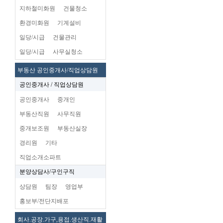
지하철미화원
건물청소
환경미화원
기계설비
일당/시급
건물관리
일당/시급
사무실청소
부동산 공인중개사/직업상담원
공인중개사 / 직업상담원
공인중개사
중개인
부동산직원
사무직원
중개보조원
부동산실장
경리원
기타
직업소개소파트
분양상담사/구인구직
상담원
팀장
영업부
홍보부/전단지배포
회사.공장.가구,용접.생산직.재활