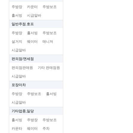
주방장
카운터
주방보조
홀서빙
시급알바
일반주점.호프
주방장
홀서빙
주방보조
설거지
웨이터
매니저
시급알바
편의점/면세점
편의점판매원
기타 판매점원
시급알바
포장마차
주방장
주방보조
홀서빙
시급알바
기타업종,일당
홀서빙
주방장
주방보조
카운타
웨이터
주차