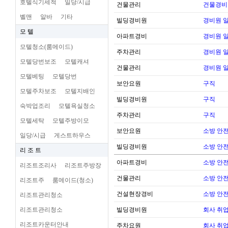
호텔식기세척
일당/시급
건물관리
건물경비
벨맨
알바
기타
빌딩경비원
경비원 
모 텔
아파트경비
경비원 
모텔청소(룸메이드)
주차관리
경비원 
모텔당번보조
모텔캐셔
건물관리
경비원 
모텔베팅
모텔당번
보안요원
구직
모텔주차보조
모텔지배인
빌딩경비원
구직
숙박업조리
모텔욕실청소
주차관리
구직
모텔세탁
모텔주방이모
보안요원
소방 안전 
일당/시급
게스트하우스
빌딩경비원
소방 안전 
리 조 트
아파트경비
소방 안전 
리조트조리사
리조트주방장
건물관리
소방 안전 
리조트주
룸메이드(청소)
건설현장경비
소방 안전 
리조트관리청소
리조트관리청소
빌딩경비원
회사 취업
리조트카운터안내
주차요원
회사 취업