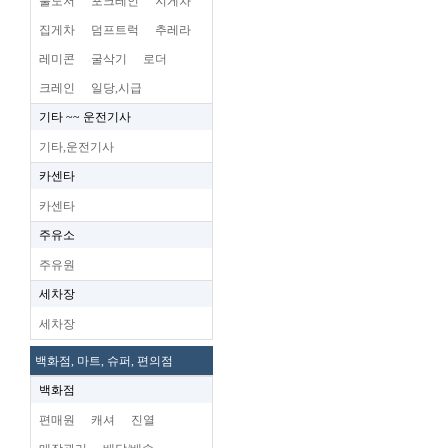
불도저
포크레인
지게차
집게차
덤프트럭
추레라
레미콘
굴삭기
로더
크레인
일당,시급
기타 ~~ 운전기사
기타,운전기사
카센타
카센타
주유소
주유원
세차장
세차장
백화점, 마트, 슈퍼, 편의점
백화점
편매원
캐셔
진열