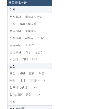
용고물상,식품
회사
전자회사
품질검사관리
조립
플라스틱사출
물류센타
용역회사
시설관리
사무직
포장
일당/시급
사무보조
영업사원
가공
공업사
카센타
기타
제조
공장
용접
선반
밀링
닥트
배관
새시
기계정비수리
알루미늄삿시
기타
일당/시급
금형
기계
제조
생산직/식품