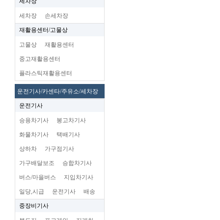
세차장
세차장
손세차장
재활용센터/고물상
고물상
재활용센터
중고재활용센터
플라스틱재활용센터
운전기사/카센타/주유소/세차장
운전기사
승용차기사
봉고차기사
화물차기사
택배기사
상하차
가구점기사
가구배달보조
승합차기사
버스/마을버스
지입차기사
일당,시급
운전기사
배송
중장비기사