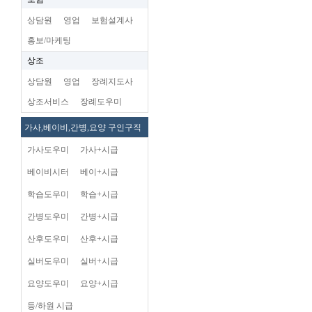
상담원
영업
보험설계사
홍보/마케팅
상조
상담원
영업
장례지도사
상조서비스
장례도우미
가사,베이비,간병,요양 구인구직
가사도우미
가사+시급
베이비시터
베이+시급
학습도우미
학습+시급
간병도우미
간병+시급
산후도우미
산후+시급
실버도우미
실버+시급
요양도우미
요양+시급
등/하원 시급