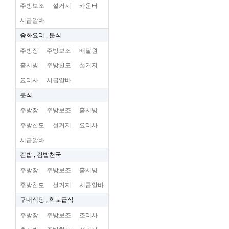
주방보조
설거지
카운터
시급알바
중화요리 , 분식
주방장
주방보조
배달원
홀서빙
주방찬모
설거지
요리사
시급알바
분식
주방장
주방보조
홀서빙
주방찬모
설거지
요리사
시급알바
김밥 , 김밥천국
주방장
주방보조
홀서빙
주방찬모
설거지
시급알바
구내식당 , 학교급식
주방장
주방보조
조리사