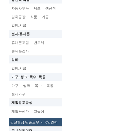
자동차부품
제조
생산직
김치공장
식품
가공
일당/시급
전자/휴대폰
휴대폰조립
반도체
휴대폰검사
알바
일당/시급
가구~씽크~목수~목공
가구
씽크
목수
목공
철재가구
재활용고물상
재활용센타
고물상
건설현장.단순노무.외국인인력
공사현장인력