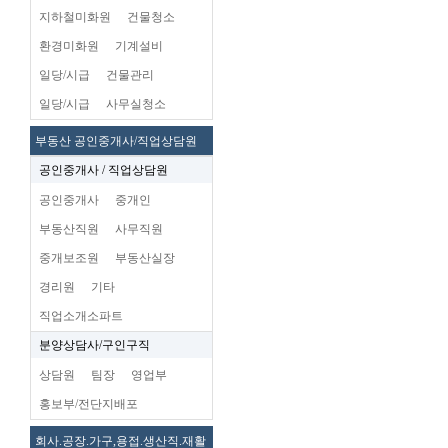
지하철미화원
건물청소
환경미화원
기계설비
일당/시급
건물관리
일당/시급
사무실청소
부동산 공인중개사/직업상담원
공인중개사 / 직업상담원
공인중개사
중개인
부동산직원
사무직원
중개보조원
부동산실장
경리원
기타
직업소개소파트
분양상담사/구인구직
상담원
팀장
영업부
홍보부/전단지배포
회사.공장.가구,용접.생산직.재활