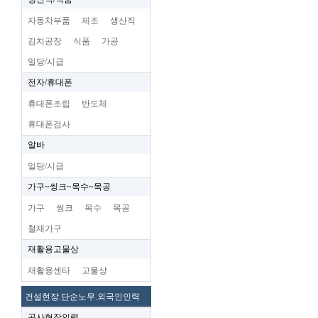
자동차부품
제조
생산직
김치공장
식품
가공
일당/시급
전자/휴대폰
휴대폰조립
반도체
휴대폰검사
알바
일당/시급
가구~씽크~목수~목공
가구
씽크
목수
목공
철재가구
재활용고물상
재활용센타
고물상
건설현장.단순노무.외국인인력
공사현장인력