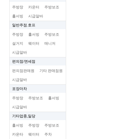
주방장
카운터
주방보조
홀서빙
시급알바
일반주점.호프
주방장
홀서빙
주방보조
설거지
웨이터
매니저
시급알바
편의점/면세점
편의점판매원
기타 판매점원
시급알바
포장마차
주방장
주방보조
홀서빙
시급알바
기타업종,일당
홀서빙
주방장
주방보조
카운타
웨이터
주차