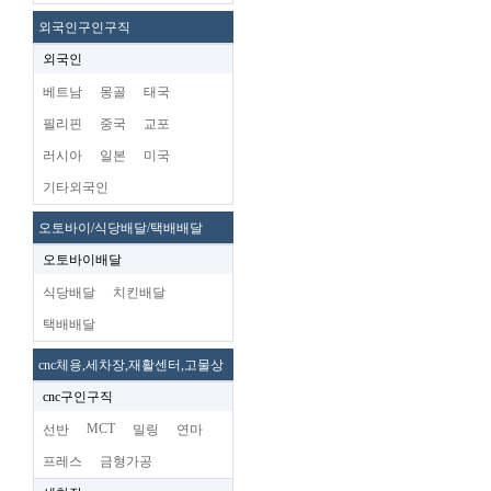
외국인구인구직
외국인
베트남
몽골
태국
필리핀
중국
교포
러시아
일본
미국
기타외국인
오토바이/식당배달/택배배달
오토바이배달
식당배달
치킨배달
택배배달
cnc체용,세차장,재활센터,고물상
cnc구인구직
MCT
선반
밀링
연마
프레스
금형가공