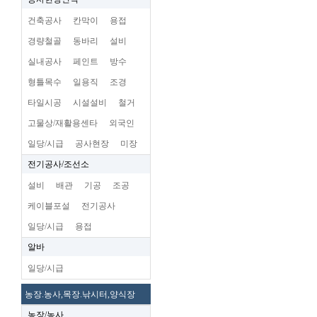
건축공사
칸막이
용접
경량철골
동바리
설비
실내공사
페인트
방수
형틀목수
일용직
조경
타일시공
시설설비
철거
고물상/재활용센타
외국인
일당/시급
공사현장
미장
전기공사/조선소
설비
배관
기공
조공
케이블포설
전기공사
일당/시급
용접
알바
일당/시급
농장.농사,목장.낚시터,양식장
농장/농사