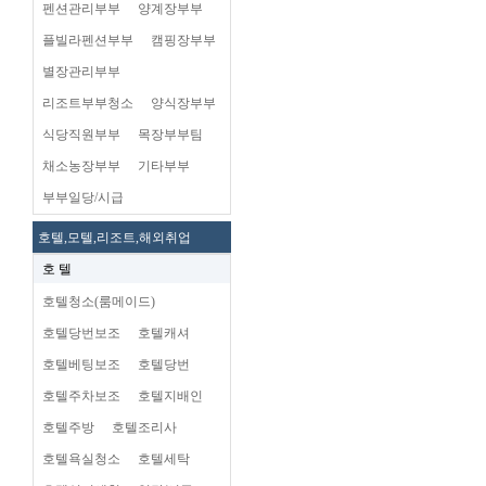
펜션관리부부
양계장부부
플빌라펜션부부
캠핑장부부
별장관리부부
리조트부부청소
양식장부부
식당직원부부
목장부부팀
채소농장부부
기타부부
부부일당/시급
호텔,모텔,리조트,해외취업
호 텔
호텔청소(룸메이드)
호텔당번보조
호텔캐셔
호텔베팅보조
호텔당번
호텔주차보조
호텔지배인
호텔주방
호텔조리사
호텔욕실청소
호텔세탁