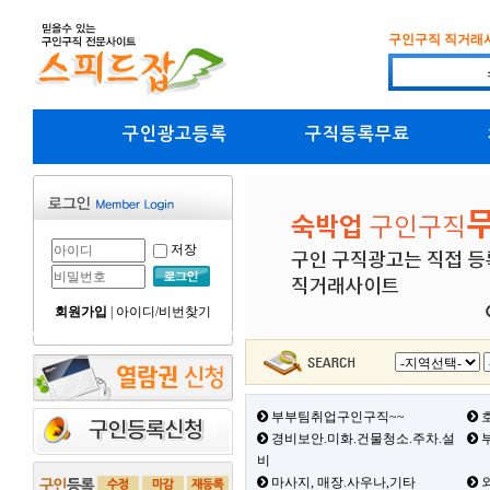
구인구직 직거래
구인광고등록
구직등록무료
저장
회원가입
|
아이디/비번찾기
부부팀취업구인구직~~
호
경비보안.미화.건물청소.주차.설
부
비
마사지, 매장.사우나,기타