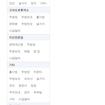
찬모
설거지
장치
기타~
고속도로휴게소
주방장
주방보조
홀서빙
판매원
주방찬모
설거지
시급알바
치킨전문점
판매계산원
주방장
주방보조
배달
점 장
시급알바
기타
홀서빙
주방장
카운터
주방보조
조리사
설거지
찬모
영양사
점장
주차안내
장치
부부팀
기타
시급알바