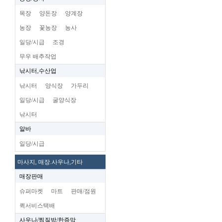
목장
양돈장
양계장
농장
꽃농장
농사
일당/시급
조경
무우 배추작업
낚시터,수산업
낚시터
양식장
가두리
일당/시급
굴양식장
낚시터
알바
일당/시급
마사지, 매장.사우나,기타
매장판매
슈퍼마켓
마트
판매/점원
퀵서비스택배
사우나/찜질방/한증막