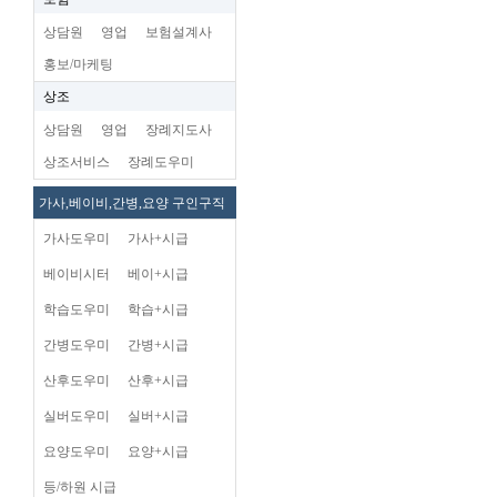
상담원
영업
보험설계사
홍보/마케팅
상조
상담원
영업
장례지도사
상조서비스
장례도우미
가사,베이비,간병,요양 구인구직
가사도우미
가사+시급
베이비시터
베이+시급
학습도우미
학습+시급
간병도우미
간병+시급
산후도우미
산후+시급
실버도우미
실버+시급
요양도우미
요양+시급
등/하원 시급