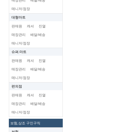
매장관리
배달/배송
매니저/점장
대형마트
판매원
캐셔
진열
매장관리
배달/배송
매니저/점장
슈펴.마트
판매원
캐셔
진열
매장관리
배달/배송
매니저/점장
편의점
판매원
캐셔
진열
매장관리
배달/배송
매니저/점장
보험,상조 구인구직
보험