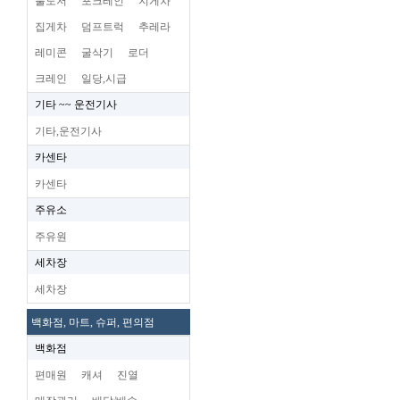
불도저
포크레인
지게차
집게차
덤프트럭
추레라
레미콘
굴삭기
로더
크레인
일당,시급
기타 ~~ 운전기사
기타,운전기사
카센타
카센타
주유소
주유원
세차장
세차장
백화점, 마트, 슈퍼, 편의점
백화점
편매원
캐셔
진열