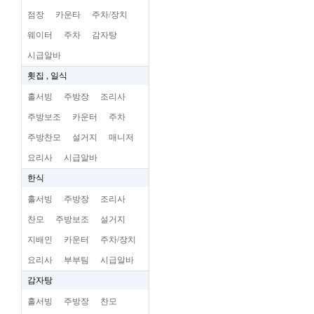
점장
카운타
주차/장치
웨이터
주차
감자탕
시급알바
횟집 , 일식
홀서빙
주방장
조리사
주방보조
카운터
주차
주방찬모
설거지
매니저
요리사
시급알바
한식
홀서빙
주방장
조리사
찬모
주방보조
설거지
지배인
카운터
주차/장치
요리사
부부팀
시급알바
감자탕
홀서빙
주방장
찬모