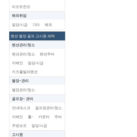
리조트찬모
해외취업
일당/시급
기타
해외
펜션 별장.골프.고시원 세탁
펜션관리/청소
펜션관리/청소
펜션주바
지배인
일당/시급
키즈풀빌라펜션
별장~관리
별장관리/청소
골프장~ 관리
안내데스크
골프장관리/청소
지배인
홀~
카운터
주바
주방보조
일당/시급
고시원