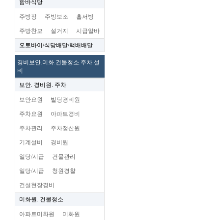
함바식당
주방장
주방보조
홀서빙
주방찬모
설거지
시급알바
오토바이/식당배달/택배배달
경비보안.미화.건물청소.주차.설
비
보안. 경비원. 주차
보안요원
빌딩경비원
주차요원
아파트경비
주차관리
주차정산원
기계설비
경비원
일당/시급
건물관리
일당/시급
청원경찰
건설현장경비
미화원. 건물청소
아파트미화원
미화원