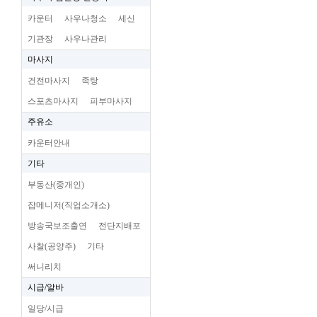
카운터
사우나청소
세신
기관장
사우나관리
마사지
건전마사지
족탕
스포츠마사지
피부마사지
주유소
카운터안내
기타
부동산(중개인)
잡메니저(직업소개소)
방송국보조출연
전단지배포
사찰(공양주)
기타
써니리치
시급/알바
일당/시급