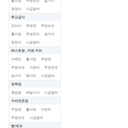
홀서빙
주방찬모
설거지
영양사
시급알바
학교급식
조리사
주방장
주방보조
홀서빙
주방찬모
설거지
영양사
시급알바
레스토랑 , 카페 커피
지배인
홀서빙
주방장
주방보조
카운터
주방찬모
설거지
웨이터
시급알바
정육점
종업원
배달기사
시급알바
커피전문점
주방장
홀서빙
카운터
주방보조
시급알바
빵/제과