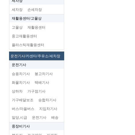
세차장
세차장
손세차장
재활용센터/고물상
고물상
재활용센터
중고재활용센터
플라스틱재활용센터
운전기사/카센타/주유소/세차장
운전기사
승용차기사
봉고차기사
화물차기사
택배기사
상하차
가구점기사
가구배달보조
승합차기사
버스/마을버스
지입차기사
일당,시급
운전기사
배송
중장비기사