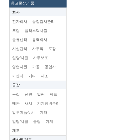
용고물상,식품
회사
전자회사
품질검사관리
조립
플라스틱사출
물류센타
용역회사
시설관리
사무직
포장
일당/시급
사무보조
영업사원
가공
공업사
카센타
기타
제조
공장
용접
선반
밀링
닥트
배관
새시
기계정비수리
알루미늄삿시
기타
일당/시급
금형
기계
제조
생산직/식품