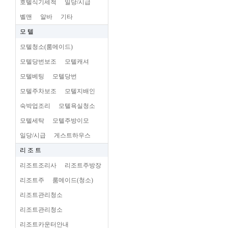
호텔식기세척
일당/시급
벨맨
알바
기타
모 텔
모텔청소(룸메이드)
모텔당번보조
모텔캐셔
모텔베팅
모텔당번
모텔주차보조
모텔지배인
숙박업조리
모텔욕실청소
모텔세탁
모텔주방이모
일당/시급
게스트하우스
리 조 트
리조트조리사
리조트주방장
리조트주
룸메이드(청소)
리조트관리청소
리조트관리청소
리조트카운터안내