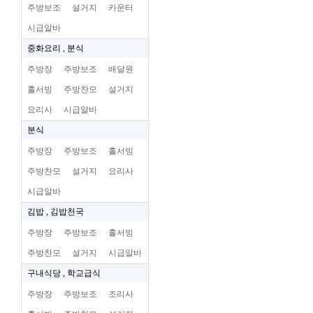
주방보조
설거지
카운터
시급알바
중화요리 , 분식
주방장
주방보조
배달원
홀서빙
주방찬모
설거지
요리사
시급알바
분식
주방장
주방보조
홀서빙
주방찬모
설거지
요리사
시급알바
김밥 , 김밥천국
주방장
주방보조
홀서빙
주방찬모
설거지
시급알바
구내식당 , 학교급식
주방장
주방보조
조리사