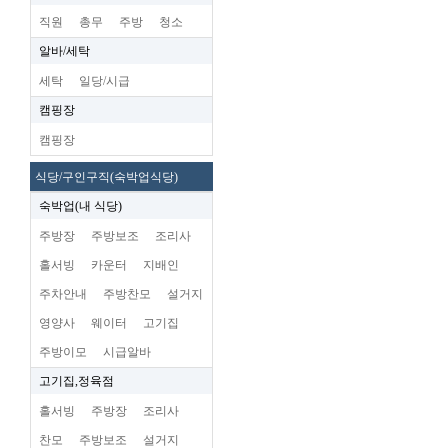
직원
총무
주방
청소
알바/세탁
세탁
일당/시급
캠핑장
캠핑장
식당/구인구직(숙박업식당)
숙박업(내 식당)
주방장
주방보조
조리사
홀서빙
카운터
지배인
주차안내
주방찬모
설거지
영양사
웨이터
고기집
주방이모
시급알바
고기집,정육점
홀서빙
주방장
조리사
찬모
주방보조
설거지