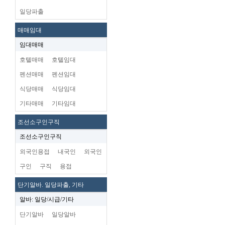
일당파출
매매임대
임대매매
호텔매매
호텔임대
펜션매매
펜션임대
식당매매
식당임대
기타매매
기타임대
조선소구인구직
조선소구인구직
외국인용접
내국인
외국인
구인
구직
용접
단기알바. 일당파출, 기타
알바: 일당/시급/기타
단기알바
일당알바