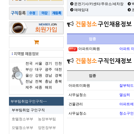
운전기사/카센타/주유소/세차장
백
매매임대
건물청소
구인채용정보
업종
아파트미화원
아파트 
건물청소
구직인재정보
전국
서울
경기
인천
부산
대구
광주
대전
울산
강원
경남
경북
업종
전남
전북
충남
충북
아파트미화원
잘부탁드
제주
세종
해외
사무실청소
열심히
부부팀취업구인구직~~
건물관리
아파트에
부부팀취업 구인구직
사무실청소
청소구인
호텔청소부부
농장부부팀
모텔청소부부
양돈장부부