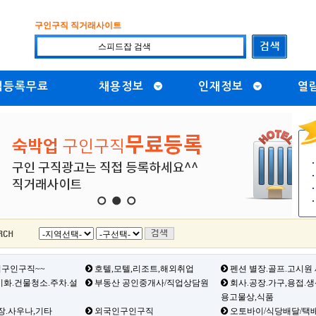
구인구직 직거래사이트
직등록무료
채용정보
인재정보
열
1
2
3
구인구직~~
호텔,모텔,리조트,해외취업
펜션 별장.골프.고시원
화.건물청소.주차.설
부동산 공인중개사/직업상담원
회사.공장.가구,용접.
용고물상,식품
장.사우나,기타
외국인구인구직
오토바이/식당배달/택