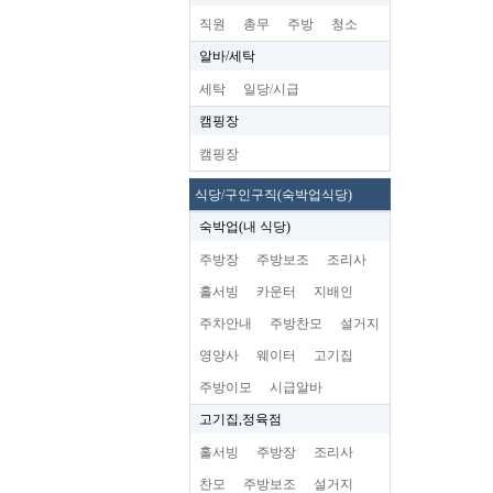
직원
총무
주방
청소
알바/세탁
세탁
일당/시급
캠핑장
캠핑장
식당/구인구직(숙박업식당)
숙박업(내 식당)
주방장
주방보조
조리사
홀서빙
카운터
지배인
주차안내
주방찬모
설거지
영양사
웨이터
고기집
주방이모
시급알바
고기집,정육점
홀서빙
주방장
조리사
찬모
주방보조
설거지