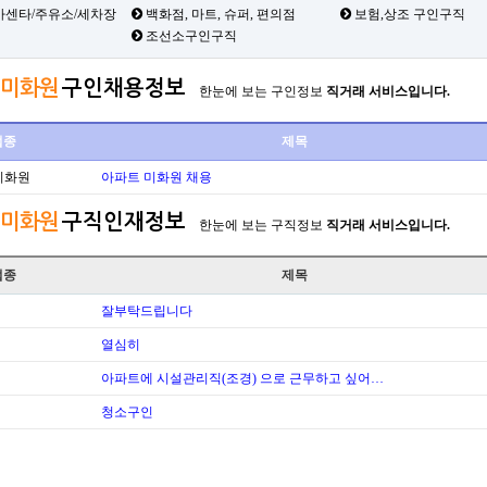
카센타/주유소/세차장
백화점, 마트, 슈퍼, 편의점
보험,상조 구인구직
조선소구인구직
미화원
구인채용정보
한눈에 보는 구인정보
직거래 서비스입니다.
업종
제목
미화원
아파트 미화원 채용
미화원
구직인재정보
한눈에 보는 구직정보
직거래 서비스입니다.
업종
제목
잘부탁드립니다
열심히
아파트에 시설관리직(조경) 으로 근무하고 싶어…
청소구인