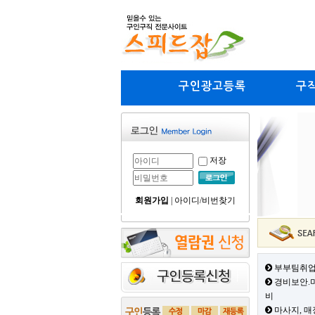
구인광고등록
구
저장
회원가입
|
아이디/비번찾기
부부팀취업
경비보안.미
비
마사지, 매