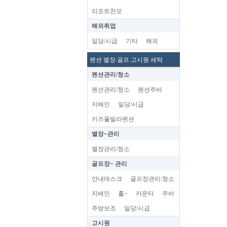
리조트찬모
해외취업
일당/시급
기타
해외
펜션 별장.골프.고시원 세탁
펜션관리/청소
펜션관리/청소
펜션주바
지배인
일당/시급
키즈풀빌라펜션
별장~관리
별장관리/청소
골프장~ 관리
안내데스크
골프장관리/청소
지배인
홀~
카운터
주바
주방보조
일당/시급
고시원