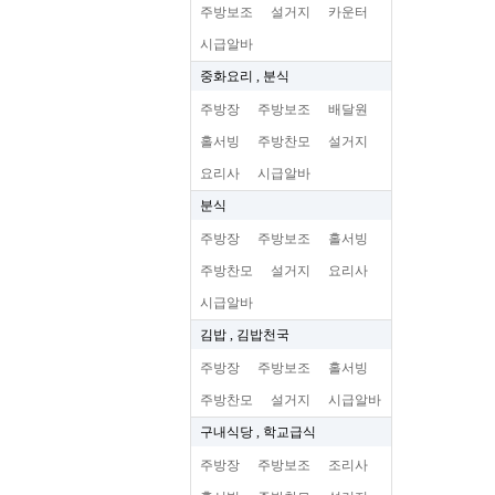
주방보조
설거지
카운터
시급알바
중화요리 , 분식
주방장
주방보조
배달원
홀서빙
주방찬모
설거지
요리사
시급알바
분식
주방장
주방보조
홀서빙
주방찬모
설거지
요리사
시급알바
김밥 , 김밥천국
주방장
주방보조
홀서빙
주방찬모
설거지
시급알바
구내식당 , 학교급식
주방장
주방보조
조리사