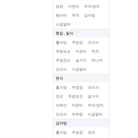
점장
카운타
주차/장치
웨이터
주차
감자탕
시급알바
횟집 , 일식
홀서빙
주방장
조리사
주방보조
카운터
주차
주방찬모
설거지
매니저
요리사
시급알바
한식
홀서빙
주방장
조리사
찬모
주방보조
설거지
지배인
카운터
주차/장치
요리사
부부팀
시급알바
감자탕
홀서빙
주방장
찬모