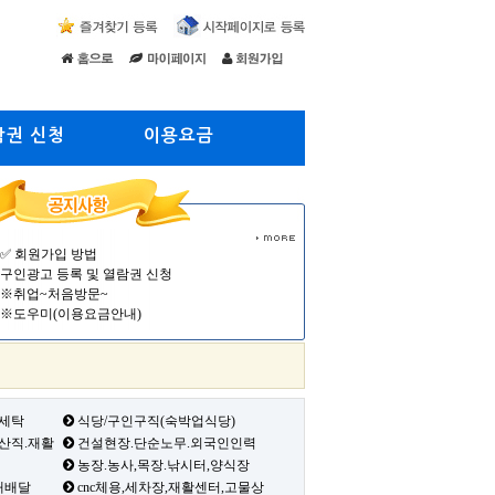
람권 신청
이용요금
✅ 회원가입 방법
구인광고 등록 및 열람권 신청
※취업~처음방문~
※도우미(이용요금안내)
 세탁
식당/구인구직(숙박업식당)
생산직.재활
건설현장.단순노무.외국인인력
농장.농사,목장.낚시터,양식장
배배달
cnc체용,세차장,재활센터,고물상