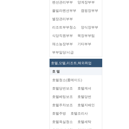
펜션관리부부
양계장부부
플빌라펜션부부
캠핑장부부
별장관리부부
리조트부부청소
양식장부부
식당직원부부
목장부부팀
채소농장부부
기타부부
부부일당/시급
호텔,모텔,리조트,해외취업
호 텔
호텔청소(룸메이드)
호텔당번보조
호텔캐셔
호텔베팅보조
호텔당번
호텔주차보조
호텔지배인
호텔주방
호텔조리사
호텔욕실청소
호텔세탁