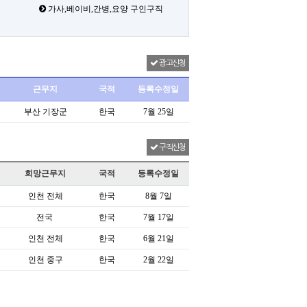
가사,베이비,간병,요양 구인구직
광고신청
근무지
국적
등록수정일
부산 기장군
한국
7월 25일
구직신청
희망근무지
국적
등록수정일
인천 전체
한국
8월 7일
전국
한국
7월 17일
인천 전체
한국
6월 21일
인천 중구
한국
2월 22일