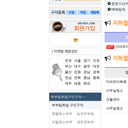
운전기사/
매매임대
지하철
아파트
지하철
전국
서울
경기
인천
부산
대구
광주
대전
울산
강원
경남
경북
전남
전북
충남
충북
아파트미화원
제주
세종
해외
사무실청소
부부팀취업구인구직~~
건물관리
부부팀취업 구인구직
사무실청소
호텔청소부부
농장부부팀
모텔청소부부
양돈장부부