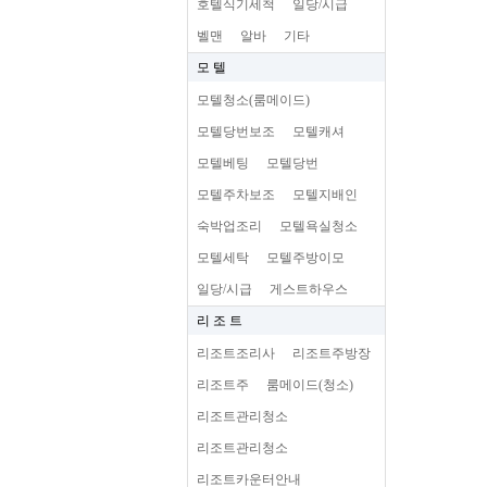
호텔식기세척
일당/시급
벨맨
알바
기타
모 텔
모텔청소(룸메이드)
모텔당번보조
모텔캐셔
모텔베팅
모텔당번
모텔주차보조
모텔지배인
숙박업조리
모텔욕실청소
모텔세탁
모텔주방이모
일당/시급
게스트하우스
리 조 트
리조트조리사
리조트주방장
리조트주
룸메이드(청소)
리조트관리청소
리조트관리청소
리조트카운터안내