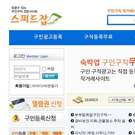
구인구직 직거래
구인광고등록
구직등록무료
저장
회원가입
|
아이디/비번찾기
부부팀취업구인구직~~
호
경비보안.미화.건물청소.주차.설
부
비
마사지, 매장.사우나,기타