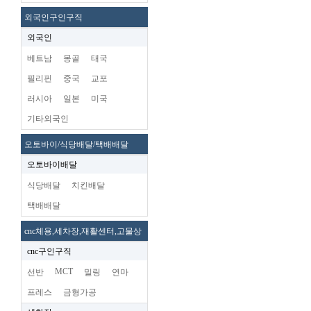
외국인구인구직
외국인
베트남
몽골
태국
필리핀
중국
교포
러시아
일본
미국
기타외국인
오토바이/식당배달/택배배달
오토바이배달
식당배달
치킨배달
택배배달
cnc체용,세차장,재활센터,고물상
cnc구인구직
MCT
선반
밀링
연마
프레스
금형가공