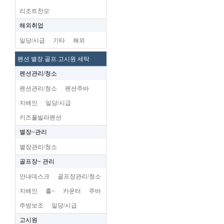
리조트찬모
해외취업
일당/시급
기타
해외
펜션 별장.골프.고시원 세탁
펜션관리/청소
펜션관리/청소
펜션주바
지배인
일당/시급
키즈풀빌라펜션
별장~관리
별장관리/청소
골프장~ 관리
안내데스크
골프장관리/청소
지배인
홀~
카운터
주바
주방보조
일당/시급
고시원