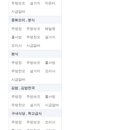
주방보조
설거지
카운터
시급알바
중화요리 , 분식
주방장
주방보조
배달원
홀서빙
주방찬모
설거지
요리사
시급알바
분식
주방장
주방보조
홀서빙
주방찬모
설거지
요리사
시급알바
김밥 , 김밥천국
주방장
주방보조
홀서빙
주방찬모
설거지
시급알바
구내식당 , 학교급식
주방장
주방보조
조리사