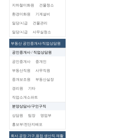
지하철미화원
건물청소
환경미화원
기계설비
일당/시급
건물관리
일당/시급
사무실청소
부동산 공인중개사/직업상담원
공인중개사 / 직업상담원
공인중개사
중개인
부동산직원
사무직원
중개보조원
부동산실장
경리원
기타
직업소개소파트
분양상담사/구인구직
상담원
팀장
영업부
홍보부/전단지배포
회사.공장.가구,용접.생산직.재활