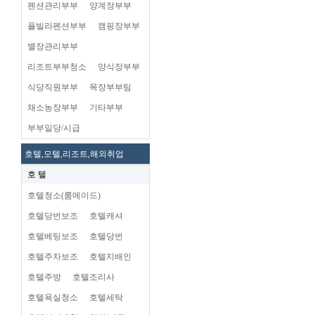
펜션관리부부
양계장부부
플빌라펜션부부
캠핑장부부
별장관리부부
리조트부부청소
양식장부부
식당직원부부
목장부부팀
채소농장부부
기타부부
부부일당/시급
호텔,모텔,리조트,해외취업
호 텔
호텔청소(룸메이드)
호텔당번보조
호텔캐셔
호텔베팅보조
호텔당번
호텔주차보조
호텔지배인
호텔주방
호텔조리사
호텔욕실청소
호텔세탁