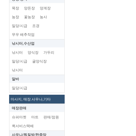
목장
양돈장
양계장
농장
꽃농장
농사
일당/시급
조경
무우 배추작업
낚시터,수산업
낚시터
양식장
가두리
일당/시급
굴양식장
낚시터
알바
일당/시급
마사지, 매장.사우나,기타
매장판매
슈퍼마켓
마트
판매/점원
퀵서비스택배
사우나/찜질방/한증막