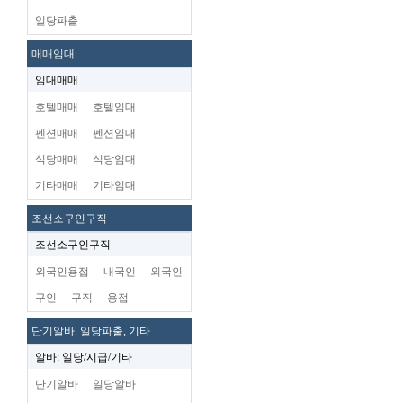
일당파출
매매임대
임대매매
호텔매매
호텔임대
펜션매매
펜션임대
식당매매
식당임대
기타매매
기타임대
조선소구인구직
조선소구인구직
외국인용접
내국인
외국인
구인
구직
용접
단기알바. 일당파출, 기타
알바: 일당/시급/기타
단기알바
일당알바