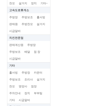
찬모
설거지
장치
기타~
고속도로휴게소
주방장
주방보조
홀서빙
판매원
주방찬모
설거지
시급알바
치킨전문점
판매계산원
주방장
주방보조
배달
점 장
시급알바
기타
홀서빙
주방장
카운터
주방보조
조리사
설거지
찬모
영양사
점장
주차안내
장치
부부팀
기타
시급알바