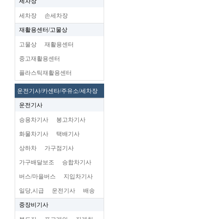
세차장
세차장
손세차장
재활용센터/고물상
고물상
재활용센터
중고재활용센터
플라스틱재활용센터
운전기사/카센타/주유소/세차장
운전기사
승용차기사
봉고차기사
화물차기사
택배기사
상하차
가구점기사
가구배달보조
승합차기사
버스/마을버스
지입차기사
일당,시급
운전기사
배송
중장비기사