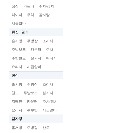
점장
카운타
주차/장치
웨이터
주차
감자탕
시급알바
횟집 , 일식
홀서빙
주방장
조리사
주방보조
카운터
주차
주방찬모
설거지
매니저
요리사
시급알바
한식
홀서빙
주방장
조리사
찬모
주방보조
설거지
지배인
카운터
주차/장치
요리사
부부팀
시급알바
감자탕
홀서빙
주방장
찬모