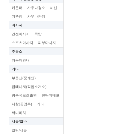
카운터
사우나청소
세신
기관장
사우나관리
마사지
건전마사지
족탕
스포츠마사지
피부마사지
주유소
카운터안내
기타
부동산(중개인)
잡메니저(직업소개소)
방송국보조출연
전단지배포
사찰(공양주)
기타
써니리치
시급/알바
일당/시급