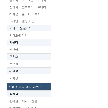
불도저
포크레인
지게차
집게차
덤프트럭
추레라
레미콘
굴삭기
로더
크레인
일당,시급
기타 ~~ 운전기사
기타,운전기사
카센타
카센타
주유소
주유원
세차장
세차장
백화점, 마트, 슈퍼, 편의점
백화점
편매원
캐셔
진열