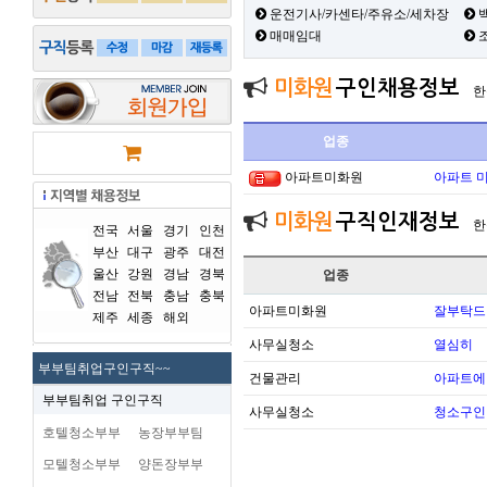
운전기사/카센타/주유소/세차장
백
매매임대
미화원
구인채용정보
한
업종
아파트미화원
아파트 
미화원
구직인재정보
한
전국
서울
경기
인천
부산
대구
광주
대전
울산
강원
경남
경북
업종
전남
전북
충남
충북
아파트미화원
잘부탁드
제주
세종
해외
사무실청소
열심히
부부팀취업구인구직~~
건물관리
아파트에
부부팀취업 구인구직
사무실청소
청소구인
호텔청소부부
농장부부팀
모텔청소부부
양돈장부부