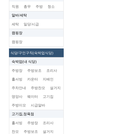
직원
총무
주방
청소
알바/세탁
세탁
일당/시급
캠핑장
캠핑장
식당/구인구직(숙박업식당)
숙박업(내 식당)
주방장
주방보조
조리사
홀서빙
카운터
지배인
주차안내
주방찬모
설거지
영양사
웨이터
고기집
주방이모
시급알바
고기집,정육점
홀서빙
주방장
조리사
찬모
주방보조
설거지