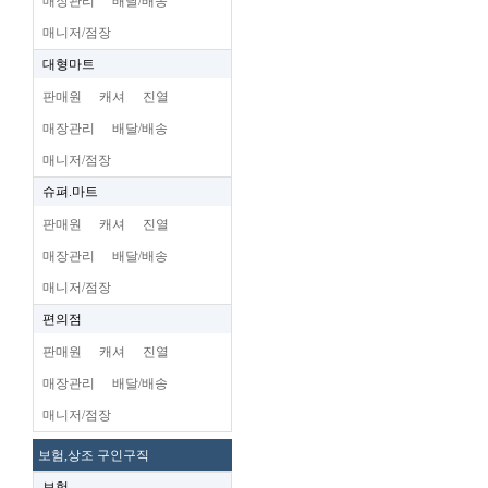
매장관리
배달/배송
매니저/점장
대형마트
판매원
캐셔
진열
매장관리
배달/배송
매니저/점장
슈펴.마트
판매원
캐셔
진열
매장관리
배달/배송
매니저/점장
편의점
판매원
캐셔
진열
매장관리
배달/배송
매니저/점장
보험,상조 구인구직
보험