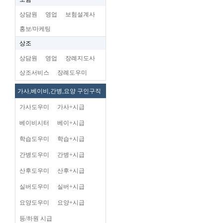
상담원
영업
보험설계사
홍보/마케팅
상조
상담원
영업
장례지도사
상조서비스
장례도우미
가사,베이비,간병,요양 구인구직
가사도우미
가사+시급
베이비시터
베이+시급
학습도우미
학습+시급
간병도우미
간병+시급
산후도우미
산후+시급
실버도우미
실버+시급
요양도우미
요양+시급
등/하원 시급