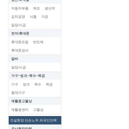
자동차부품
제조
생산직
김치공장
식품
가공
일당/시급
전자/휴대폰
휴대폰조립
반도체
휴대폰검사
알바
일당/시급
가구~씽크~목수~목공
가구
씽크
목수
목공
철재가구
재활용고물상
재활용센타
고물상
건설현장.단순노무.외국인인력
공사현장인력