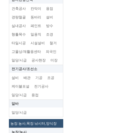
건축공사
칸막이
용접
경량철골
동바리
설비
실내공사
페인트
방수
형틀목수
일용직
조경
타일시공
시설설비
철거
고물상/재활용센타
외국인
일당/시급
공사현장
미장
전기공사/조선소
설비
배관
기공
조공
케이블포설
전기공사
일당/시급
용접
알바
일당/시급
농장.농사,목장.낚시터,양식장
농장/농사