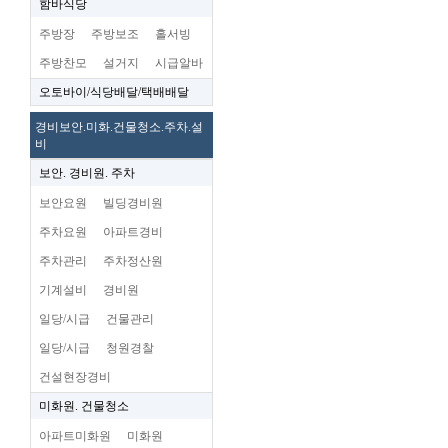
함바식당
주방장
주방보조
홀서빙
주방찬모
설거지
시급알바
오토바이/식당배달/택배배달
경비보안.미화.건물청소.주차.설
비
보안. 경비원. 주차
보안요원
빌딩경비원
주차요원
아파트경비
주차관리
주차정산원
기계설비
경비원
일당/시급
건물관리
일당/시급
청원경찰
건설현장경비
미화원. 건물청소
아파트미화원
미화원