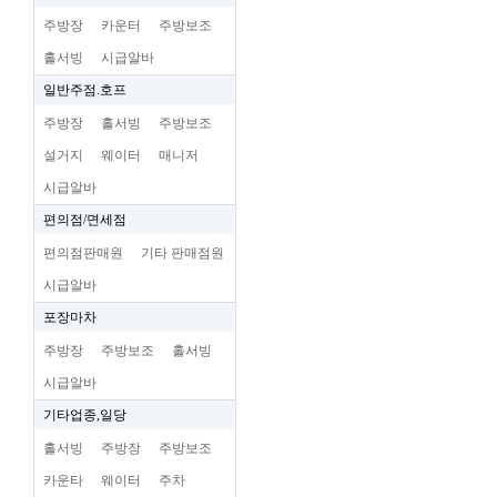
주방장
카운터
주방보조
홀서빙
시급알바
일반주점.호프
주방장
홀서빙
주방보조
설거지
웨이터
매니저
시급알바
편의점/면세점
편의점판매원
기타 판매점원
시급알바
포장마차
주방장
주방보조
홀서빙
시급알바
기타업종,일당
홀서빙
주방장
주방보조
카운타
웨이터
주차