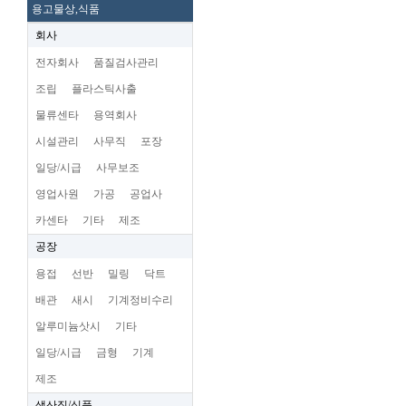
용고물상,식품
회사
전자회사
품질검사관리
조립
플라스틱사출
물류센타
용역회사
시설관리
사무직
포장
일당/시급
사무보조
영업사원
가공
공업사
카센타
기타
제조
공장
용접
선반
밀링
닥트
배관
새시
기계정비수리
알루미늄삿시
기타
일당/시급
금형
기계
제조
생산직/식품