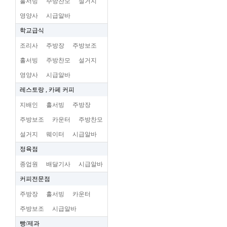
홀서빙
주방찬모
설거지
영양사
시급알바
학교급식
조리사
주방장
주방보조
홀서빙
주방찬모
설거지
영양사
시급알바
레스토랑 , 카페 커피
지배인
홀서빙
주방장
주방보조
카운터
주방찬모
설거지
웨이터
시급알바
정육점
종업원
배달기사
시급알바
커피전문점
주방장
홀서빙
카운터
주방보조
시급알바
빵/제과