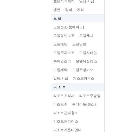
호텔식기세척
일당/시급
벨맨
알바
기타
모 텔
모텔청소(룸메이드)
모텔당번보조
모텔캐셔
모텔베팅
모텔당번
모텔주차보조
모텔지배인
숙박업조리
모텔욕실청소
모텔세탁
모텔주방이모
일당/시급
게스트하우스
리 조 트
리조트조리사
리조트주방장
리조트주
룸메이드(청소)
리조트관리청소
리조트관리청소
리조트카운터안내