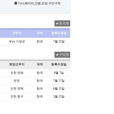
가사,베이비,간병,요양 구인구직
광고신청
근무지
국적
등록수정일
부산 기장군
한국
7월 25일
구직신청
희망근무지
국적
등록수정일
인천 전체
한국
8월 7일
전국
한국
7월 17일
인천 전체
한국
6월 21일
인천 중구
한국
2월 22일