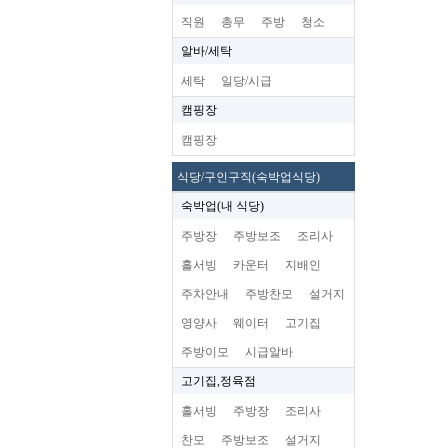
직원
총무
주방
청소
알바/세탁
세탁
일당/시급
캠핑장
캠핑장
식당/구인구직(숙박업식당)
숙박업(내 식당)
주방장
주방보조
조리사
홀서빙
카운터
지배인
주차안내
주방찬모
설거지
영양사
웨이터
고기집
주방이모
시급알바
고기집,정육점
홀서빙
주방장
조리사
찬모
주방보조
설거지