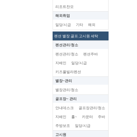
리조트찬모
해외취업
일당/시급
기타
해외
펜션 별장.골프.고시원 세탁
펜션관리/청소
펜션관리/청소
펜션주바
지배인
일당/시급
키즈풀빌라펜션
별장~관리
별장관리/청소
골프장~ 관리
안내데스크
골프장관리/청소
지배인
홀~
카운터
주바
주방보조
일당/시급
고시원