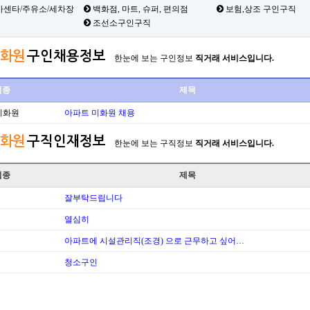
카센타/주유소/세차장
백화점, 마트, 슈퍼, 편의점
보험,상조 구인구직
조선소구인구직
화원
구인채용정보
한눈에 보는 구인정보
직거래 서비스입니다.
업종
제목
미화원
아파트 미화원 채용
화원
구직인재정보
한눈에 보는 구직정보
직거래 서비스입니다.
업종
제목
잘부탁드립니다
열심히
아파트에 시설관리직(조경) 으로 근무하고 싶어…
청소구인