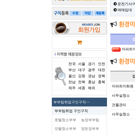
운전기사/
매매임대
환경미
아파트
환경미
전국
서울
경기
인천
부산
대구
광주
대전
울산
강원
경남
경북
전남
전북
충남
충북
아파트미화원
제주
세종
해외
사무실청소
부부팀취업구인구직~~
건물관리
부부팀취업 구인구직
사무실청소
호텔청소부부
농장부부팀
모텔청소부부
양돈장부부