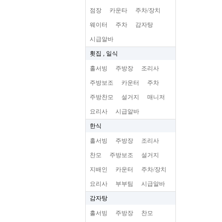
점장
카운타
주차/장치
웨이터
주차
감자탕
시급알바
횟집 , 일식
홀서빙
주방장
조리사
주방보조
카운터
주차
주방찬모
설거지
매니저
요리사
시급알바
한식
홀서빙
주방장
조리사
찬모
주방보조
설거지
지배인
카운터
주차/장치
요리사
부부팀
시급알바
감자탕
홀서빙
주방장
찬모