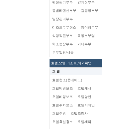
펜션관리부부
양계장부부
플빌라펜션부부
캠핑장부부
별장관리부부
리조트부부청소
양식장부부
식당직원부부
목장부부팀
채소농장부부
기타부부
부부일당/시급
호텔,모텔,리조트,해외취업
호 텔
호텔청소(룸메이드)
호텔당번보조
호텔캐셔
호텔베팅보조
호텔당번
호텔주차보조
호텔지배인
호텔주방
호텔조리사
호텔욕실청소
호텔세탁