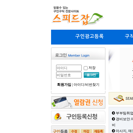
구인광고등록
구
저장
회원가입
|
아이디/비번찾기
부부팀취업
경비보안.미
비
마사지, 매