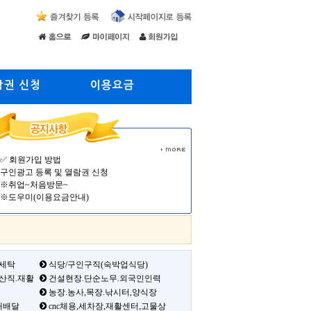
람권 신청
이용요금
✅ 회원가입 방법
구인광고 등록 및 열람권 신청
※취업~처음방문~
※도우미(이용요금안내)
 세탁
식당/구인구직(숙박업식당)
생산직.재활
건설현장.단순노무.외국인인력
농장.농사,목장.낚시터,양식장
배배달
cnc체용,세차장,재활센터,고물상