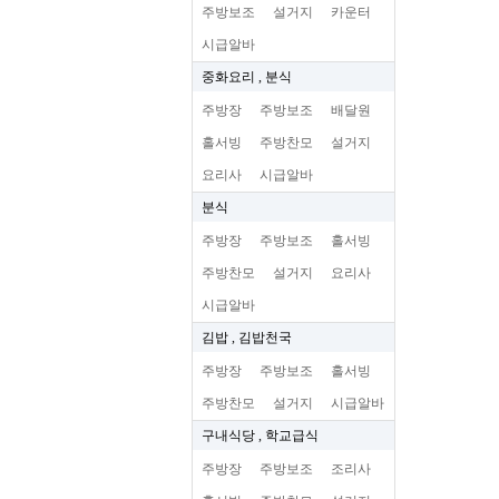
주방보조
설거지
카운터
시급알바
중화요리 , 분식
주방장
주방보조
배달원
홀서빙
주방찬모
설거지
요리사
시급알바
분식
주방장
주방보조
홀서빙
주방찬모
설거지
요리사
시급알바
김밥 , 김밥천국
주방장
주방보조
홀서빙
주방찬모
설거지
시급알바
구내식당 , 학교급식
주방장
주방보조
조리사