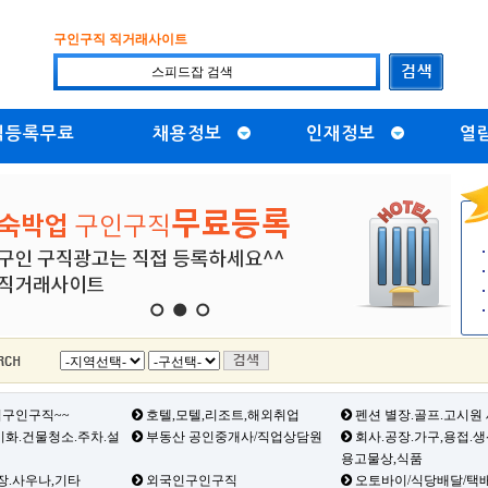
구인구직 직거래사이트
직등록무료
채용정보
인재정보
열
1
2
3
구인구직~~
호텔,모텔,리조트,해외취업
펜션 별장.골프.고시원
화.건물청소.주차.설
부동산 공인중개사/직업상담원
회사.공장.가구,용접.
용고물상,식품
장.사우나,기타
외국인구인구직
오토바이/식당배달/택