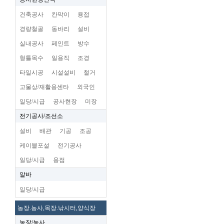
건축공사
칸막이
용접
경량철골
동바리
설비
실내공사
페인트
방수
형틀목수
일용직
조경
타일시공
시설설비
철거
고물상/재활용센타
외국인
일당/시급
공사현장
미장
전기공사/조선소
설비
배관
기공
조공
케이블포설
전기공사
일당/시급
용접
알바
일당/시급
농장.농사,목장.낚시터,양식장
농장/농사