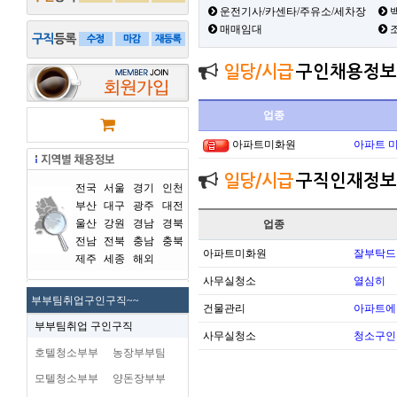
운전기사/카센타/주유소/세차장
백
매매임대
일당/시급
구인채용정보
업종
아파트미화원
아파트 
일당/시급
구직인재정보
전국
서울
경기
인천
부산
대구
광주
대전
울산
강원
경남
경북
업종
전남
전북
충남
충북
아파트미화원
잘부탁드
제주
세종
해외
사무실청소
열심히
부부팀취업구인구직~~
건물관리
아파트에
부부팀취업 구인구직
사무실청소
청소구인
호텔청소부부
농장부부팀
모텔청소부부
양돈장부부