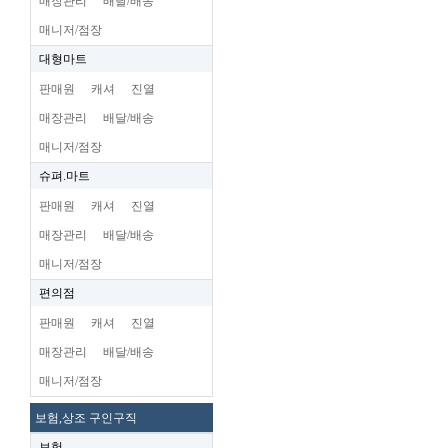
매장관리
배달/배송
매니저/점장
대형마트
판매원
캐셔
진열
매장관리
배달/배송
매니저/점장
슈펴.마트
판매원
캐셔
진열
매장관리
배달/배송
매니저/점장
편의점
판매원
캐셔
진열
매장관리
배달/배송
매니저/점장
보험,상조 구인구직
보험