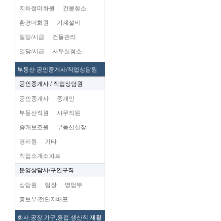
지하철미화원
건물청소
환경미화원
기계설비
일당/시급
건물관리
일당/시급
사무실청소
부동산 공인중개사/직업상담원
공인중개사 / 직업상담원
공인중개사
중개인
부동산직원
사무직원
중개보조원
부동산실장
경리원
기타
직업소개소파트
분양상담사/구인구직
상담원
팀장
영업부
홍보부/전단지배포
회사.공장.가구,용접.생산직.재활