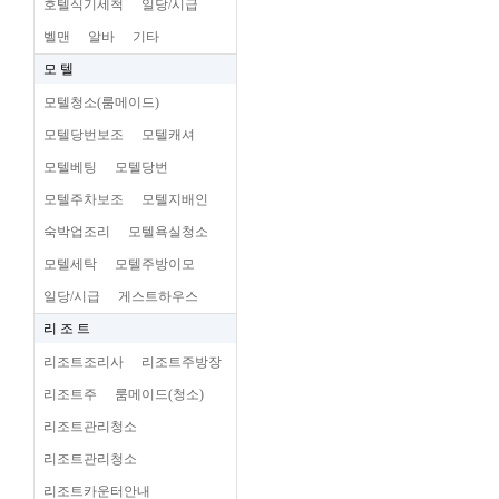
호텔식기세척
일당/시급
벨맨
알바
기타
모 텔
모텔청소(룸메이드)
모텔당번보조
모텔캐셔
모텔베팅
모텔당번
모텔주차보조
모텔지배인
숙박업조리
모텔욕실청소
모텔세탁
모텔주방이모
일당/시급
게스트하우스
리 조 트
리조트조리사
리조트주방장
리조트주
룸메이드(청소)
리조트관리청소
리조트관리청소
리조트카운터안내