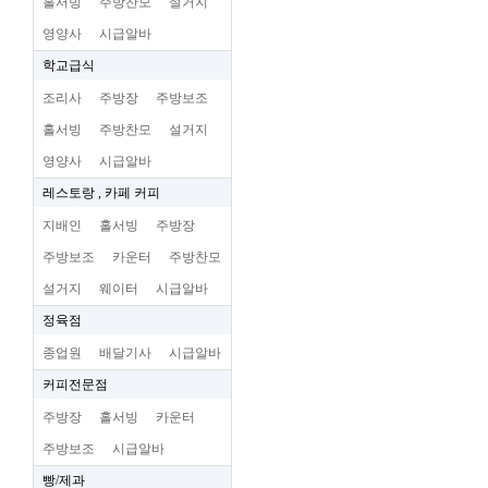
홀서빙
주방찬모
설거지
영양사
시급알바
학교급식
조리사
주방장
주방보조
홀서빙
주방찬모
설거지
영양사
시급알바
레스토랑 , 카페 커피
지배인
홀서빙
주방장
주방보조
카운터
주방찬모
설거지
웨이터
시급알바
정육점
종업원
배달기사
시급알바
커피전문점
주방장
홀서빙
카운터
주방보조
시급알바
빵/제과