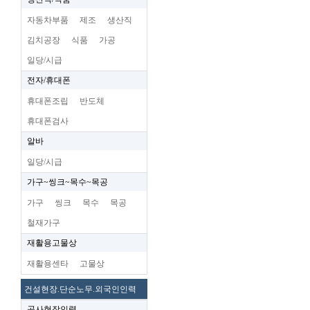
자동차부품
제조
생산직
김치공장
식품
가공
일당/시급
전자/휴대폰
휴대폰조립
반도체
휴대폰검사
알바
일당/시급
가구~씽크~목수~목공
가구
씽크
목수
목공
철재가구
재활용고물상
재활용센타
고물상
건설현장.단순노무.외국인인력
공사현장인력