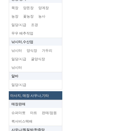
목장
양돈장
양계장
농장
꽃농장
농사
일당/시급
조경
무우 배추작업
낚시터,수산업
낚시터
양식장
가두리
일당/시급
굴양식장
낚시터
알바
일당/시급
마사지, 매장.사우나,기타
매장판매
슈퍼마켓
마트
판매/점원
퀵서비스택배
사우나/찜질방/한증막