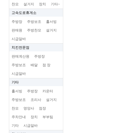
찬모
설거지
장치
기타~
고속도로휴게소
주방장
주방보조
홀서빙
판매원
주방찬모
설거지
시급알바
치킨전문점
판매계산원
주방장
주방보조
배달
점 장
시급알바
기타
홀서빙
주방장
카운터
주방보조
조리사
설거지
찬모
영양사
점장
주차안내
장치
부부팀
기타
시급알바