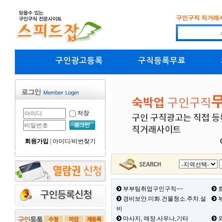
구인구직 직거래
구인광고등록
구직등록무료
저장
회원가입
|
아이디/비번찾기
부부팀취업구인구직~~
호
경비보안.미화.건물청소.주차.설
부
비
마사지, 매장.사우나,기타