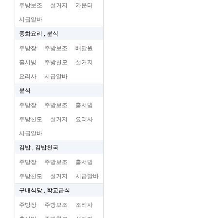
주방보조
설거지
카운터
시급알바
중화요리 , 분식
주방장
주방보조
배달원
홀서빙
주방찬모
설거지
요리사
시급알바
분식
주방장
주방보조
홀서빙
주방찬모
설거지
요리사
시급알바
김밥 , 김밥천국
주방장
주방보조
홀서빙
주방찬모
설거지
시급알바
구내식당 , 학교급식
주방장
주방보조
조리사