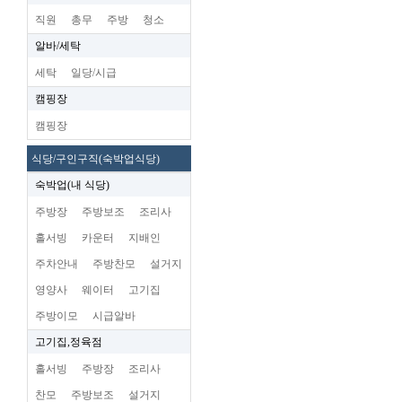
직원
총무
주방
청소
알바/세탁
세탁
일당/시급
캠핑장
캠핑장
식당/구인구직(숙박업식당)
숙박업(내 식당)
주방장
주방보조
조리사
홀서빙
카운터
지배인
주차안내
주방찬모
설거지
영양사
웨이터
고기집
주방이모
시급알바
고기집,정육점
홀서빙
주방장
조리사
찬모
주방보조
설거지