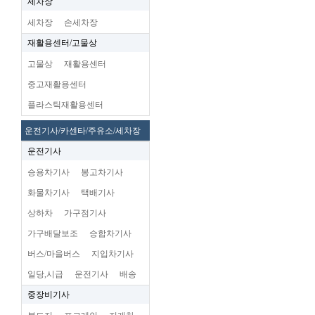
세차장
세차장
손세차장
재활용센터/고물상
고물상
재활용센터
중고재활용센터
플라스틱재활용센터
운전기사/카센타/주유소/세차장
운전기사
승용차기사
봉고차기사
화물차기사
택배기사
상하차
가구점기사
가구배달보조
승합차기사
버스/마을버스
지입차기사
일당,시급
운전기사
배송
중장비기사