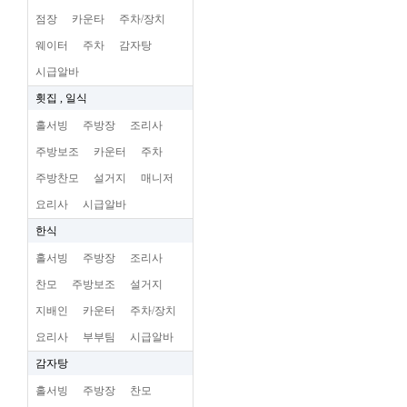
점장
카운타
주차/장치
웨이터
주차
감자탕
시급알바
횟집 , 일식
홀서빙
주방장
조리사
주방보조
카운터
주차
주방찬모
설거지
매니저
요리사
시급알바
한식
홀서빙
주방장
조리사
찬모
주방보조
설거지
지배인
카운터
주차/장치
요리사
부부팀
시급알바
감자탕
홀서빙
주방장
찬모