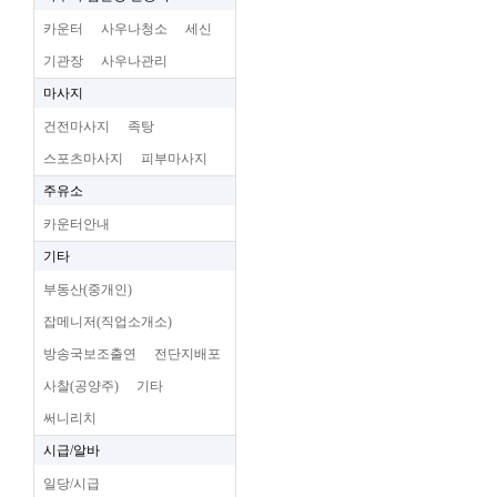
카운터
사우나청소
세신
기관장
사우나관리
마사지
건전마사지
족탕
스포츠마사지
피부마사지
주유소
카운터안내
기타
부동산(중개인)
잡메니저(직업소개소)
방송국보조출연
전단지배포
사찰(공양주)
기타
써니리치
시급/알바
일당/시급