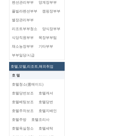
펜션관리부부
양계장부부
플빌라펜션부부
캠핑장부부
별장관리부부
리조트부부청소
양식장부부
식당직원부부
목장부부팀
채소농장부부
기타부부
부부일당/시급
호텔,모텔,리조트,해외취업
호 텔
호텔청소(룸메이드)
호텔당번보조
호텔캐셔
호텔베팅보조
호텔당번
호텔주차보조
호텔지배인
호텔주방
호텔조리사
호텔욕실청소
호텔세탁