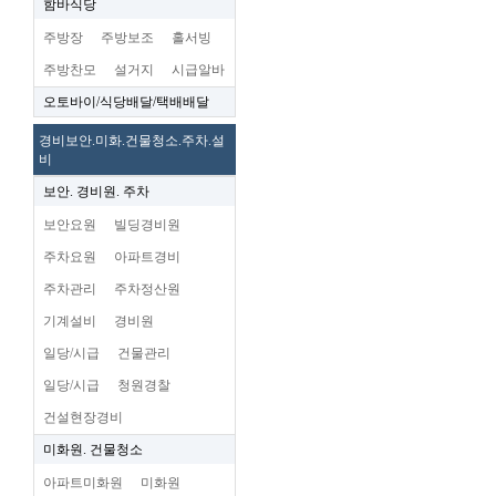
함바식당
주방장
주방보조
홀서빙
주방찬모
설거지
시급알바
오토바이/식당배달/택배배달
경비보안.미화.건물청소.주차.설
비
보안. 경비원. 주차
보안요원
빌딩경비원
주차요원
아파트경비
주차관리
주차정산원
기계설비
경비원
일당/시급
건물관리
일당/시급
청원경찰
건설현장경비
미화원. 건물청소
아파트미화원
미화원