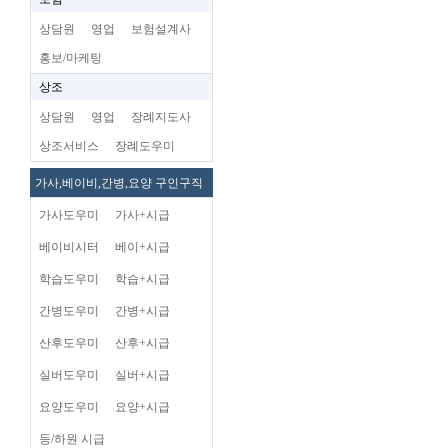
상담원
영업
보험설계사
홍보/마케팅
상조
상담원
영업
장례지도사
상조서비스
장례도우미
가사,베이비,간병,요양 구인구직
가사도우미
가사+시급
베이비시터
베이+시급
학습도우미
학습+시급
간병도우미
간병+시급
산후도우미
산후+시급
실버도우미
실버+시급
요양도우미
요양+시급
등/하원 시급