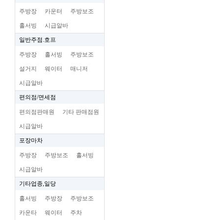
주방장
카운터
주방보조
홀서빙
시급알바
일반주점.호프
주방장
홀서빙
주방보조
설거지
웨이터
매니저
시급알바
편의점/면세점
편의점판매원
기타 판매점원
시급알바
포장마차
주방장
주방보조
홀서빙
시급알바
기타업종,일당
홀서빙
주방장
주방보조
카운타
웨이터
주차