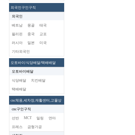
외국인구인구직
외국인
베트남
몽골
태국
필리핀
중국
교포
러시아
일본
미국
기타외국인
오토바이/식당배달/택배배달
오토바이배달
식당배달
치킨배달
택배배달
cnc체용,세차장,재활센터,고물상
cnc구인구직
MCT
선반
밀링
연마
프레스
금형가공