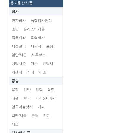
용고물상,식품
회사
전자회사
품질검사관리
조립
플라스틱사출
물류센타
용역회사
시설관리
사무직
포장
일당/시급
사무보조
영업사원
가공
공업사
카센타
기타
제조
공장
용접
선반
밀링
닥트
배관
새시
기계정비수리
알루미늄삿시
기타
일당/시급
금형
기계
제조
생산직/식품