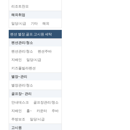
리조트찬모
해외취업
일당/시급
기타
해외
펜션 별장.골프.고시원 세탁
펜션관리/청소
펜션관리/청소
펜션주바
지배인
일당/시급
키즈풀빌라펜션
별장~관리
별장관리/청소
골프장~ 관리
안내데스크
골프장관리/청소
지배인
홀~
카운터
주바
주방보조
일당/시급
고시원