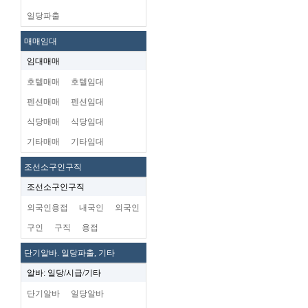
일당파출
매매임대
임대매매
호텔매매
호텔임대
펜션매매
펜션임대
식당매매
식당임대
기타매매
기타임대
조선소구인구직
조선소구인구직
외국인용접
내국인
외국인
구인
구직
용접
단기알바. 일당파출, 기타
알바: 일당/시급/기타
단기알바
일당알바