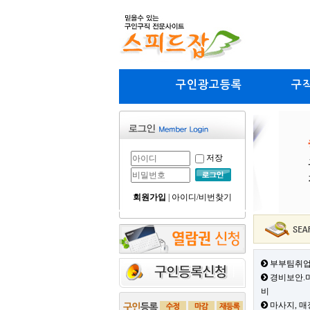
구인광고등록
구
저장
회원가입
|
아이디/비번찾기
부부팀취업
경비보안.미
비
마사지, 매