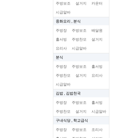
주방보조
설거지
카운터
시급알바
중화요리 , 분식
주방장
주방보조
배달원
홀서빙
주방찬모
설거지
요리사
시급알바
분식
주방장
주방보조
홀서빙
주방찬모
설거지
요리사
시급알바
김밥 , 김밥천국
주방장
주방보조
홀서빙
주방찬모
설거지
시급알바
구내식당 , 학교급식
주방장
주방보조
조리사