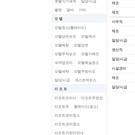
호텔식기세척
일당/시급
제조
벨맨
알바
기타
제조
모 텔
사무직
모텔청소(룸메이드)
제조
모텔당번보조
모텔캐셔
일당/시급
모텔베팅
모텔당번
생산직
모텔주차보조
모텔지배인
일당/시급
숙박업조리
모텔욕실청소
시설관리
모텔세탁
모텔주방이모
제조
일당/시급
게스트하우스
일당/시급
리 조 트
리조트조리사
리조트주방장
리조트주
룸메이드(청소)
리조트관리청소
리조트관리청소
리조트카운터안내