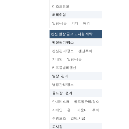
리조트찬모
해외취업
일당/시급
기타
해외
펜션 별장.골프.고시원 세탁
펜션관리/청소
펜션관리/청소
펜션주바
지배인
일당/시급
키즈풀빌라펜션
별장~관리
별장관리/청소
골프장~ 관리
안내데스크
골프장관리/청소
지배인
홀~
카운터
주바
주방보조
일당/시급
고시원