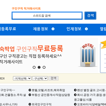
구인구직 직거래사이트
직등록무료
채용정보
인재정보
열
1
2
3
구인구직~~
호텔,모텔,리조트,해외취업
펜션 별장.골프.고시원
화.건물청소.주차.설
부동산 공인중개사/직업상담원
회사.공장.가구,용접.
용고물상,식품
장.사우나,기타
외국인구인구직
오토바이/식당배달/택