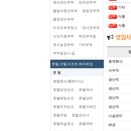
펜션관리부부
양계장부부
기타
플빌라펜션부부
캠핑장부부
식품
별장관리부부
식품
리조트부부청소
양식장부부
식당직원부부
목장부부팀
영업사
채소농장부부
기타부부
부부일당/시급
용역회사
호텔,모텔,리조트,해외취업
사무직
호 텔
생산직
호텔청소(룸메이드)
생산직
호텔당번보조
호텔캐셔
생산직
호텔베팅보조
호텔당번
호텔주차보조
호텔지배인
생산직
호텔주방
호텔조리사
시설관리
호텔욕실청소
호텔세탁
배관