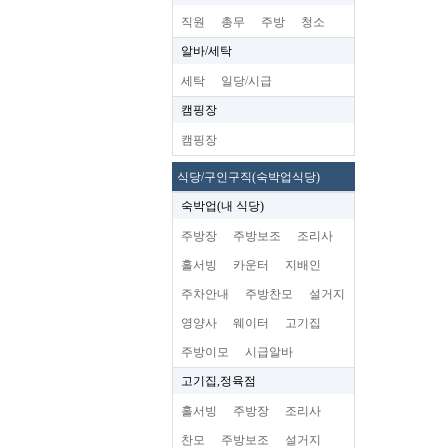
직원
총무
주방
청소
알바/세탁
세탁
일당/시급
캠핑장
캠핑장
식당/구인구직(숙박업식당)
숙박업(내 식당)
주방장
주방보조
조리사
홀서빙
카운터
지배인
주차안내
주방찬모
설거지
영양사
웨이터
고기집
주방이모
시급알바
고기집,정육점
홀서빙
주방장
조리사
찬모
주방보조
설거지