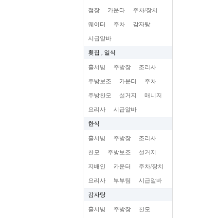
점장
카운타
주차/장치
웨이터
주차
감자탕
시급알바
횟집 , 일식
홀서빙
주방장
조리사
주방보조
카운터
주차
주방찬모
설거지
매니저
요리사
시급알바
한식
홀서빙
주방장
조리사
찬모
주방보조
설거지
지배인
카운터
주차/장치
요리사
부부팀
시급알바
감자탕
홀서빙
주방장
찬모