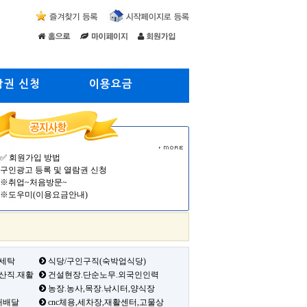
람권 신청
이용요금
✅ 회원가입 방법
구인광고 등록 및 열람권 신청
※취업~처음방문~
※도우미(이용요금안내)
 세탁
식당/구인구직(숙박업식당)
생산직.재활
건설현장.단순노무.외국인인력
농장.농사,목장.낚시터,양식장
배배달
cnc체용,세차장,재활센터,고물상