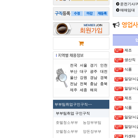
운전기사/
매매임대
영업사
제조
생산직
전국
서울
경기
인천
식품
부산
대구
광주
대전
울산
강원
경남
경북
일당/시
전남
전북
충남
충북
일당/시
제주
세종
해외
제조
부부팀취업구인구직~~
식품
부부팀취업 구인구직
일당/시
호텔청소부부
농장부부팀
일당/시
모텔청소부부
양돈장부부
카센타