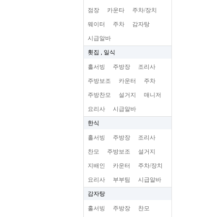
점장
카운타
주차/장치
웨이터
주차
감자탕
시급알바
횟집 , 일식
홀서빙
주방장
조리사
주방보조
카운터
주차
주방찬모
설거지
매니저
요리사
시급알바
한식
홀서빙
주방장
조리사
찬모
주방보조
설거지
지배인
카운터
주차/장치
요리사
부부팀
시급알바
감자탕
홀서빙
주방장
찬모