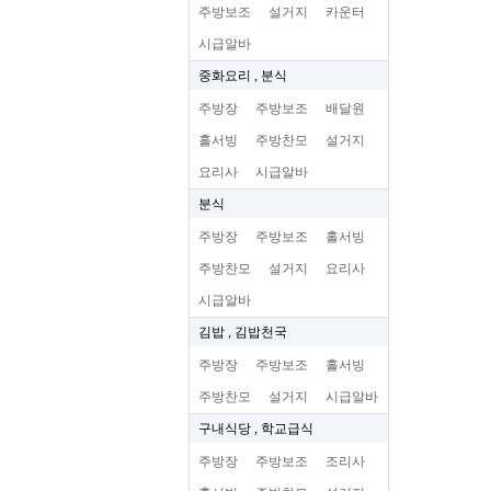
주방보조
설거지
카운터
시급알바
중화요리 , 분식
주방장
주방보조
배달원
홀서빙
주방찬모
설거지
요리사
시급알바
분식
주방장
주방보조
홀서빙
주방찬모
설거지
요리사
시급알바
김밥 , 김밥천국
주방장
주방보조
홀서빙
주방찬모
설거지
시급알바
구내식당 , 학교급식
주방장
주방보조
조리사