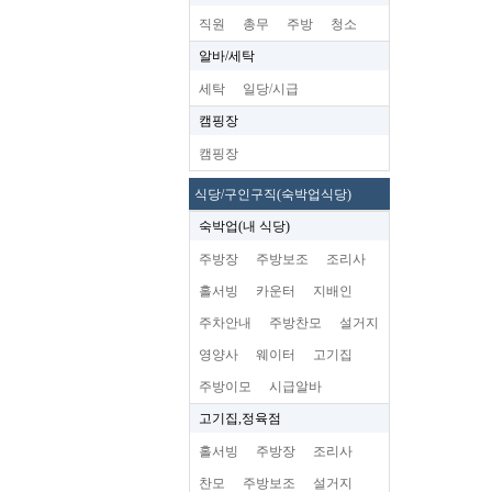
직원
총무
주방
청소
알바/세탁
세탁
일당/시급
캠핑장
캠핑장
식당/구인구직(숙박업식당)
숙박업(내 식당)
주방장
주방보조
조리사
홀서빙
카운터
지배인
주차안내
주방찬모
설거지
영양사
웨이터
고기집
주방이모
시급알바
고기집,정육점
홀서빙
주방장
조리사
찬모
주방보조
설거지