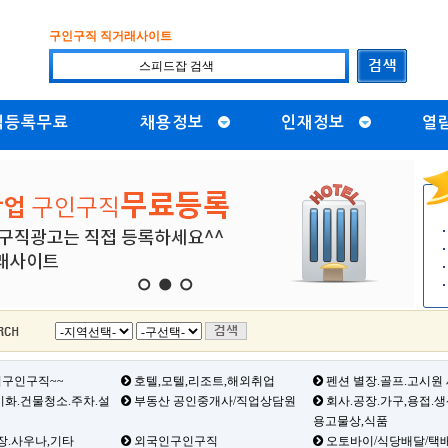
구인구직 직거래사이트
직등록무료
채용정보
인재정보
열
1
2
3
구인구직~~
호텔,모텔,리조트,해외취업
펜션 별장.골프.고시원
화.건물청소.주차.설
부동산 공인중개사/직업상담원
회사.공장.가구,용접.
용고물상,식품
장.사우나,기타
외국인구인구직
오토바이/식당배달/택