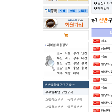
운전기사/
매매임대
선반
제조
생산직
전국
서울
경기
인천
식품
부산
대구
광주
대전
울산
강원
경남
경북
일당/시
전남
전북
충남
충북
일당/시
제주
세종
해외
제조
부부팀취업구인구직~~
식품
부부팀취업 구인구직
일당/시
호텔청소부부
농장부부팀
일당/시
모텔청소부부
양돈장부부
카센타