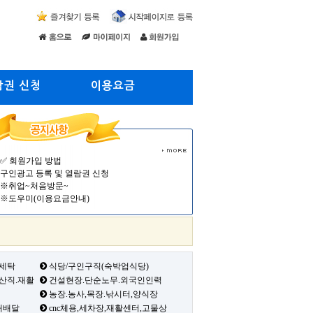
람권 신청
이용요금
✅ 회원가입 방법
구인광고 등록 및 열람권 신청
※취업~처음방문~
※도우미(이용요금안내)
 세탁
식당/구인구직(숙박업식당)
생산직.재활
건설현장.단순노무.외국인인력
농장.농사,목장.낚시터,양식장
배배달
cnc체용,세차장,재활센터,고물상