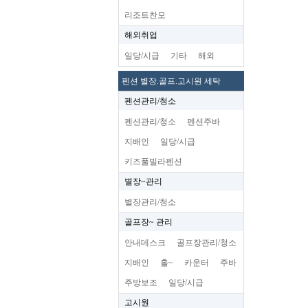
리조트찬모
해외취업
일당/시급
기타
해외
펜션 별장.골프.고시원 세탁
펜션관리/청소
펜션관리/청소
펜션주바
지배인
일당/시급
키즈풀빌라펜션
별장~관리
별장관리/청소
골프장~ 관리
안내데스크
골프장관리/청소
지배인
홀~
카운터
주바
주방보조
일당/시급
고시원