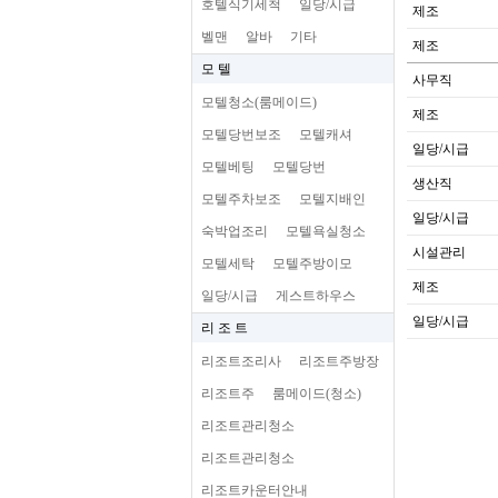
호텔식기세척
일당/시급
제조
벨맨
알바
기타
제조
모 텔
사무직
모텔청소(룸메이드)
제조
모텔당번보조
모텔캐셔
일당/시급
모텔베팅
모텔당번
생산직
모텔주차보조
모텔지배인
일당/시급
숙박업조리
모텔욕실청소
시설관리
모텔세탁
모텔주방이모
제조
일당/시급
게스트하우스
일당/시급
리 조 트
리조트조리사
리조트주방장
리조트주
룸메이드(청소)
리조트관리청소
리조트관리청소
리조트카운터안내