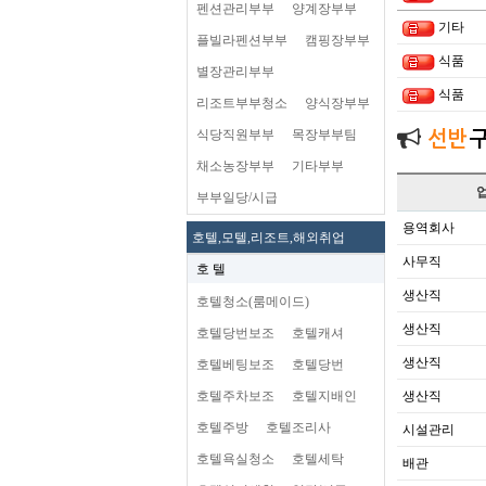
펜션관리부부
양계장부부
기타
플빌라펜션부부
캠핑장부부
식품
별장관리부부
식품
리조트부부청소
양식장부부
식당직원부부
목장부부팀
선반
채소농장부부
기타부부
부부일당/시급
용역회사
호텔,모텔,리조트,해외취업
사무직
호 텔
생산직
호텔청소(룸메이드)
생산직
호텔당번보조
호텔캐셔
생산직
호텔베팅보조
호텔당번
호텔주차보조
호텔지배인
생산직
호텔주방
호텔조리사
시설관리
호텔욕실청소
호텔세탁
배관