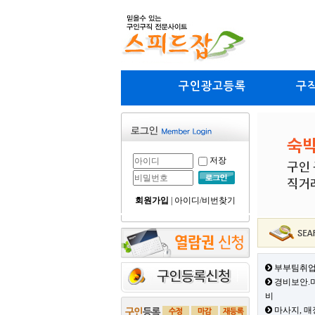
구인광고등록
구
저장
회원가입
|
아이디/비번찾기
부부팀취업
경비보안.미
비
마사지, 매