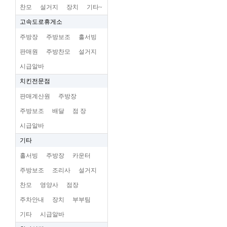
찬모
설거지
장치
기타~
고속도로휴게소
주방장
주방보조
홀서빙
판매원
주방찬모
설거지
시급알바
치킨전문점
판매계산원
주방장
주방보조
배달
점 장
시급알바
기타
홀서빙
주방장
카운터
주방보조
조리사
설거지
찬모
영양사
점장
주차안내
장치
부부팀
기타
시급알바