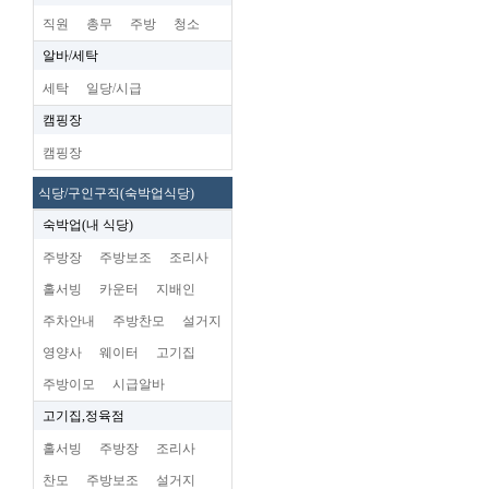
직원
총무
주방
청소
알바/세탁
세탁
일당/시급
캠핑장
캠핑장
식당/구인구직(숙박업식당)
숙박업(내 식당)
주방장
주방보조
조리사
홀서빙
카운터
지배인
주차안내
주방찬모
설거지
영양사
웨이터
고기집
주방이모
시급알바
고기집,정육점
홀서빙
주방장
조리사
찬모
주방보조
설거지