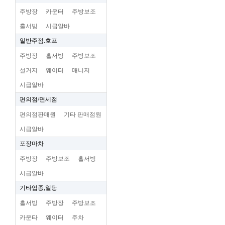
주방장
카운터
주방보조
홀서빙
시급알바
일반주점.호프
주방장
홀서빙
주방보조
설거지
웨이터
매니저
시급알바
편의점/면세점
편의점판매원
기타 판매점원
시급알바
포장마차
주방장
주방보조
홀서빙
시급알바
기타업종,일당
홀서빙
주방장
주방보조
카운타
웨이터
주차