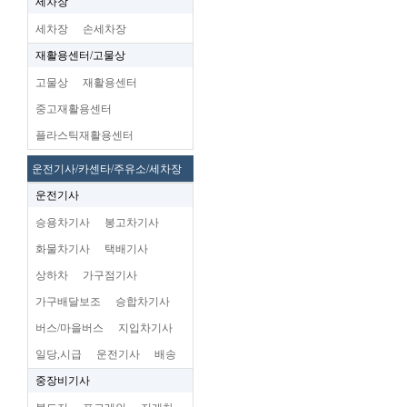
세차장
세차장
손세차장
재활용센터/고물상
고물상
재활용센터
중고재활용센터
플라스틱재활용센터
운전기사/카센타/주유소/세차장
운전기사
승용차기사
봉고차기사
화물차기사
택배기사
상하차
가구점기사
가구배달보조
승합차기사
버스/마을버스
지입차기사
일당,시급
운전기사
배송
중장비기사