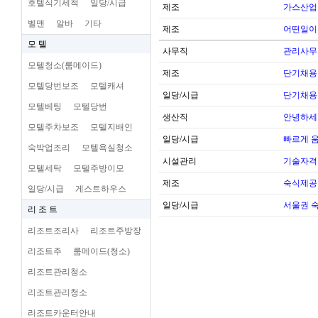
호텔식기세척
일당/시급
제조
가스산업
벨맨
알바
기타
제조
어떤일이
모 텔
사무직
관리사무
모텔청소(룸메이드)
제조
단기채용
모텔당번보조
모텔캐셔
일당/시급
단기채용
모텔베팅
모텔당번
생산직
안녕하세
모텔주차보조
모텔지배인
일당/시급
빠르게 
숙박업조리
모텔욕실청소
시설관리
기술자격
모텔세탁
모텔주방이모
제조
숙식제공
일당/시급
게스트하우스
일당/시급
서울권 
리 조 트
리조트조리사
리조트주방장
리조트주
룸메이드(청소)
리조트관리청소
리조트관리청소
리조트카운터안내