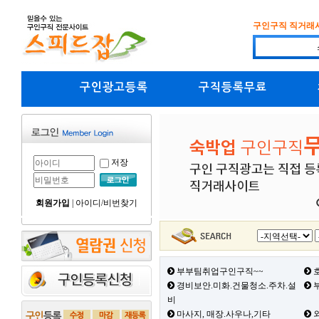
구인구직 직거래
구인광고등록
구직등록무료
저장
회원가입
|
아이디/비번찾기
부부팀취업구인구직~~
호
경비보안.미화.건물청소.주차.설
부
비
마사지, 매장.사우나,기타