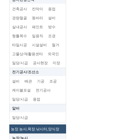
건축공사
칸막이
용접
경량철골
동바리
설비
실내공사
페인트
방수
형틀목수
일용직
조경
타일시공
시설설비
철거
고물상/재활용센타
외국인
일당/시급
공사현장
미장
전기공사/조선소
설비
배관
기공
조공
케이블포설
전기공사
일당/시급
용접
알바
일당/시급
농장.농사,목장.낚시터,양식장
농장/농사