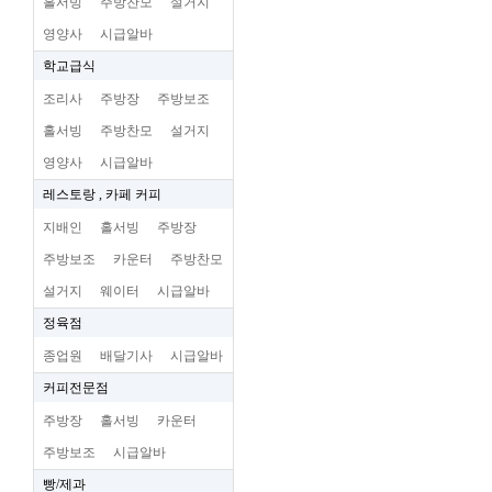
홀서빙
주방찬모
설거지
영양사
시급알바
학교급식
조리사
주방장
주방보조
홀서빙
주방찬모
설거지
영양사
시급알바
레스토랑 , 카페 커피
지배인
홀서빙
주방장
주방보조
카운터
주방찬모
설거지
웨이터
시급알바
정육점
종업원
배달기사
시급알바
커피전문점
주방장
홀서빙
카운터
주방보조
시급알바
빵/제과