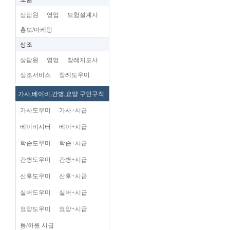
상담원
영업
보험설계사
홍보/마케팅
상조
상담원
영업
장례지도사
상조서비스
장례도우미
가사,베이비,간병,요양 구인구직
가사도우미
가사+시급
베이비시터
베이+시급
학습도우미
학습+시급
간병도우미
간병+시급
산후도우미
산후+시급
실버도우미
실버+시급
요양도우미
요양+시급
등/하원 시급