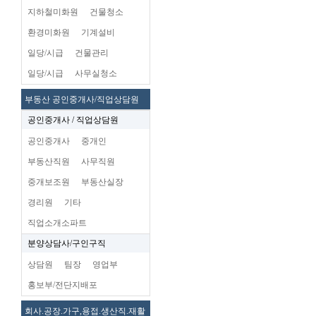
지하철미화원
건물청소
환경미화원
기계설비
일당/시급
건물관리
일당/시급
사무실청소
부동산 공인중개사/직업상담원
공인중개사 / 직업상담원
공인중개사
중개인
부동산직원
사무직원
중개보조원
부동산실장
경리원
기타
직업소개소파트
분양상담사/구인구직
상담원
팀장
영업부
홍보부/전단지배포
회사.공장.가구,용접.생산직.재활