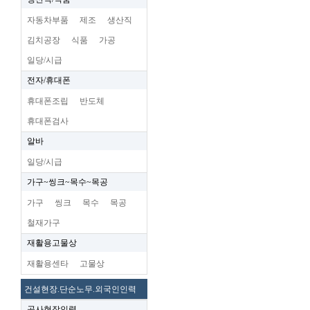
자동차부품
제조
생산직
김치공장
식품
가공
일당/시급
전자/휴대폰
휴대폰조립
반도체
휴대폰검사
알바
일당/시급
가구~씽크~목수~목공
가구
씽크
목수
목공
철재가구
재활용고물상
재활용센타
고물상
건설현장.단순노무.외국인인력
공사현장인력