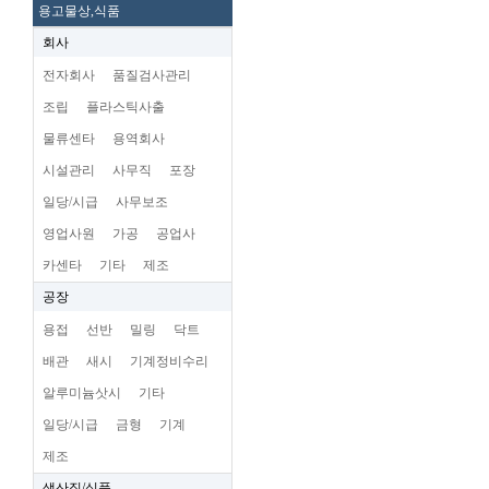
용고물상,식품
회사
전자회사
품질검사관리
조립
플라스틱사출
물류센타
용역회사
시설관리
사무직
포장
일당/시급
사무보조
영업사원
가공
공업사
카센타
기타
제조
공장
용접
선반
밀링
닥트
배관
새시
기계정비수리
알루미늄삿시
기타
일당/시급
금형
기계
제조
생산직/식품