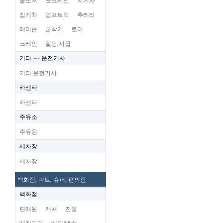
불도저
포크레인
지게차
집게차
덤프트럭
추레라
레미콘
굴삭기
로더
크레인
일당,시급
기타 ~~ 운전기사
기타,운전기사
카센타
카센타
주유소
주유원
세차장
세차장
백화점, 마트, 슈퍼, 편의점
백화점
편매원
캐셔
진열