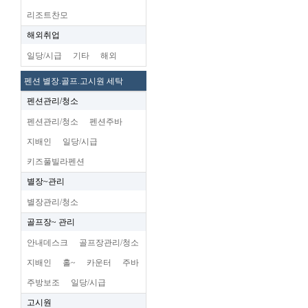
리조트찬모
해외취업
일당/시급
기타
해외
펜션 별장.골프.고시원 세탁
펜션관리/청소
펜션관리/청소
펜션주바
지배인
일당/시급
키즈풀빌라펜션
별장~관리
별장관리/청소
골프장~ 관리
안내데스크
골프장관리/청소
지배인
홀~
카운터
주바
주방보조
일당/시급
고시원