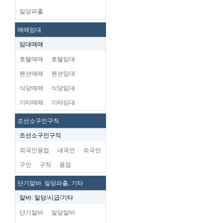
일당파출
매매임대
임대매매
호텔매매
호텔임대
펜션매매
펜션임대
식당매매
식당임대
기타매매
기타임대
조선소구인구직
조선소구인구직
외국인용접
내국인
외국인
구인
구직
용접
단기알바. 일당파출, 기타
알바: 일당/시급/기타
단기알바
일당알바