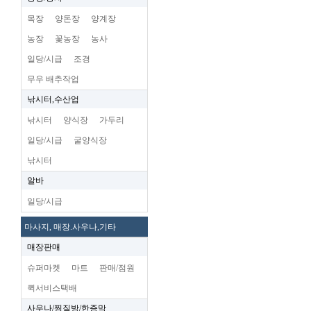
목장
양돈장
양계장
농장
꽃농장
농사
일당/시급
조경
무우 배추작업
낚시터,수산업
낚시터
양식장
가두리
일당/시급
굴양식장
낚시터
알바
일당/시급
마사지, 매장.사우나,기타
매장판매
슈퍼마켓
마트
판매/점원
퀵서비스택배
사우나/찜질방/한증막