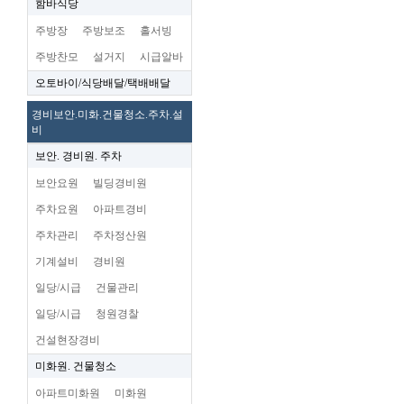
함바식당
주방장
주방보조
홀서빙
주방찬모
설거지
시급알바
오토바이/식당배달/택배배달
경비보안.미화.건물청소.주차.설
비
보안. 경비원. 주차
보안요원
빌딩경비원
주차요원
아파트경비
주차관리
주차정산원
기계설비
경비원
일당/시급
건물관리
일당/시급
청원경찰
건설현장경비
미화원. 건물청소
아파트미화원
미화원