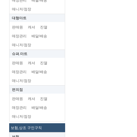
매장관리
배달/배송
매니저/점장
대형마트
판매원
캐셔
진열
매장관리
배달/배송
매니저/점장
슈펴.마트
판매원
캐셔
진열
매장관리
배달/배송
매니저/점장
편의점
판매원
캐셔
진열
매장관리
배달/배송
매니저/점장
보험,상조 구인구직
보험