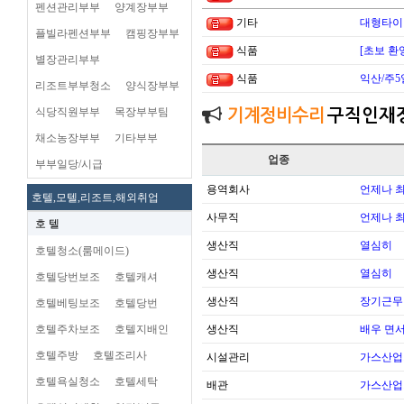
펜션관리부부
양계장부부
기타
대형타이
플빌라펜션부부
캠핑장부부
식품
[초보 환
별장관리부부
식품
익산/주5
리조트부부청소
양식장부부
식당직원부부
목장부부팀
기계정비수리
구직인재
채소농장부부
기타부부
업종
부부일당/시급
용역회사
언제나 
호텔,모텔,리조트,해외취업
사무직
언제나 
호 텔
생산직
열심히
호텔청소(룸메이드)
생산직
열심히
호텔당번보조
호텔캐셔
생산직
장기근무
호텔베팅보조
호텔당번
호텔주차보조
호텔지배인
생산직
배우 면
호텔주방
호텔조리사
시설관리
가스산업
호텔욕실청소
호텔세탁
배관
가스산업