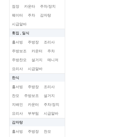
점장
카운타
주차/장치
웨이터
주차
감자탕
시급알바
횟집 , 일식
홀서빙
주방장
조리사
주방보조
카운터
주차
주방찬모
설거지
매니저
요리사
시급알바
한식
홀서빙
주방장
조리사
찬모
주방보조
설거지
지배인
카운터
주차/장치
요리사
부부팀
시급알바
감자탕
홀서빙
주방장
찬모