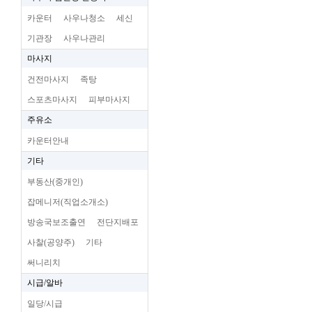
카운터
사우나청소
세신
기관장
사우나관리
마사지
건전마사지
족탕
스포츠마사지
피부마사지
주유소
카운터안내
기타
부동산(중개인)
잡메니저(직업소개소)
방송국보조출연
전단지배포
사찰(공양주)
기타
써니리치
시급/알바
일당/시급