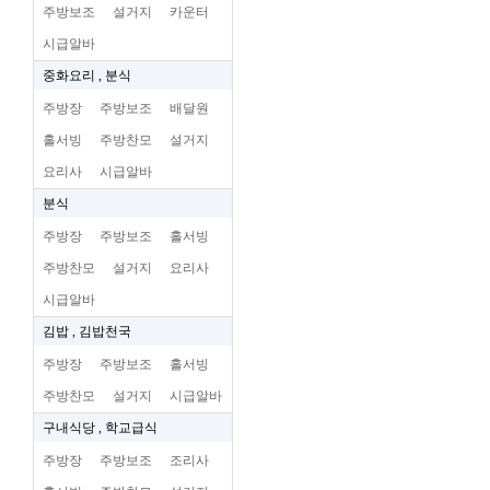
주방보조
설거지
카운터
시급알바
중화요리 , 분식
주방장
주방보조
배달원
홀서빙
주방찬모
설거지
요리사
시급알바
분식
주방장
주방보조
홀서빙
주방찬모
설거지
요리사
시급알바
김밥 , 김밥천국
주방장
주방보조
홀서빙
주방찬모
설거지
시급알바
구내식당 , 학교급식
주방장
주방보조
조리사