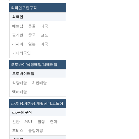
외국인구인구직
외국인
베트남
몽골
태국
필리핀
중국
교포
러시아
일본
미국
기타외국인
오토바이/식당배달/택배배달
오토바이배달
식당배달
치킨배달
택배배달
cnc체용,세차장,재활센터,고물상
cnc구인구직
MCT
선반
밀링
연마
프레스
금형가공