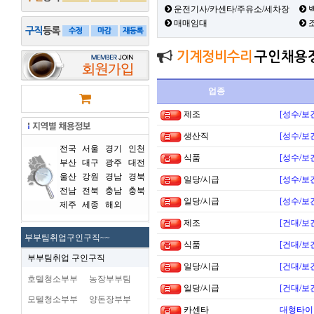
운전기사/카센타/주유소/세차장
백
매매임대
기계정비수리
구인채용
업종
제조
[성수/보
생산직
[성수/보
전국
서울
경기
인천
식품
[성수/보
부산
대구
광주
대전
울산
강원
경남
경북
일당/시급
[성수/보
전남
전북
충남
충북
일당/시급
[성수/보
제주
세종
해외
제조
[건대/보
부부팀취업구인구직~~
식품
[건대/보
부부팀취업 구인구직
일당/시급
[건대/보
호텔청소부부
농장부부팀
일당/시급
[건대/보
모텔청소부부
양돈장부부
카센타
대형타이