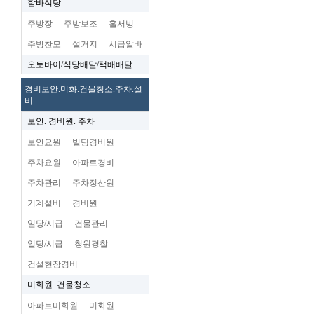
함바식당
주방장
주방보조
홀서빙
주방찬모
설거지
시급알바
오토바이/식당배달/택배배달
경비보안.미화.건물청소.주차.설
비
보안. 경비원. 주차
보안요원
빌딩경비원
주차요원
아파트경비
주차관리
주차정산원
기계설비
경비원
일당/시급
건물관리
일당/시급
청원경찰
건설현장경비
미화원. 건물청소
아파트미화원
미화원