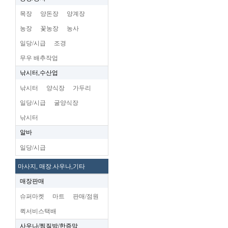
목장
양돈장
양계장
농장
꽃농장
농사
일당/시급
조경
무우 배추작업
낚시터,수산업
낚시터
양식장
가두리
일당/시급
굴양식장
낚시터
알바
일당/시급
마사지, 매장.사우나,기타
매장판매
슈퍼마켓
마트
판매/점원
퀵서비스택배
사우나/찜질방/한증막