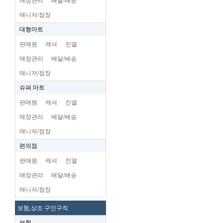
매장관리
배달/배송
매니저/점장
대형마트
판매원
캐셔
진열
매장관리
배달/배송
매니저/점장
슈펴.마트
판매원
캐셔
진열
매장관리
배달/배송
매니저/점장
편의점
판매원
캐셔
진열
매장관리
배달/배송
매니저/점장
보험,상조 구인구직
보험