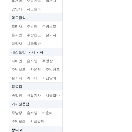
홀서빙
주방찬모
설거지
영양사
시급알바
학교급식
조리사
주방장
주방보조
홀서빙
주방찬모
설거지
영양사
시급알바
레스토랑 , 카페 커피
지배인
홀서빙
주방장
주방보조
카운터
주방찬모
설거지
웨이터
시급알바
정육점
종업원
배달기사
시급알바
커피전문점
주방장
홀서빙
카운터
주방보조
시급알바
빵/제과