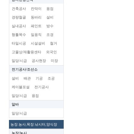
건축공사
칸막이
용접
경량철골
동바리
설비
실내공사
페인트
방수
형틀목수
일용직
조경
타일시공
시설설비
철거
고물상/재활용센타
외국인
일당/시급
공사현장
미장
전기공사/조선소
설비
배관
기공
조공
케이블포설
전기공사
일당/시급
용접
알바
일당/시급
농장.농사,목장.낚시터,양식장
농장/농사