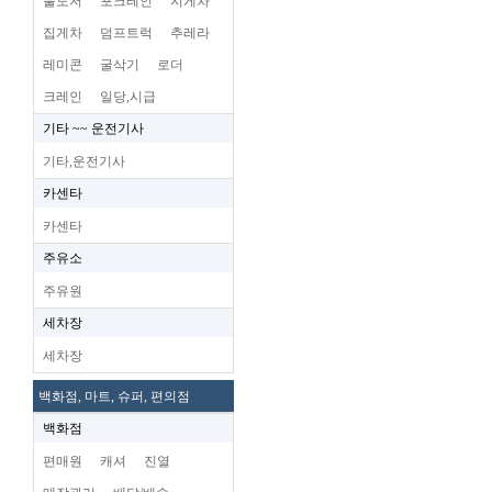
불도저
포크레인
지게차
집게차
덤프트럭
추레라
레미콘
굴삭기
로더
크레인
일당,시급
기타 ~~ 운전기사
기타,운전기사
카센타
카센타
주유소
주유원
세차장
세차장
백화점, 마트, 슈퍼, 편의점
백화점
편매원
캐셔
진열