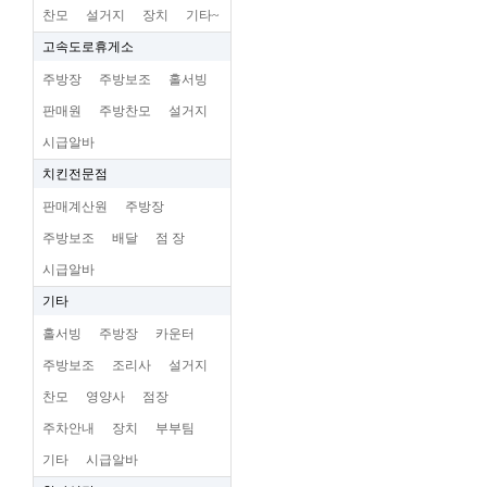
찬모
설거지
장치
기타~
고속도로휴게소
주방장
주방보조
홀서빙
판매원
주방찬모
설거지
시급알바
치킨전문점
판매계산원
주방장
주방보조
배달
점 장
시급알바
기타
홀서빙
주방장
카운터
주방보조
조리사
설거지
찬모
영양사
점장
주차안내
장치
부부팀
기타
시급알바