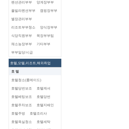
펜션관리부부
양계장부부
플빌라펜션부부
캠핑장부부
별장관리부부
리조트부부청소
양식장부부
식당직원부부
목장부부팀
채소농장부부
기타부부
부부일당/시급
호텔,모텔,리조트,해외취업
호 텔
호텔청소(룸메이드)
호텔당번보조
호텔캐셔
호텔베팅보조
호텔당번
호텔주차보조
호텔지배인
호텔주방
호텔조리사
호텔욕실청소
호텔세탁