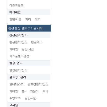
리조트찬모
해외취업
일당/시급
기타
해외
펜션 별장.골프.고시원 세탁
펜션관리/청소
펜션관리/청소
펜션주바
지배인
일당/시급
키즈풀빌라펜션
별장~관리
별장관리/청소
골프장~ 관리
안내데스크
골프장관리/청소
지배인
홀~
카운터
주바
주방보조
일당/시급
고시원