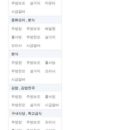
주방보조
설거지
카운터
시급알바
중화요리 , 분식
주방장
주방보조
배달원
홀서빙
주방찬모
설거지
요리사
시급알바
분식
주방장
주방보조
홀서빙
주방찬모
설거지
요리사
시급알바
김밥 , 김밥천국
주방장
주방보조
홀서빙
주방찬모
설거지
시급알바
구내식당 , 학교급식
주방장
주방보조
조리사