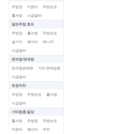
주방장
카운터
주방보조
홀서빙
시급알바
일반주점.호프
주방장
홀서빙
주방보조
설거지
웨이터
매니저
시급알바
편의점/면세점
편의점판매원
기타 판매점원
시급알바
포장마차
주방장
주방보조
홀서빙
시급알바
기타업종,일당
홀서빙
주방장
주방보조
카운타
웨이터
주차