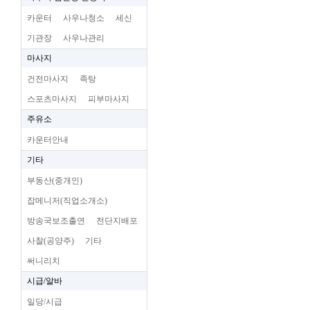
카운터
사우나청소
세신
기관장
사우나관리
마사지
건전마사지
족탕
스포츠마사지
피부마사지
주유소
카운터안내
기타
부동산(중개인)
잡메니저(직업소개소)
방송국보조출연
전단지배포
사찰(공양주)
기타
써니리치
시급/알바
일당/시급