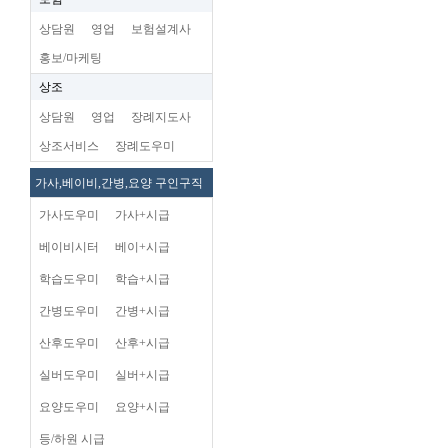
상담원
영업
보험설계사
홍보/마케팅
상조
상담원
영업
장례지도사
상조서비스
장례도우미
가사,베이비,간병,요양 구인구직
가사도우미
가사+시급
베이비시터
베이+시급
학습도우미
학습+시급
간병도우미
간병+시급
산후도우미
산후+시급
실버도우미
실버+시급
요양도우미
요양+시급
등/하원 시급