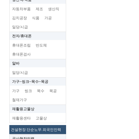
자동차부품
제조
생산직
김치공장
식품
가공
일당/시급
전자/휴대폰
휴대폰조립
반도체
휴대폰검사
알바
일당/시급
가구~씽크~목수~목공
가구
씽크
목수
목공
철재가구
재활용고물상
재활용센타
고물상
건설현장.단순노무.외국인인력
공사현장인력