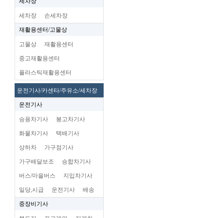
세차장
세차장
손세차장
재활용센터/고물상
고물상
재활용센터
중고재활용센터
플라스틱재활용센터
운전기사/카센타/주유소/세차장
운전기사
승용차기사
봉고차기사
화물차기사
택배기사
상하차
가구점기사
가구배달보조
승합차기사
버스/마을버스
지입차기사
일당,시급
운전기사
배송
중장비기사