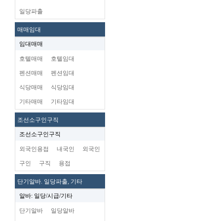
일당파출
매매임대
임대매매
호텔매매
호텔임대
펜션매매
펜션임대
식당매매
식당임대
기타매매
기타임대
조선소구인구직
조선소구인구직
외국인용접
내국인
외국인
구인
구직
용접
단기알바. 일당파출, 기타
알바: 일당/시급/기타
단기알바
일당알바