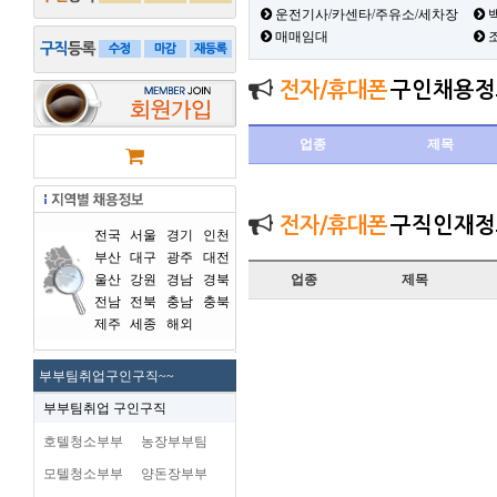
운전기사/카센타/주유소/세차장
백
매매임대
전자/휴대폰
구인채용정
업종
제목
전자/휴대폰
구직인재정
전국
서울
경기
인천
부산
대구
광주
대전
울산
강원
경남
경북
업종
제목
전남
전북
충남
충북
제주
세종
해외
부부팀취업구인구직~~
부부팀취업 구인구직
호텔청소부부
농장부부팀
모텔청소부부
양돈장부부