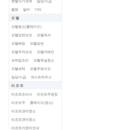
호텔식기세척
일당/시급
벨맨
알바
기타
모 텔
모텔청소(룸메이드)
모텔당번보조
모텔캐셔
모텔베팅
모텔당번
모텔주차보조
모텔지배인
숙박업조리
모텔욕실청소
모텔세탁
모텔주방이모
일당/시급
게스트하우스
리 조 트
리조트조리사
리조트주방장
리조트주
룸메이드(청소)
리조트관리청소
리조트관리청소
리조트카운터안내