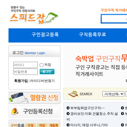
구인구직 직거래
구인광고등록
구직등록무료
저장
회원가입
|
아이디/비번찾기
부부팀취업구인구직~~
호
경비보안.미화.건물청소.주차.설
부
비
마사지, 매장.사우나,기타