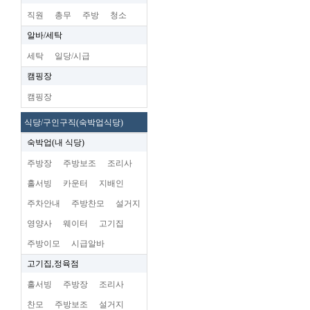
직원
총무
주방
청소
알바/세탁
세탁
일당/시급
캠핑장
캠핑장
식당/구인구직(숙박업식당)
숙박업(내 식당)
주방장
주방보조
조리사
홀서빙
카운터
지배인
주차안내
주방찬모
설거지
영양사
웨이터
고기집
주방이모
시급알바
고기집,정육점
홀서빙
주방장
조리사
찬모
주방보조
설거지