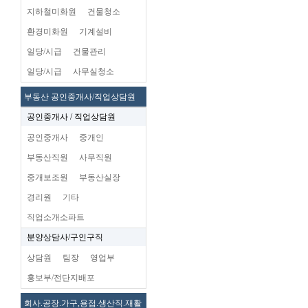
지하철미화원
건물청소
환경미화원
기계설비
일당/시급
건물관리
일당/시급
사무실청소
부동산 공인중개사/직업상담원
공인중개사 / 직업상담원
공인중개사
중개인
부동산직원
사무직원
중개보조원
부동산실장
경리원
기타
직업소개소파트
분양상담사/구인구직
상담원
팀장
영업부
홍보부/전단지배포
회사.공장.가구,용접.생산직.재활