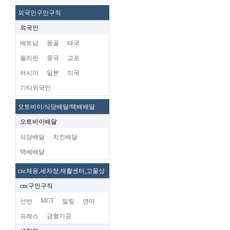
외국인구인구직
외국인
베트남
몽골
태국
필리핀
중국
교포
러시아
일본
미국
기타외국인
오토바이/식당배달/택배배달
오토바이배달
식당배달
치킨배달
택배배달
cnc체용,세차장,재활센터,고물상
cnc구인구직
MCT
선반
밀링
연마
프레스
금형가공