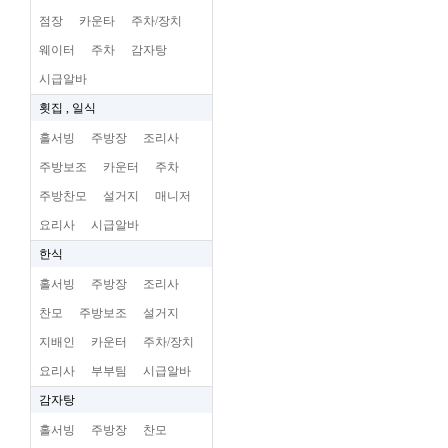
점장
카운타
주차/장치
웨이터
주차
감자탕
시급알바
횟집 , 일식
홀서빙
주방장
조리사
주방보조
카운터
주차
주방찬모
설거지
매니저
요리사
시급알바
한식
홀서빙
주방장
조리사
찬모
주방보조
설거지
지배인
카운터
주차/장치
요리사
부부팀
시급알바
감자탕
홀서빙
주방장
찬모