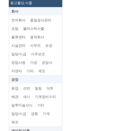
용고물상,식품
회사
전자회사
품질검사관리
조립
플라스틱사출
물류센타
용역회사
시설관리
사무직
포장
일당/시급
사무보조
영업사원
가공
공업사
카센타
기타
제조
공장
용접
선반
밀링
닥트
배관
새시
기계정비수리
알루미늄삿시
기타
일당/시급
금형
기계
제조
생산직/식품