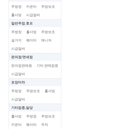
주방장
카운터
주방보조
홀서빙
시급알바
일반주점.호프
주방장
홀서빙
주방보조
설거지
웨이터
매니저
시급알바
편의점/면세점
편의점판매원
기타 판매점원
시급알바
포장마차
주방장
주방보조
홀서빙
시급알바
기타업종,일당
홀서빙
주방장
주방보조
카운타
웨이터
주차