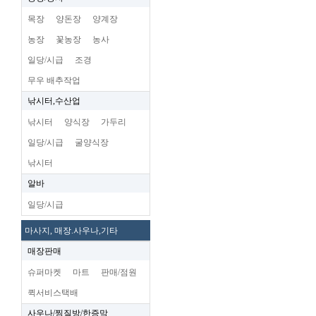
목장
양돈장
양계장
농장
꽃농장
농사
일당/시급
조경
무우 배추작업
낚시터,수산업
낚시터
양식장
가두리
일당/시급
굴양식장
낚시터
알바
일당/시급
마사지, 매장.사우나,기타
매장판매
슈퍼마켓
마트
판매/점원
퀵서비스택배
사우나/찜질방/한증막