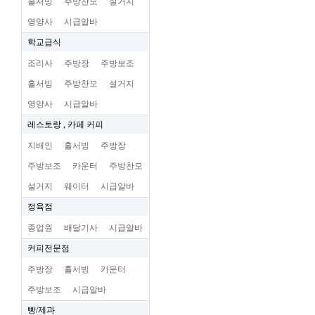
홀서빙
주방찬모
설거지
영양사
시급알바
학교급식
조리사
주방장
주방보조
홀서빙
주방찬모
설거지
영양사
시급알바
레스토랑 , 카페 커피
지배인
홀서빙
주방장
주방보조
카운터
주방찬모
설거지
웨이터
시급알바
정육점
종업원
배달기사
시급알바
커피전문점
주방장
홀서빙
카운터
주방보조
시급알바
빵/제과