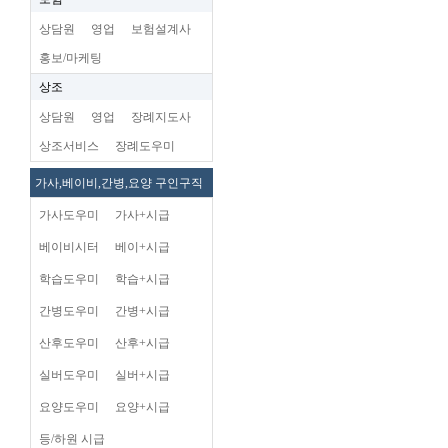
상담원
영업
보험설계사
홍보/마케팅
상조
상담원
영업
장례지도사
상조서비스
장례도우미
가사,베이비,간병,요양 구인구직
가사도우미
가사+시급
베이비시터
베이+시급
학습도우미
학습+시급
간병도우미
간병+시급
산후도우미
산후+시급
실버도우미
실버+시급
요양도우미
요양+시급
등/하원 시급