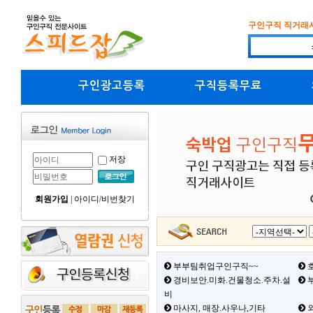
구인구직 직거래
구인광고등록
구직등록무료
저장
회원가입
|
아이디/비번찾기
부부팀취업구인구직~~
호
경비보안.미화.건물청소.주차.설
부
비
마사지, 매장.사우나,기타