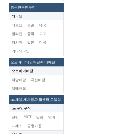
외국인구인구직
외국인
베트남
몽골
태국
필리핀
중국
교포
러시아
일본
미국
기타외국인
오토바이/식당배달/택배배달
오토바이배달
식당배달
치킨배달
택배배달
cnc체용,세차장,재활센터,고물상
cnc구인구직
MCT
선반
밀링
연마
프레스
금형가공