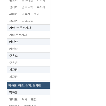
불도저
포크레인
지게차
집게차
덤프트럭
추레라
레미콘
굴삭기
로더
크레인
일당,시급
기타 ~~ 운전기사
기타,운전기사
카센타
카센타
주유소
주유원
세차장
세차장
백화점, 마트, 슈퍼, 편의점
백화점
편매원
캐셔
진열