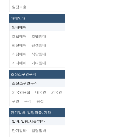
일당파출
매매임대
임대매매
호텔매매
호텔임대
펜션매매
펜션임대
식당매매
식당임대
기타매매
기타임대
조선소구인구직
조선소구인구직
외국인용접
내국인
외국인
구인
구직
용접
단기알바. 일당파출, 기타
알바: 일당/시급/기타
단기알바
일당알바