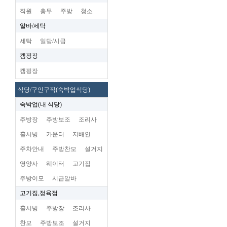
직원
총무
주방
청소
알바/세탁
세탁
일당/시급
캠핑장
캠핑장
식당/구인구직(숙박업식당)
숙박업(내 식당)
주방장
주방보조
조리사
홀서빙
카운터
지배인
주차안내
주방찬모
설거지
영양사
웨이터
고기집
주방이모
시급알바
고기집,정육점
홀서빙
주방장
조리사
찬모
주방보조
설거지