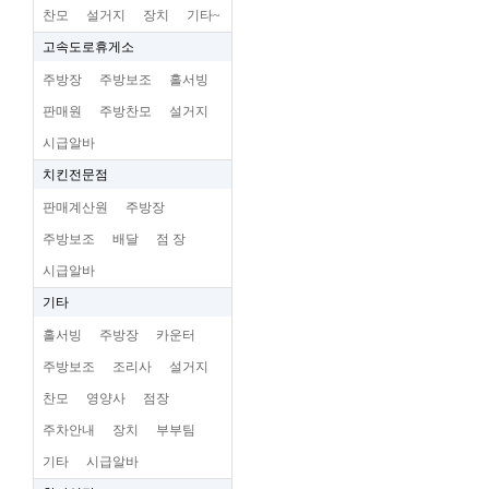
찬모
설거지
장치
기타~
고속도로휴게소
주방장
주방보조
홀서빙
판매원
주방찬모
설거지
시급알바
치킨전문점
판매계산원
주방장
주방보조
배달
점 장
시급알바
기타
홀서빙
주방장
카운터
주방보조
조리사
설거지
찬모
영양사
점장
주차안내
장치
부부팀
기타
시급알바