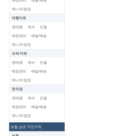
매장관리
배달/배송
매니저/점장
대형마트
판매원
캐셔
진열
매장관리
배달/배송
매니저/점장
슈펴.마트
판매원
캐셔
진열
매장관리
배달/배송
매니저/점장
편의점
판매원
캐셔
진열
매장관리
배달/배송
매니저/점장
보험,상조 구인구직
보험