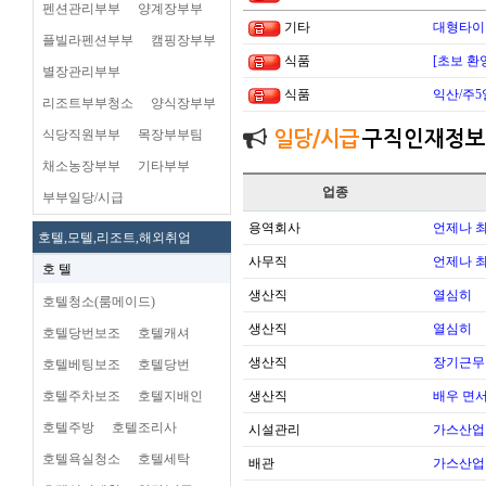
펜션관리부부
양계장부부
기타
대형타이
플빌라펜션부부
캠핑장부부
식품
[초보 환
별장관리부부
식품
익산/주5
리조트부부청소
양식장부부
식당직원부부
목장부부팀
일당/시급
구직인재정보
채소농장부부
기타부부
업종
부부일당/시급
용역회사
언제나 
호텔,모텔,리조트,해외취업
사무직
언제나 
호 텔
생산직
열심히
호텔청소(룸메이드)
생산직
열심히
호텔당번보조
호텔캐셔
생산직
장기근무
호텔베팅보조
호텔당번
호텔주차보조
호텔지배인
생산직
배우 면
호텔주방
호텔조리사
시설관리
가스산업
호텔욕실청소
호텔세탁
배관
가스산업