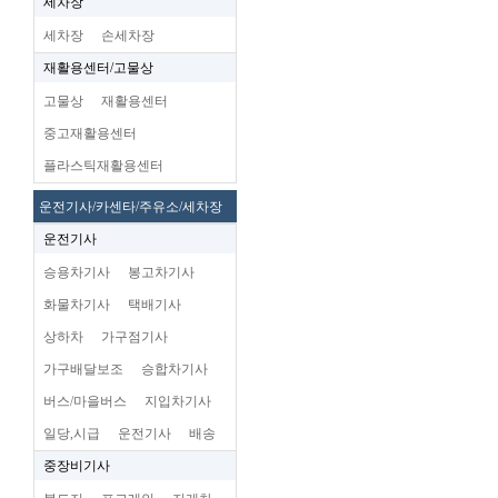
세차장
세차장
손세차장
재활용센터/고물상
고물상
재활용센터
중고재활용센터
플라스틱재활용센터
운전기사/카센타/주유소/세차장
운전기사
승용차기사
봉고차기사
화물차기사
택배기사
상하차
가구점기사
가구배달보조
승합차기사
버스/마을버스
지입차기사
일당,시급
운전기사
배송
중장비기사