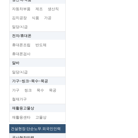
자동차부품
제조
생산직
김치공장
식품
가공
일당/시급
전자/휴대폰
휴대폰조립
반도체
휴대폰검사
알바
일당/시급
가구~씽크~목수~목공
가구
씽크
목수
목공
철재가구
재활용고물상
재활용센타
고물상
건설현장.단순노무.외국인인력
공사현장인력