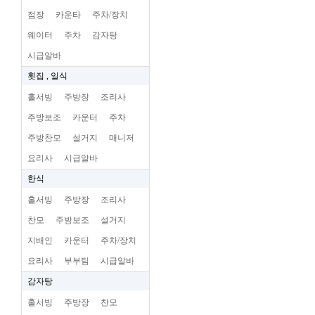
점장
카운타
주차/장치
웨이터
주차
감자탕
시급알바
횟집 , 일식
홀서빙
주방장
조리사
주방보조
카운터
주차
주방찬모
설거지
매니저
요리사
시급알바
한식
홀서빙
주방장
조리사
찬모
주방보조
설거지
지배인
카운터
주차/장치
요리사
부부팀
시급알바
감자탕
홀서빙
주방장
찬모