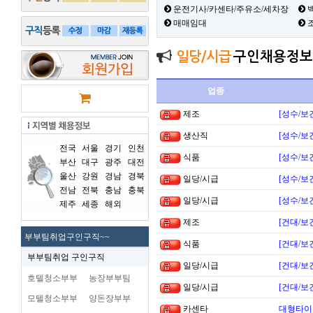
운전기사/카센타/주유소/세차장
백
매매임대
일당/시급
구인채용정보
업종
제조
[성수/보
생산직
[성수/보
전국
서울
경기
인천
식품
[성수/보
부산
대구
광주
대전
울산
강원
경남
경북
일당/시급
[성수/보
전남
전북
충남
충북
일당/시급
[성수/보
제주
세종
해외
제조
[건대/보
부부팀취업구인구직~~
식품
[건대/보
부부팀취업 구인구직
일당/시급
[건대/보
호텔청소부부
농장부부팀
일당/시급
[건대/보
모텔청소부부
양돈장부부
카센타
대형타이