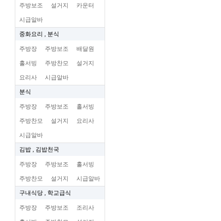
주방보조
설거지
카운터
시급알바
중화요리 , 분식
주방장
주방보조
배달원
홀서빙
주방찬모
설거지
요리사
시급알바
분식
주방장
주방보조
홀서빙
주방찬모
설거지
요리사
시급알바
김밥 , 김밥천국
주방장
주방보조
홀서빙
주방찬모
설거지
시급알바
구내식당 , 학교급식
주방장
주방보조
조리사