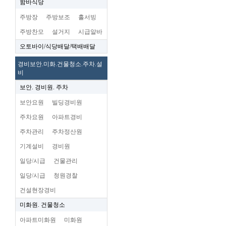
함바식당
주방장
주방보조
홀서빙
주방찬모
설거지
시급알바
오토바이/식당배달/택배배달
경비보안.미화.건물청소.주차.설
비
보안. 경비원. 주차
보안요원
빌딩경비원
주차요원
아파트경비
주차관리
주차정산원
기계설비
경비원
일당/시급
건물관리
일당/시급
청원경찰
건설현장경비
미화원. 건물청소
아파트미화원
미화원