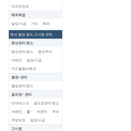
리조트찬모
해외취업
일당/시급
기타
해외
펜션 별장.골프.고시원 세탁
펜션관리/청소
펜션관리/청소
펜션주바
지배인
일당/시급
키즈풀빌라펜션
별장~관리
별장관리/청소
골프장~ 관리
안내데스크
골프장관리/청소
지배인
홀~
카운터
주바
주방보조
일당/시급
고시원