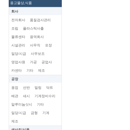
용고물상,식품
회사
전자회사
품질검사관리
조립
플라스틱사출
물류센타
용역회사
시설관리
사무직
포장
일당/시급
사무보조
영업사원
가공
공업사
카센타
기타
제조
공장
용접
선반
밀링
닥트
배관
새시
기계정비수리
알루미늄삿시
기타
일당/시급
금형
기계
제조
생산직/식품