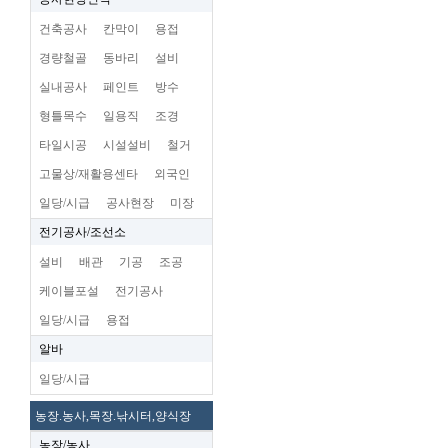
건축공사
칸막이
용접
경량철골
동바리
설비
실내공사
페인트
방수
형틀목수
일용직
조경
타일시공
시설설비
철거
고물상/재활용센타
외국인
일당/시급
공사현장
미장
전기공사/조선소
설비
배관
기공
조공
케이블포설
전기공사
일당/시급
용접
알바
일당/시급
농장.농사,목장.낚시터,양식장
농장/농사