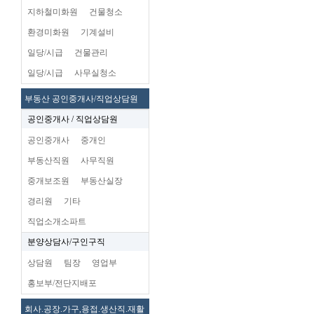
지하철미화원
건물청소
환경미화원
기계설비
일당/시급
건물관리
일당/시급
사무실청소
부동산 공인중개사/직업상담원
공인중개사 / 직업상담원
공인중개사
중개인
부동산직원
사무직원
중개보조원
부동산실장
경리원
기타
직업소개소파트
분양상담사/구인구직
상담원
팀장
영업부
홍보부/전단지배포
회사.공장.가구,용접.생산직.재활