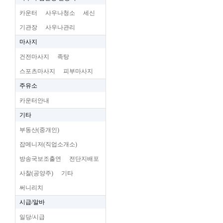
카운터
사우나청소
세신
기관장
사우나관리
마사지
건전마사지
족탕
스포츠마사지
피부마사지
주유소
카운터안내
기타
부동산(중개인)
잡메니저(직업소개소)
방송국보조출연
전단지배포
사찰(공양주)
기타
써니리치
시급/알바
일당/시급