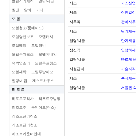
호텔식기세척
일당/시급
제조
가스산업
벨맨
알바
기타
제조
어떤일이
모 텔
사무직
관리사무
모텔청소(룸메이드)
제조
단기채용
모텔당번보조
모텔캐셔
일당/시급
단기채용
모텔베팅
모텔당번
생산직
안녕하세
모텔주차보조
모텔지배인
일당/시급
빠르게 
숙박업조리
모텔욕실청소
시설관리
기술자격
모텔세탁
모텔주방이모
제조
숙식제공
일당/시급
게스트하우스
일당/시급
서울권 
리 조 트
리조트조리사
리조트주방장
리조트주
룸메이드(청소)
리조트관리청소
리조트관리청소
리조트카운터안내