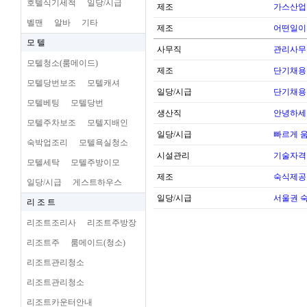
호텔식기세척
일당/시급
제조
가스산업
벨맨
알바
기타
제조
어떤일이
모 텔
사무직
관리사무
모텔청소(룸메이드)
제조
단기채용
모텔당번보조
모텔캐셔
일당/시급
단기채용
모텔베팅
모텔당번
생산직
안녕하세
모텔주차보조
모텔지배인
일당/시급
빠르게 
숙박업조리
모텔욕실청소
시설관리
기술자격
모텔세탁
모텔주방이모
제조
숙식제공
일당/시급
게스트하우스
일당/시급
서울권 
리 조 트
리조트조리사
리조트주방장
리조트주
룸메이드(청소)
리조트관리청소
리조트관리청소
리조트카운터안내