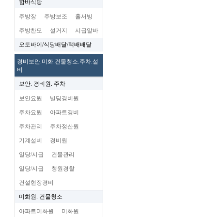
함바식당
주방장
주방보조
홀서빙
주방찬모
설거지
시급알바
오토바이/식당배달/택배배달
경비보안.미화.건물청소.주차.설
비
보안. 경비원. 주차
보안요원
빌딩경비원
주차요원
아파트경비
주차관리
주차정산원
기계설비
경비원
일당/시급
건물관리
일당/시급
청원경찰
건설현장경비
미화원. 건물청소
아파트미화원
미화원