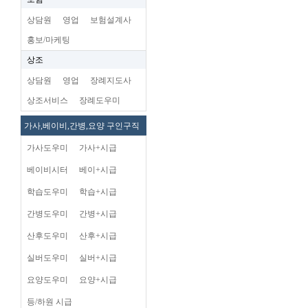
상담원
영업
보험설계사
홍보/마케팅
상조
상담원
영업
장례지도사
상조서비스
장례도우미
가사,베이비,간병,요양 구인구직
가사도우미
가사+시급
베이비시터
베이+시급
학습도우미
학습+시급
간병도우미
간병+시급
산후도우미
산후+시급
실버도우미
실버+시급
요양도우미
요양+시급
등/하원 시급