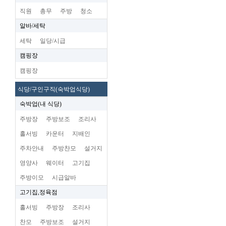
직원
총무
주방
청소
알바/세탁
세탁
일당/시급
캠핑장
캠핑장
식당/구인구직(숙박업식당)
숙박업(내 식당)
주방장
주방보조
조리사
홀서빙
카운터
지배인
주차안내
주방찬모
설거지
영양사
웨이터
고기집
주방이모
시급알바
고기집,정육점
홀서빙
주방장
조리사
찬모
주방보조
설거지