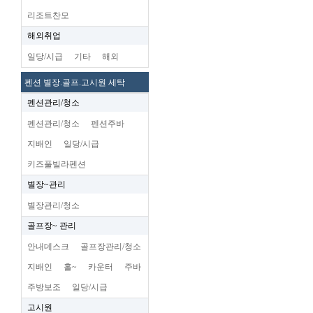
리조트찬모
해외취업
일당/시급
기타
해외
펜션 별장.골프.고시원 세탁
펜션관리/청소
펜션관리/청소
펜션주바
지배인
일당/시급
키즈풀빌라펜션
별장~관리
별장관리/청소
골프장~ 관리
안내데스크
골프장관리/청소
지배인
홀~
카운터
주바
주방보조
일당/시급
고시원