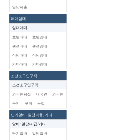
일당파출
매매임대
임대매매
호텔매매
호텔임대
펜션매매
펜션임대
식당매매
식당임대
기타매매
기타임대
조선소구인구직
조선소구인구직
외국인용접
내국인
외국인
구인
구직
용접
단기알바. 일당파출, 기타
알바: 일당/시급/기타
단기알바
일당알바