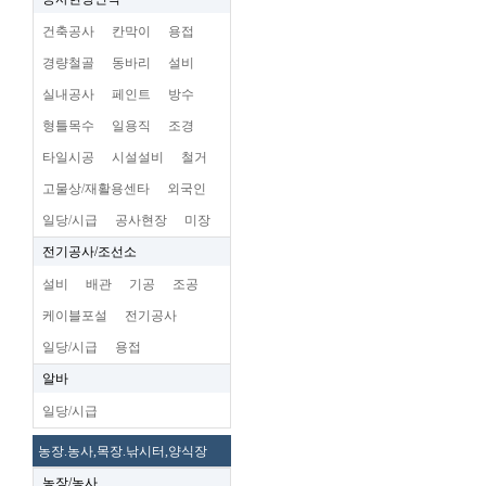
건축공사
칸막이
용접
경량철골
동바리
설비
실내공사
페인트
방수
형틀목수
일용직
조경
타일시공
시설설비
철거
고물상/재활용센타
외국인
일당/시급
공사현장
미장
전기공사/조선소
설비
배관
기공
조공
케이블포설
전기공사
일당/시급
용접
알바
일당/시급
농장.농사,목장.낚시터,양식장
농장/농사