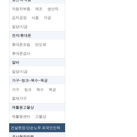
자동차부품
제조
생산직
김치공장
식품
가공
일당/시급
전자/휴대폰
휴대폰조립
반도체
휴대폰검사
알바
일당/시급
가구~씽크~목수~목공
가구
씽크
목수
목공
철재가구
재활용고물상
재활용센타
고물상
건설현장.단순노무.외국인인력
공사현장인력