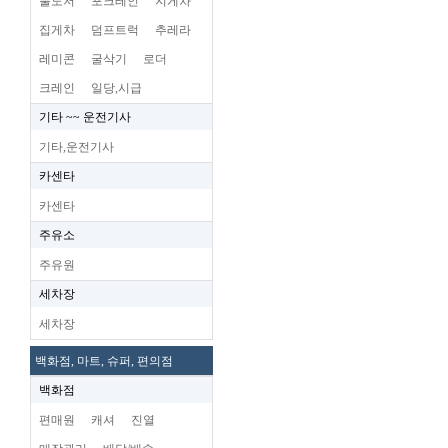
불도저
포크레인
지게차
집게차
덤프트럭
추레라
레미콘
굴삭기
로더
크레인
일당,시급
기타 ~~ 운전기사
기타,운전기사
카센타
카센타
주유소
주유원
세차장
세차장
백화점, 마트, 슈퍼, 편의점
백화점
편매원
캐셔
진열