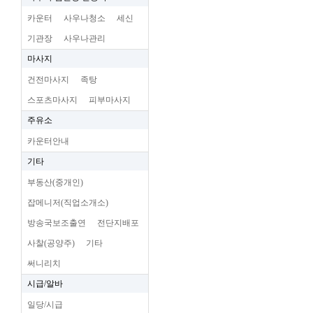
카운터
사우나청소
세신
기관장
사우나관리
마사지
건전마사지
족탕
스포츠마사지
피부마사지
주유소
카운터안내
기타
부동산(중개인)
잡메니저(직업소개소)
방송국보조출연
전단지배포
사찰(공양주)
기타
써니리치
시급/알바
일당/시급