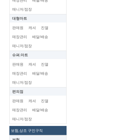
매장관리
배달/배송
매니저/점장
대형마트
판매원
캐셔
진열
매장관리
배달/배송
매니저/점장
슈펴.마트
판매원
캐셔
진열
매장관리
배달/배송
매니저/점장
편의점
판매원
캐셔
진열
매장관리
배달/배송
매니저/점장
보험,상조 구인구직
보험