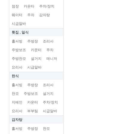
점장
카운타
주차/장치
웨이터
주차
감자탕
시급알바
횟집 , 일식
홀서빙
주방장
조리사
주방보조
카운터
주차
주방찬모
설거지
매니저
요리사
시급알바
한식
홀서빙
주방장
조리사
찬모
주방보조
설거지
지배인
카운터
주차/장치
요리사
부부팀
시급알바
감자탕
홀서빙
주방장
찬모