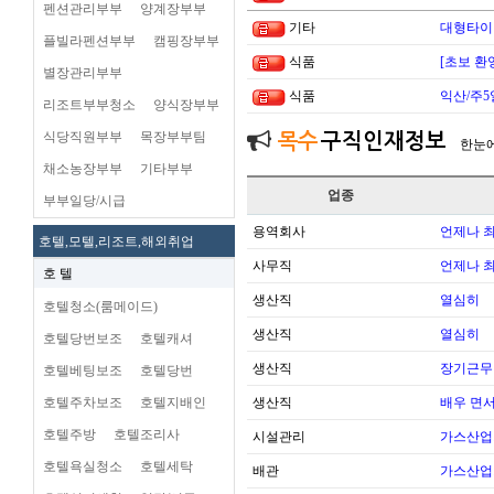
펜션관리부부
양계장부부
기타
대형타이
플빌라펜션부부
캠핑장부부
식품
[초보 환
별장관리부부
식품
익산/주5
리조트부부청소
양식장부부
식당직원부부
목장부부팀
목수
구직인재정보
한눈
채소농장부부
기타부부
업종
부부일당/시급
용역회사
언제나 
호텔,모텔,리조트,해외취업
사무직
언제나 
호 텔
생산직
열심히
호텔청소(룸메이드)
생산직
열심히
호텔당번보조
호텔캐셔
생산직
장기근무
호텔베팅보조
호텔당번
호텔주차보조
호텔지배인
생산직
배우 면
호텔주방
호텔조리사
시설관리
가스산업
호텔욕실청소
호텔세탁
배관
가스산업