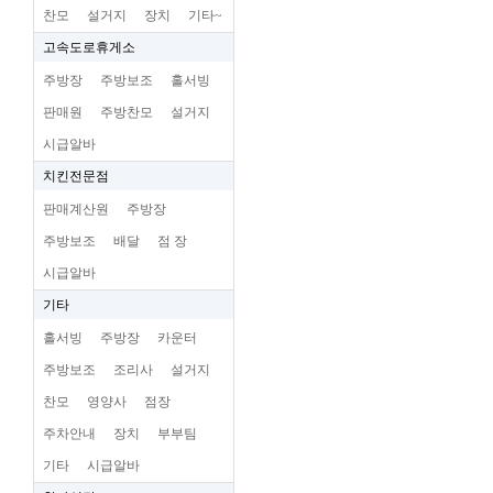
찬모
설거지
장치
기타~
고속도로휴게소
주방장
주방보조
홀서빙
판매원
주방찬모
설거지
시급알바
치킨전문점
판매계산원
주방장
주방보조
배달
점 장
시급알바
기타
홀서빙
주방장
카운터
주방보조
조리사
설거지
찬모
영양사
점장
주차안내
장치
부부팀
기타
시급알바