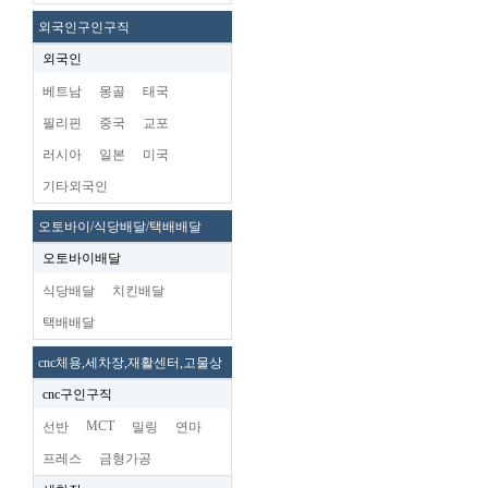
외국인구인구직
외국인
베트남
몽골
태국
필리핀
중국
교포
러시아
일본
미국
기타외국인
오토바이/식당배달/택배배달
오토바이배달
식당배달
치킨배달
택배배달
cnc체용,세차장,재활센터,고물상
cnc구인구직
MCT
선반
밀링
연마
프레스
금형가공