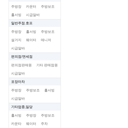
주방장
카운터
주방보조
홀서빙
시급알바
일반주점.호프
주방장
홀서빙
주방보조
설거지
웨이터
매니저
시급알바
편의점/면세점
편의점판매원
기타 판매점원
시급알바
포장마차
주방장
주방보조
홀서빙
시급알바
기타업종,일당
홀서빙
주방장
주방보조
카운타
웨이터
주차