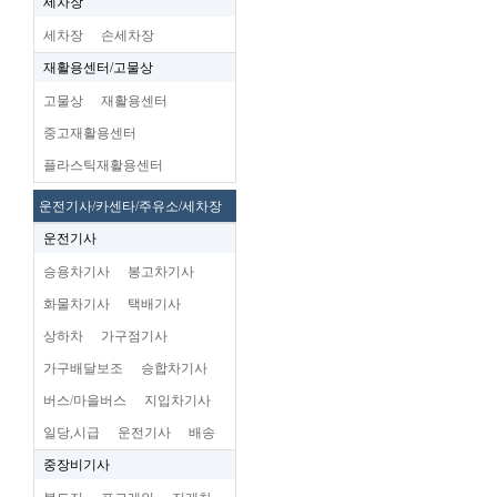
세차장
세차장
손세차장
재활용센터/고물상
고물상
재활용센터
중고재활용센터
플라스틱재활용센터
운전기사/카센타/주유소/세차장
운전기사
승용차기사
봉고차기사
화물차기사
택배기사
상하차
가구점기사
가구배달보조
승합차기사
버스/마을버스
지입차기사
일당,시급
운전기사
배송
중장비기사