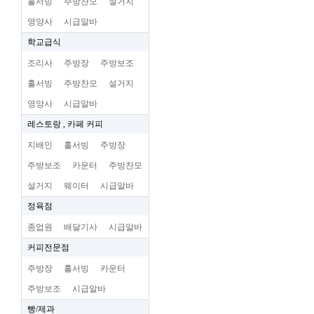
홀서빙
주방찬모
설거지
영양사
시급알바
학교급식
조리사
주방장
주방보조
홀서빙
주방찬모
설거지
영양사
시급알바
레스토랑 , 카페 커피
지배인
홀서빙
주방장
주방보조
카운터
주방찬모
설거지
웨이터
시급알바
정육점
종업원
배달기사
시급알바
커피전문점
주방장
홀서빙
카운터
주방보조
시급알바
빵/제과