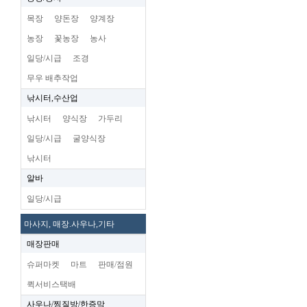
목장
양돈장
양계장
농장
꽃농장
농사
일당/시급
조경
무우 배추작업
낚시터,수산업
낚시터
양식장
가두리
일당/시급
굴양식장
낚시터
알바
일당/시급
마사지, 매장.사우나,기타
매장판매
슈퍼마켓
마트
판매/점원
퀵서비스택배
사우나/찜질방/한증막