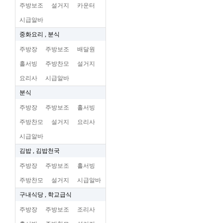
주방보조
설거지
카운터
시급알바
중화요리 , 분식
주방장
주방보조
배달원
홀서빙
주방찬모
설거지
요리사
시급알바
분식
주방장
주방보조
홀서빙
주방찬모
설거지
요리사
시급알바
김밥 , 김밥천국
주방장
주방보조
홀서빙
주방찬모
설거지
시급알바
구내식당 , 학교급식
주방장
주방보조
조리사