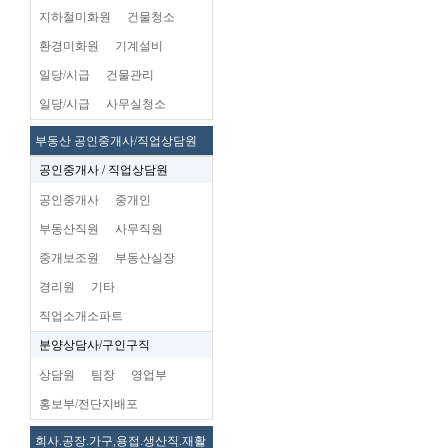
지하철미화원
건물청소
환경미화원
기계설비
일당/시급
건물관리
일당/시급
사무실청소
부동산 공인중개사/직업상담원
공인중개사 / 직업상담원
공인중개사
중개인
부동산직원
사무직원
중개보조원
부동산실장
경리원
기타
직업소개소파트
분양상담사/구인구직
상담원
팀장
영업부
홍보부/전단지배포
회사.공장.가구,용접.생산직.재활