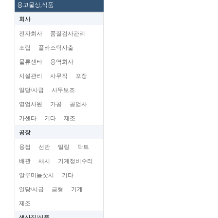
용고물상,식품
회사
전자회사
품질검사관리
조립
플라스틱사출
물류센타
용역회사
시설관리
사무직
포장
일당/시급
사무보조
영업사원
가공
공업사
카센타
기타
제조
공장
용접
선반
밀링
닥트
배관
새시
기계정비수리
알루미늄삿시
기타
일당/시급
금형
기계
제조
생산직/식품