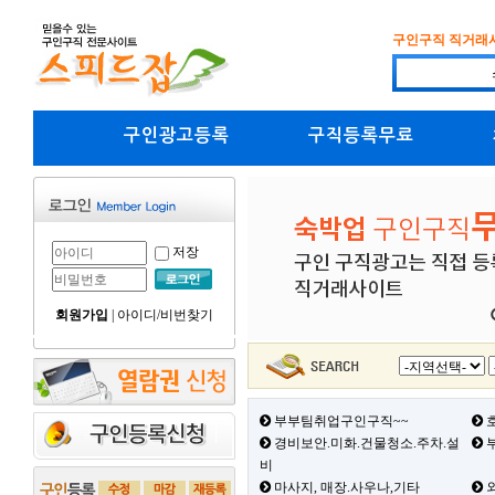
구인구직 직거래
구인광고등록
구직등록무료
저장
회원가입
|
아이디/비번찾기
부부팀취업구인구직~~
호
경비보안.미화.건물청소.주차.설
부
비
마사지, 매장.사우나,기타