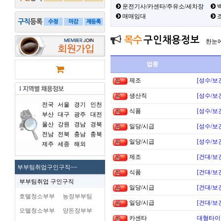
운전기사/카센타/주유소/세차장
백
매매임대
목수
구인채용정보
한눈
업종
제조
[성수/보
생산직
[성수/보
전국
서울
경기
인천
식품
[성수/보
부산
대구
광주
대전
울산
강원
경남
경북
일당/시급
[성수/보
전남
전북
충남
충북
일당/시급
[성수/보
제주
세종
해외
제조
[건대/보
부부팀취업구인구직~~
식품
[건대/보
부부팀취업 구인구직
일당/시급
[건대/보
호텔청소부부
농장부부팀
일당/시급
[건대/보
모텔청소부부
양돈장부부
카센타
대형타이