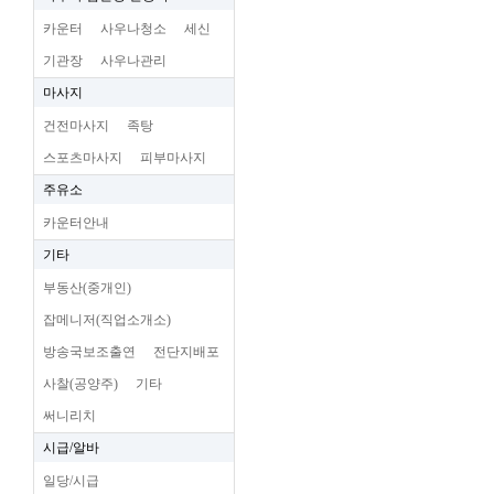
카운터
사우나청소
세신
기관장
사우나관리
마사지
건전마사지
족탕
스포츠마사지
피부마사지
주유소
카운터안내
기타
부동산(중개인)
잡메니저(직업소개소)
방송국보조출연
전단지배포
사찰(공양주)
기타
써니리치
시급/알바
일당/시급