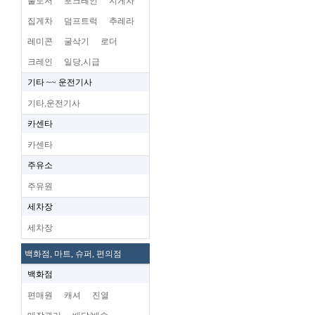
불도저
포크레인
지게차
집게차
덤프트럭
추레라
레미콘
굴삭기
로더
크레인
일당,시급
기타 ~~ 운전기사
기타,운전기사
카센타
카센타
주유소
주유원
세차장
세차장
백화점, 마트, 슈퍼, 편의점
백화점
편매원
캐셔
진열