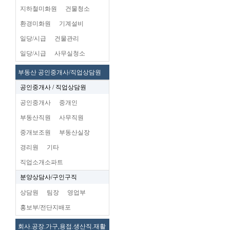
지하철미화원
건물청소
환경미화원
기계설비
일당/시급
건물관리
일당/시급
사무실청소
부동산 공인중개사/직업상담원
공인중개사 / 직업상담원
공인중개사
중개인
부동산직원
사무직원
중개보조원
부동산실장
경리원
기타
직업소개소파트
분양상담사/구인구직
상담원
팀장
영업부
홍보부/전단지배포
회사.공장.가구,용접.생산직.재활