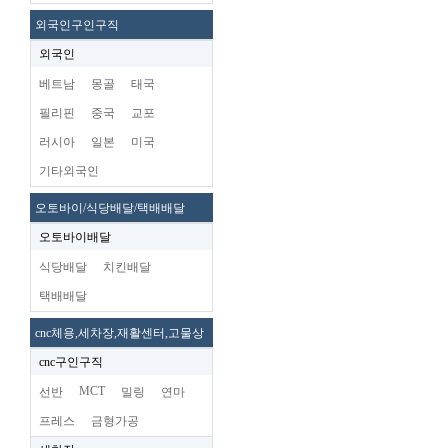
외국인구인구직
외국인
베트남
몽골
태국
필리핀
중국
교포
러시아
일본
미국
기타외국인
오토바이/식당배달/택배배달
오토바이배달
식당배달
치킨배달
택배배달
cnc체용,세차장,재활센터,고물상
cnc구인구직
MCT
선반
밀링
연마
프레스
금형가공