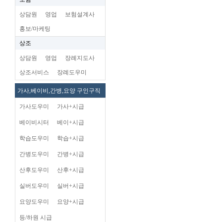
상담원
영업
보험설계사
홍보/마케팅
상조
상담원
영업
장례지도사
상조서비스
장례도우미
가사,베이비,간병,요양 구인구직
가사도우미
가사+시급
베이비시터
베이+시급
학습도우미
학습+시급
간병도우미
간병+시급
산후도우미
산후+시급
실버도우미
실버+시급
요양도우미
요양+시급
등/하원 시급