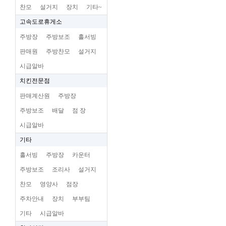
찬모
설거지
장치
기타~
고속도로휴게소
주방장
주방보조
홀서빙
판매원
주방찬모
설거지
시급알바
치킨전문점
판매계산원
주방장
주방보조
배달
점 장
시급알바
기타
홀서빙
주방장
카운터
주방보조
조리사
설거지
찬모
영양사
점장
주차안내
장치
부부팀
기타
시급알바