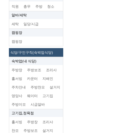
직원
총무
주방
청소
알바/세탁
세탁
일당/시급
캠핑장
캠핑장
식당/구인구직(숙박업식당)
숙박업(내 식당)
주방장
주방보조
조리사
홀서빙
카운터
지배인
주차안내
주방찬모
설거지
영양사
웨이터
고기집
주방이모
시급알바
고기집,정육점
홀서빙
주방장
조리사
찬모
주방보조
설거지