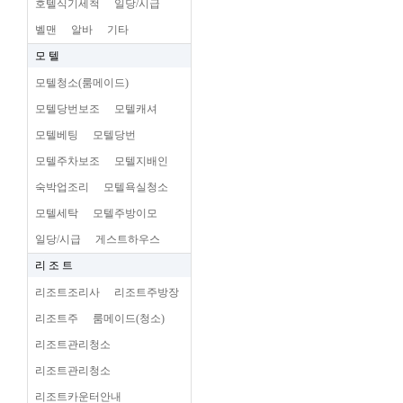
호텔식기세척
일당/시급
벨맨
알바
기타
모 텔
모텔청소(룸메이드)
모텔당번보조
모텔캐셔
모텔베팅
모텔당번
모텔주차보조
모텔지배인
숙박업조리
모텔욕실청소
모텔세탁
모텔주방이모
일당/시급
게스트하우스
리 조 트
리조트조리사
리조트주방장
리조트주
룸메이드(청소)
리조트관리청소
리조트관리청소
리조트카운터안내