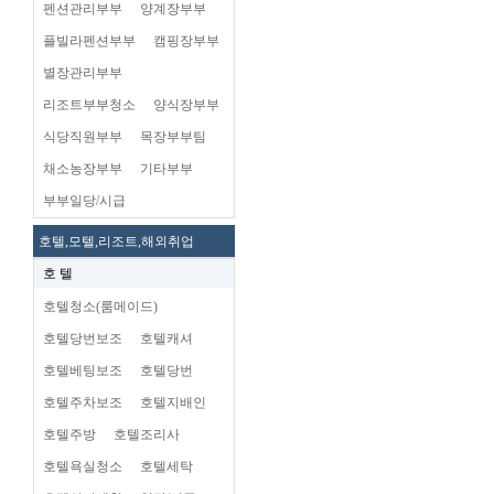
펜션관리부부
양계장부부
플빌라펜션부부
캠핑장부부
별장관리부부
리조트부부청소
양식장부부
식당직원부부
목장부부팀
채소농장부부
기타부부
부부일당/시급
호텔,모텔,리조트,해외취업
호 텔
호텔청소(룸메이드)
호텔당번보조
호텔캐셔
호텔베팅보조
호텔당번
호텔주차보조
호텔지배인
호텔주방
호텔조리사
호텔욕실청소
호텔세탁