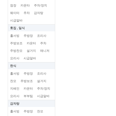
점장
카운타
주차/장치
웨이터
주차
감자탕
시급알바
횟집 , 일식
홀서빙
주방장
조리사
주방보조
카운터
주차
주방찬모
설거지
매니저
요리사
시급알바
한식
홀서빙
주방장
조리사
찬모
주방보조
설거지
지배인
카운터
주차/장치
요리사
부부팀
시급알바
감자탕
홀서빙
주방장
찬모