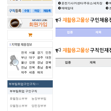
운전기사/카센타/주유소/세차장
백
매매임대
재활용고물상
구인채용
업종
제목
재활용고물상
구직인재
전국
서울
경기
인천
부산
대구
광주
대전
울산
강원
경남
경북
업종
제목
전남
전북
충남
충북
제주
세종
해외
부부팀취업구인구직~~
부부팀취업 구인구직
호텔청소부부
농장부부팀
모텔청소부부
양돈장부부