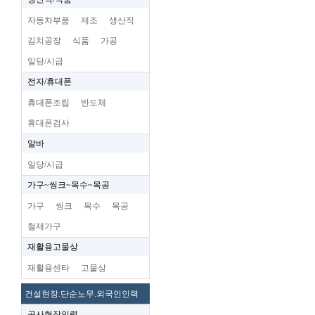
자동차부품
제조
생산직
김치공장
식품
가공
일당/시급
전자/휴대폰
휴대폰조립
반도체
휴대폰검사
알바
일당/시급
가구~씽크~목수~목공
가구
씽크
목수
목공
철재가구
재활용고물상
재활용센타
고물상
건설현장.단순노무.외국인인력
공사현장인력