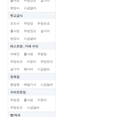
홀서빙
주방찬모
설거지
영양사
시급알바
학교급식
조리사
주방장
주방보조
홀서빙
주방찬모
설거지
영양사
시급알바
레스토랑 , 카페 커피
지배인
홀서빙
주방장
주방보조
카운터
주방찬모
설거지
웨이터
시급알바
정육점
종업원
배달기사
시급알바
커피전문점
주방장
홀서빙
카운터
주방보조
시급알바
빵/제과