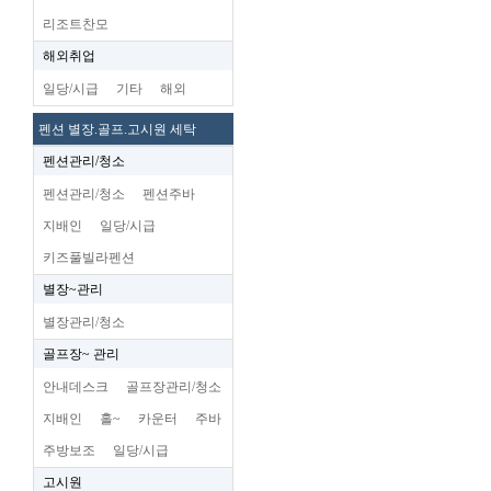
리조트찬모
해외취업
일당/시급
기타
해외
펜션 별장.골프.고시원 세탁
펜션관리/청소
펜션관리/청소
펜션주바
지배인
일당/시급
키즈풀빌라펜션
별장~관리
별장관리/청소
골프장~ 관리
안내데스크
골프장관리/청소
지배인
홀~
카운터
주바
주방보조
일당/시급
고시원