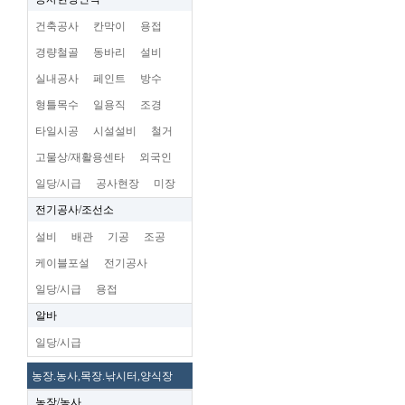
건축공사
칸막이
용접
경량철골
동바리
설비
실내공사
페인트
방수
형틀목수
일용직
조경
타일시공
시설설비
철거
고물상/재활용센타
외국인
일당/시급
공사현장
미장
전기공사/조선소
설비
배관
기공
조공
케이블포설
전기공사
일당/시급
용접
알바
일당/시급
농장.농사,목장.낚시터,양식장
농장/농사