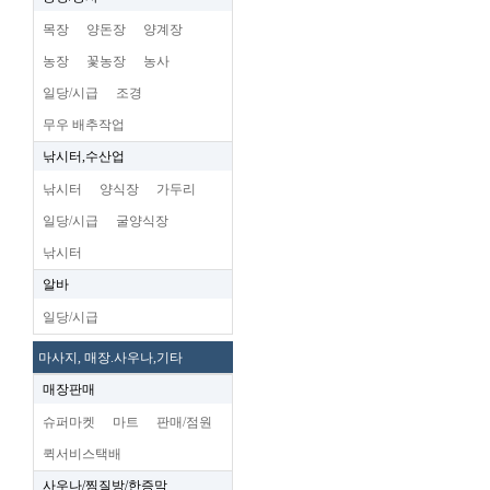
목장
양돈장
양계장
농장
꽃농장
농사
일당/시급
조경
무우 배추작업
낚시터,수산업
낚시터
양식장
가두리
일당/시급
굴양식장
낚시터
알바
일당/시급
마사지, 매장.사우나,기타
매장판매
슈퍼마켓
마트
판매/점원
퀵서비스택배
사우나/찜질방/한증막