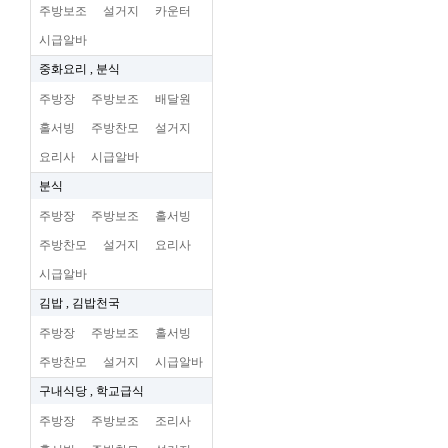
주방보조
설거지
카운터
시급알바
중화요리 , 분식
주방장
주방보조
배달원
홀서빙
주방찬모
설거지
요리사
시급알바
분식
주방장
주방보조
홀서빙
주방찬모
설거지
요리사
시급알바
김밥 , 김밥천국
주방장
주방보조
홀서빙
주방찬모
설거지
시급알바
구내식당 , 학교급식
주방장
주방보조
조리사