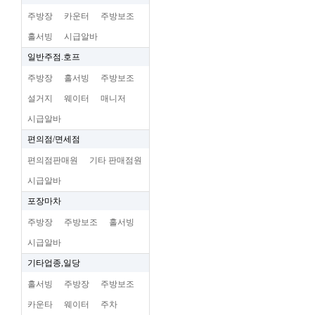
주방장
카운터
주방보조
홀서빙
시급알바
일반주점.호프
주방장
홀서빙
주방보조
설거지
웨이터
매니저
시급알바
편의점/면세점
편의점판매원
기타 판매점원
시급알바
포장마차
주방장
주방보조
홀서빙
시급알바
기타업종,일당
홀서빙
주방장
주방보조
카운타
웨이터
주차