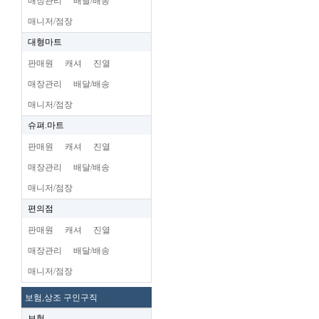
매장관리
배달/배송
매니저/점장
대형마트
판매원
캐셔
진열
매장관리
배달/배송
매니저/점장
슈펴.마트
판매원
캐셔
진열
매장관리
배달/배송
매니저/점장
편의점
판매원
캐셔
진열
매장관리
배달/배송
매니저/점장
보험,상조 구인구직
보험