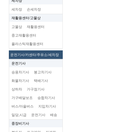
세차장
세차장
손세차장
재활용센터/고물상
고물상
재활용센터
중고재활용센터
플라스틱재활용센터
운전기사/카센타/주유소/세차장
운전기사
승용차기사
봉고차기사
화물차기사
택배기사
상하차
가구점기사
가구배달보조
승합차기사
버스/마을버스
지입차기사
일당,시급
운전기사
배송
중장비기사