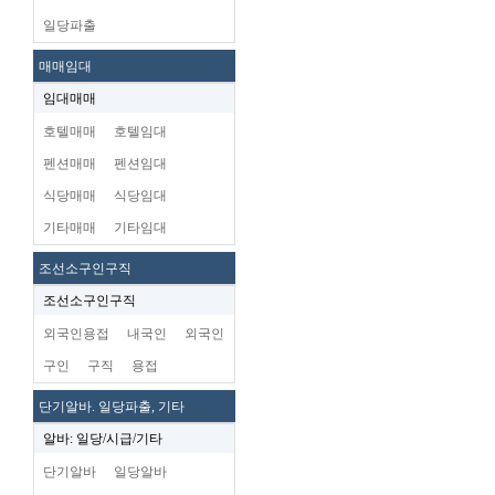
일당파출
매매임대
임대매매
호텔매매
호텔임대
펜션매매
펜션임대
식당매매
식당임대
기타매매
기타임대
조선소구인구직
조선소구인구직
외국인용접
내국인
외국인
구인
구직
용접
단기알바. 일당파출, 기타
알바: 일당/시급/기타
단기알바
일당알바