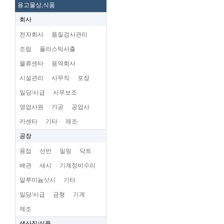
용고물상,식품
회사
전자회사
품질검사관리
조립
플라스틱사출
물류센타
용역회사
시설관리
사무직
포장
일당/시급
사무보조
영업사원
가공
공업사
카센타
기타
제조
공장
용접
선반
밀링
닥트
배관
새시
기계정비수리
알루미늄삿시
기타
일당/시급
금형
기계
제조
생산직/식품