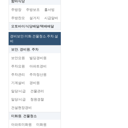
함바식당
주방장
주방보조
홀서빙
주방찬모
설거지
시급알바
오토바이/식당배달/택배배달
경비보안.미화.건물청소.주차.설
비
보안. 경비원. 주차
보안요원
빌딩경비원
주차요원
아파트경비
주차관리
주차정산원
기계설비
경비원
일당/시급
건물관리
일당/시급
청원경찰
건설현장경비
미화원. 건물청소
아파트미화원
미화원