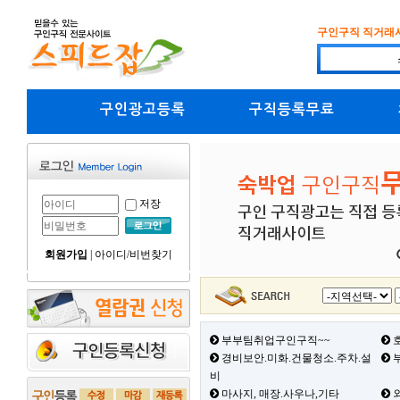
구인구직 직거래
구인광고등록
구직등록무료
저장
회원가입
|
아이디/비번찾기
부부팀취업구인구직~~
호
경비보안.미화.건물청소.주차.설
부
비
마사지, 매장.사우나,기타