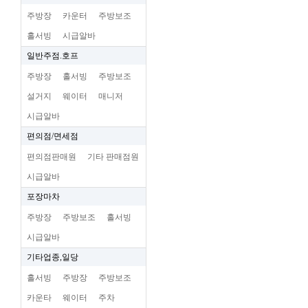
주방장
카운터
주방보조
홀서빙
시급알바
일반주점.호프
주방장
홀서빙
주방보조
설거지
웨이터
매니저
시급알바
편의점/면세점
편의점판매원
기타 판매점원
시급알바
포장마차
주방장
주방보조
홀서빙
시급알바
기타업종,일당
홀서빙
주방장
주방보조
카운타
웨이터
주차