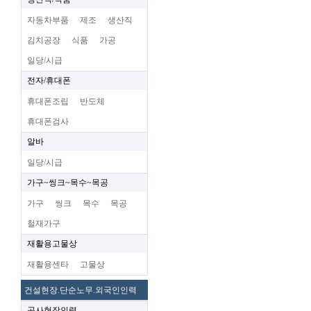
자동차부품
제조
생산직
김치공장
식품
가공
일당/시급
전자/휴대폰
휴대폰조립
반도체
휴대폰검사
알바
일당/시급
가구~씽크~목수~목공
가구
씽크
목수
목공
철재가구
재활용고물상
재활용센타
고물상
건설현장.단순노무.외국인인력
공사현장인력