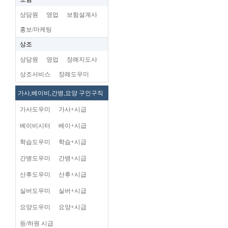
상담원
영업
보험설계사
홍보/마케팅
상조
상담원
영업
장례지도사
상조서비스
장례도우미
가사,베이비,간병,요양 구인구직
가사도우미
가사+시급
베이비시터
베이+시급
학습도우미
학습+시급
간병도우미
간병+시급
산후도우미
산후+시급
실버도우미
실버+시급
요양도우미
요양+시급
등/하원 시급