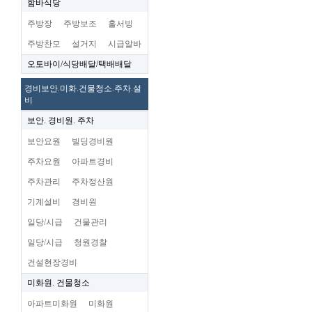
함바식당
주방장
주방보조
홀서빙
주방찬모
설거지
시급알바
오토바이/식당배달/택배배달
경비보안.미화.건물청소.주차.설
비
보안. 경비원. 주차
보안요원
빌딩경비원
주차요원
아파트경비
주차관리
주차정산원
기계설비
경비원
일당/시급
건물관리
일당/시급
청원경찰
건설현장경비
미화원. 건물청소
아파트미화원
미화원