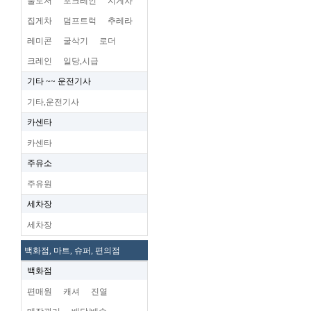
불도저
포크레인
지게차
집게차
덤프트럭
추레라
레미콘
굴삭기
로더
크레인
일당,시급
기타 ~~ 운전기사
기타,운전기사
카센타
카센타
주유소
주유원
세차장
세차장
백화점, 마트, 슈퍼, 편의점
백화점
편매원
캐셔
진열