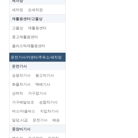
세차장
세차장
손세차장
재활용센터/고물상
고물상
재활용센터
중고재활용센터
플라스틱재활용센터
운전기사/카센타/주유소/세차장
운전기사
승용차기사
봉고차기사
화물차기사
택배기사
상하차
가구점기사
가구배달보조
승합차기사
버스/마을버스
지입차기사
일당,시급
운전기사
배송
중장비기사