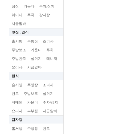
점장
카운타
주차/장치
웨이터
주차
감자탕
시급알바
횟집 , 일식
홀서빙
주방장
조리사
주방보조
카운터
주차
주방찬모
설거지
매니저
요리사
시급알바
한식
홀서빙
주방장
조리사
찬모
주방보조
설거지
지배인
카운터
주차/장치
요리사
부부팀
시급알바
감자탕
홀서빙
주방장
찬모