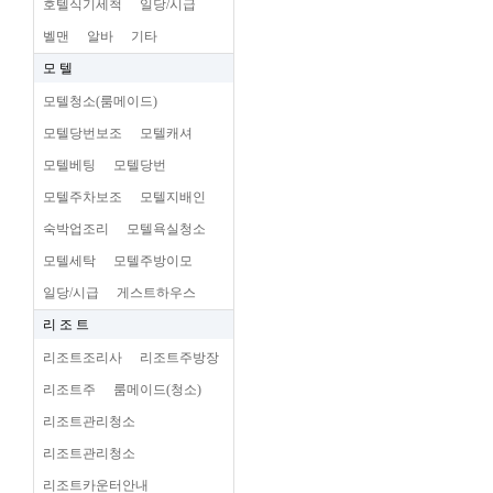
호텔식기세척
일당/시급
벨맨
알바
기타
모 텔
모텔청소(룸메이드)
모텔당번보조
모텔캐셔
모텔베팅
모텔당번
모텔주차보조
모텔지배인
숙박업조리
모텔욕실청소
모텔세탁
모텔주방이모
일당/시급
게스트하우스
리 조 트
리조트조리사
리조트주방장
리조트주
룸메이드(청소)
리조트관리청소
리조트관리청소
리조트카운터안내