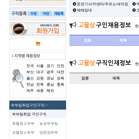
운전기사/카센타/주유소/세차장
백
매매임대
고물상
구인채용정보
한
업종
제목
고물상
구직인재정보
한
전국
서울
경기
인천
부산
대구
광주
대전
울산
강원
경남
경북
업종
제목
전남
전북
충남
충북
제주
세종
해외
부부팀취업구인구직~~
부부팀취업 구인구직
호텔청소부부
농장부부팀
모텔청소부부
양돈장부부