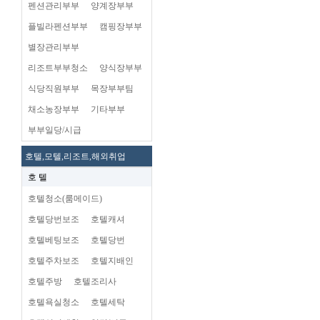
펜션관리부부
양계장부부
플빌라펜션부부
캠핑장부부
별장관리부부
리조트부부청소
양식장부부
식당직원부부
목장부부팀
채소농장부부
기타부부
부부일당/시급
호텔,모텔,리조트,해외취업
호 텔
호텔청소(룸메이드)
호텔당번보조
호텔캐셔
호텔베팅보조
호텔당번
호텔주차보조
호텔지배인
호텔주방
호텔조리사
호텔욕실청소
호텔세탁