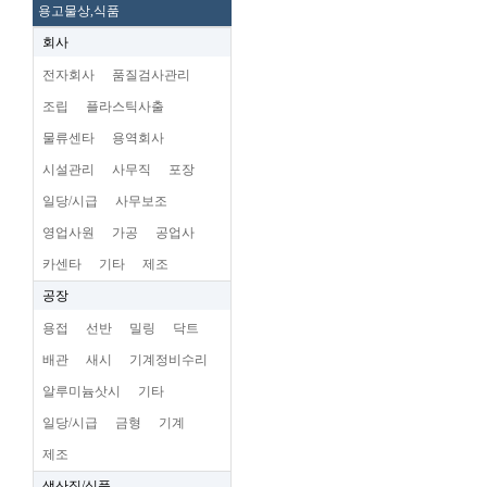
용고물상,식품
회사
전자회사
품질검사관리
조립
플라스틱사출
물류센타
용역회사
시설관리
사무직
포장
일당/시급
사무보조
영업사원
가공
공업사
카센타
기타
제조
공장
용접
선반
밀링
닥트
배관
새시
기계정비수리
알루미늄삿시
기타
일당/시급
금형
기계
제조
생산직/식품