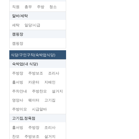
직원
총무
주방
청소
알바/세탁
세탁
일당/시급
캠핑장
캠핑장
식당/구인구직(숙박업식당)
숙박업(내 식당)
주방장
주방보조
조리사
홀서빙
카운터
지배인
주차안내
주방찬모
설거지
영양사
웨이터
고기집
주방이모
시급알바
고기집,정육점
홀서빙
주방장
조리사
찬모
주방보조
설거지