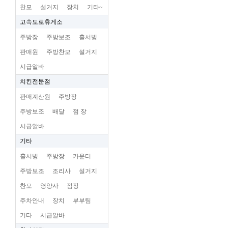
찬모
설거지
장치
기타~
고속도로휴게소
주방장
주방보조
홀서빙
판매원
주방찬모
설거지
시급알바
치킨전문점
판매계산원
주방장
주방보조
배달
점 장
시급알바
기타
홀서빙
주방장
카운터
주방보조
조리사
설거지
찬모
영양사
점장
주차안내
장치
부부팀
기타
시급알바