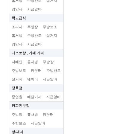
홀서빙
주방찬모
설거지
영양사
시급알바
학교급식
조리사
주방장
주방보조
홀서빙
주방찬모
설거지
영양사
시급알바
레스토랑 , 카페 커피
지배인
홀서빙
주방장
주방보조
카운터
주방찬모
설거지
웨이터
시급알바
정육점
종업원
배달기사
시급알바
커피전문점
주방장
홀서빙
카운터
주방보조
시급알바
빵/제과