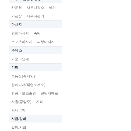
카운터
사우나청소
세신
기관장
사우나관리
마사지
건전마사지
족탕
스포츠마사지
피부마사지
주유소
카운터안내
기타
부동산(중개인)
잡메니저(직업소개소)
방송국보조출연
전단지배포
사찰(공양주)
기타
써니리치
시급/알바
일당/시급