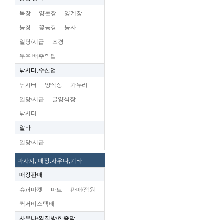
목장
양돈장
양계장
농장
꽃농장
농사
일당/시급
조경
무우 배추작업
낚시터,수산업
낚시터
양식장
가두리
일당/시급
굴양식장
낚시터
알바
일당/시급
마사지, 매장.사우나,기타
매장판매
슈퍼마켓
마트
판매/점원
퀵서비스택배
사우나/찜질방/한증막