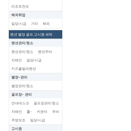
리조트찬모
해외취업
일당/시급
기타
해외
펜션 별장.골프.고시원 세탁
펜션관리/청소
펜션관리/청소
펜션주바
지배인
일당/시급
키즈풀빌라펜션
별장~관리
별장관리/청소
골프장~ 관리
안내데스크
골프장관리/청소
지배인
홀~
카운터
주바
주방보조
일당/시급
고시원