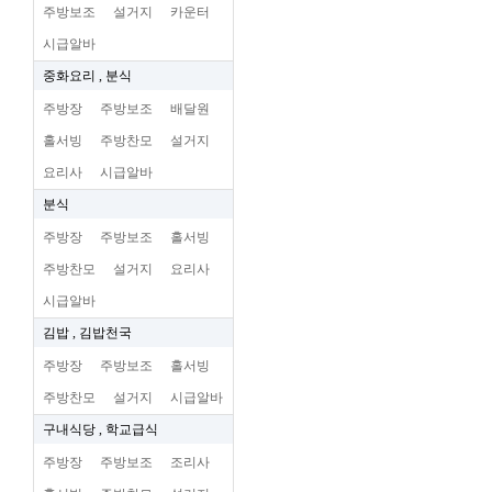
주방보조
설거지
카운터
시급알바
중화요리 , 분식
주방장
주방보조
배달원
홀서빙
주방찬모
설거지
요리사
시급알바
분식
주방장
주방보조
홀서빙
주방찬모
설거지
요리사
시급알바
김밥 , 김밥천국
주방장
주방보조
홀서빙
주방찬모
설거지
시급알바
구내식당 , 학교급식
주방장
주방보조
조리사