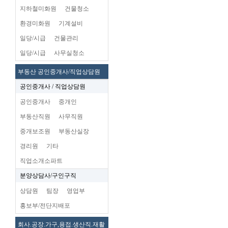
지하철미화원
건물청소
환경미화원
기계설비
일당/시급
건물관리
일당/시급
사무실청소
부동산 공인중개사/직업상담원
공인중개사 / 직업상담원
공인중개사
중개인
부동산직원
사무직원
중개보조원
부동산실장
경리원
기타
직업소개소파트
분양상담사/구인구직
상담원
팀장
영업부
홍보부/전단지배포
회사.공장.가구,용접.생산직.재활