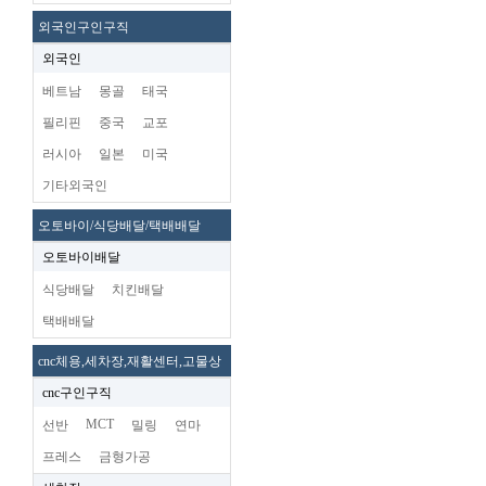
외국인구인구직
외국인
베트남
몽골
태국
필리핀
중국
교포
러시아
일본
미국
기타외국인
오토바이/식당배달/택배배달
오토바이배달
식당배달
치킨배달
택배배달
cnc체용,세차장,재활센터,고물상
cnc구인구직
MCT
선반
밀링
연마
프레스
금형가공