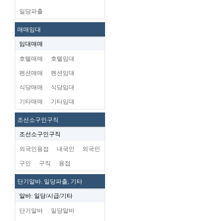
일당파출
매매임대
임대매매
호텔매매
호텔임대
펜션매매
펜션임대
식당매매
식당임대
기타매매
기타임대
조선소구인구직
조선소구인구직
외국인용접
내국인
외국인
구인
구직
용접
단기알바. 일당파출, 기타
알바: 일당/시급/기타
단기알바
일당알바