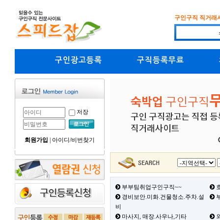
구인구직 직거래
구인광고등록
구직등록무료
저장
회원가입
|
아이디/비번찾기
부부팀취업구인구직~~
호
경비보안.미화.건물청소.주차.설
부
비
마사지, 매장.사우나,기타