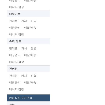
매장관리
배달/배송
매니저/점장
대형마트
판매원
캐셔
진열
매장관리
배달/배송
매니저/점장
슈펴.마트
판매원
캐셔
진열
매장관리
배달/배송
매니저/점장
편의점
판매원
캐셔
진열
매장관리
배달/배송
매니저/점장
보험,상조 구인구직
보험