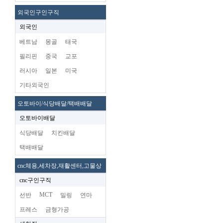
외국인구인구직
외국인
베트남
몽골
태국
필리핀
중국
교포
러시아
일본
미국
기타외국인
오토바이/식당배달/택배배달
오토바이배달
식당배달
치킨배달
택배배달
cnc체용,세차장,재활센터,고물상
cnc구인구직
MCT
선반
밀링
연마
프레스
금형가공