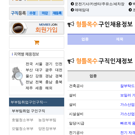
운전기사/카센타/주유소/세차장
백
매매임대
형틀목수
구인채용정보
업종
제목
형틀목수
구직인재정보
전국
서울
경기
인천
부산
대구
광주
대전
울산
강원
경남
경북
업종
전남
전북
충남
충북
건축공사
잘부탁드
제주
세종
해외
설비
보일러 가
부부팀취업구인구직~~
설비
가스산업
부부팀취업 구인구직
시설설비
가스산업
호텔청소부부
농장부부팀
일당/시급
빠르게 
모텔청소부부
양돈장부부
전기공사
전기 자