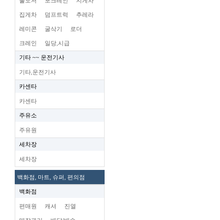
불도저
포크레인
지게차
집게차
덤프트럭
추레라
레미콘
굴삭기
로더
크레인
일당,시급
기타 ~~ 운전기사
기타,운전기사
카센타
카센타
주유소
주유원
세차장
세차장
백화점, 마트, 슈퍼, 편의점
백화점
편매원
캐셔
진열