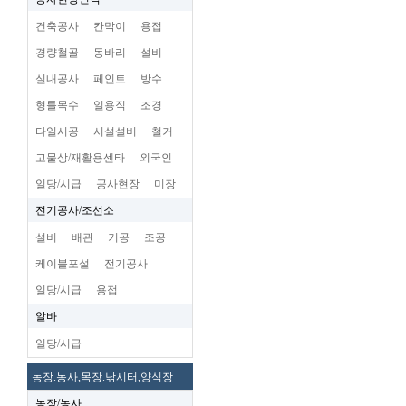
건축공사
칸막이
용접
경량철골
동바리
설비
실내공사
페인트
방수
형틀목수
일용직
조경
타일시공
시설설비
철거
고물상/재활용센타
외국인
일당/시급
공사현장
미장
전기공사/조선소
설비
배관
기공
조공
케이블포설
전기공사
일당/시급
용접
알바
일당/시급
농장.농사,목장.낚시터,양식장
농장/농사