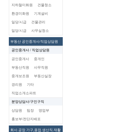
지하철미화원
건물청소
환경미화원
기계설비
일당/시급
건물관리
일당/시급
사무실청소
부동산 공인중개사/직업상담원
공인중개사 / 직업상담원
공인중개사
중개인
부동산직원
사무직원
중개보조원
부동산실장
경리원
기타
직업소개소파트
분양상담사/구인구직
상담원
팀장
영업부
홍보부/전단지배포
회사.공장.가구,용접.생산직.재활