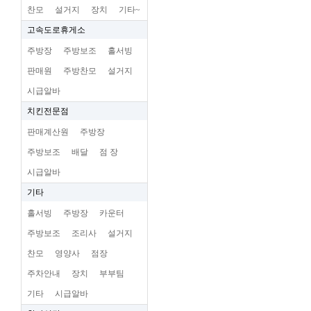
찬모
설거지
장치
기타~
고속도로휴게소
주방장
주방보조
홀서빙
판매원
주방찬모
설거지
시급알바
치킨전문점
판매계산원
주방장
주방보조
배달
점 장
시급알바
기타
홀서빙
주방장
카운터
주방보조
조리사
설거지
찬모
영양사
점장
주차안내
장치
부부팀
기타
시급알바