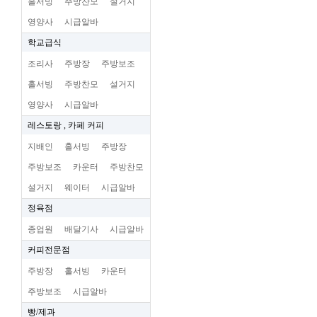
홀서빙
주방찬모
설거지
영양사
시급알바
학교급식
조리사
주방장
주방보조
홀서빙
주방찬모
설거지
영양사
시급알바
레스토랑 , 카페 커피
지배인
홀서빙
주방장
주방보조
카운터
주방찬모
설거지
웨이터
시급알바
정육점
종업원
배달기사
시급알바
커피전문점
주방장
홀서빙
카운터
주방보조
시급알바
빵/제과