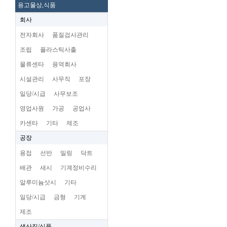
용고물상,식품
회사
전자회사
품질검사관리
조립
플라스틱사출
물류센타
용역회사
시설관리
사무직
포장
일당/시급
사무보조
영업사원
가공
공업사
카센타
기타
제조
공장
용접
선반
밀링
닥트
배관
새시
기계정비수리
알루미늄삿시
기타
일당/시급
금형
기계
제조
생산직/식품