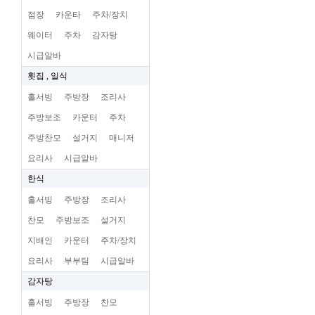
점장
카운타
주차/장치
웨이터
주차
감자탕
시급알바
횟집 , 일식
홀서빙
주방장
조리사
주방보조
카운터
주차
주방찬모
설거지
매니저
요리사
시급알바
한식
홀서빙
주방장
조리사
찬모
주방보조
설거지
지배인
카운터
주차/장치
요리사
부부팀
시급알바
감자탕
홀서빙
주방장
찬모