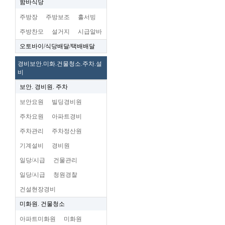
함바식당
주방장
주방보조
홀서빙
주방찬모
설거지
시급알바
오토바이/식당배달/택배배달
경비보안.미화.건물청소.주차.설
비
보안. 경비원. 주차
보안요원
빌딩경비원
주차요원
아파트경비
주차관리
주차정산원
기계설비
경비원
일당/시급
건물관리
일당/시급
청원경찰
건설현장경비
미화원. 건물청소
아파트미화원
미화원