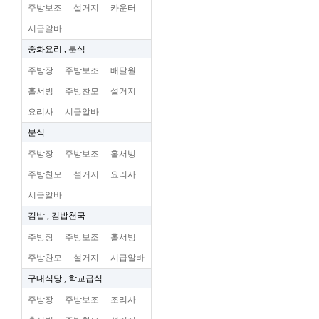
주방보조
설거지
카운터
시급알바
중화요리 , 분식
주방장
주방보조
배달원
홀서빙
주방찬모
설거지
요리사
시급알바
분식
주방장
주방보조
홀서빙
주방찬모
설거지
요리사
시급알바
김밥 , 김밥천국
주방장
주방보조
홀서빙
주방찬모
설거지
시급알바
구내식당 , 학교급식
주방장
주방보조
조리사