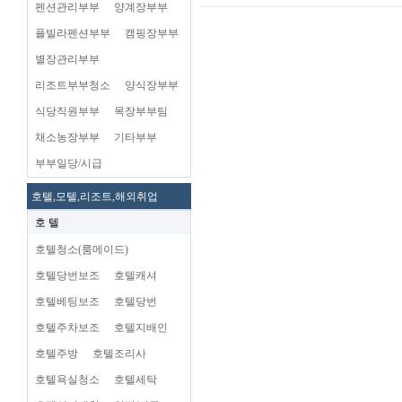
펜션관리부부
양계장부부
플빌라펜션부부
캠핑장부부
별장관리부부
리조트부부청소
양식장부부
식당직원부부
목장부부팀
채소농장부부
기타부부
부부일당/시급
호텔,모텔,리조트,해외취업
호 텔
호텔청소(룸메이드)
호텔당번보조
호텔캐셔
호텔베팅보조
호텔당번
호텔주차보조
호텔지배인
호텔주방
호텔조리사
호텔욕실청소
호텔세탁