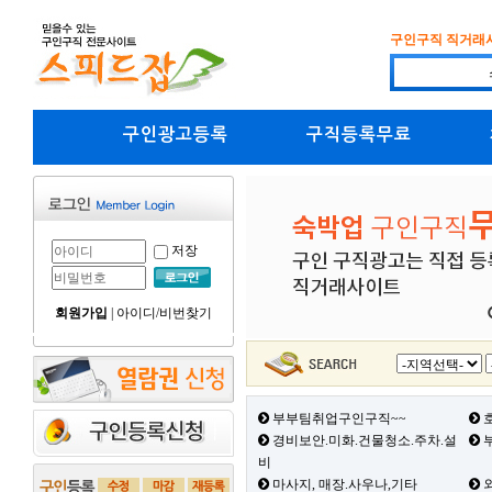
구인구직 직거래
구인광고등록
구직등록무료
저장
회원가입
|
아이디/비번찾기
부부팀취업구인구직~~
호
경비보안.미화.건물청소.주차.설
부
비
마사지, 매장.사우나,기타