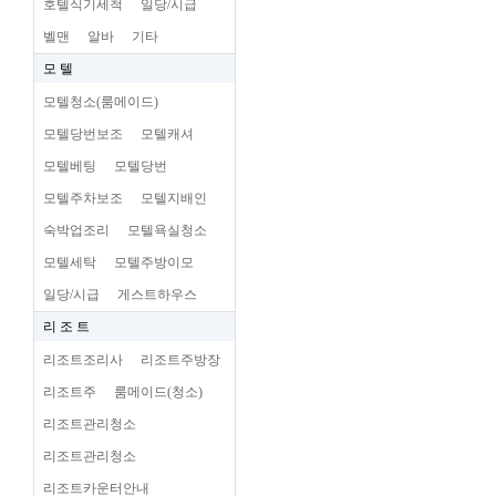
호텔식기세척
일당/시급
벨맨
알바
기타
모 텔
모텔청소(룸메이드)
모텔당번보조
모텔캐셔
모텔베팅
모텔당번
모텔주차보조
모텔지배인
숙박업조리
모텔욕실청소
모텔세탁
모텔주방이모
일당/시급
게스트하우스
리 조 트
리조트조리사
리조트주방장
리조트주
룸메이드(청소)
리조트관리청소
리조트관리청소
리조트카운터안내