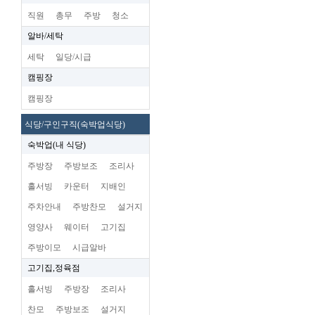
직원
총무
주방
청소
알바/세탁
세탁
일당/시급
캠핑장
캠핑장
식당/구인구직(숙박업식당)
숙박업(내 식당)
주방장
주방보조
조리사
홀서빙
카운터
지배인
주차안내
주방찬모
설거지
영양사
웨이터
고기집
주방이모
시급알바
고기집,정육점
홀서빙
주방장
조리사
찬모
주방보조
설거지