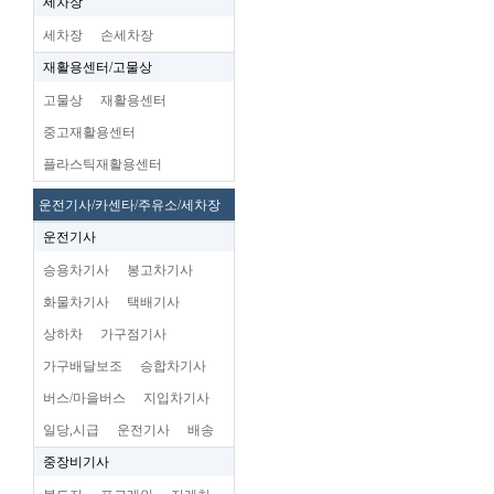
세차장
세차장
손세차장
재활용센터/고물상
고물상
재활용센터
중고재활용센터
플라스틱재활용센터
운전기사/카센타/주유소/세차장
운전기사
승용차기사
봉고차기사
화물차기사
택배기사
상하차
가구점기사
가구배달보조
승합차기사
버스/마을버스
지입차기사
일당,시급
운전기사
배송
중장비기사