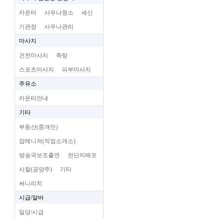
카운터
사우나청소
세신
기관장
사우나관리
마사지
건전마사지
족탕
스포츠마사지
피부마사지
주유소
카운터안내
기타
부동산(중개인)
잡메니저(직업소개소)
방송국보조출연
전단지배포
사찰(공양주)
기타
써니리치
시급/알바
일당/시급