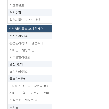
리조트찬모
해외취업
일당/시급
기타
해외
펜션 별장.골프.고시원 세탁
펜션관리/청소
펜션관리/청소
펜션주바
지배인
일당/시급
키즈풀빌라펜션
별장~관리
별장관리/청소
골프장~ 관리
안내데스크
골프장관리/청소
지배인
홀~
카운터
주바
주방보조
일당/시급
고시원