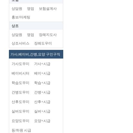
상담원
영업
보험설계사
홍보/마케팅
상조
상담원
영업
장례지도사
상조서비스
장례도우미
가사,베이비,간병,요양 구인구직
가사도우미
가사+시급
베이비시터
베이+시급
학습도우미
학습+시급
간병도우미
간병+시급
산후도우미
산후+시급
실버도우미
실버+시급
요양도우미
요양+시급
등/하원 시급