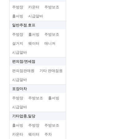
주방장
카운터
주방보조
홀서빙
시급알바
일반주점.호프
주방장
홀서빙
주방보조
설거지
웨이터
매니저
시급알바
편의점/면세점
편의점판매원
기타 판매점원
시급알바
포장마차
주방장
주방보조
홀서빙
시급알바
기타업종,일당
홀서빙
주방장
주방보조
카운타
웨이터
주차