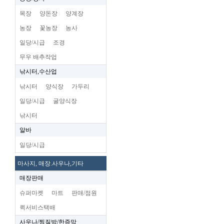
목장
양돈장
양계장
농장
꽃농장
농사
일당/시급
조경
무우 배추작업
낚시터,수산업
낚시터
양식장
가두리
일당/시급
굴양식장
낚시터
알바
일당/시급
마사지, 매장.사우나,기타
매장판매
슈퍼마켓
마트
판매/점원
퀵서비스택배
사우나/찜질방/한증막