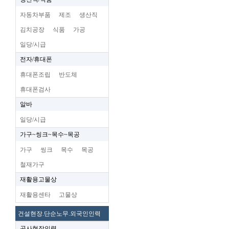
자동차부품
제조
생산직
김치공장
식품
가공
일당/시급
전자/휴대폰
휴대폰조립
반도체
휴대폰검사
알바
일당/시급
가구~씽크~목수~목공
가구
씽크
목수
목공
철재가구
재활용고물상
재활용센타
고물상
건설현장.단순노무.외국인인력
공사현장인력