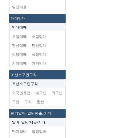
일당파출
매매임대
임대매매
호텔매매
호텔임대
펜션매매
펜션임대
식당매매
식당임대
기타매매
기타임대
조선소구인구직
조선소구인구직
외국인용접
내국인
외국인
구인
구직
용접
단기알바. 일당파출, 기타
알바: 일당/시급/기타
단기알바
일당알바