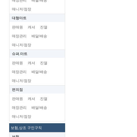
매장관리
배달/배송
매니저/점장
대형마트
판매원
캐셔
진열
매장관리
배달/배송
매니저/점장
슈펴.마트
판매원
캐셔
진열
매장관리
배달/배송
매니저/점장
편의점
판매원
캐셔
진열
매장관리
배달/배송
매니저/점장
보험,상조 구인구직
보험