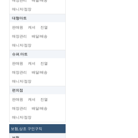
매장관리
배달/배송
매니저/점장
대형마트
판매원
캐셔
진열
매장관리
배달/배송
매니저/점장
슈펴.마트
판매원
캐셔
진열
매장관리
배달/배송
매니저/점장
편의점
판매원
캐셔
진열
매장관리
배달/배송
매니저/점장
보험,상조 구인구직
보험