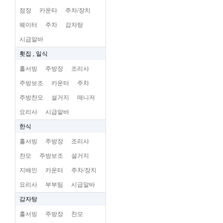
점장
카운타
주차/장치
웨이터
주차
감자탕
시급알바
횟집 , 일식
홀서빙
주방장
조리사
주방보조
카운터
주차
주방찬모
설거지
매니저
요리사
시급알바
한식
홀서빙
주방장
조리사
찬모
주방보조
설거지
지배인
카운터
주차/장치
요리사
부부팀
시급알바
감자탕
홀서빙
주방장
찬모