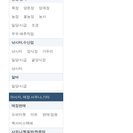
목장
양돈장
양계장
농장
꽃농장
농사
일당/시급
조경
무우 배추작업
낚시터,수산업
낚시터
양식장
가두리
일당/시급
굴양식장
낚시터
알바
일당/시급
마사지, 매장.사우나,기타
매장판매
슈퍼마켓
마트
판매/점원
퀵서비스택배
사우나/찜질방/한증막