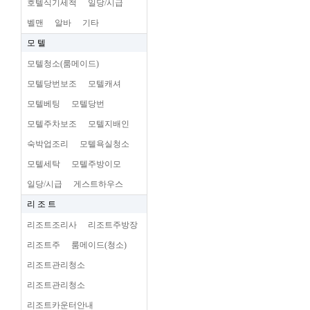
호텔식기세척
일당/시급
벨맨
알바
기타
모 텔
모텔청소(룸메이드)
모텔당번보조
모텔캐셔
모텔베팅
모텔당번
모텔주차보조
모텔지배인
숙박업조리
모텔욕실청소
모텔세탁
모텔주방이모
일당/시급
게스트하우스
리 조 트
리조트조리사
리조트주방장
리조트주
룸메이드(청소)
리조트관리청소
리조트관리청소
리조트카운터안내