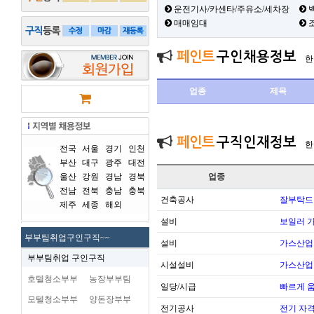
운전기사/카센타/주유소/세차장
백
매매임대
페인트
구인채용정보
한
업종
제목
페인트
구직인재정보
한
전국
서울
경기
인천
부산
대구
광주
대전
울산
강원
경남
경북
업종
전남
전북
충남
충북
건축공사
잘부탁드
제주
세종
해외
설비
보일러 가
부부팀취업구인구직~~
설비
가스산업
부부팀취업 구인구직
시설설비
가스산업
호텔청소부부
농장부부팀
일당/시급
빠르게 
모텔청소부부
양돈장부부
전기공사
전기 자