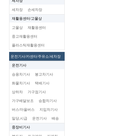
세차장
세차장
손세차장
재활용센터/고물상
고물상
재활용센터
중고재활용센터
플라스틱재활용센터
운전기사/카센타/주유소/세차장
운전기사
승용차기사
봉고차기사
화물차기사
택배기사
상하차
가구점기사
가구배달보조
승합차기사
버스/마을버스
지입차기사
일당,시급
운전기사
배송
중장비기사