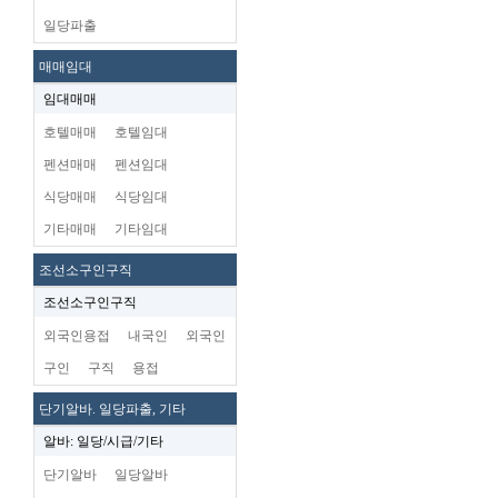
일당파출
매매임대
임대매매
호텔매매
호텔임대
펜션매매
펜션임대
식당매매
식당임대
기타매매
기타임대
조선소구인구직
조선소구인구직
외국인용접
내국인
외국인
구인
구직
용접
단기알바. 일당파출, 기타
알바: 일당/시급/기타
단기알바
일당알바