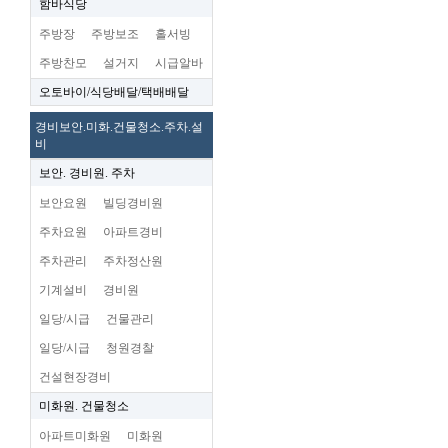
함바식당
주방장
주방보조
홀서빙
주방찬모
설거지
시급알바
오토바이/식당배달/택배배달
경비보안.미화.건물청소.주차.설
비
보안. 경비원. 주차
보안요원
빌딩경비원
주차요원
아파트경비
주차관리
주차정산원
기계설비
경비원
일당/시급
건물관리
일당/시급
청원경찰
건설현장경비
미화원. 건물청소
아파트미화원
미화원