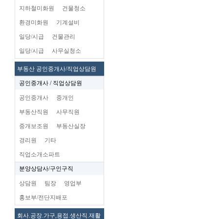
지하철미화원
건물청소
환경미화원
기계설비
일당/시급
건물관리
일당/시급
사무실청소
부동산 공인중개사/직업상담원
공인중개사 / 직업상담원
공인중개사
중개인
부동산직원
사무직원
중개보조원
부동산실장
경리원
기타
직업소개소파트
분양상담사/구인구직
상담원
팀장
영업부
홍보부/전단지배포
회사.공장.가구,용접.생산직.재활