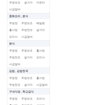
주방보조
설거지
카운터
시급알바
중화요리 , 분식
주방장
주방보조
배달원
홀서빙
주방찬모
설거지
요리사
시급알바
분식
주방장
주방보조
홀서빙
주방찬모
설거지
요리사
시급알바
김밥 , 김밥천국
주방장
주방보조
홀서빙
주방찬모
설거지
시급알바
구내식당 , 학교급식
주방장
주방보조
조리사