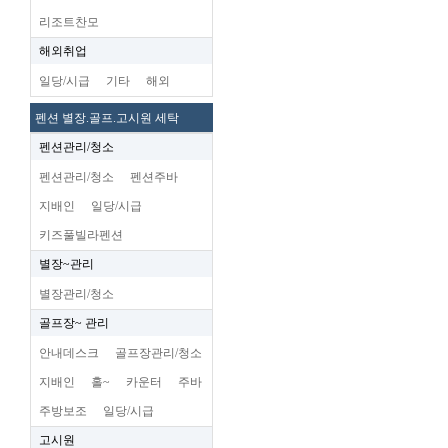
리조트찬모
해외취업
일당/시급
기타
해외
펜션 별장.골프.고시원 세탁
펜션관리/청소
펜션관리/청소
펜션주바
지배인
일당/시급
키즈풀빌라펜션
별장~관리
별장관리/청소
골프장~ 관리
안내데스크
골프장관리/청소
지배인
홀~
카운터
주바
주방보조
일당/시급
고시원