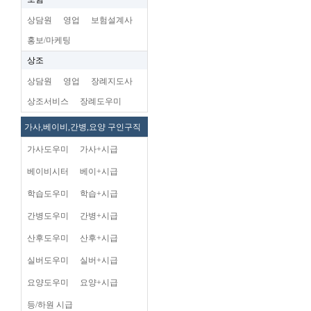
상담원
영업
보험설계사
홍보/마케팅
상조
상담원
영업
장례지도사
상조서비스
장례도우미
가사,베이비,간병,요양 구인구직
가사도우미
가사+시급
베이비시터
베이+시급
학습도우미
학습+시급
간병도우미
간병+시급
산후도우미
산후+시급
실버도우미
실버+시급
요양도우미
요양+시급
등/하원 시급