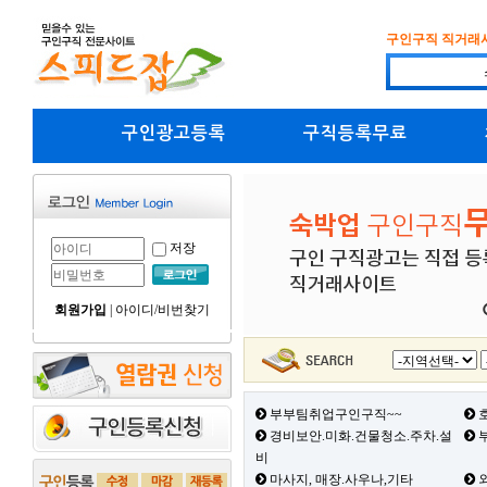
구인구직 직거래
구인광고등록
구직등록무료
저장
회원가입
|
아이디/비번찾기
부부팀취업구인구직~~
호
경비보안.미화.건물청소.주차.설
부
비
마사지, 매장.사우나,기타