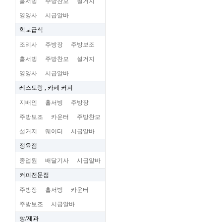
홀서빙
주방찬모
설거지
영양사
시급알바
학교급식
조리사
주방장
주방보조
홀서빙
주방찬모
설거지
영양사
시급알바
레스토랑 , 카페 커피
지배인
홀서빙
주방장
주방보조
카운터
주방찬모
설거지
웨이터
시급알바
정육점
종업원
배달기사
시급알바
커피전문점
주방장
홀서빙
카운터
주방보조
시급알바
빵/제과