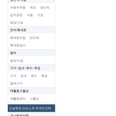
자동차부품
제조
생산직
김치공장
식품
가공
일당/시급
전자/휴대폰
휴대폰조립
반도체
휴대폰검사
알바
일당/시급
가구~씽크~목수~목공
가구
씽크
목수
목공
철재가구
재활용고물상
재활용센타
고물상
건설현장.단순노무.외국인인력
공사현장인력