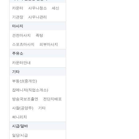
카운터
사우나청소
세신
기관장
사우나관리
마사지
건전마사지
족탕
스포츠마사지
피부마사지
주유소
카운터안내
기타
부동산(중개인)
잡메니저(직업소개소)
방송국보조출연
전단지배포
사찰(공양주)
기타
써니리치
시급/알바
일당/시급