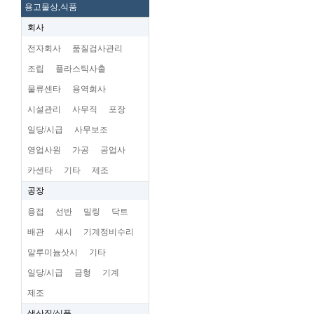
용고물상,식품
회사
전자회사
품질검사관리
조립
플라스틱사출
물류센타
용역회사
시설관리
사무직
포장
일당/시급
사무보조
영업사원
가공
공업사
카센타
기타
제조
공장
용접
선반
밀링
닥트
배관
새시
기계정비수리
알루미늄삿시
기타
일당/시급
금형
기계
제조
생산직/식품