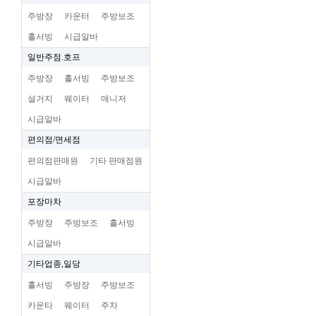
주방장
카운터
주방보조
홀서빙
시급알바
일반주점.호프
주방장
홀서빙
주방보조
설거지
웨이터
매니저
시급알바
편의점/면세점
편의점판매원
기타 판매점원
시급알바
포장마차
주방장
주방보조
홀서빙
시급알바
기타업종,일당
홀서빙
주방장
주방보조
카운타
웨이터
주차