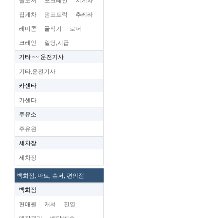
불도저
포크레인
지게차
집게차
덤프트럭
추레라
레미콘
굴삭기
로더
크레인
일당,시급
기타 ~~ 운전기사
기타,운전기사
카센타
카센타
주유소
주유원
세차장
세차장
백화점, 마트, 슈퍼, 편의점
백화점
편매원
캐셔
진열