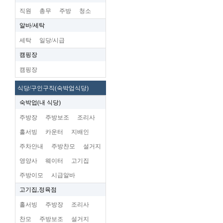
직원
총무
주방
청소
알바/세탁
세탁
일당/시급
캠핑장
캠핑장
식당/구인구직(숙박업식당)
숙박업(내 식당)
주방장
주방보조
조리사
홀서빙
카운터
지배인
주차안내
주방찬모
설거지
영양사
웨이터
고기집
주방이모
시급알바
고기집,정육점
홀서빙
주방장
조리사
찬모
주방보조
설거지