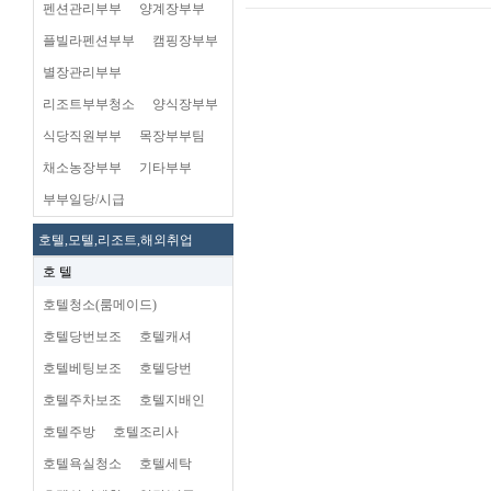
펜션관리부부
양계장부부
플빌라펜션부부
캠핑장부부
별장관리부부
리조트부부청소
양식장부부
식당직원부부
목장부부팀
채소농장부부
기타부부
부부일당/시급
호텔,모텔,리조트,해외취업
호 텔
호텔청소(룸메이드)
호텔당번보조
호텔캐셔
호텔베팅보조
호텔당번
호텔주차보조
호텔지배인
호텔주방
호텔조리사
호텔욕실청소
호텔세탁