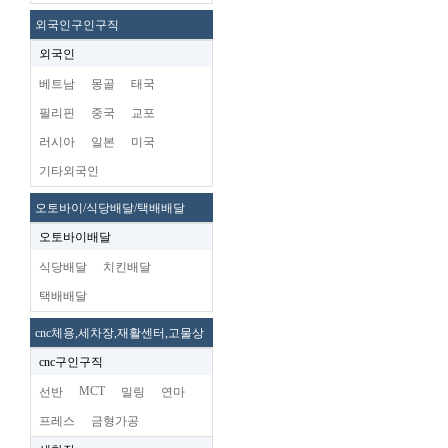
외국인구인구직
외국인
베트남
몽골
태국
필리핀
중국
교포
러시아
일본
미국
기타외국인
오토바이/식당배달/택배배달
오토바이배달
식당배달
치킨배달
택배배달
cnc체용,세차장,재활센터,고물상
cnc구인구직
MCT
선반
밀링
연마
프레스
금형가공