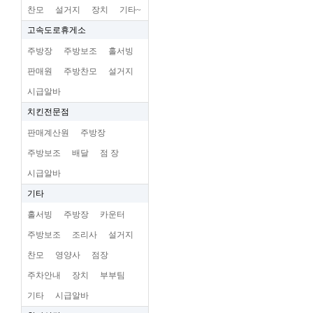
찬모
설거지
장치
기타~
고속도로휴게소
주방장
주방보조
홀서빙
판매원
주방찬모
설거지
시급알바
치킨전문점
판매계산원
주방장
주방보조
배달
점 장
시급알바
기타
홀서빙
주방장
카운터
주방보조
조리사
설거지
찬모
영양사
점장
주차안내
장치
부부팀
기타
시급알바