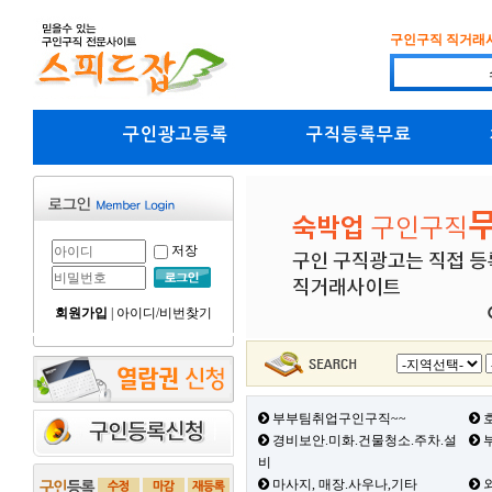
구인구직 직거래
구인광고등록
구직등록무료
저장
회원가입
|
아이디/비번찾기
부부팀취업구인구직~~
호
경비보안.미화.건물청소.주차.설
부
비
마사지, 매장.사우나,기타