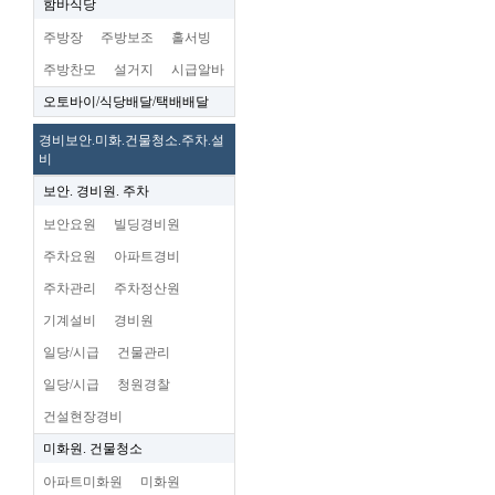
함바식당
주방장
주방보조
홀서빙
주방찬모
설거지
시급알바
오토바이/식당배달/택배배달
경비보안.미화.건물청소.주차.설
비
보안. 경비원. 주차
보안요원
빌딩경비원
주차요원
아파트경비
주차관리
주차정산원
기계설비
경비원
일당/시급
건물관리
일당/시급
청원경찰
건설현장경비
미화원. 건물청소
아파트미화원
미화원