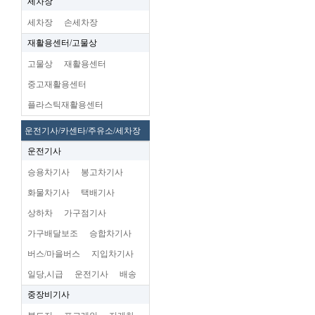
세차장
세차장
손세차장
재활용센터/고물상
고물상
재활용센터
중고재활용센터
플라스틱재활용센터
운전기사/카센타/주유소/세차장
운전기사
승용차기사
봉고차기사
화물차기사
택배기사
상하차
가구점기사
가구배달보조
승합차기사
버스/마을버스
지입차기사
일당,시급
운전기사
배송
중장비기사