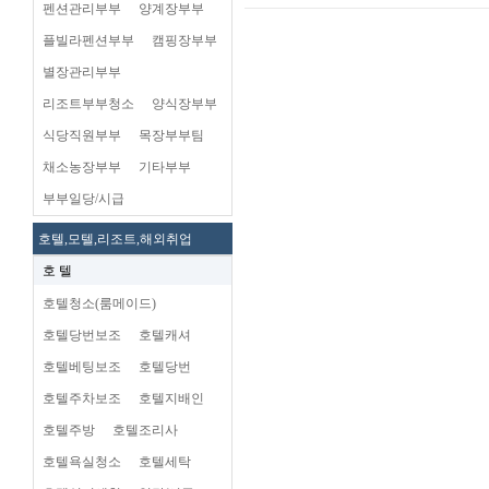
펜션관리부부
양계장부부
플빌라펜션부부
캠핑장부부
별장관리부부
리조트부부청소
양식장부부
식당직원부부
목장부부팀
채소농장부부
기타부부
부부일당/시급
호텔,모텔,리조트,해외취업
호 텔
호텔청소(룸메이드)
호텔당번보조
호텔캐셔
호텔베팅보조
호텔당번
호텔주차보조
호텔지배인
호텔주방
호텔조리사
호텔욕실청소
호텔세탁