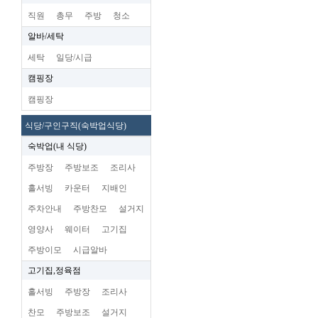
직원
총무
주방
청소
알바/세탁
세탁
일당/시급
캠핑장
캠핑장
식당/구인구직(숙박업식당)
숙박업(내 식당)
주방장
주방보조
조리사
홀서빙
카운터
지배인
주차안내
주방찬모
설거지
영양사
웨이터
고기집
주방이모
시급알바
고기집,정육점
홀서빙
주방장
조리사
찬모
주방보조
설거지