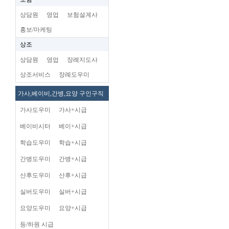
상담원
영업
보험설계사
홍보/마케팅
상조
상담원
영업
장례지도사
상조서비스
장례도우미
가사,베이비,간병,요양 구인구직
가사도우미
가사+시급
베이비시터
베이+시급
학습도우미
학습+시급
간병도우미
간병+시급
산후도우미
산후+시급
실버도우미
실버+시급
요양도우미
요양+시급
등/하원 시급