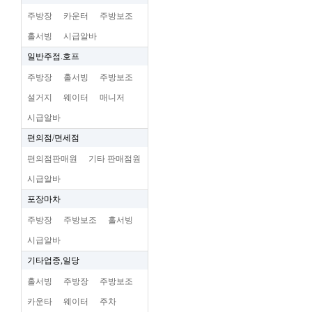
주방장
카운터
주방보조
홀서빙
시급알바
일반주점.호프
주방장
홀서빙
주방보조
설거지
웨이터
매니저
시급알바
편의점/면세점
편의점판매원
기타 판매점원
시급알바
포장마차
주방장
주방보조
홀서빙
시급알바
기타업종,일당
홀서빙
주방장
주방보조
카운타
웨이터
주차