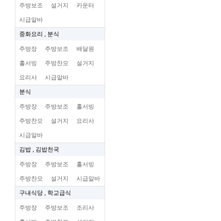
주방보조
설거지
카운터
시급알바
중화요리 , 분식
주방장
주방보조
배달원
홀서빙
주방찬모
설거지
요리사
시급알바
분식
주방장
주방보조
홀서빙
주방찬모
설거지
요리사
시급알바
김밥 , 김밥천국
주방장
주방보조
홀서빙
주방찬모
설거지
시급알바
구내식당 , 학교급식
주방장
주방보조
조리사