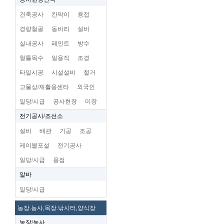
건축공사
칸막이
용접
경량철골
동바리
설비
실내공사
페인트
방수
형틀목수
일용직
조경
타일시공
시설설비
철거
고물상/재활용센타
외국인
일당/시급
공사현장
미장
전기공사/조선소
설비
배관
기공
조공
케이블포설
전기공사
일당/시급
용접
알바
일당/시급
농장.농사,목장.낚시터,양식장
농장/농사