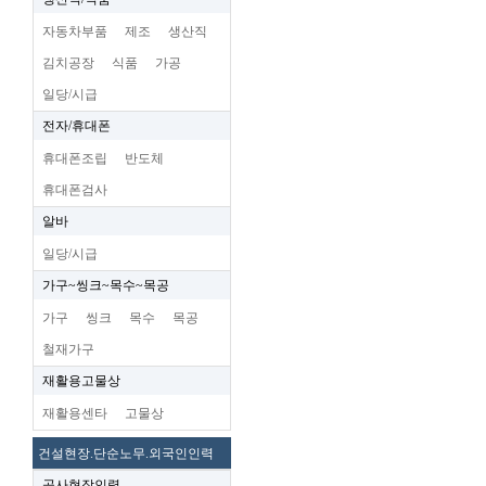
자동차부품
제조
생산직
김치공장
식품
가공
일당/시급
전자/휴대폰
휴대폰조립
반도체
휴대폰검사
알바
일당/시급
가구~씽크~목수~목공
가구
씽크
목수
목공
철재가구
재활용고물상
재활용센타
고물상
건설현장.단순노무.외국인인력
공사현장인력