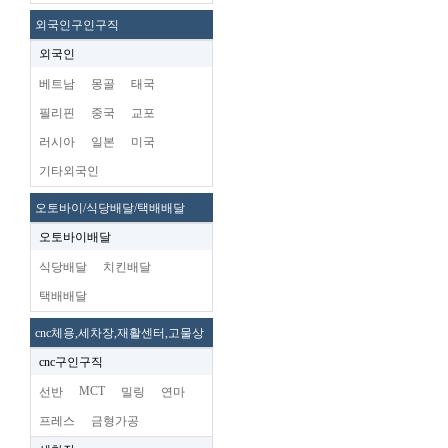
외국인구인구직
외국인
베트남
몽골
태국
필리핀
중국
교포
러시아
일본
미국
기타외국인
오토바이/식당배달/택배배달
오토바이배달
식당배달
치킨배달
택배배달
cnc체용,세차장,재활센터,고물상
cnc구인구직
MCT
선반
밀링
연마
프레스
금형가공