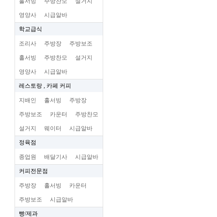
홀서빙
주방찬모
설거지
영양사
시급알바
학교급식
조리사
주방장
주방보조
홀서빙
주방찬모
설거지
영양사
시급알바
레스토랑 , 카페 커피
지배인
홀서빙
주방장
주방보조
카운터
주방찬모
설거지
웨이터
시급알바
정육점
종업원
배달기사
시급알바
커피전문점
주방장
홀서빙
카운터
주방보조
시급알바
빵/제과