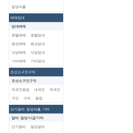
일당파출
매매임대
임대매매
호텔매매
호텔임대
펜션매매
펜션임대
식당매매
식당임대
기타매매
기타임대
조선소구인구직
조선소구인구직
외국인용접
내국인
외국인
구인
구직
용접
단기알바. 일당파출, 기타
알바: 일당/시급/기타
단기알바
일당알바