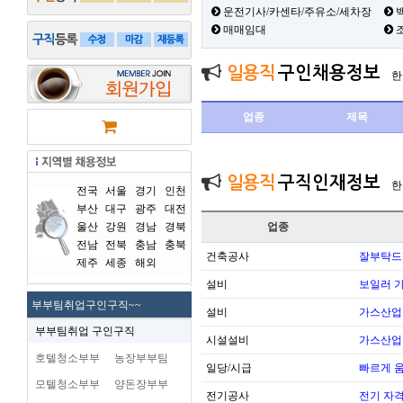
운전기사/카센타/주유소/세차장
백
매매임대
일용직
구인채용정보
한
업종
제목
일용직
구직인재정보
한
전국
서울
경기
인천
부산
대구
광주
대전
울산
강원
경남
경북
업종
전남
전북
충남
충북
건축공사
잘부탁드
제주
세종
해외
설비
보일러 가
부부팀취업구인구직~~
설비
가스산업
부부팀취업 구인구직
시설설비
가스산업
호텔청소부부
농장부부팀
일당/시급
빠르게 
모텔청소부부
양돈장부부
전기공사
전기 자