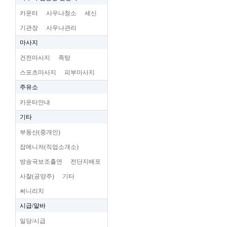
카운터
사우나청소
세신
기관장
사우나관리
마사지
건전마사지
족탕
스포츠마사지
피부마사지
주유소
카운터안내
기타
부동산(중개인)
잡메니저(직업소개소)
방송국보조출연
전단지배포
사찰(공양주)
기타
써니리치
시급/알바
일당/시급