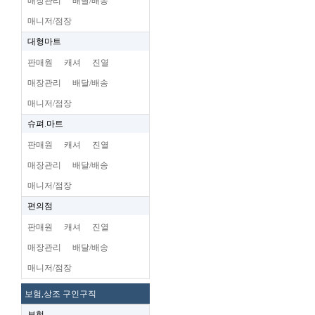
매장관리
배달/배송
매니저/점장
대형마트
판매원
캐셔
진열
매장관리
배달/배송
매니저/점장
슈펴.마트
판매원
캐셔
진열
매장관리
배달/배송
매니저/점장
편의점
판매원
캐셔
진열
매장관리
배달/배송
매니저/점장
보험,상조 구인구직
보험