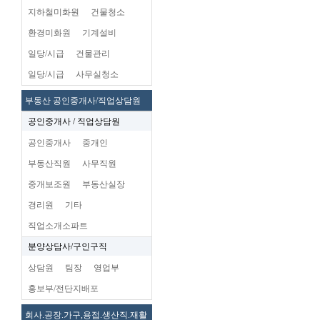
지하철미화원
건물청소
환경미화원
기계설비
일당/시급
건물관리
일당/시급
사무실청소
부동산 공인중개사/직업상담원
공인중개사 / 직업상담원
공인중개사
중개인
부동산직원
사무직원
중개보조원
부동산실장
경리원
기타
직업소개소파트
분양상담사/구인구직
상담원
팀장
영업부
홍보부/전단지배포
회사.공장.가구,용접.생산직.재활