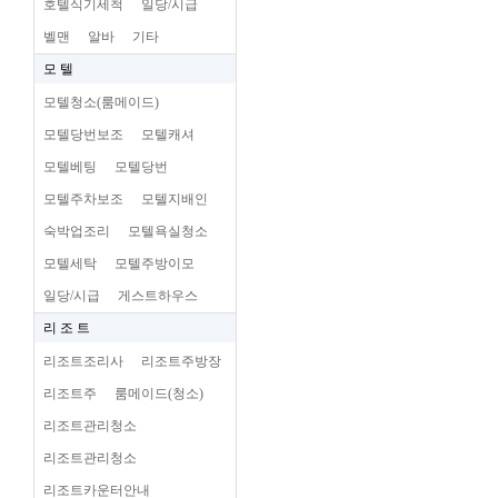
호텔식기세척
일당/시급
벨맨
알바
기타
모 텔
모텔청소(룸메이드)
모텔당번보조
모텔캐셔
모텔베팅
모텔당번
모텔주차보조
모텔지배인
숙박업조리
모텔욕실청소
모텔세탁
모텔주방이모
일당/시급
게스트하우스
리 조 트
리조트조리사
리조트주방장
리조트주
룸메이드(청소)
리조트관리청소
리조트관리청소
리조트카운터안내