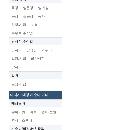
목장
양돈장
양계장
농장
꽃농장
농사
일당/시급
조경
무우 배추작업
낚시터,수산업
낚시터
양식장
가두리
일당/시급
굴양식장
낚시터
알바
일당/시급
마사지, 매장.사우나,기타
매장판매
슈퍼마켓
마트
판매/점원
퀵서비스택배
사우나/찜질방/한증막