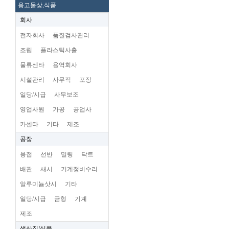
용고물상,식품
회사
전자회사
품질검사관리
조립
플라스틱사출
물류센타
용역회사
시설관리
사무직
포장
일당/시급
사무보조
영업사원
가공
공업사
카센타
기타
제조
공장
용접
선반
밀링
닥트
배관
새시
기계정비수리
알루미늄삿시
기타
일당/시급
금형
기계
제조
생산직/식품