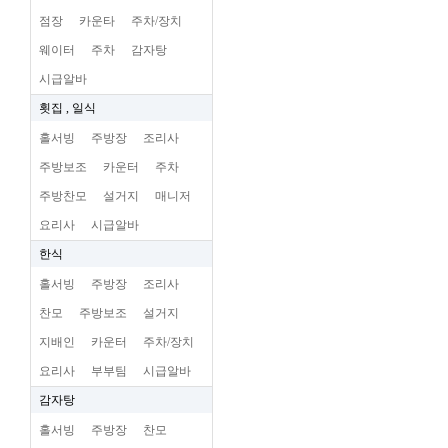
점장
카운타
주차/장치
웨이터
주차
감자탕
시급알바
횟집 , 일식
홀서빙
주방장
조리사
주방보조
카운터
주차
주방찬모
설거지
매니저
요리사
시급알바
한식
홀서빙
주방장
조리사
찬모
주방보조
설거지
지배인
카운터
주차/장치
요리사
부부팀
시급알바
감자탕
홀서빙
주방장
찬모