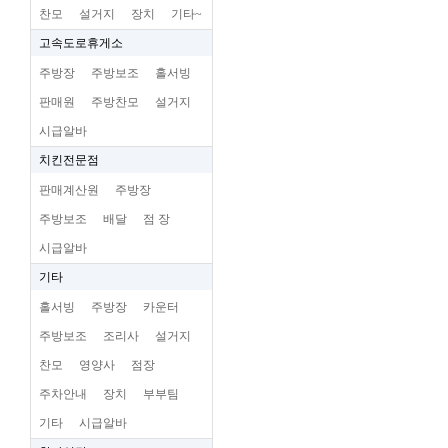
찬모
설거지
장치
기타~
고속도로휴게소
주방장
주방보조
홀서빙
판매원
주방찬모
설거지
시급알바
치킨전문점
판매계산원
주방장
주방보조
배달
점 장
시급알바
기타
홀서빙
주방장
카운터
주방보조
조리사
설거지
찬모
영양사
점장
주차안내
장치
부부팀
기타
시급알바