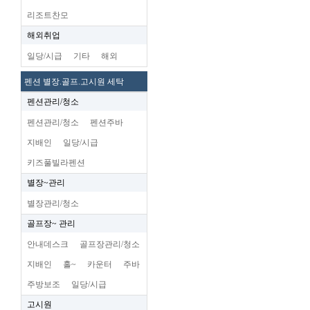
리조트찬모
해외취업
일당/시급
기타
해외
펜션 별장.골프.고시원 세탁
펜션관리/청소
펜션관리/청소
펜션주바
지배인
일당/시급
키즈풀빌라펜션
별장~관리
별장관리/청소
골프장~ 관리
안내데스크
골프장관리/청소
지배인
홀~
카운터
주바
주방보조
일당/시급
고시원