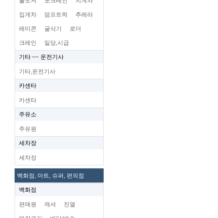
불도저
포크레인
지게차
집게차
덤프트럭
추레라
레미콘
굴삭기
로더
크레인
일당,시급
기타 ~~ 운전기사
기타,운전기사
카센타
카센타
주유소
주유원
세차장
세차장
백화점, 마트, 슈퍼, 편의점
백화점
편매원
캐셔
진열