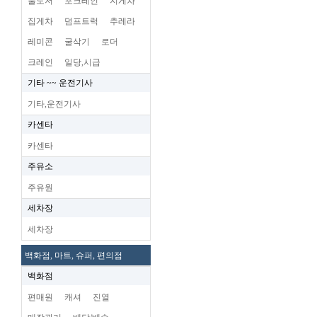
불도저
포크레인
지게차
집게차
덤프트럭
추레라
레미콘
굴삭기
로더
크레인
일당,시급
기타 ~~ 운전기사
기타,운전기사
카센타
카센타
주유소
주유원
세차장
세차장
백화점, 마트, 슈퍼, 편의점
백화점
편매원
캐셔
진열