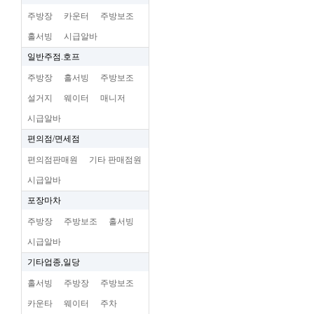
주방장
카운터
주방보조
홀서빙
시급알바
일반주점.호프
주방장
홀서빙
주방보조
설거지
웨이터
매니저
시급알바
편의점/면세점
편의점판매원
기타 판매점원
시급알바
포장마차
주방장
주방보조
홀서빙
시급알바
기타업종,일당
홀서빙
주방장
주방보조
카운타
웨이터
주차