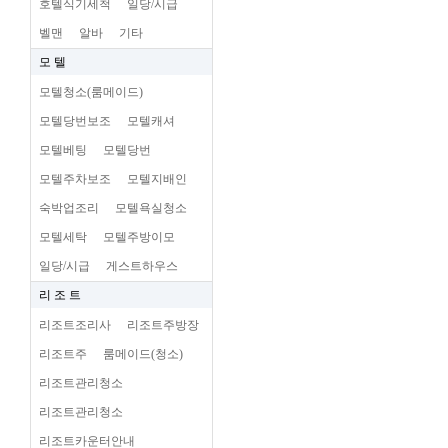
호텔식기세척
일당/시급
벨맨
알바
기타
모 텔
모텔청소(룸메이드)
모텔당번보조
모텔캐셔
모텔베팅
모텔당번
모텔주차보조
모텔지배인
숙박업조리
모텔욕실청소
모텔세탁
모텔주방이모
일당/시급
게스트하우스
리 조 트
리조트조리사
리조트주방장
리조트주
룸메이드(청소)
리조트관리청소
리조트관리청소
리조트카운터안내