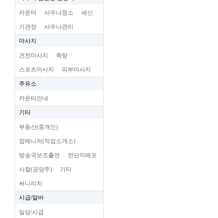
카운터
사우나청소
세신
기관장
사우나관리
마사지
건전마사지
족탕
스포츠마사지
피부마사지
주유소
카운터안내
기타
부동산(중개인)
잡메니저(직업소개소)
방송국보조출연
전단지배포
사찰(공양주)
기타
써니리치
시급/알바
일당/시급