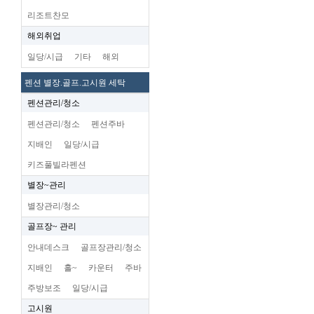
리조트찬모
해외취업
일당/시급
기타
해외
펜션 별장.골프.고시원 세탁
펜션관리/청소
펜션관리/청소
펜션주바
지배인
일당/시급
키즈풀빌라펜션
별장~관리
별장관리/청소
골프장~ 관리
안내데스크
골프장관리/청소
지배인
홀~
카운터
주바
주방보조
일당/시급
고시원