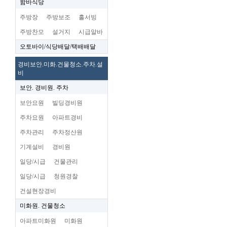
함바식당
주방장
주방보조
홀서빙
주방찬모
설거지
시급알바
오토바이/식당배달/택배배달
경비보안.미화.건물청소.주차.설
비
보안. 경비원. 주차
보안요원
빌딩경비원
주차요원
아파트경비
주차관리
주차정산원
기계설비
경비원
일당/시급
건물관리
일당/시급
청원경찰
건설현장경비
미화원. 건물청소
아파트미화원
미화원