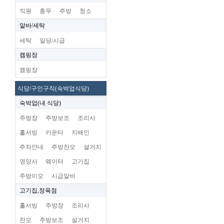
직원
총무
주방
청소
알바/세탁
세탁
일당/시급
캠핑장
캠핑장
식당/구인구직(숙박업식당)
숙박업(내 식당)
주방장
주방보조
조리사
홀서빙
카운터
지배인
주차안내
주방찬모
설거지
영양사
웨이터
고기집
주방이모
시급알바
고기집,정육점
홀서빙
주방장
조리사
찬모
주방보조
설거지