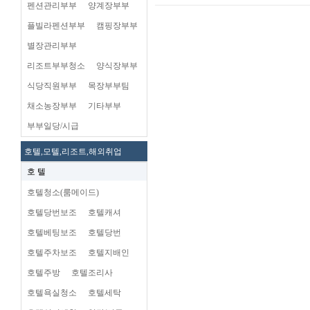
펜션관리부부
양계장부부
플빌라펜션부부
캠핑장부부
별장관리부부
리조트부부청소
양식장부부
식당직원부부
목장부부팀
채소농장부부
기타부부
부부일당/시급
호텔,모텔,리조트,해외취업
호 텔
호텔청소(룸메이드)
호텔당번보조
호텔캐셔
호텔베팅보조
호텔당번
호텔주차보조
호텔지배인
호텔주방
호텔조리사
호텔욕실청소
호텔세탁