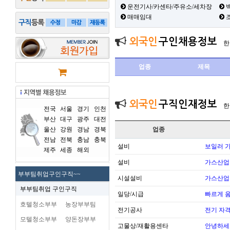
운전기사/카센타/주유소/세차장
백
매매임대
외국인
구인채용정보
한
업종
제목
외국인
구직인재정보
한
전국
서울
경기
인천
부산
대구
광주
대전
울산
강원
경남
경북
업종
전남
전북
충남
충북
설비
보일러 가
제주
세종
해외
설비
가스산업
부부팀취업구인구직~~
시설설비
가스산업
부부팀취업 구인구직
일당/시급
빠르게 
호텔청소부부
농장부부팀
전기공사
전기 자
모텔청소부부
양돈장부부
고물상/재활용센타
안녕하세