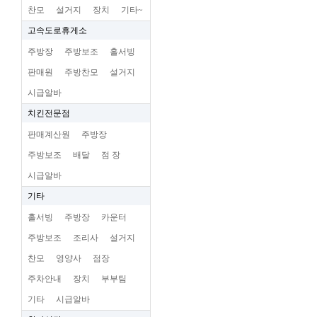
찬모
설거지
장치
기타~
고속도로휴게소
주방장
주방보조
홀서빙
판매원
주방찬모
설거지
시급알바
치킨전문점
판매계산원
주방장
주방보조
배달
점 장
시급알바
기타
홀서빙
주방장
카운터
주방보조
조리사
설거지
찬모
영양사
점장
주차안내
장치
부부팀
기타
시급알바