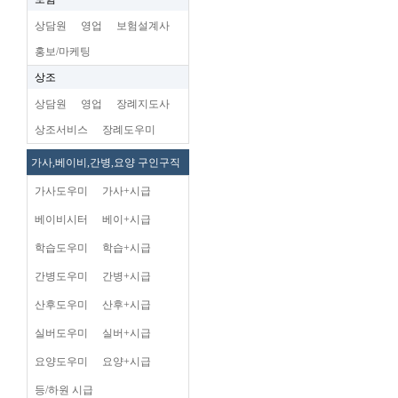
상담원
영업
보험설계사
홍보/마케팅
상조
상담원
영업
장례지도사
상조서비스
장례도우미
가사,베이비,간병,요양 구인구직
가사도우미
가사+시급
베이비시터
베이+시급
학습도우미
학습+시급
간병도우미
간병+시급
산후도우미
산후+시급
실버도우미
실버+시급
요양도우미
요양+시급
등/하원 시급