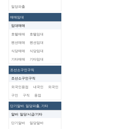
일당파출
매매임대
임대매매
호텔매매
호텔임대
펜션매매
펜션임대
식당매매
식당임대
기타매매
기타임대
조선소구인구직
조선소구인구직
외국인용접
내국인
외국인
구인
구직
용접
단기알바. 일당파출, 기타
알바: 일당/시급/기타
단기알바
일당알바