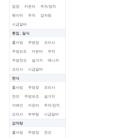
점장
카운타
주차/장치
웨이터
주차
감자탕
시급알바
횟집 , 일식
홀서빙
주방장
조리사
주방보조
카운터
주차
주방찬모
설거지
매니저
요리사
시급알바
한식
홀서빙
주방장
조리사
찬모
주방보조
설거지
지배인
카운터
주차/장치
요리사
부부팀
시급알바
감자탕
홀서빙
주방장
찬모