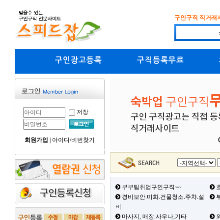
구인구직 직거래
구인광고등록
구직등록무료
저장
회원가입
|
아이디/비번찾기
부부팀취업구인구직~~
호
경비보안.미화.건물청소.주차.설
부
비
마사지, 매장.사우나,기타