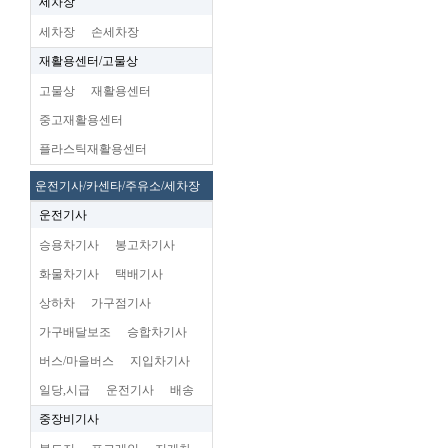
세차장
세차장
손세차장
재활용센터/고물상
고물상
재활용센터
중고재활용센터
플라스틱재활용센터
운전기사/카센타/주유소/세차장
운전기사
승용차기사
봉고차기사
화물차기사
택배기사
상하차
가구점기사
가구배달보조
승합차기사
버스/마을버스
지입차기사
일당,시급
운전기사
배송
중장비기사