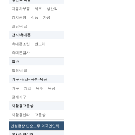
자동차부품
제조
생산직
김치공장
식품
가공
일당/시급
전자/휴대폰
휴대폰조립
반도체
휴대폰검사
알바
일당/시급
가구~씽크~목수~목공
가구
씽크
목수
목공
철재가구
재활용고물상
재활용센타
고물상
건설현장.단순노무.외국인인력
공사현장인력