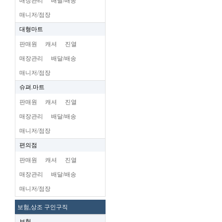
매장관리
배달/배송
매니저/점장
대형마트
판매원
캐셔
진열
매장관리
배달/배송
매니저/점장
슈펴.마트
판매원
캐셔
진열
매장관리
배달/배송
매니저/점장
편의점
판매원
캐셔
진열
매장관리
배달/배송
매니저/점장
보험,상조 구인구직
보험