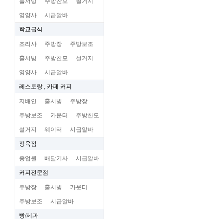
홀서빙
주방찬모
설거지
영양사
시급알바
학교급식
조리사
주방장
주방보조
홀서빙
주방찬모
설거지
영양사
시급알바
레스토랑 , 카페 커피
지배인
홀서빙
주방장
주방보조
카운터
주방찬모
설거지
웨이터
시급알바
정육점
종업원
배달기사
시급알바
커피전문점
주방장
홀서빙
카운터
주방보조
시급알바
빵/제과