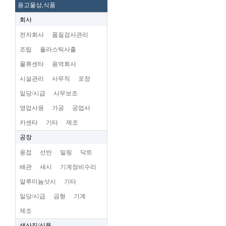
용고물상,식품
회사
전자회사
품질검사관리
조립
플라스틱사출
물류센타
용역회사
시설관리
사무직
포장
일당/시급
사무보조
영업사원
가공
공업사
카센타
기타
제조
공장
용접
선반
밀링
닥트
배관
새시
기계정비수리
알루미늄삿시
기타
일당/시급
금형
기계
제조
생산직/식품