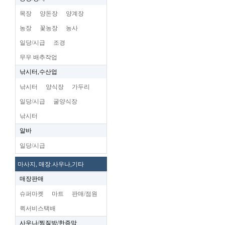
목장
양돈장
양계장
농장
꽃농장
농사
일당/시급
조경
무우 배추작업
낚시터,수산업
낚시터
양식장
가두리
일당/시급
굴양식장
낚시터
알바
일당/시급
마사지, 매장.사우나,기타
매장판매
슈퍼마켓
마트
판매/점원
퀵서비스택배
사우나/찜질방/한증막