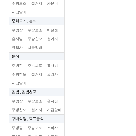
주방보조
설거지
카운터
시급알바
중화요리 , 분식
주방장
주방보조
배달원
홀서빙
주방찬모
설거지
요리사
시급알바
분식
주방장
주방보조
홀서빙
주방찬모
설거지
요리사
시급알바
김밥 , 김밥천국
주방장
주방보조
홀서빙
주방찬모
설거지
시급알바
구내식당 , 학교급식
주방장
주방보조
조리사