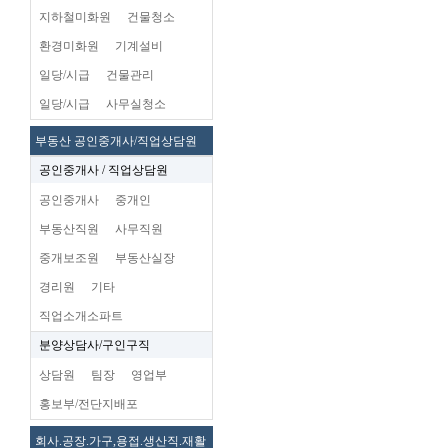
지하철미화원
건물청소
환경미화원
기계설비
일당/시급
건물관리
일당/시급
사무실청소
부동산 공인중개사/직업상담원
공인중개사 / 직업상담원
공인중개사
중개인
부동산직원
사무직원
중개보조원
부동산실장
경리원
기타
직업소개소파트
분양상담사/구인구직
상담원
팀장
영업부
홍보부/전단지배포
회사.공장.가구,용접.생산직.재활