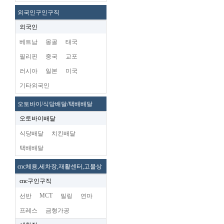
외국인구인구직
외국인
베트남
몽골
태국
필리핀
중국
교포
러시아
일본
미국
기타외국인
오토바이/식당배달/택배배달
오토바이배달
식당배달
치킨배달
택배배달
cnc체용,세차장,재활센터,고물상
cnc구인구직
MCT
선반
밀링
연마
프레스
금형가공