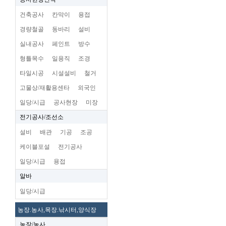
건축공사
칸막이
용접
경량철골
동바리
설비
실내공사
페인트
방수
형틀목수
일용직
조경
타일시공
시설설비
철거
고물상/재활용센타
외국인
일당/시급
공사현장
미장
전기공사/조선소
설비
배관
기공
조공
케이블포설
전기공사
일당/시급
용접
알바
일당/시급
농장.농사,목장.낚시터,양식장
농장/농사