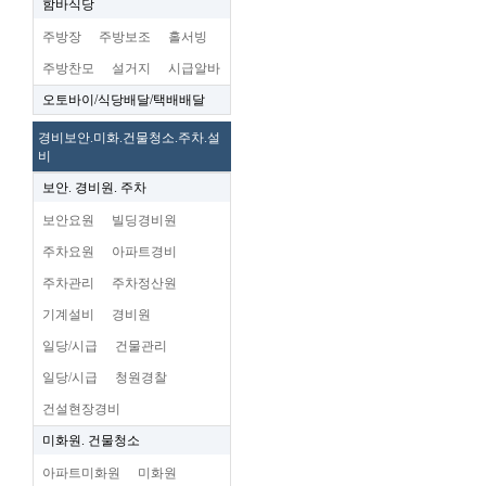
함바식당
주방장
주방보조
홀서빙
주방찬모
설거지
시급알바
오토바이/식당배달/택배배달
경비보안.미화.건물청소.주차.설
비
보안. 경비원. 주차
보안요원
빌딩경비원
주차요원
아파트경비
주차관리
주차정산원
기계설비
경비원
일당/시급
건물관리
일당/시급
청원경찰
건설현장경비
미화원. 건물청소
아파트미화원
미화원