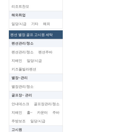
리조트찬모
해외취업
일당/시급
기타
해외
펜션 별장.골프.고시원 세탁
펜션관리/청소
펜션관리/청소
펜션주바
지배인
일당/시급
키즈풀빌라펜션
별장~관리
별장관리/청소
골프장~ 관리
안내데스크
골프장관리/청소
지배인
홀~
카운터
주바
주방보조
일당/시급
고시원