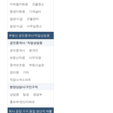
지하철미화원
건물청소
환경미화원
기계설비
일당/시급
건물관리
일당/시급
사무실청소
부동산 공인중개사/직업상담원
공인중개사 / 직업상담원
공인중개사
중개인
부동산직원
사무직원
중개보조원
부동산실장
경리원
기타
직업소개소파트
분양상담사/구인구직
상담원
팀장
영업부
홍보부/전단지배포
회사.공장.가구,용접.생산직.재활