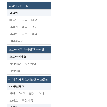
외국인구인구직
외국인
베트남
몽골
태국
필리핀
중국
교포
러시아
일본
미국
기타외국인
오토바이/식당배달/택배배달
오토바이배달
식당배달
치킨배달
택배배달
cnc체용,세차장,재활센터,고물상
cnc구인구직
MCT
선반
밀링
연마
프레스
금형가공