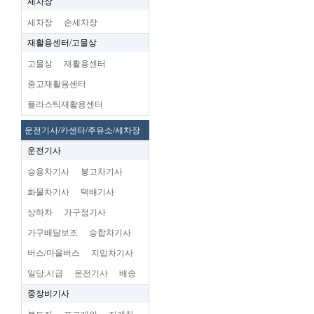
세차장
세차장
손세차장
재활용센터/고물상
고물상
재활용센터
중고재활용센터
플라스틱재활용센터
운전기사/카센타/주유소/세차장
운전기사
승용차기사
봉고차기사
화물차기사
택배기사
상하차
가구점기사
가구배달보조
승합차기사
버스/마을버스
지입차기사
일당,시급
운전기사
배송
중장비기사