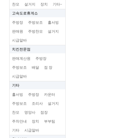
찬모
설거지
장치
기타~
고속도로휴게소
주방장
주방보조
홀서빙
판매원
주방찬모
설거지
시급알바
치킨전문점
판매계산원
주방장
주방보조
배달
점 장
시급알바
기타
홀서빙
주방장
카운터
주방보조
조리사
설거지
찬모
영양사
점장
주차안내
장치
부부팀
기타
시급알바