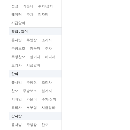
점장
카운타
주차/장치
웨이터
주차
감자탕
시급알바
횟집 , 일식
홀서빙
주방장
조리사
주방보조
카운터
주차
주방찬모
설거지
매니저
요리사
시급알바
한식
홀서빙
주방장
조리사
찬모
주방보조
설거지
지배인
카운터
주차/장치
요리사
부부팀
시급알바
감자탕
홀서빙
주방장
찬모