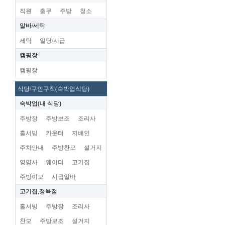
직원
총무
주방
청소
알바/세탁
세탁
일당/시급
캠핑장
캠핑장
식당/구인구직(숙박업식당)
숙박업(내 식당)
주방장
주방보조
조리사
홀서빙
카운터
지배인
주차안내
주방찬모
설거지
영양사
웨이터
고기집
주방이모
시급알바
고기집,정육점
홀서빙
주방장
조리사
찬모
주방보조
설거지