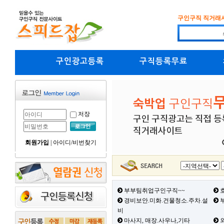
구인구직 직거래
구인광고등록
구직등록무료
저장
회원가입
|
아이디/비번찾기
부부팀취업구인구직~~
호
경비보안.미화.건물청소.주차.설
부
비
마사지, 매장.사우나,기타