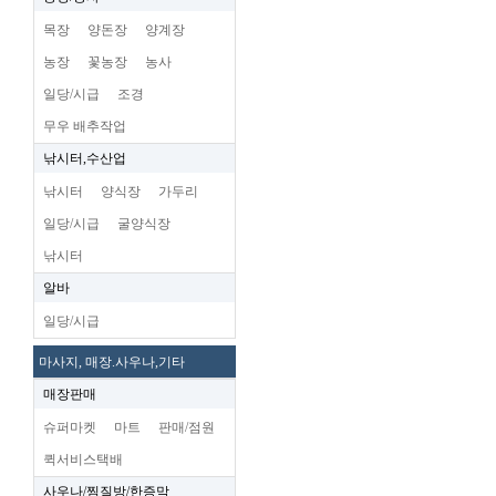
목장
양돈장
양계장
농장
꽃농장
농사
일당/시급
조경
무우 배추작업
낚시터,수산업
낚시터
양식장
가두리
일당/시급
굴양식장
낚시터
알바
일당/시급
마사지, 매장.사우나,기타
매장판매
슈퍼마켓
마트
판매/점원
퀵서비스택배
사우나/찜질방/한증막