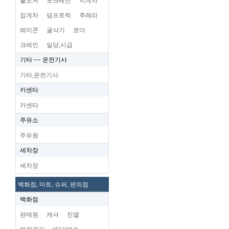
불도저
포크레인
지게차
집게차
덤프트럭
추레라
레미콘
굴삭기
로더
크레인
일당,시급
기타 ~~ 운전기사
기타,운전기사
카센타
카센타
주유소
주유원
세차장
세차장
백화점, 마트, 슈퍼, 편의점
백화점
편매원
캐셔
진열