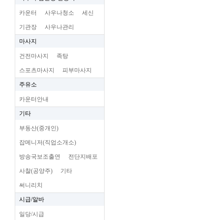
카운터
사우나청소
세신
기관장
사우나관리
마사지
건전마사지
족탕
스포츠마사지
피부마사지
주유소
카운터안내
기타
부동산(중개인)
잡메니저(직업소개소)
방송국보조출연
전단지배포
사찰(공양주)
기타
써니리치
시급/알바
일당/시급