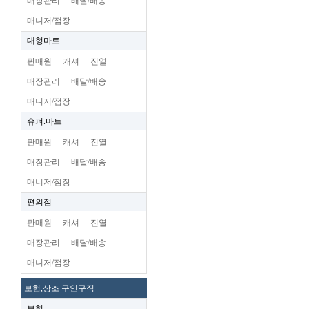
매장관리
배달/배송
매니저/점장
대형마트
판매원
캐셔
진열
매장관리
배달/배송
매니저/점장
슈펴.마트
판매원
캐셔
진열
매장관리
배달/배송
매니저/점장
편의점
판매원
캐셔
진열
매장관리
배달/배송
매니저/점장
보험,상조 구인구직
보험