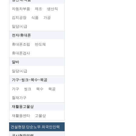
자동차부품
제조
생산직
김치공장
식품
가공
일당/시급
전자/휴대폰
휴대폰조립
반도체
휴대폰검사
알바
일당/시급
가구~씽크~목수~목공
가구
씽크
목수
목공
철재가구
재활용고물상
재활용센타
고물상
건설현장.단순노무.외국인인력
공사현장인력