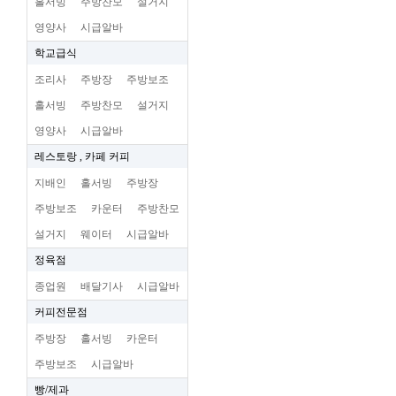
홀서빙
주방찬모
설거지
영양사
시급알바
학교급식
조리사
주방장
주방보조
홀서빙
주방찬모
설거지
영양사
시급알바
레스토랑 , 카페 커피
지배인
홀서빙
주방장
주방보조
카운터
주방찬모
설거지
웨이터
시급알바
정육점
종업원
배달기사
시급알바
커피전문점
주방장
홀서빙
카운터
주방보조
시급알바
빵/제과