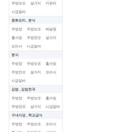
주방보조
설거지
카운터
시급알바
중화요리 , 분식
주방장
주방보조
배달원
홀서빙
주방찬모
설거지
요리사
시급알바
분식
주방장
주방보조
홀서빙
주방찬모
설거지
요리사
시급알바
김밥 , 김밥천국
주방장
주방보조
홀서빙
주방찬모
설거지
시급알바
구내식당 , 학교급식
주방장
주방보조
조리사