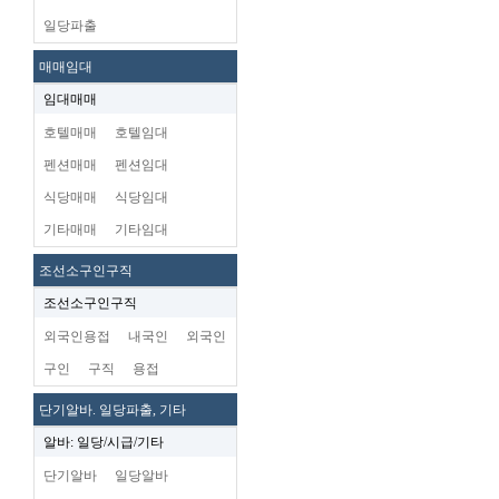
일당파출
매매임대
임대매매
호텔매매
호텔임대
펜션매매
펜션임대
식당매매
식당임대
기타매매
기타임대
조선소구인구직
조선소구인구직
외국인용접
내국인
외국인
구인
구직
용접
단기알바. 일당파출, 기타
알바: 일당/시급/기타
단기알바
일당알바