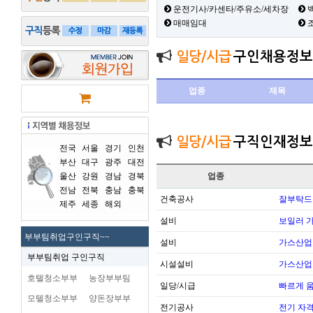
운전기사/카센타/주유소/세차장
백
매매임대
일당/시급
구인채용정보
업종
제목
일당/시급
구직인재정보
전국
서울
경기
인천
부산
대구
광주
대전
울산
강원
경남
경북
업종
전남
전북
충남
충북
건축공사
잘부탁드
제주
세종
해외
설비
보일러 가
부부팀취업구인구직~~
설비
가스산업
부부팀취업 구인구직
시설설비
가스산업
호텔청소부부
농장부부팀
일당/시급
빠르게 
모텔청소부부
양돈장부부
전기공사
전기 자