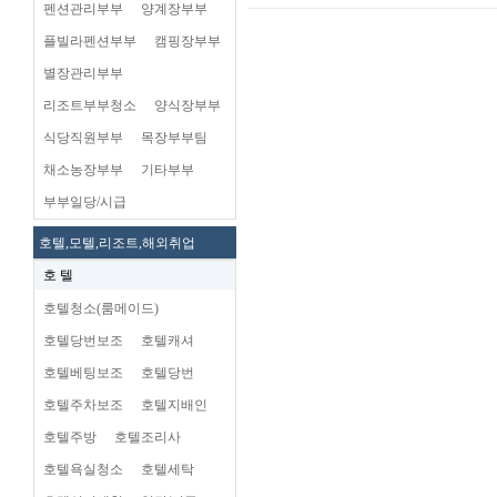
펜션관리부부
양계장부부
플빌라펜션부부
캠핑장부부
별장관리부부
리조트부부청소
양식장부부
식당직원부부
목장부부팀
채소농장부부
기타부부
부부일당/시급
호텔,모텔,리조트,해외취업
호 텔
호텔청소(룸메이드)
호텔당번보조
호텔캐셔
호텔베팅보조
호텔당번
호텔주차보조
호텔지배인
호텔주방
호텔조리사
호텔욕실청소
호텔세탁