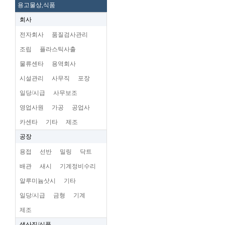
용고물상,식품
회사
전자회사
품질검사관리
조립
플라스틱사출
물류센타
용역회사
시설관리
사무직
포장
일당/시급
사무보조
영업사원
가공
공업사
카센타
기타
제조
공장
용접
선반
밀링
닥트
배관
새시
기계정비수리
알루미늄삿시
기타
일당/시급
금형
기계
제조
생산직/식품