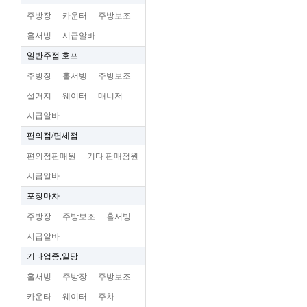
주방장
카운터
주방보조
홀서빙
시급알바
일반주점.호프
주방장
홀서빙
주방보조
설거지
웨이터
매니저
시급알바
편의점/면세점
편의점판매원
기타 판매점원
시급알바
포장마차
주방장
주방보조
홀서빙
시급알바
기타업종,일당
홀서빙
주방장
주방보조
카운타
웨이터
주차