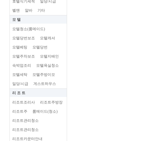
호텔식기세척
일당/시급
벨맨
알바
기타
모 텔
모텔청소(룸메이드)
모텔당번보조
모텔캐셔
모텔베팅
모텔당번
모텔주차보조
모텔지배인
숙박업조리
모텔욕실청소
모텔세탁
모텔주방이모
일당/시급
게스트하우스
리 조 트
리조트조리사
리조트주방장
리조트주
룸메이드(청소)
리조트관리청소
리조트관리청소
리조트카운터안내