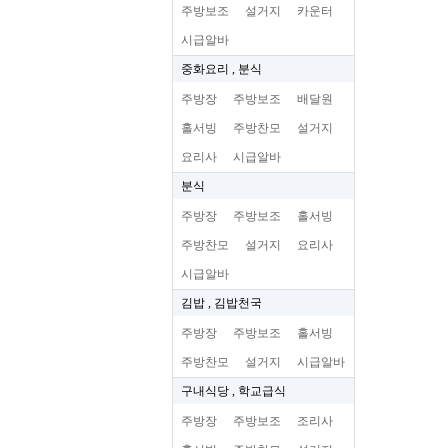
주방보조
설거지
카운터
시급알바
중화요리 , 분식
주방장
주방보조
배달원
홀서빙
주방찬모
설거지
요리사
시급알바
분식
주방장
주방보조
홀서빙
주방찬모
설거지
요리사
시급알바
김밥 , 김밥천국
주방장
주방보조
홀서빙
주방찬모
설거지
시급알바
구내식당 , 학교급식
주방장
주방보조
조리사