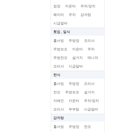
점장
카운타
주차/장치
웨이터
주차
감자탕
시급알바
횟집 , 일식
홀서빙
주방장
조리사
주방보조
카운터
주차
주방찬모
설거지
매니저
요리사
시급알바
한식
홀서빙
주방장
조리사
찬모
주방보조
설거지
지배인
카운터
주차/장치
요리사
부부팀
시급알바
감자탕
홀서빙
주방장
찬모