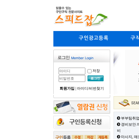
구인광고등록
구
저장
회원가입
|
아이디/비번찾기
부부팀취업
경비보안.미
비
마사지, 매