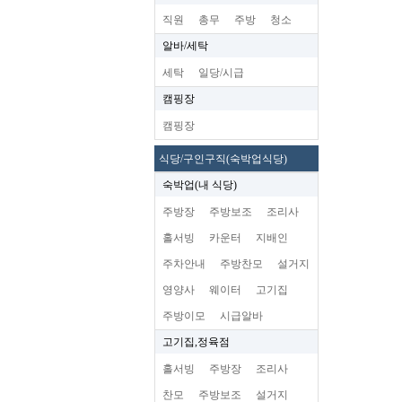
직원
총무
주방
청소
알바/세탁
세탁
일당/시급
캠핑장
캠핑장
식당/구인구직(숙박업식당)
숙박업(내 식당)
주방장
주방보조
조리사
홀서빙
카운터
지배인
주차안내
주방찬모
설거지
영양사
웨이터
고기집
주방이모
시급알바
고기집,정육점
홀서빙
주방장
조리사
찬모
주방보조
설거지