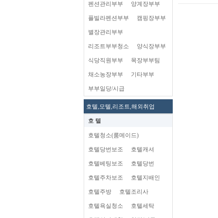
펜션관리부부
양계장부부
플빌라펜션부부
캠핑장부부
별장관리부부
리조트부부청소
양식장부부
식당직원부부
목장부부팀
채소농장부부
기타부부
부부일당/시급
호텔,모텔,리조트,해외취업
호 텔
호텔청소(룸메이드)
호텔당번보조
호텔캐셔
호텔베팅보조
호텔당번
호텔주차보조
호텔지배인
호텔주방
호텔조리사
호텔욕실청소
호텔세탁