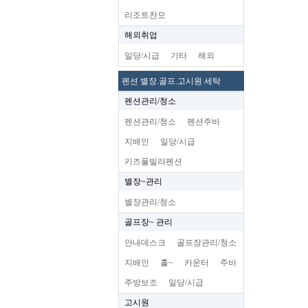
리조트찬모
해외취업
일당/시급
기타
해외
펜션 별장.골프.고시원 세탁
펜션관리/청소
펜션관리/청소
펜션주바
지배인
일당/시급
키즈풀빌라펜션
별장~관리
별장관리/청소
골프장~ 관리
안내데스크
골프장관리/청소
지배인
홀~
카운터
주바
주방보조
일당/시급
고시원