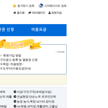
람권 신청
이용요금
✅ 회원가입 방법
구인광고 등록 및 열람권 신청
※취업~처음방문~
※도우미(이용요금안내)
 세탁
식당/구인구직(숙박업식당)
생산직.재활
건설현장.단순노무.외국인인력
농장.농사,목장.낚시터,양식장
배배달
cnc체용,세차장,재활센터,고물상