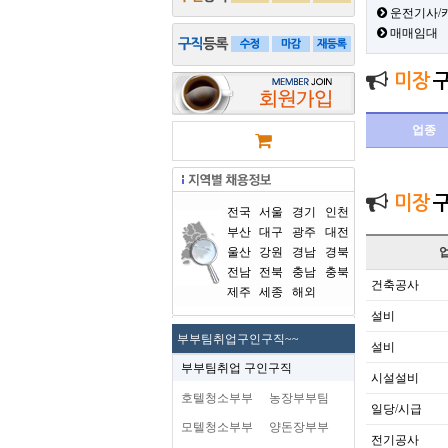
운전기사/
매매임대
미장
업종
미장
전국
서울
경기
인천
부산
대구
광주
대전
울산
강원
경남
경북
전남
전북
충남
충북
건축공사
제주
세종
해외
설비
부부팀취업구인구직~~
설비
부부팀취업 구인구직
시설설비
호텔청소부부
농장부부팀
일당/시급
모텔청소부부
양돈장부부
전기공사