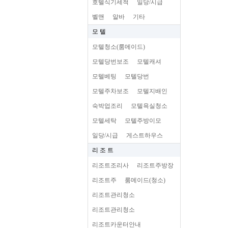
호텔식기세척
일당/시급
벨맨
알바
기타
모 텔
모텔청소(룸메이드)
모텔당번보조
모텔캐셔
모텔베팅
모텔당번
모텔주차보조
모텔지배인
숙박업조리
모텔욕실청소
모텔세탁
모텔주방이모
일당/시급
게스트하우스
리 조 트
리조트조리사
리조트주방장
리조트주
룸메이드(청소)
리조트관리청소
리조트관리청소
리조트카운터안내