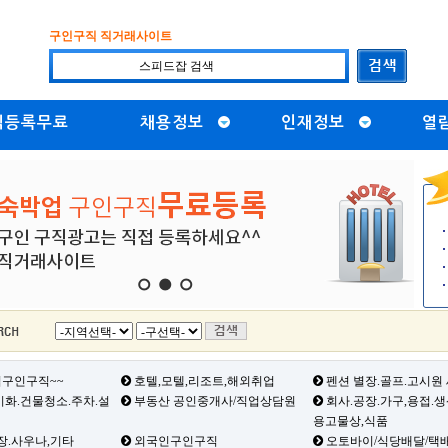
구인구직 직거래사이트
직등록무료
채용정보
인재정보
열
1
2
3
구인구직~~
호텔,모텔,리조트,해외취업
펜션 별장.골프.고시원
화.건물청소.주차.설
부동산 공인중개사/직업상담원
회사.공장.가구,용접.
용고물상,식품
장.사우나,기타
외국인구인구직
오토바이/식당배달/택