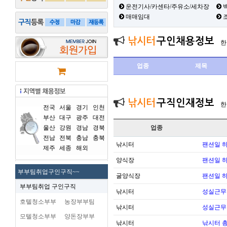
운전기사/카센타/주유소/세차장
백
매매임대
낚시터
구인채용정보
한
업종
제목
낚시터
구직인재정보
한
전국
서울
경기
인천
부산
대구
광주
대전
울산
강원
경남
경북
업종
전남
전북
충남
충북
낚시터
팬션일 
제주
세종
해외
양식장
팬션일 
부부팀취업구인구직~~
굴양식장
팬션일 
부부팀취업 구인구직
낚시터
성실근무
호텔청소부부
농장부부팀
낚시터
성실근무
모텔청소부부
양돈장부부
낚시터
낚시터 