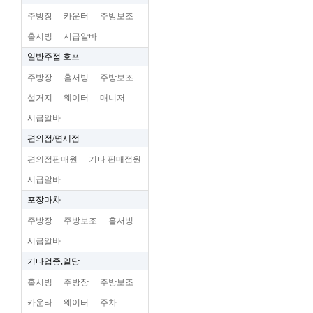
주방장
카운터
주방보조
홀서빙
시급알바
일반주점.호프
주방장
홀서빙
주방보조
설거지
웨이터
매니저
시급알바
편의점/면세점
편의점판매원
기타 판매점원
시급알바
포장마차
주방장
주방보조
홀서빙
시급알바
기타업종,일당
홀서빙
주방장
주방보조
카운타
웨이터
주차