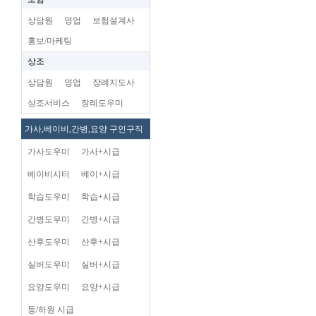
상담원
영업
보험설계사
홍보/마케팅
상조
상담원
영업
장례지도사
상조서비스
장례도우미
가사,베이비,간병,요양 구인구직
가사도우미
가사+시급
베이비시터
베이+시급
학습도우미
학습+시급
간병도우미
간병+시급
산후도우미
산후+시급
실버도우미
실버+시급
요양도우미
요양+시급
등/하원 시급