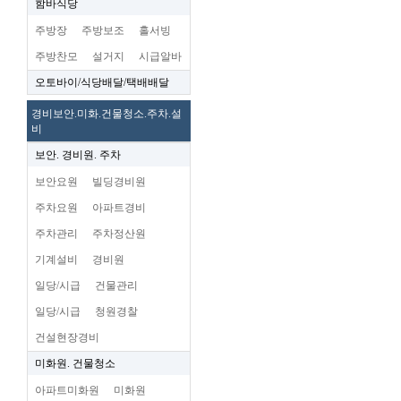
함바식당
주방장
주방보조
홀서빙
주방찬모
설거지
시급알바
오토바이/식당배달/택배배달
경비보안.미화.건물청소.주차.설
비
보안. 경비원. 주차
보안요원
빌딩경비원
주차요원
아파트경비
주차관리
주차정산원
기계설비
경비원
일당/시급
건물관리
일당/시급
청원경찰
건설현장경비
미화원. 건물청소
아파트미화원
미화원