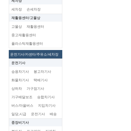
세차장
세차장
손세차장
재활용센터/고물상
고물상
재활용센터
중고재활용센터
플라스틱재활용센터
운전기사/카센타/주유소/세차장
운전기사
승용차기사
봉고차기사
화물차기사
택배기사
상하차
가구점기사
가구배달보조
승합차기사
버스/마을버스
지입차기사
일당,시급
운전기사
배송
중장비기사