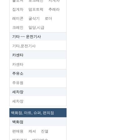
불도저
포크레인
지게차
집게차
덤프트럭
추레라
레미콘
굴삭기
로더
크레인
일당,시급
기타 ~~ 운전기사
기타,운전기사
카센타
카센타
주유소
주유원
세차장
세차장
백화점, 마트, 슈퍼, 편의점
백화점
편매원
캐셔
진열