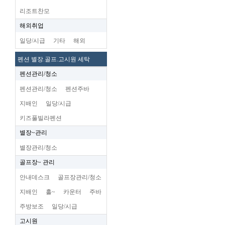
리조트찬모
해외취업
일당/시급
기타
해외
펜션 별장.골프.고시원 세탁
펜션관리/청소
펜션관리/청소
펜션주바
지배인
일당/시급
키즈풀빌라펜션
별장~관리
별장관리/청소
골프장~ 관리
안내데스크
골프장관리/청소
지배인
홀~
카운터
주바
주방보조
일당/시급
고시원