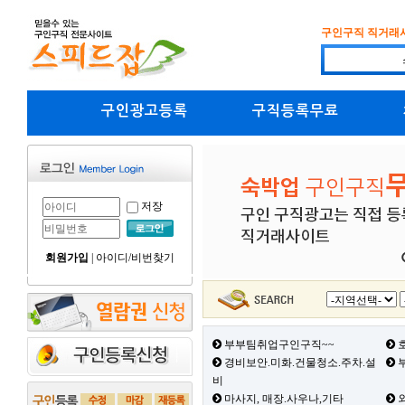
구인구직 직거래
구인광고등록
구직등록무료
저장
회원가입
|
아이디/비번찾기
부부팀취업구인구직~~
호
경비보안.미화.건물청소.주차.설
부
비
마사지, 매장.사우나,기타