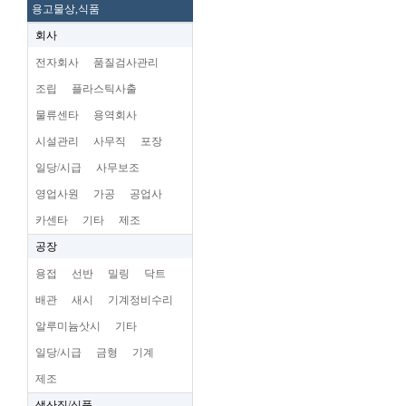
용고물상,식품
회사
전자회사
품질검사관리
조립
플라스틱사출
물류센타
용역회사
시설관리
사무직
포장
일당/시급
사무보조
영업사원
가공
공업사
카센타
기타
제조
공장
용접
선반
밀링
닥트
배관
새시
기계정비수리
알루미늄삿시
기타
일당/시급
금형
기계
제조
생산직/식품