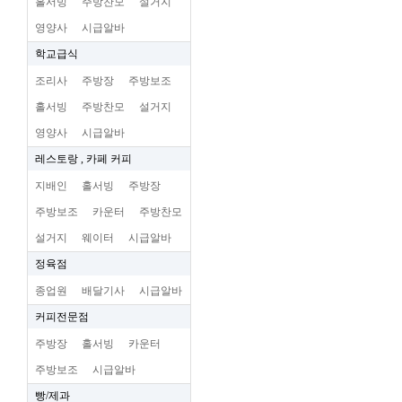
홀서빙
주방찬모
설거지
영양사
시급알바
학교급식
조리사
주방장
주방보조
홀서빙
주방찬모
설거지
영양사
시급알바
레스토랑 , 카페 커피
지배인
홀서빙
주방장
주방보조
카운터
주방찬모
설거지
웨이터
시급알바
정육점
종업원
배달기사
시급알바
커피전문점
주방장
홀서빙
카운터
주방보조
시급알바
빵/제과