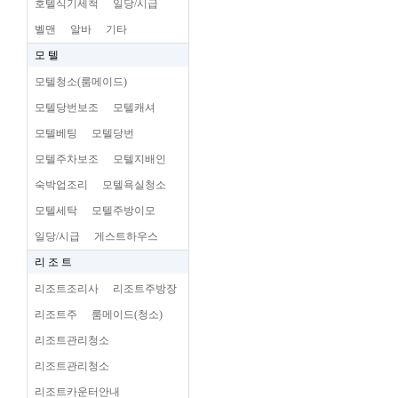
호텔식기세척
일당/시급
벨맨
알바
기타
모 텔
모텔청소(룸메이드)
모텔당번보조
모텔캐셔
모텔베팅
모텔당번
모텔주차보조
모텔지배인
숙박업조리
모텔욕실청소
모텔세탁
모텔주방이모
일당/시급
게스트하우스
리 조 트
리조트조리사
리조트주방장
리조트주
룸메이드(청소)
리조트관리청소
리조트관리청소
리조트카운터안내