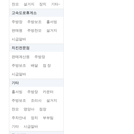
찬모
설거지
장치
기타~
고속도로휴게소
주방장
주방보조
홀서빙
판매원
주방찬모
설거지
시급알바
치킨전문점
판매계산원
주방장
주방보조
배달
점 장
시급알바
기타
홀서빙
주방장
카운터
주방보조
조리사
설거지
찬모
영양사
점장
주차안내
장치
부부팀
기타
시급알바