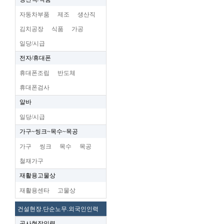
자동차부품
제조
생산직
김치공장
식품
가공
일당/시급
전자/휴대폰
휴대폰조립
반도체
휴대폰검사
알바
일당/시급
가구~씽크~목수~목공
가구
씽크
목수
목공
철재가구
재활용고물상
재활용센타
고물상
건설현장.단순노무.외국인인력
공사현장인력