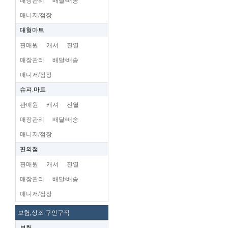
매장관리
배달/배송
매니저/점장
대형마트
판매원
캐셔
진열
매장관리
배달/배송
매니저/점장
슈펴.마트
판매원
캐셔
진열
매장관리
배달/배송
매니저/점장
편의점
판매원
캐셔
진열
매장관리
배달/배송
매니저/점장
보험,상조 구인구직
보험