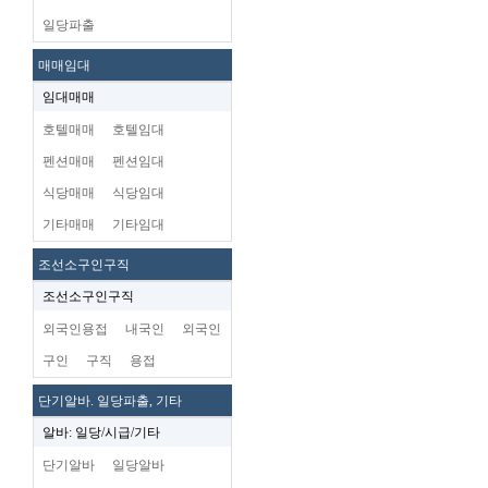
일당파출
매매임대
임대매매
호텔매매
호텔임대
펜션매매
펜션임대
식당매매
식당임대
기타매매
기타임대
조선소구인구직
조선소구인구직
외국인용접
내국인
외국인
구인
구직
용접
단기알바. 일당파출, 기타
알바: 일당/시급/기타
단기알바
일당알바