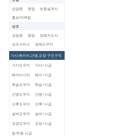
상담원
영업
보험설계사
홍보/마케팅
상조
상담원
영업
장례지도사
상조서비스
장례도우미
가사,베이비,간병,요양 구인구직
가사도우미
가사+시급
베이비시터
베이+시급
학습도우미
학습+시급
간병도우미
간병+시급
산후도우미
산후+시급
실버도우미
실버+시급
요양도우미
요양+시급
등/하원 시급