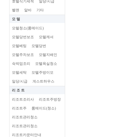
호텔식기세척
일당/시급
벨맨
알바
기타
모 텔
모텔청소(룸메이드)
모텔당번보조
모텔캐셔
모텔베팅
모텔당번
모텔주차보조
모텔지배인
숙박업조리
모텔욕실청소
모텔세탁
모텔주방이모
일당/시급
게스트하우스
리 조 트
리조트조리사
리조트주방장
리조트주
룸메이드(청소)
리조트관리청소
리조트관리청소
리조트카운터안내