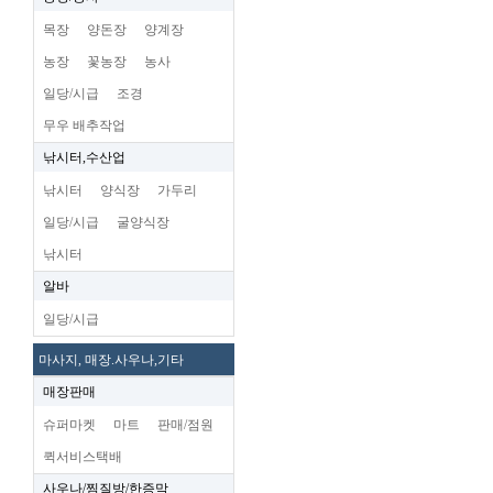
목장
양돈장
양계장
농장
꽃농장
농사
일당/시급
조경
무우 배추작업
낚시터,수산업
낚시터
양식장
가두리
일당/시급
굴양식장
낚시터
알바
일당/시급
마사지, 매장.사우나,기타
매장판매
슈퍼마켓
마트
판매/점원
퀵서비스택배
사우나/찜질방/한증막