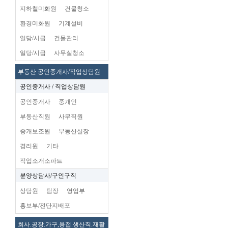
지하철미화원
건물청소
환경미화원
기계설비
일당/시급
건물관리
일당/시급
사무실청소
부동산 공인중개사/직업상담원
공인중개사 / 직업상담원
공인중개사
중개인
부동산직원
사무직원
중개보조원
부동산실장
경리원
기타
직업소개소파트
분양상담사/구인구직
상담원
팀장
영업부
홍보부/전단지배포
회사.공장.가구,용접.생산직.재활