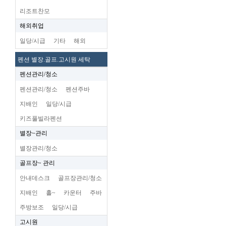
리조트찬모
해외취업
일당/시급
기타
해외
펜션 별장.골프.고시원 세탁
펜션관리/청소
펜션관리/청소
펜션주바
지배인
일당/시급
키즈풀빌라펜션
별장~관리
별장관리/청소
골프장~ 관리
안내데스크
골프장관리/청소
지배인
홀~
카운터
주바
주방보조
일당/시급
고시원