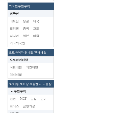
외국인구인구직
외국인
베트남
몽골
태국
필리핀
중국
교포
러시아
일본
미국
기타외국인
오토바이/식당배달/택배배달
오토바이배달
식당배달
치킨배달
택배배달
cnc체용,세차장,재활센터,고물상
cnc구인구직
MCT
선반
밀링
연마
프레스
금형가공