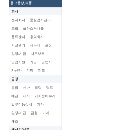
용고물상,식품
회사
전자회사
품질검사관리
조립
플라스틱사출
물류센타
용역회사
시설관리
사무직
포장
일당/시급
사무보조
영업사원
가공
공업사
카센타
기타
제조
공장
용접
선반
밀링
닥트
배관
새시
기계정비수리
알루미늄삿시
기타
일당/시급
금형
기계
제조
생산직/식품