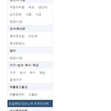
자동차부품
제조
생산직
김치공장
식품
가공
일당/시급
전자/휴대폰
휴대폰조립
반도체
휴대폰검사
알바
일당/시급
가구~씽크~목수~목공
가구
씽크
목수
목공
철재가구
재활용고물상
재활용센타
고물상
건설현장.단순노무.외국인인력
공사현장인력