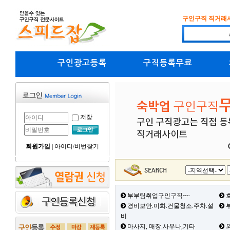
구인구직 직거래
구인광고등록
구직등록무료
저장
회원가입
|
아이디/비번찾기
부부팀취업구인구직~~
호
경비보안.미화.건물청소.주차.설
부
비
마사지, 매장.사우나,기타