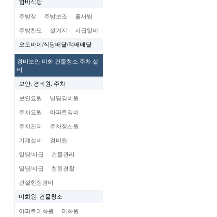
함바식당
주방장
주방보조
홀서빙
주방찬모
설거지
시급알바
오토바이/식당배달/택배배달
경비보안.미화.건물청소.주차.설
비
보안. 경비원. 주차
보안요원
빌딩경비원
주차요원
아파트경비
주차관리
주차정산원
기계설비
경비원
일당/시급
건물관리
일당/시급
청원경찰
건설현장경비
미화원. 건물청소
아파트미화원
미화원