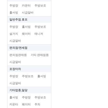
주방장
카운터
주방보조
홀서빙
시급알바
일반주점.호프
주방장
홀서빙
주방보조
설거지
웨이터
매니저
시급알바
편의점/면세점
편의점판매원
기타 판매점원
시급알바
포장마차
주방장
주방보조
홀서빙
시급알바
기타업종,일당
홀서빙
주방장
주방보조
카운타
웨이터
주차