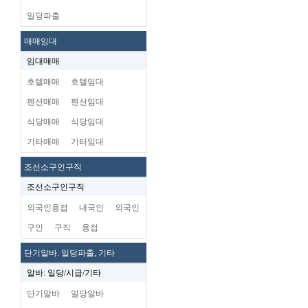
일당파출
매매임대
임대매매
호텔매매
호텔임대
펜션매매
펜션임대
식당매매
식당임대
기타매매
기타임대
조선소구인구직
조선소구인구직
외국인용접
내국인
외국인
구인
구직
용접
단기알바. 일당파출, 기타
알바: 일당/시급/기타
단기알바
일당알바