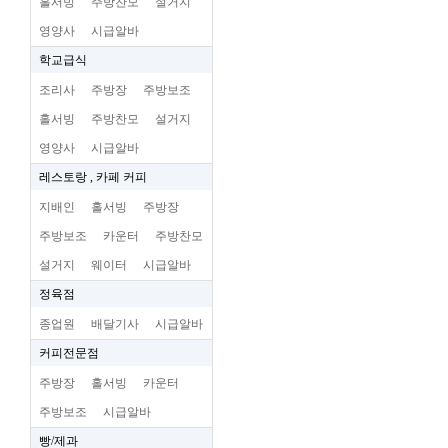
홀서빙
주방찬모
설거지
영양사
시급알바
학교급식
조리사
주방장
주방보조
홀서빙
주방찬모
설거지
영양사
시급알바
레스토랑 , 카페 커피
지배인
홀서빙
주방장
주방보조
카운터
주방찬모
설거지
웨이터
시급알바
정육점
종업원
배달기사
시급알바
커피전문점
주방장
홀서빙
카운터
주방보조
시급알바
빵/제과