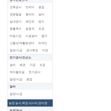
건축공사
칸막이
용접
경량철골
동바리
설비
실내공사
페인트
방수
형틀목수
일용직
조경
타일시공
시설설비
철거
고물상/재활용센타
외국인
일당/시급
공사현장
미장
전기공사/조선소
설비
배관
기공
조공
케이블포설
전기공사
일당/시급
용접
알바
일당/시급
농장.농사,목장.낚시터,양식장
농장/농사