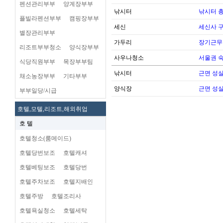
펜션관리부부
양계장부부
낚시터
낚시터 
플빌라펜션부부
캠핑장부부
세신
세신사 
별장관리부부
가두리
장기근무
리조트부부청소
양식장부부
사우나청소
서울권 
식당직원부부
목장부부팀
낚시터
근면 성
채소농장부부
기타부부
양식장
근면 성
부부일당/시급
호텔,모텔,리조트,해외취업
호 텔
호텔청소(룸메이드)
호텔당번보조
호텔캐셔
호텔베팅보조
호텔당번
호텔주차보조
호텔지배인
호텔주방
호텔조리사
호텔욕실청소
호텔세탁