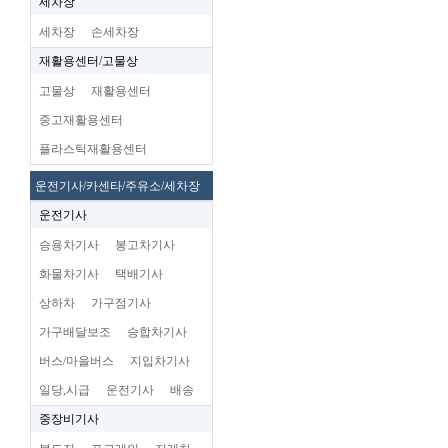
세차장
세차장
손세차장
재활용센터/고물상
고물상
재활용센터
중고재활용센터
플라스틱재활용센터
운전기사/카센타/주유소/세차장
운전기사
승용차기사
봉고차기사
화물차기사
택배기사
상하차
가구점기사
가구배달보조
승합차기사
버스/마을버스
지입차기사
일당,시급
운전기사
배송
중장비기사