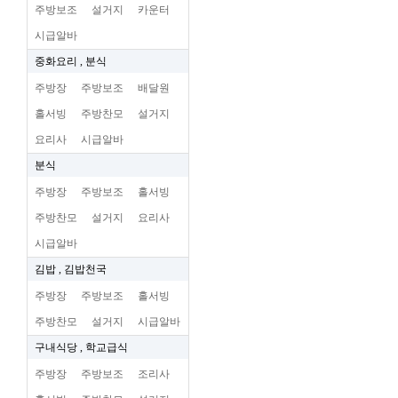
주방보조
설거지
카운터
시급알바
중화요리 , 분식
주방장
주방보조
배달원
홀서빙
주방찬모
설거지
요리사
시급알바
분식
주방장
주방보조
홀서빙
주방찬모
설거지
요리사
시급알바
김밥 , 김밥천국
주방장
주방보조
홀서빙
주방찬모
설거지
시급알바
구내식당 , 학교급식
주방장
주방보조
조리사