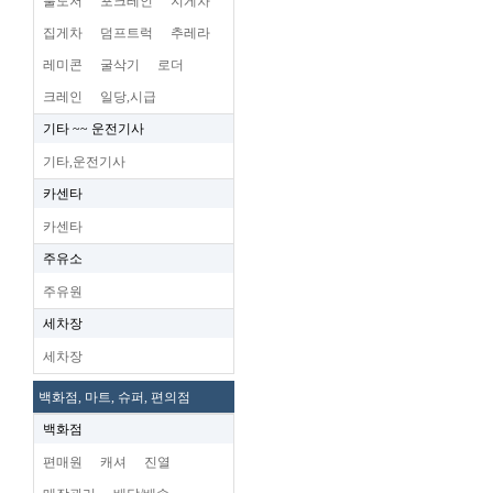
불도저
포크레인
지게차
집게차
덤프트럭
추레라
레미콘
굴삭기
로더
크레인
일당,시급
기타 ~~ 운전기사
기타,운전기사
카센타
카센타
주유소
주유원
세차장
세차장
백화점, 마트, 슈퍼, 편의점
백화점
편매원
캐셔
진열