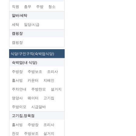
직원
총무
주방
청소
알바/세탁
세탁
일당/시급
캠핑장
캠핑장
식당/구인구직(숙박업식당)
숙박업(내 식당)
주방장
주방보조
조리사
홀서빙
카운터
지배인
주차안내
주방찬모
설거지
영양사
웨이터
고기집
주방이모
시급알바
고기집,정육점
홀서빙
주방장
조리사
찬모
주방보조
설거지