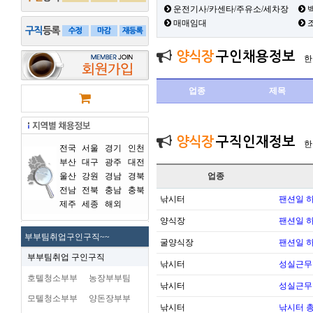
운전기사/카센타/주유소/세차장
백
매매임대
양식장
구인채용정보
한
업종
제목
양식장
구직인재정보
한
전국
서울
경기
인천
부산
대구
광주
대전
울산
강원
경남
경북
업종
전남
전북
충남
충북
낚시터
팬션일 
제주
세종
해외
양식장
팬션일 
부부팀취업구인구직~~
굴양식장
팬션일 
부부팀취업 구인구직
낚시터
성실근무
호텔청소부부
농장부부팀
낚시터
성실근무
모텔청소부부
양돈장부부
낚시터
낚시터 