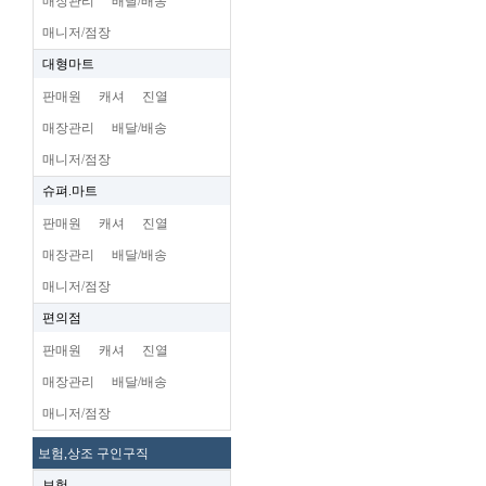
매장관리
배달/배송
매니저/점장
대형마트
판매원
캐셔
진열
매장관리
배달/배송
매니저/점장
슈펴.마트
판매원
캐셔
진열
매장관리
배달/배송
매니저/점장
편의점
판매원
캐셔
진열
매장관리
배달/배송
매니저/점장
보험,상조 구인구직
보험