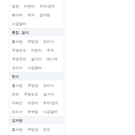
점장
카운타
주차/장치
웨이터
주차
감자탕
시급알바
횟집 , 일식
홀서빙
주방장
조리사
주방보조
카운터
주차
주방찬모
설거지
매니저
요리사
시급알바
한식
홀서빙
주방장
조리사
찬모
주방보조
설거지
지배인
카운터
주차/장치
요리사
부부팀
시급알바
감자탕
홀서빙
주방장
찬모