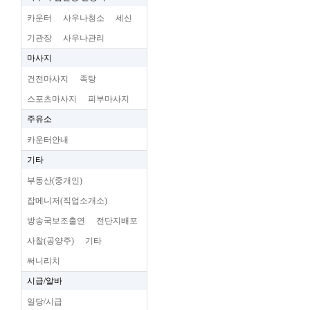
카운터
사우나청소
세신
기관장
사우나관리
마사지
건전마사지
족탕
스포츠마사지
피부마사지
주유소
카운터안내
기타
부동산(중개인)
잡메니저(직업소개소)
방송국보조출연
전단지배포
사찰(공양주)
기타
써니리치
시급/알바
일당/시급