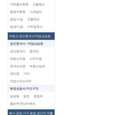
지하철미화원
건물청소
환경미화원
기계설비
일당/시급
건물관리
일당/시급
사무실청소
부동산 공인중개사/직업상담원
공인중개사 / 직업상담원
공인중개사
중개인
부동산직원
사무직원
중개보조원
부동산실장
경리원
기타
직업소개소파트
분양상담사/구인구직
상담원
팀장
영업부
홍보부/전단지배포
회사.공장.가구,용접.생산직.재활