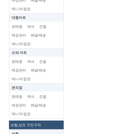
매장관리
배달/배송
매니저/점장
대형마트
판매원
캐셔
진열
매장관리
배달/배송
매니저/점장
슈펴.마트
판매원
캐셔
진열
매장관리
배달/배송
매니저/점장
편의점
판매원
캐셔
진열
매장관리
배달/배송
매니저/점장
보험,상조 구인구직
보험