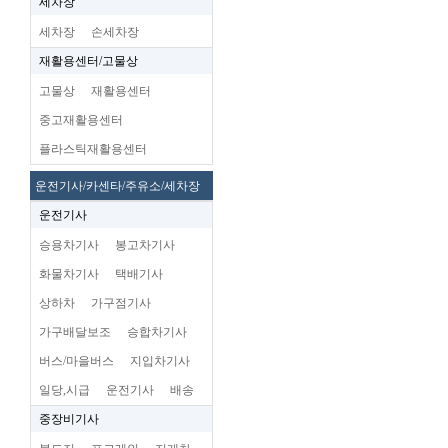
세차장
세차장
손세차장
재활용센터/고물상
고물상
재활용센터
중고재활용센터
플라스틱재활용센터
운전기사/카센타/주유소/세차장
운전기사
승용차기사
봉고차기사
화물차기사
택배기사
상하차
가구점기사
가구배달보조
승합차기사
버스/마을버스
지입차기사
일당,시급
운전기사
배송
중장비기사