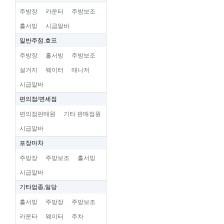
주방장
카운터
주방보조
홀서빙
시급알바
일반주점.호프
주방장
홀서빙
주방보조
설거지
웨이터
매니저
시급알바
편의점/면세점
편의점판매원
기타 판매점원
시급알바
포장마차
주방장
주방보조
홀서빙
시급알바
기타업종,일당
홀서빙
주방장
주방보조
카운타
웨이터
주차