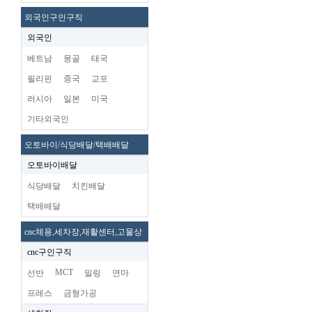
외국인구인구직
외국인
베트남
몽골
태국
필리핀
중국
교포
러시아
일본
미국
기타외국인
오토바이/식당배달/택배배달
오토바이배달
식당배달
치킨배달
택배배달
cnc체용,세차장,재활센터,고물상
cnc구인구직
MCT
선반
밀링
연마
프레스
금형가공