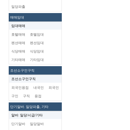
일당파출
매매임대
임대매매
호텔매매
호텔임대
펜션매매
펜션임대
식당매매
식당임대
기타매매
기타임대
조선소구인구직
조선소구인구직
외국인용접
내국인
외국인
구인
구직
용접
단기알바. 일당파출, 기타
알바: 일당/시급/기타
단기알바
일당알바