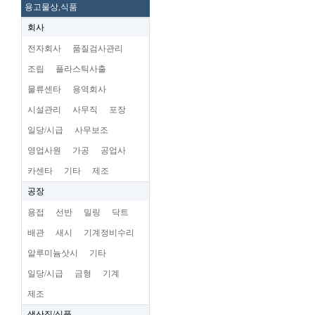
용고물상,식품
회사
전자회사
품질검사관리
조립
플라스틱사출
물류센타
용역회사
시설관리
사무직
포장
일당/시급
사무보조
영업사원
가공
공업사
카센타
기타
제조
공장
용접
선반
밀링
닥트
배관
새시
기계정비수리
알루미늄삿시
기타
일당/시급
금형
기계
제조
생산직/식품