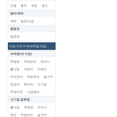
직원
총무
주방
청소
알바/세탁
세탁
일당/시급
캠핑장
캠핑장
식당/구인구직(숙박업식당)
숙박업(내 식당)
주방장
주방보조
조리사
홀서빙
카운터
지배인
주차안내
주방찬모
설거지
영양사
웨이터
고기집
주방이모
시급알바
고기집,정육점
홀서빙
주방장
조리사
찬모
주방보조
설거지