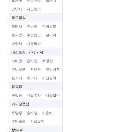
홀서빙
주방찬모
설거지
영양사
시급알바
학교급식
조리사
주방장
주방보조
홀서빙
주방찬모
설거지
영양사
시급알바
레스토랑 , 카페 커피
지배인
홀서빙
주방장
주방보조
카운터
주방찬모
설거지
웨이터
시급알바
정육점
종업원
배달기사
시급알바
커피전문점
주방장
홀서빙
카운터
주방보조
시급알바
빵/제과