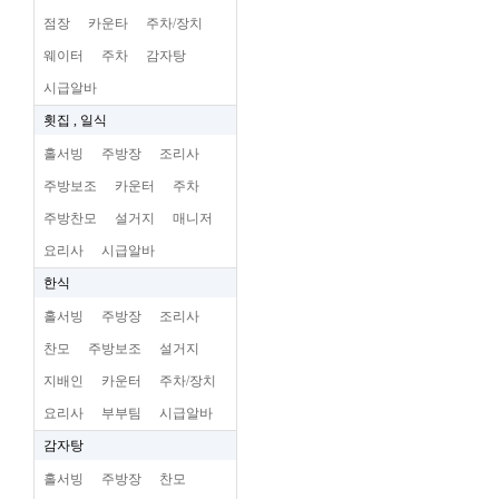
점장
카운타
주차/장치
웨이터
주차
감자탕
시급알바
횟집 , 일식
홀서빙
주방장
조리사
주방보조
카운터
주차
주방찬모
설거지
매니저
요리사
시급알바
한식
홀서빙
주방장
조리사
찬모
주방보조
설거지
지배인
카운터
주차/장치
요리사
부부팀
시급알바
감자탕
홀서빙
주방장
찬모