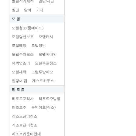
호텔식기세척
일당/시급
벨맨
알바
기타
모 텔
모텔청소(룸메이드)
모텔당번보조
모텔캐셔
모텔베팅
모텔당번
모텔주차보조
모텔지배인
숙박업조리
모텔욕실청소
모텔세탁
모텔주방이모
일당/시급
게스트하우스
리 조 트
리조트조리사
리조트주방장
리조트주
룸메이드(청소)
리조트관리청소
리조트관리청소
리조트카운터안내