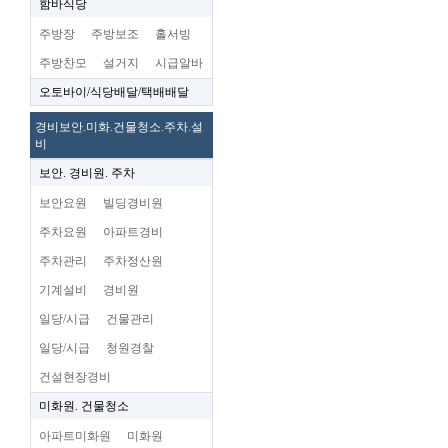
함바식당
주방장
주방보조
홀서빙
주방찬모
설거지
시급알바
오토바이/식당배달/택배배달
경비보안.미화.건물청소.주차.설
비
보안. 경비원. 주차
보안요원
빌딩경비원
주차요원
아파트경비
주차관리
주차정산원
기계설비
경비원
일당/시급
건물관리
일당/시급
청원경찰
건설현장경비
미화원. 건물청소
아파트미화원
미화원