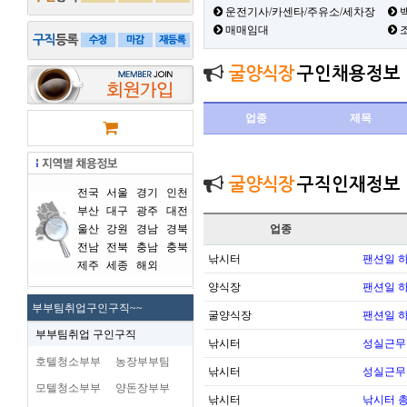
운전기사/카센타/주유소/세차장
백
매매임대
굴양식장
구인채용정보
업종
제목
굴양식장
구직인재정보
전국
서울
경기
인천
부산
대구
광주
대전
울산
강원
경남
경북
업종
전남
전북
충남
충북
낚시터
팬션일 
제주
세종
해외
양식장
팬션일 
부부팀취업구인구직~~
굴양식장
팬션일 
부부팀취업 구인구직
낚시터
성실근무
호텔청소부부
농장부부팀
낚시터
성실근무
모텔청소부부
양돈장부부
낚시터
낚시터 