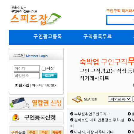
구인구직 직거래
구인광고등록
구직등록무료
저장
회원가입
|
아이디/비번찾기
부부팀취업구인구직~~
호
경비보안.미화.건물청소.주차.설
부
비
마사지, 매장.사우나,기타