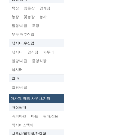
목장
양돈장
양계장
농장
꽃농장
농사
일당/시급
조경
무우 배추작업
낚시터,수산업
낚시터
양식장
가두리
일당/시급
굴양식장
낚시터
알바
일당/시급
마사지, 매장.사우나,기타
매장판매
슈퍼마켓
마트
판매/점원
퀵서비스택배
사우나/찜질방/한증막