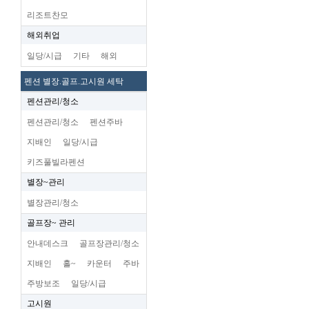
리조트찬모
해외취업
일당/시급
기타
해외
펜션 별장.골프.고시원 세탁
펜션관리/청소
펜션관리/청소
펜션주바
지배인
일당/시급
키즈풀빌라펜션
별장~관리
별장관리/청소
골프장~ 관리
안내데스크
골프장관리/청소
지배인
홀~
카운터
주바
주방보조
일당/시급
고시원