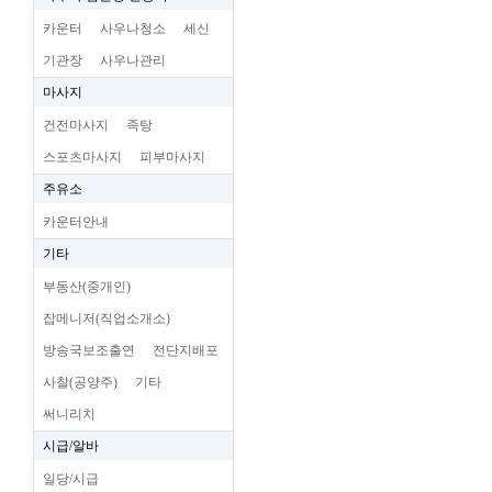
카운터
사우나청소
세신
기관장
사우나관리
마사지
건전마사지
족탕
스포츠마사지
피부마사지
주유소
카운터안내
기타
부동산(중개인)
잡메니저(직업소개소)
방송국보조출연
전단지배포
사찰(공양주)
기타
써니리치
시급/알바
일당/시급