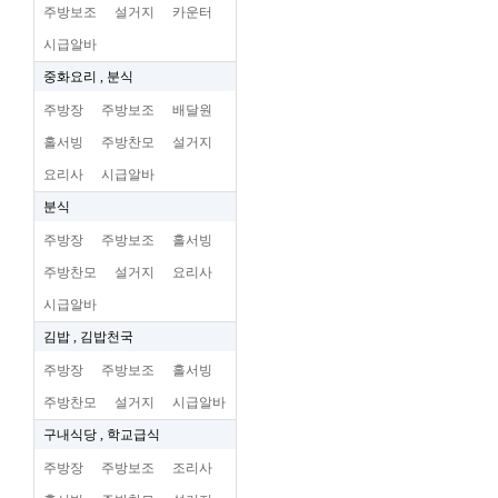
주방보조
설거지
카운터
시급알바
중화요리 , 분식
주방장
주방보조
배달원
홀서빙
주방찬모
설거지
요리사
시급알바
분식
주방장
주방보조
홀서빙
주방찬모
설거지
요리사
시급알바
김밥 , 김밥천국
주방장
주방보조
홀서빙
주방찬모
설거지
시급알바
구내식당 , 학교급식
주방장
주방보조
조리사