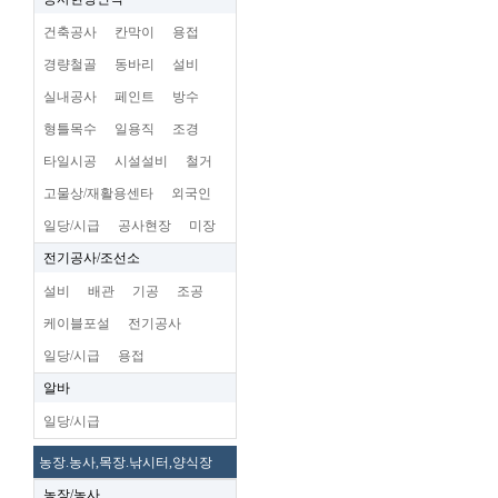
건축공사
칸막이
용접
경량철골
동바리
설비
실내공사
페인트
방수
형틀목수
일용직
조경
타일시공
시설설비
철거
고물상/재활용센타
외국인
일당/시급
공사현장
미장
전기공사/조선소
설비
배관
기공
조공
케이블포설
전기공사
일당/시급
용접
알바
일당/시급
농장.농사,목장.낚시터,양식장
농장/농사