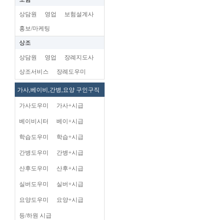
상담원
영업
보험설계사
홍보/마케팅
상조
상담원
영업
장례지도사
상조서비스
장례도우미
가사,베이비,간병,요양 구인구직
가사도우미
가사+시급
베이비시터
베이+시급
학습도우미
학습+시급
간병도우미
간병+시급
산후도우미
산후+시급
실버도우미
실버+시급
요양도우미
요양+시급
등/하원 시급