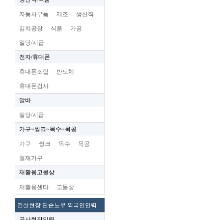
자동차부품
제조
생산직
김치공장
식품
가공
일당/시급
전자/휴대폰
휴대폰조립
반도체
휴대폰검사
알바
일당/시급
가구~씽크~목수~목공
가구
씽크
목수
목공
철재가구
재활용고물상
재활용센타
고물상
건설현장.단순노무.외국인인력
공사현장인력