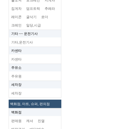
불도저
포크레인
지게차
집게차
덤프트럭
추레라
레미콘
굴삭기
로더
크레인
일당,시급
기타 ~~ 운전기사
기타,운전기사
카센타
카센타
주유소
주유원
세차장
세차장
백화점, 마트, 슈퍼, 편의점
백화점
편매원
캐셔
진열