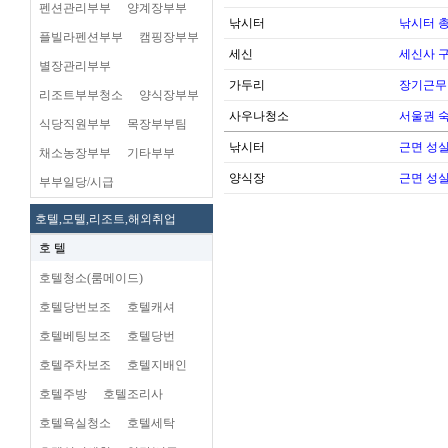
펜션관리부부
양계장부부
낚시터
낚시터 
플빌라펜션부부
캠핑장부부
세신
세신사 
별장관리부부
가두리
장기근무
리조트부부청소
양식장부부
사우나청소
서울권 
식당직원부부
목장부부팀
낚시터
근면 성
채소농장부부
기타부부
양식장
근면 성
부부일당/시급
호텔,모텔,리조트,해외취업
호 텔
호텔청소(룸메이드)
호텔당번보조
호텔캐셔
호텔베팅보조
호텔당번
호텔주차보조
호텔지배인
호텔주방
호텔조리사
호텔욕실청소
호텔세탁