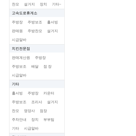
찬모
설거지
장치
기타~
고속도로휴게소
주방장
주방보조
홀서빙
판매원
주방찬모
설거지
시급알바
치킨전문점
판매계산원
주방장
주방보조
배달
점 장
시급알바
기타
홀서빙
주방장
카운터
주방보조
조리사
설거지
찬모
영양사
점장
주차안내
장치
부부팀
기타
시급알바