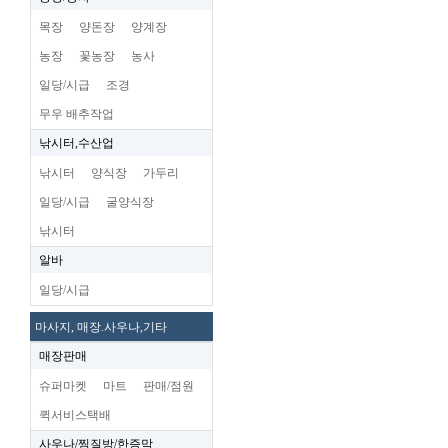
목장
양돈장
양계장
농장
꽃농장
농사
일당/시급
조경
무우 배추작업
낚시터,수산업
낚시터
양식장
가두리
일당/시급
굴양식장
낚시터
알바
일당/시급
마사지, 매장.사우나,기타
매장판매
슈퍼마켓
마트
판매/점원
퀵서비스택배
사우나/찜질방/한증막