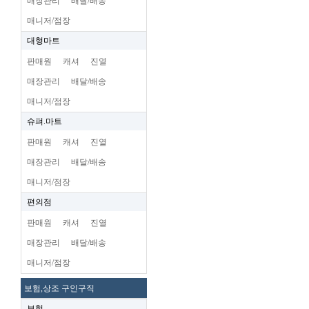
매장관리
배달/배송
매니저/점장
대형마트
판매원
캐셔
진열
매장관리
배달/배송
매니저/점장
슈펴.마트
판매원
캐셔
진열
매장관리
배달/배송
매니저/점장
편의점
판매원
캐셔
진열
매장관리
배달/배송
매니저/점장
보험,상조 구인구직
보험