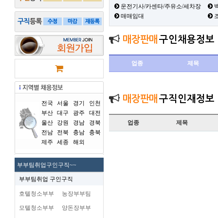
운전기사/카센타/주유소/세차장
백
매매임대
매장판매
구인채용정보
업종
제목
매장판매
구직인재정보
전국
서울
경기
인천
부산
대구
광주
대전
울산
강원
경남
경북
업종
제목
전남
전북
충남
충북
제주
세종
해외
부부팀취업구인구직~~
부부팀취업 구인구직
호텔청소부부
농장부부팀
모텔청소부부
양돈장부부