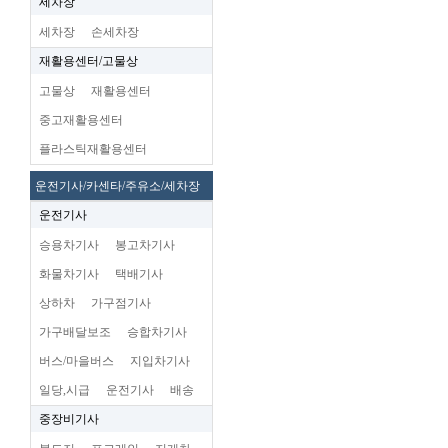
세차장
세차장
손세차장
재활용센터/고물상
고물상
재활용센터
중고재활용센터
플라스틱재활용센터
운전기사/카센타/주유소/세차장
운전기사
승용차기사
봉고차기사
화물차기사
택배기사
상하차
가구점기사
가구배달보조
승합차기사
버스/마을버스
지입차기사
일당,시급
운전기사
배송
중장비기사