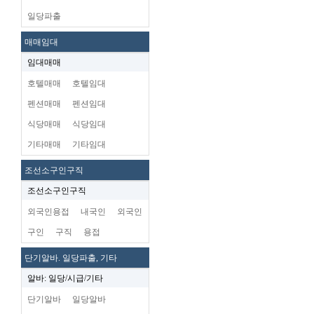
일당파출
매매임대
임대매매
호텔매매
호텔임대
펜션매매
펜션임대
식당매매
식당임대
기타매매
기타임대
조선소구인구직
조선소구인구직
외국인용접
내국인
외국인
구인
구직
용접
단기알바. 일당파출, 기타
알바: 일당/시급/기타
단기알바
일당알바