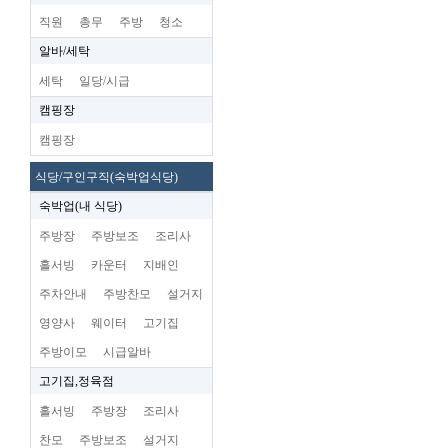
직원
총무
주방
청소
알바/세탁
세탁
일당/시급
캠핑장
캠핑장
식당/구인구직(숙박업식당)
숙박업(내 식당)
주방장
주방보조
조리사
홀서빙
카운터
지배인
주차안내
주방찬모
설거지
영양사
웨이터
고기집
주방이모
시급알바
고기집,정육점
홀서빙
주방장
조리사
찬모
주방보조
설거지