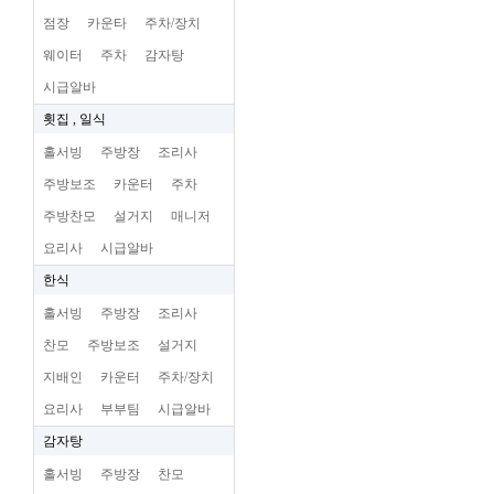
점장
카운타
주차/장치
웨이터
주차
감자탕
시급알바
횟집 , 일식
홀서빙
주방장
조리사
주방보조
카운터
주차
주방찬모
설거지
매니저
요리사
시급알바
한식
홀서빙
주방장
조리사
찬모
주방보조
설거지
지배인
카운터
주차/장치
요리사
부부팀
시급알바
감자탕
홀서빙
주방장
찬모