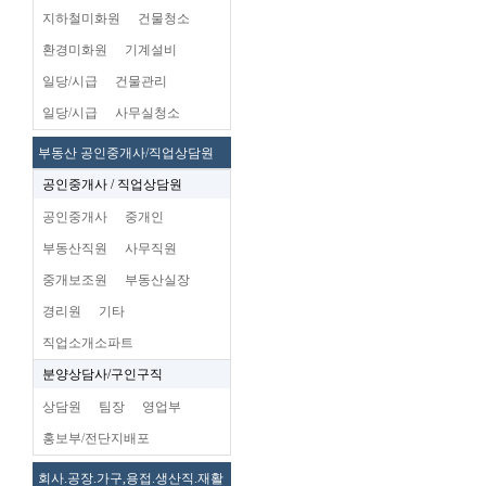
지하철미화원
건물청소
환경미화원
기계설비
일당/시급
건물관리
일당/시급
사무실청소
부동산 공인중개사/직업상담원
공인중개사 / 직업상담원
공인중개사
중개인
부동산직원
사무직원
중개보조원
부동산실장
경리원
기타
직업소개소파트
분양상담사/구인구직
상담원
팀장
영업부
홍보부/전단지배포
회사.공장.가구,용접.생산직.재활