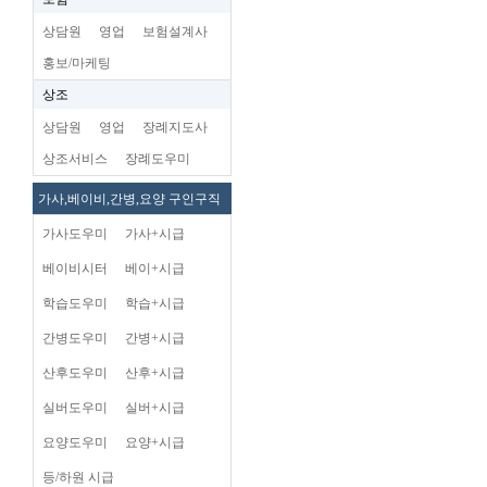
상담원
영업
보험설계사
홍보/마케팅
상조
상담원
영업
장례지도사
상조서비스
장례도우미
가사,베이비,간병,요양 구인구직
가사도우미
가사+시급
베이비시터
베이+시급
학습도우미
학습+시급
간병도우미
간병+시급
산후도우미
산후+시급
실버도우미
실버+시급
요양도우미
요양+시급
등/하원 시급