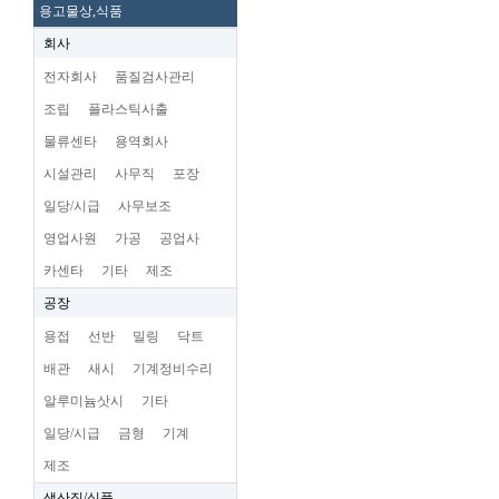
용고물상,식품
회사
전자회사
품질검사관리
조립
플라스틱사출
물류센타
용역회사
시설관리
사무직
포장
일당/시급
사무보조
영업사원
가공
공업사
카센타
기타
제조
공장
용접
선반
밀링
닥트
배관
새시
기계정비수리
알루미늄삿시
기타
일당/시급
금형
기계
제조
생산직/식품