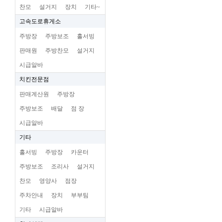
찬모
설거지
장치
기타~
고속도로휴게소
주방장
주방보조
홀서빙
판매원
주방찬모
설거지
시급알바
치킨전문점
판매계산원
주방장
주방보조
배달
점 장
시급알바
기타
홀서빙
주방장
카운터
주방보조
조리사
설거지
찬모
영양사
점장
주차안내
장치
부부팀
기타
시급알바