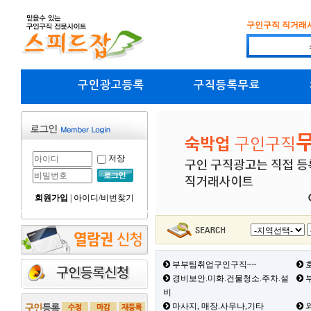
구인구직 직거래
구인광고등록
구직등록무료
저장
회원가입
|
아이디/비번찾기
부부팀취업구인구직~~
호
경비보안.미화.건물청소.주차.설
부
비
마사지, 매장.사우나,기타