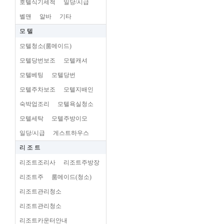
호텔식기세척
일당/시급
벨맨
알바
기타
모 텔
모텔청소(룸메이드)
모텔당번보조
모텔캐셔
모텔베팅
모텔당번
모텔주차보조
모텔지배인
숙박업조리
모텔욕실청소
모텔세탁
모텔주방이모
일당/시급
게스트하우스
리 조 트
리조트조리사
리조트주방장
리조트주
룸메이드(청소)
리조트관리청소
리조트관리청소
리조트카운터안내