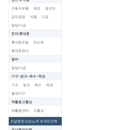
자동차부품
제조
생산직
김치공장
식품
가공
일당/시급
전자/휴대폰
휴대폰조립
반도체
휴대폰검사
알바
일당/시급
가구~씽크~목수~목공
가구
씽크
목수
목공
철재가구
재활용고물상
재활용센타
고물상
건설현장.단순노무.외국인인력
공사현장인력