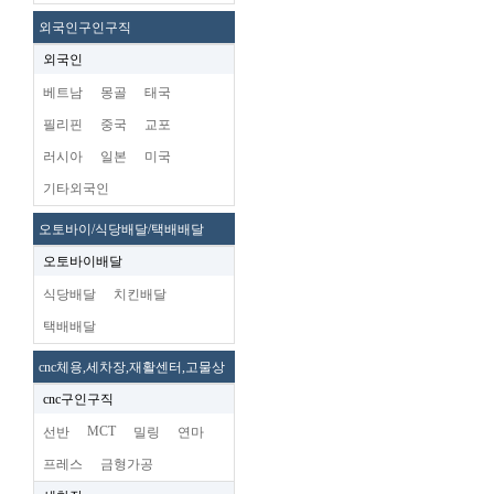
외국인구인구직
외국인
베트남
몽골
태국
필리핀
중국
교포
러시아
일본
미국
기타외국인
오토바이/식당배달/택배배달
오토바이배달
식당배달
치킨배달
택배배달
cnc체용,세차장,재활센터,고물상
cnc구인구직
MCT
선반
밀링
연마
프레스
금형가공