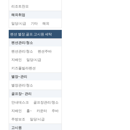
리조트찬모
해외취업
일당/시급
기타
해외
펜션 별장.골프.고시원 세탁
펜션관리/청소
펜션관리/청소
펜션주바
지배인
일당/시급
키즈풀빌라펜션
별장~관리
별장관리/청소
골프장~ 관리
안내데스크
골프장관리/청소
지배인
홀~
카운터
주바
주방보조
일당/시급
고시원