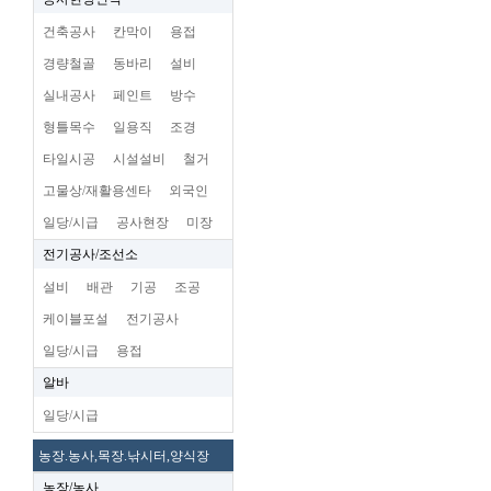
건축공사
칸막이
용접
경량철골
동바리
설비
실내공사
페인트
방수
형틀목수
일용직
조경
타일시공
시설설비
철거
고물상/재활용센타
외국인
일당/시급
공사현장
미장
전기공사/조선소
설비
배관
기공
조공
케이블포설
전기공사
일당/시급
용접
알바
일당/시급
농장.농사,목장.낚시터,양식장
농장/농사