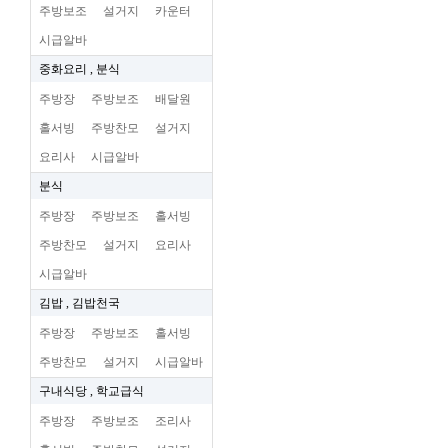
주방보조
설거지
카운터
시급알바
중화요리 , 분식
주방장
주방보조
배달원
홀서빙
주방찬모
설거지
요리사
시급알바
분식
주방장
주방보조
홀서빙
주방찬모
설거지
요리사
시급알바
김밥 , 김밥천국
주방장
주방보조
홀서빙
주방찬모
설거지
시급알바
구내식당 , 학교급식
주방장
주방보조
조리사