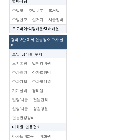
함바식당
주방장
주방보조
홀서빙
주방찬모
설거지
시급알바
오토바이/식당배달/택배배달
경비보안.미화.건물청소.주차.설
비
보안. 경비원. 주차
보안요원
빌딩경비원
주차요원
아파트경비
주차관리
주차정산원
기계설비
경비원
일당/시급
건물관리
일당/시급
청원경찰
건설현장경비
미화원. 건물청소
아파트미화원
미화원