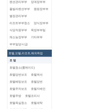
펜션관리부부
양계장부부
플빌라펜션부부
캠핑장부부
별장관리부부
리조트부부청소
양식장부부
식당직원부부
목장부부팀
채소농장부부
기타부부
부부일당/시급
호텔,모텔,리조트,해외취업
호 텔
호텔청소(룸메이드)
호텔당번보조
호텔캐셔
호텔베팅보조
호텔당번
호텔주차보조
호텔지배인
호텔주방
호텔조리사
호텔욕실청소
호텔세탁