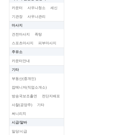
카운터
사우나청소
세신
기관장
사우나관리
마사지
건전마사지
족탕
스포츠마사지
피부마사지
주유소
카운터안내
기타
부동산(중개인)
잡메니저(직업소개소)
방송국보조출연
전단지배포
사찰(공양주)
기타
써니리치
시급/알바
일당/시급