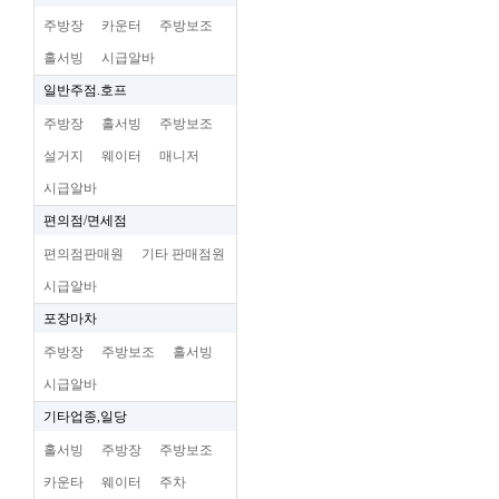
주방장
카운터
주방보조
홀서빙
시급알바
일반주점.호프
주방장
홀서빙
주방보조
설거지
웨이터
매니저
시급알바
편의점/면세점
편의점판매원
기타 판매점원
시급알바
포장마차
주방장
주방보조
홀서빙
시급알바
기타업종,일당
홀서빙
주방장
주방보조
카운타
웨이터
주차