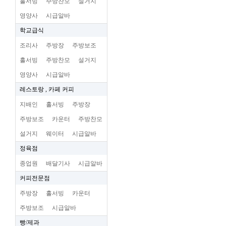
홀서빙
주방찬모
설거지
영양사
시급알바
학교급식
조리사
주방장
주방보조
홀서빙
주방찬모
설거지
영양사
시급알바
레스토랑 , 카페 커피
지배인
홀서빙
주방장
주방보조
카운터
주방찬모
설거지
웨이터
시급알바
정육점
종업원
배달기사
시급알바
커피전문점
주방장
홀서빙
카운터
주방보조
시급알바
빵/제과