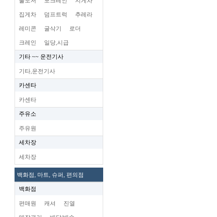
불도저
포크레인
지게차
집게차
덤프트럭
추레라
레미콘
굴삭기
로더
크레인
일당,시급
기타 ~~ 운전기사
기타,운전기사
카센타
카센타
주유소
주유원
세차장
세차장
백화점, 마트, 슈퍼, 편의점
백화점
편매원
캐셔
진열