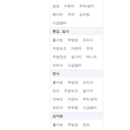
점장
카운타
주차/장치
웨이터
주차
감자탕
시급알바
횟집 , 일식
홀서빙
주방장
조리사
주방보조
카운터
주차
주방찬모
설거지
매니저
요리사
시급알바
한식
홀서빙
주방장
조리사
찬모
주방보조
설거지
지배인
카운터
주차/장치
요리사
부부팀
시급알바
감자탕
홀서빙
주방장
찬모