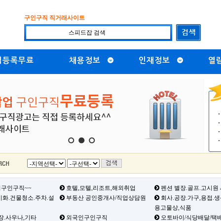
구인구직 직거래사이트
직등록무료
채용정보
인재정보
열
1
2
3
구인구직~~
호텔,모텔,리조트,해외취업
펜션 별장.골프.고시원
화.건물청소.주차.설
부동산 공인중개사/직업상담원
회사.공장.가구,용접.
용고물상,식품
장.사우나,기타
외국인구인구직
오토바이/식당배달/택