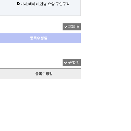
가사,베이비,간병,요양 구인구직
광고신청
등록수정일
구직신청
등록수정일