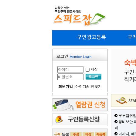
구인광고등록
구
저장
회원가입
|
아이디/비번찾기
부부팀취업
경비보안.미
비
마사지, 매