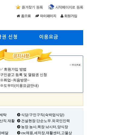
람권 신청
이용요금
✅ 회원가입 방법
구인광고 등록 및 열람권 신청
※취업~처음방문~
※도우미(이용요금안내)
 세탁
식당/구인구직(숙박업식당)
생산직.재활
건설현장.단순노무.외국인인력
농장.농사,목장.낚시터,양식장
배배달
cnc체용,세차장,재활센터,고물상