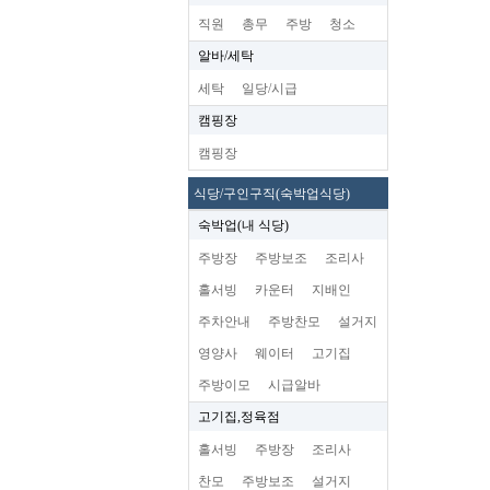
직원
총무
주방
청소
알바/세탁
세탁
일당/시급
캠핑장
캠핑장
식당/구인구직(숙박업식당)
숙박업(내 식당)
주방장
주방보조
조리사
홀서빙
카운터
지배인
주차안내
주방찬모
설거지
영양사
웨이터
고기집
주방이모
시급알바
고기집,정육점
홀서빙
주방장
조리사
찬모
주방보조
설거지