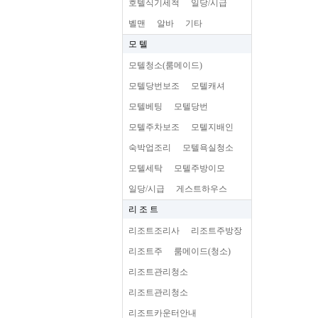
호텔식기세척
일당/시급
벨맨
알바
기타
모 텔
모텔청소(룸메이드)
모텔당번보조
모텔캐셔
모텔베팅
모텔당번
모텔주차보조
모텔지배인
숙박업조리
모텔욕실청소
모텔세탁
모텔주방이모
일당/시급
게스트하우스
리 조 트
리조트조리사
리조트주방장
리조트주
룸메이드(청소)
리조트관리청소
리조트관리청소
리조트카운터안내