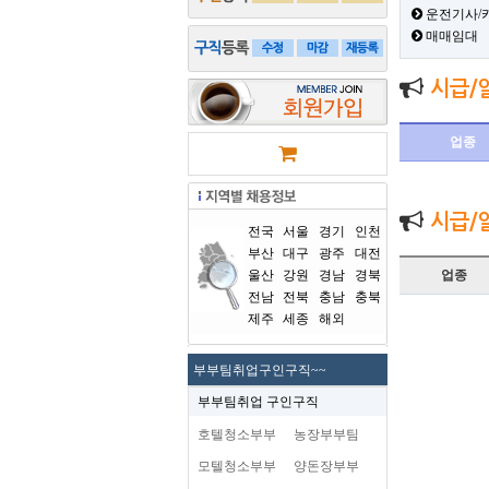
운전기사/
매매임대
시급/
업종
시급/
전국
서울
경기
인천
부산
대구
광주
대전
울산
강원
경남
경북
업종
전남
전북
충남
충북
제주
세종
해외
부부팀취업구인구직~~
부부팀취업 구인구직
호텔청소부부
농장부부팀
모텔청소부부
양돈장부부