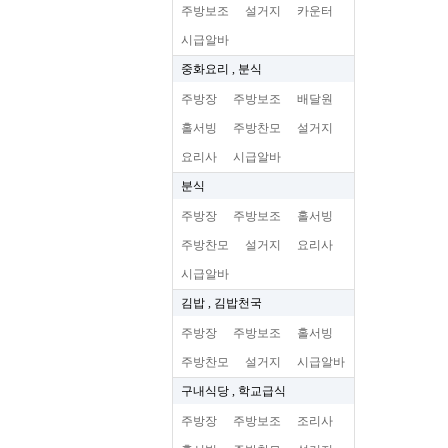
주방보조
설거지
카운터
시급알바
중화요리 , 분식
주방장
주방보조
배달원
홀서빙
주방찬모
설거지
요리사
시급알바
분식
주방장
주방보조
홀서빙
주방찬모
설거지
요리사
시급알바
김밥 , 김밥천국
주방장
주방보조
홀서빙
주방찬모
설거지
시급알바
구내식당 , 학교급식
주방장
주방보조
조리사