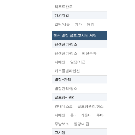
리조트찬모
해외취업
일당/시급
기타
해외
펜션 별장.골프.고시원 세탁
펜션관리/청소
펜션관리/청소
펜션주바
지배인
일당/시급
키즈풀빌라펜션
별장~관리
별장관리/청소
골프장~ 관리
안내데스크
골프장관리/청소
지배인
홀~
카운터
주바
주방보조
일당/시급
고시원