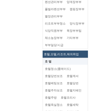
펜션관리부부
양계장부부
플빌라펜션부부
캠핑장부부
별장관리부부
리조트부부청소
양식장부부
식당직원부부
목장부부팀
채소농장부부
기타부부
부부일당/시급
호텔,모텔,리조트,해외취업
호 텔
호텔청소(룸메이드)
호텔당번보조
호텔캐셔
호텔베팅보조
호텔당번
호텔주차보조
호텔지배인
호텔주방
호텔조리사
호텔욕실청소
호텔세탁