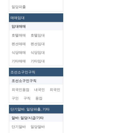
일당파출
매매임대
임대매매
호텔매매
호텔임대
펜션매매
펜션임대
식당매매
식당임대
기타매매
기타임대
조선소구인구직
조선소구인구직
외국인용접
내국인
외국인
구인
구직
용접
단기알바. 일당파출, 기타
알바: 일당/시급/기타
단기알바
일당알바