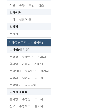
직원
총무
주방
청소
알바/세탁
세탁
일당/시급
캠핑장
캠핑장
식당/구인구직(숙박업식당)
숙박업(내 식당)
주방장
주방보조
조리사
홀서빙
카운터
지배인
주차안내
주방찬모
설거지
영양사
웨이터
고기집
주방이모
시급알바
고기집,정육점
홀서빙
주방장
조리사
찬모
주방보조
설거지