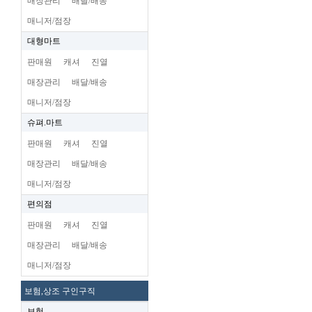
매장관리
배달/배송
매니저/점장
대형마트
판매원
캐셔
진열
매장관리
배달/배송
매니저/점장
슈펴.마트
판매원
캐셔
진열
매장관리
배달/배송
매니저/점장
편의점
판매원
캐셔
진열
매장관리
배달/배송
매니저/점장
보험,상조 구인구직
보험