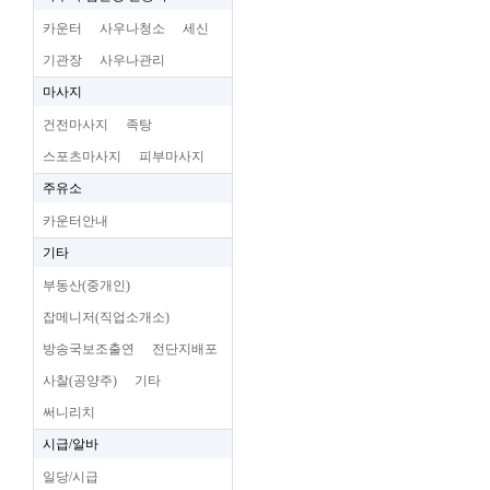
카운터
사우나청소
세신
기관장
사우나관리
마사지
건전마사지
족탕
스포츠마사지
피부마사지
주유소
카운터안내
기타
부동산(중개인)
잡메니저(직업소개소)
방송국보조출연
전단지배포
사찰(공양주)
기타
써니리치
시급/알바
일당/시급