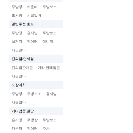
주방장
카운터
주방보조
홀서빙
시급알바
일반주점.호프
주방장
홀서빙
주방보조
설거지
웨이터
매니저
시급알바
편의점/면세점
편의점판매원
기타 판매점원
시급알바
포장마차
주방장
주방보조
홀서빙
시급알바
기타업종,일당
홀서빙
주방장
주방보조
카운타
웨이터
주차