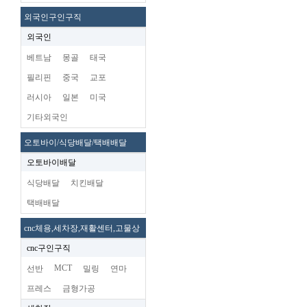
외국인구인구직
외국인
베트남
몽골
태국
필리핀
중국
교포
러시아
일본
미국
기타외국인
오토바이/식당배달/택배배달
오토바이배달
식당배달
치킨배달
택배배달
cnc체용,세차장,재활센터,고물상
cnc구인구직
MCT
선반
밀링
연마
프레스
금형가공