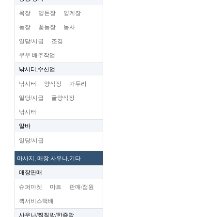
목장
양돈장
양계장
농장
꽃농장
농사
일당/시급
조경
무우 배추작업
낚시터,수산업
낚시터
양식장
가두리
일당/시급
굴양식장
낚시터
알바
일당/시급
마사지, 매장.사우나,기타
매장판매
슈퍼마켓
마트
판매/점원
퀵서비스택배
사우나/찜질방/한증막