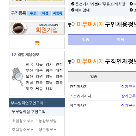
운전기사/카센타/주유소/세차장
백
매매임대
피부마사지
구인채용정
업종
제목
피부마사지
구직인재정
전국
서울
경기
인천
부산
대구
광주
대전
울산
강원
경남
경북
업종
전남
전북
충남
충북
건전마사지
장기근무
제주
세종
해외
스포츠마사지
장기근무
부부팀취업구인구직~~
피부마사지
장기근무
부부팀취업 구인구직
호텔청소부부
농장부부팀
모텔청소부부
양돈장부부