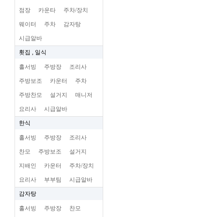
점장
카운타
주차/장치
웨이터
주차
감자탕
시급알바
횟집 , 일식
홀서빙
주방장
조리사
주방보조
카운터
주차
주방찬모
설거지
매니저
요리사
시급알바
한식
홀서빙
주방장
조리사
찬모
주방보조
설거지
지배인
카운터
주차/장치
요리사
부부팀
시급알바
감자탕
홀서빙
주방장
찬모