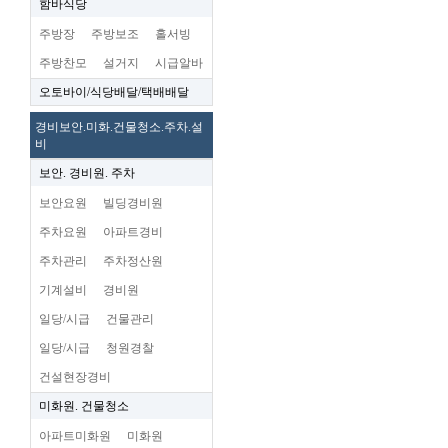
함바식당
주방장
주방보조
홀서빙
주방찬모
설거지
시급알바
오토바이/식당배달/택배배달
경비보안.미화.건물청소.주차.설
비
보안. 경비원. 주차
보안요원
빌딩경비원
주차요원
아파트경비
주차관리
주차정산원
기계설비
경비원
일당/시급
건물관리
일당/시급
청원경찰
건설현장경비
미화원. 건물청소
아파트미화원
미화원