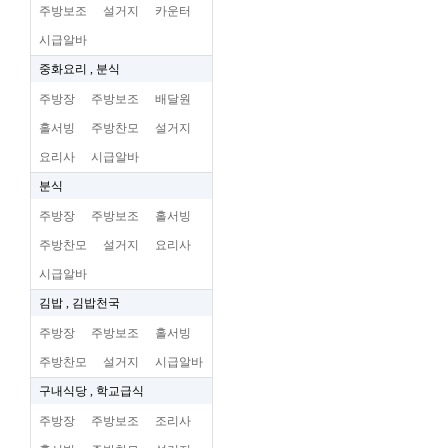
주방보조
설거지
카운터
시급알바
중화요리 , 분식
주방장
주방보조
배달원
홀서빙
주방찬모
설거지
요리사
시급알바
분식
주방장
주방보조
홀서빙
주방찬모
설거지
요리사
시급알바
김밥 , 김밥천국
주방장
주방보조
홀서빙
주방찬모
설거지
시급알바
구내식당 , 학교급식
주방장
주방보조
조리사