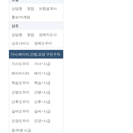
상담원
영업
보험설계사
홍보/마케팅
상조
상담원
영업
장례지도사
상조서비스
장례도우미
가사,베이비,간병,요양 구인구직
가사도우미
가사+시급
베이비시터
베이+시급
학습도우미
학습+시급
간병도우미
간병+시급
산후도우미
산후+시급
실버도우미
실버+시급
요양도우미
요양+시급
등/하원 시급