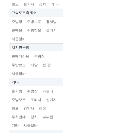
찬모
설거지
장치
기타~
고속도로휴게소
주방장
주방보조
홀서빙
판매원
주방찬모
설거지
시급알바
치킨전문점
판매계산원
주방장
주방보조
배달
점 장
시급알바
기타
홀서빙
주방장
카운터
주방보조
조리사
설거지
찬모
영양사
점장
주차안내
장치
부부팀
기타
시급알바