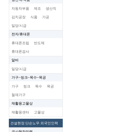
자동차부품
제조
생산직
김치공장
식품
가공
일당/시급
전자/휴대폰
휴대폰조립
반도체
휴대폰검사
알바
일당/시급
가구~씽크~목수~목공
가구
씽크
목수
목공
철재가구
재활용고물상
재활용센타
고물상
건설현장.단순노무.외국인인력
공사현장인력