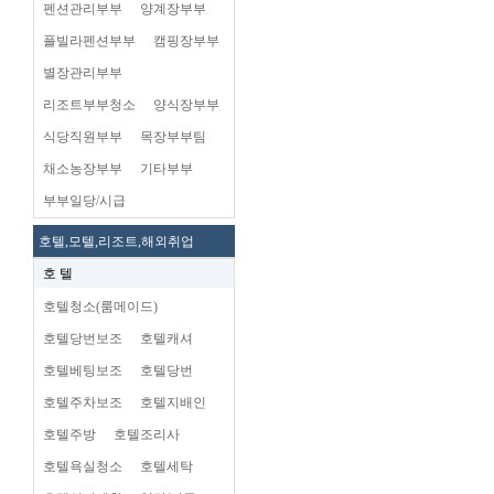
펜션관리부부
양계장부부
플빌라펜션부부
캠핑장부부
별장관리부부
리조트부부청소
양식장부부
식당직원부부
목장부부팀
채소농장부부
기타부부
부부일당/시급
호텔,모텔,리조트,해외취업
호 텔
호텔청소(룸메이드)
호텔당번보조
호텔캐셔
호텔베팅보조
호텔당번
호텔주차보조
호텔지배인
호텔주방
호텔조리사
호텔욕실청소
호텔세탁