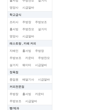
홀서빙
주방찬모
설거지
영양사
시급알바
학교급식
조리사
주방장
주방보조
홀서빙
주방찬모
설거지
영양사
시급알바
레스토랑 , 카페 커피
지배인
홀서빙
주방장
주방보조
카운터
주방찬모
설거지
웨이터
시급알바
정육점
종업원
배달기사
시급알바
커피전문점
주방장
홀서빙
카운터
주방보조
시급알바
빵/제과