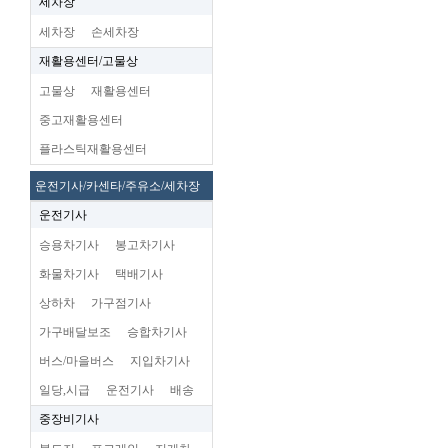
세차장
세차장
손세차장
재활용센터/고물상
고물상
재활용센터
중고재활용센터
플라스틱재활용센터
운전기사/카센타/주유소/세차장
운전기사
승용차기사
봉고차기사
화물차기사
택배기사
상하차
가구점기사
가구배달보조
승합차기사
버스/마을버스
지입차기사
일당,시급
운전기사
배송
중장비기사