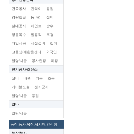
건축공사
칸막이
용접
경량철골
동바리
설비
실내공사
페인트
방수
형틀목수
일용직
조경
타일시공
시설설비
철거
고물상/재활용센타
외국인
일당/시급
공사현장
미장
전기공사/조선소
설비
배관
기공
조공
케이블포설
전기공사
일당/시급
용접
알바
일당/시급
농장.농사,목장.낚시터,양식장
농장/농사