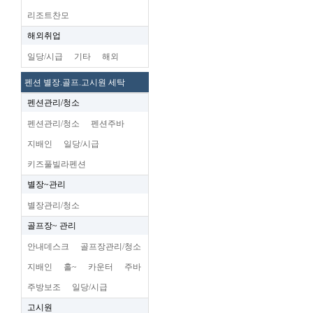
리조트찬모
해외취업
일당/시급
기타
해외
펜션 별장.골프.고시원 세탁
펜션관리/청소
펜션관리/청소
펜션주바
지배인
일당/시급
키즈풀빌라펜션
별장~관리
별장관리/청소
골프장~ 관리
안내데스크
골프장관리/청소
지배인
홀~
카운터
주바
주방보조
일당/시급
고시원