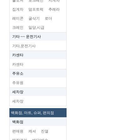
불도저
포크레인
지게차
집게차
덤프트럭
추레라
레미콘
굴삭기
로더
크레인
일당,시급
기타 ~~ 운전기사
기타,운전기사
카센타
카센타
주유소
주유원
세차장
세차장
백화점, 마트, 슈퍼, 편의점
백화점
편매원
캐셔
진열