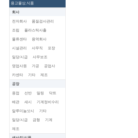
용고물상,식품
회사
전자회사
품질검사관리
조립
플라스틱사출
물류센타
용역회사
시설관리
사무직
포장
일당/시급
사무보조
영업사원
가공
공업사
카센타
기타
제조
공장
용접
선반
밀링
닥트
배관
새시
기계정비수리
알루미늄삿시
기타
일당/시급
금형
기계
제조
생산직/식품