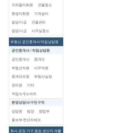
지하철미화원
건물청소
환경미화원
기계설비
일당/시급
건물관리
일당/시급
사무실청소
부동산 공인중개사/직업상담원
공인중개사 / 직업상담원
공인중개사
중개인
부동산직원
사무직원
중개보조원
부동산실장
경리원
기타
직업소개소파트
분양상담사/구인구직
상담원
팀장
영업부
홍보부/전단지배포
회사.공장.가구,용접.생산직.재활