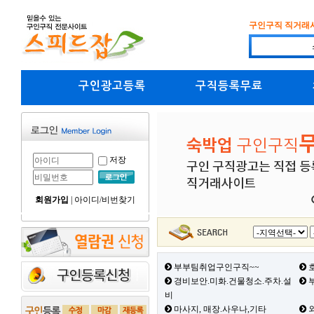
구인구직 직거래
구인광고등록
구직등록무료
저장
회원가입
|
아이디/비번찾기
부부팀취업구인구직~~
호
경비보안.미화.건물청소.주차.설
부
비
마사지, 매장.사우나,기타