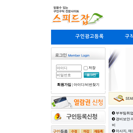
구인광고등록
구
저장
회원가입
|
아이디/비번찾기
부부팀취업
경비보안.미
비
마사지, 매