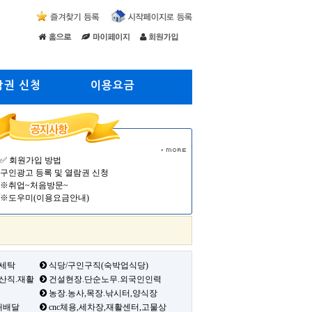
람권 신청
이용요금
✅ 회원가입 방법
구인광고 등록 및 열람권 신청
※취업~처음방문~
※도우미(이용요금안내)
 세탁
식당/구인구직(숙박업식당)
생산직.재활
건설현장.단순노무.외국인인력
농장.농사,목장.낚시터,양식장
배배달
cnc체용,세차장,재활센터,고물상