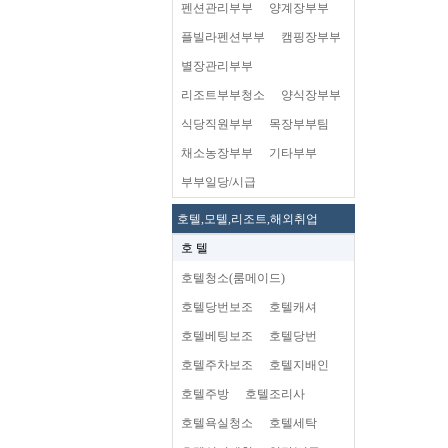
펜션관리부부
양계장부부
플빌라펜션부부
캠핑장부부
별장관리부부
리조트부부청소
양식장부부
식당직원부부
목장부부팀
채소농장부부
기타부부
부부일당/시급
호텔,모텔,리조트,해외취업
호 텔
호텔청소(룸메이드)
호텔당번보조
호텔캐셔
호텔베팅보조
호텔당번
호텔주차보조
호텔지배인
호텔주방
호텔조리사
호텔욕실청소
호텔세탁