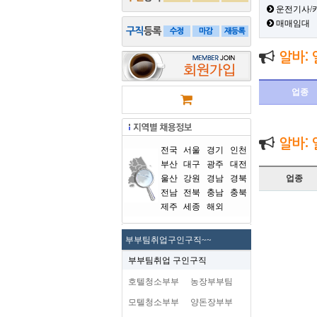
운전기사/
매매임대
알바:
업종
알바:
전국
서울
경기
인천
부산
대구
광주
대전
울산
강원
경남
경북
업종
전남
전북
충남
충북
제주
세종
해외
부부팀취업구인구직~~
부부팀취업 구인구직
호텔청소부부
농장부부팀
모텔청소부부
양돈장부부