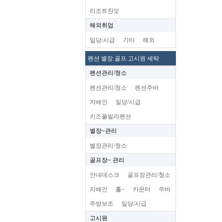
리조트찬모
해외취업
일당/시급
기타
해외
펜션 별장.골프.고시원 세탁
펜션관리/청소
펜션관리/청소
펜션주바
지배인
일당/시급
키즈풀빌라펜션
별장~관리
별장관리/청소
골프장~ 관리
안내데스크
골프장관리/청소
지배인
홀~
카운터
주바
주방보조
일당/시급
고시원