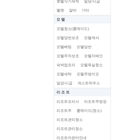
호텔식기세척
일당/시급
벨맨
알바
기타
모 텔
모텔청소(룸메이드)
모텔당번보조
모텔캐셔
모텔베팅
모텔당번
모텔주차보조
모텔지배인
숙박업조리
모텔욕실청소
모텔세탁
모텔주방이모
일당/시급
게스트하우스
리 조 트
리조트조리사
리조트주방장
리조트주
룸메이드(청소)
리조트관리청소
리조트관리청소
리조트카운터안내