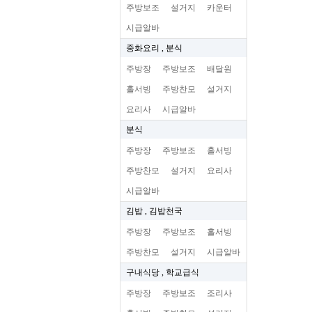
주방보조
설거지
카운터
시급알바
중화요리 , 분식
주방장
주방보조
배달원
홀서빙
주방찬모
설거지
요리사
시급알바
분식
주방장
주방보조
홀서빙
주방찬모
설거지
요리사
시급알바
김밥 , 김밥천국
주방장
주방보조
홀서빙
주방찬모
설거지
시급알바
구내식당 , 학교급식
주방장
주방보조
조리사