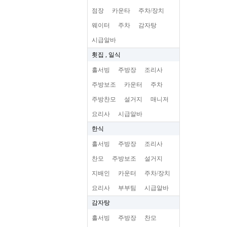
점장
카운타
주차/장치
웨이터
주차
감자탕
시급알바
횟집 , 일식
홀서빙
주방장
조리사
주방보조
카운터
주차
주방찬모
설거지
매니저
요리사
시급알바
한식
홀서빙
주방장
조리사
찬모
주방보조
설거지
지배인
카운터
주차/장치
요리사
부부팀
시급알바
감자탕
홀서빙
주방장
찬모