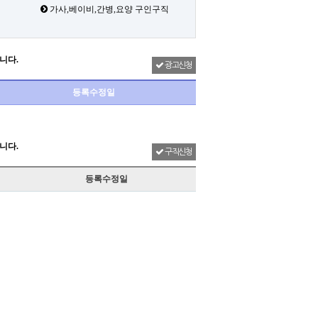
가사,베이비,간병,요양 구인구직
니다.
광고신청
등록수정일
니다.
구직신청
등록수정일