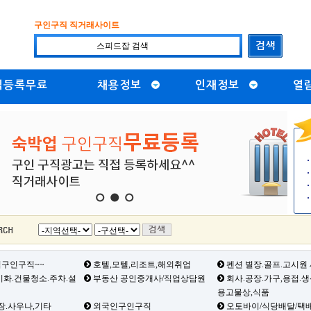
구인구직 직거래사이트
직등록무료
채용정보
인재정보
열
1
2
3
구인구직~~
호텔,모텔,리조트,해외취업
펜션 별장.골프.고시원
화.건물청소.주차.설
부동산 공인중개사/직업상담원
회사.공장.가구,용접.
용고물상,식품
장.사우나,기타
외국인구인구직
오토바이/식당배달/택