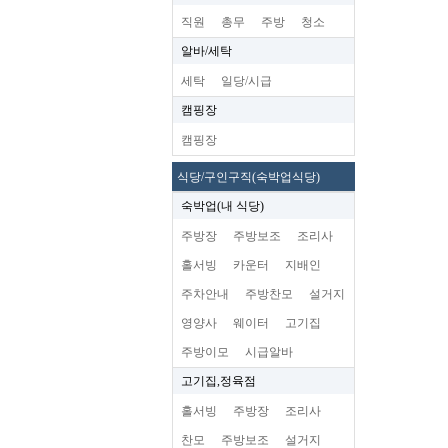
직원
총무
주방
청소
알바/세탁
세탁
일당/시급
캠핑장
캠핑장
식당/구인구직(숙박업식당)
숙박업(내 식당)
주방장
주방보조
조리사
홀서빙
카운터
지배인
주차안내
주방찬모
설거지
영양사
웨이터
고기집
주방이모
시급알바
고기집,정육점
홀서빙
주방장
조리사
찬모
주방보조
설거지