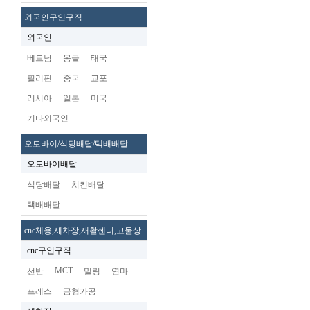
외국인구인구직
외국인
베트남
몽골
태국
필리핀
중국
교포
러시아
일본
미국
기타외국인
오토바이/식당배달/택배배달
오토바이배달
식당배달
치킨배달
택배배달
cnc체용,세차장,재활센터,고물상
cnc구인구직
MCT
선반
밀링
연마
프레스
금형가공