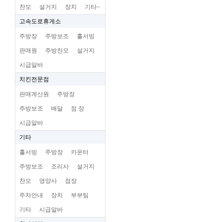
찬모
설거지
장치
기타~
고속도로휴게소
주방장
주방보조
홀서빙
판매원
주방찬모
설거지
시급알바
치킨전문점
판매계산원
주방장
주방보조
배달
점 장
시급알바
기타
홀서빙
주방장
카운터
주방보조
조리사
설거지
찬모
영양사
점장
주차안내
장치
부부팀
기타
시급알바