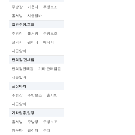
주방장
카운터
주방보조
홀서빙
시급알바
일반주점.호프
주방장
홀서빙
주방보조
설거지
웨이터
매니저
시급알바
편의점/면세점
편의점판매원
기타 판매점원
시급알바
포장마차
주방장
주방보조
홀서빙
시급알바
기타업종,일당
홀서빙
주방장
주방보조
카운타
웨이터
주차