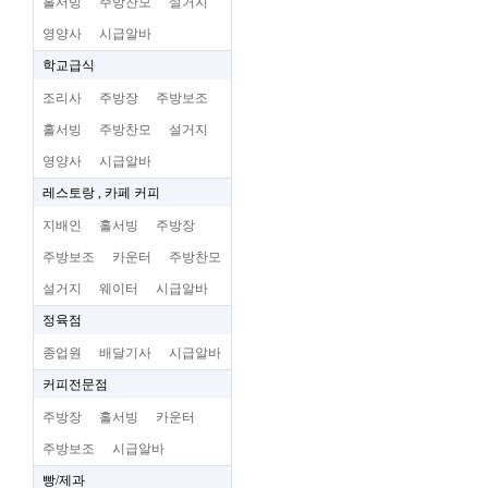
홀서빙
주방찬모
설거지
영양사
시급알바
학교급식
조리사
주방장
주방보조
홀서빙
주방찬모
설거지
영양사
시급알바
레스토랑 , 카페 커피
지배인
홀서빙
주방장
주방보조
카운터
주방찬모
설거지
웨이터
시급알바
정육점
종업원
배달기사
시급알바
커피전문점
주방장
홀서빙
카운터
주방보조
시급알바
빵/제과