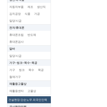
자동차부품
제조
생산직
김치공장
식품
가공
일당/시급
전자/휴대폰
휴대폰조립
반도체
휴대폰검사
알바
일당/시급
가구~씽크~목수~목공
가구
씽크
목수
목공
철재가구
재활용고물상
재활용센타
고물상
건설현장.단순노무.외국인인력
공사현장인력