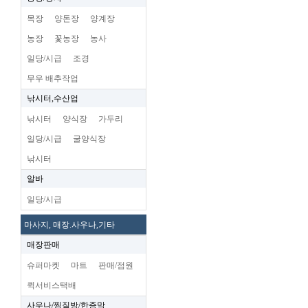
목장
양돈장
양계장
농장
꽃농장
농사
일당/시급
조경
무우 배추작업
낚시터,수산업
낚시터
양식장
가두리
일당/시급
굴양식장
낚시터
알바
일당/시급
마사지, 매장.사우나,기타
매장판매
슈퍼마켓
마트
판매/점원
퀵서비스택배
사우나/찜질방/한증막