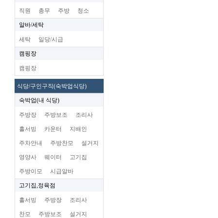
직원
총무
주방
청소
알바/세탁
세탁
일당/시급
캠핑장
캠핑장
식당/구인구직(숙박업식당)
숙박업(내 식당)
주방장
주방보조
조리사
홀서빙
카운터
지배인
주차안내
주방찬모
설거지
영양사
웨이터
고기집
주방이모
시급알바
고기집,정육점
홀서빙
주방장
조리사
찬모
주방보조
설거지