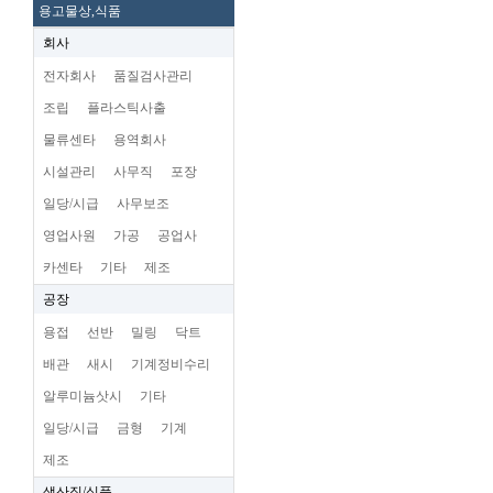
용고물상,식품
회사
전자회사
품질검사관리
조립
플라스틱사출
물류센타
용역회사
시설관리
사무직
포장
일당/시급
사무보조
영업사원
가공
공업사
카센타
기타
제조
공장
용접
선반
밀링
닥트
배관
새시
기계정비수리
알루미늄삿시
기타
일당/시급
금형
기계
제조
생산직/식품