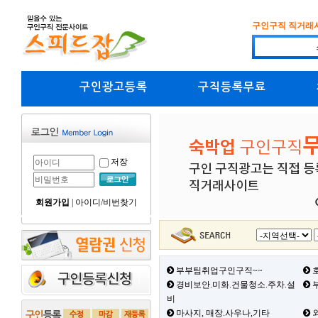
구인구직 직거래
구인광고등록
구직등록무료
저장
회원가입
|
아이디/비번찾기
부부팀취업구인구직~~
호
경비보안.미화.건물청소.주차.설
부
비
마사지, 매장.사우나,기타