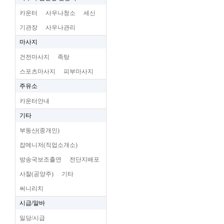
카운터
사우나청소
세신
기관장
사우나관리
마사지
건전마사지
족탕
스포츠마사지
피부마사지
주유소
카운터안내
기타
부동산(중개인)
잡메니저(직업소개소)
방송국보조출연
전단지배포
사찰(공양주)
기타
써니리치
시급/알바
일당/시급