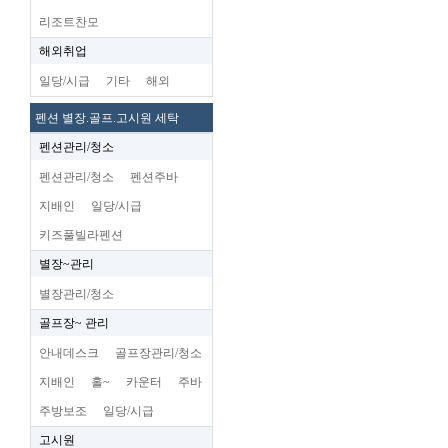
리조트찬모
해외취업
일당/시급
기타
해외
펜션 별장.골프.고시원 세탁
펜션관리/청소
펜션관리/청소
펜션주바
지배인
일당/시급
키즈풀빌라펜션
별장~관리
별장관리/청소
골프장~ 관리
안내데스크
골프장관리/청소
지배인
홀~
카운터
주바
주방보조
일당/시급
고시원