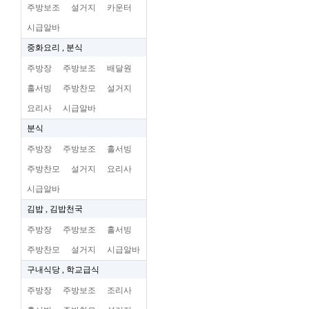
주방보조
설거지
카운터
시급알바
중화요리 , 분식
주방장
주방보조
배달원
홀서빙
주방찬모
설거지
요리사
시급알바
분식
주방장
주방보조
홀서빙
주방찬모
설거지
요리사
시급알바
김밥 , 김밥천국
주방장
주방보조
홀서빙
주방찬모
설거지
시급알바
구내식당 , 학교급식
주방장
주방보조
조리사