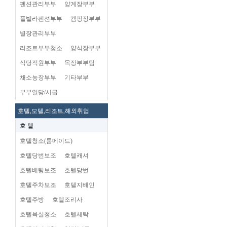
펜션관리부부
양계장부부
플빌라펜션부부
캠핑장부부
별장관리부부
리조트부부청소
양식장부부
식당직원부부
목장부부팀
채소농장부부
기타부부
부부일당/시급
호텔,모텔,리조트,해외취업
호 텔
호텔청소(룸메이드)
호텔당번보조
호텔캐셔
호텔베팅보조
호텔당번
호텔주차보조
호텔지배인
호텔주방
호텔조리사
호텔욕실청소
호텔세탁