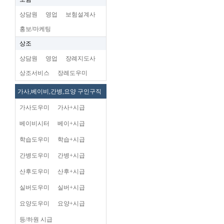
상담원
영업
보험설계사
홍보/마케팅
상조
상담원
영업
장례지도사
상조서비스
장례도우미
가사,베이비,간병,요양 구인구직
가사도우미
가사+시급
베이비시터
베이+시급
학습도우미
학습+시급
간병도우미
간병+시급
산후도우미
산후+시급
실버도우미
실버+시급
요양도우미
요양+시급
등/하원 시급