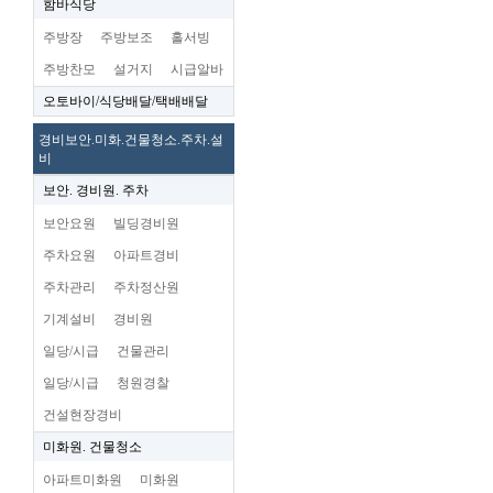
함바식당
주방장
주방보조
홀서빙
주방찬모
설거지
시급알바
오토바이/식당배달/택배배달
경비보안.미화.건물청소.주차.설
비
보안. 경비원. 주차
보안요원
빌딩경비원
주차요원
아파트경비
주차관리
주차정산원
기계설비
경비원
일당/시급
건물관리
일당/시급
청원경찰
건설현장경비
미화원. 건물청소
아파트미화원
미화원