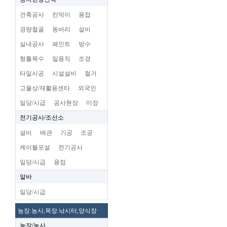
건축공사
칸막이
용접
경량철골
동바리
설비
실내공사
페인트
방수
형틀목수
일용직
조경
타일시공
시설설비
철거
고물상/재활용센타
외국인
일당/시급
공사현장
미장
전기공사/조선소
설비
배관
기공
조공
케이블포설
전기공사
일당/시급
용접
알바
일당/시급
농장.농사,목장.낚시터,양식장
농장/농사