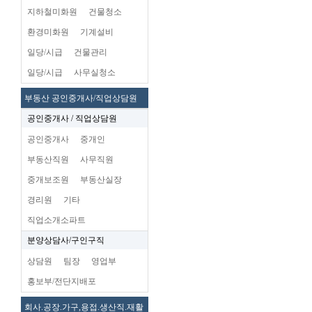
지하철미화원
건물청소
환경미화원
기계설비
일당/시급
건물관리
일당/시급
사무실청소
부동산 공인중개사/직업상담원
공인중개사 / 직업상담원
공인중개사
중개인
부동산직원
사무직원
중개보조원
부동산실장
경리원
기타
직업소개소파트
분양상담사/구인구직
상담원
팀장
영업부
홍보부/전단지배포
회사.공장.가구,용접.생산직.재활