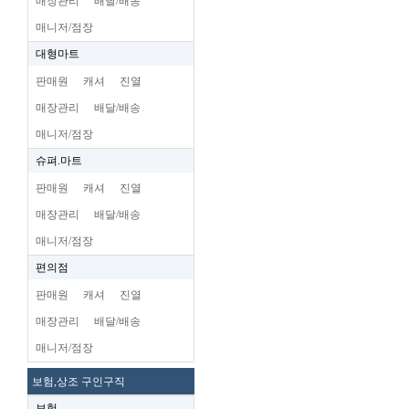
매장관리
배달/배송
매니저/점장
대형마트
판매원
캐셔
진열
매장관리
배달/배송
매니저/점장
슈펴.마트
판매원
캐셔
진열
매장관리
배달/배송
매니저/점장
편의점
판매원
캐셔
진열
매장관리
배달/배송
매니저/점장
보험,상조 구인구직
보험