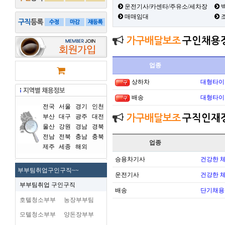
운전기사/카센타/주유소/세차장
백
매매임대
가구배달보조
구인채용
업종
상하차
대형타이
배송
대형타이
전국
서울
경기
인천
부산
대구
광주
대전
가구배달보조
구직인재
울산
강원
경남
경북
전남
전북
충남
충북
업종
제주
세종
해외
승용차기사
건강한 
부부팀취업구인구직~~
운전기사
건강한 
부부팀취업 구인구직
배송
단기채용
호텔청소부부
농장부부팀
모텔청소부부
양돈장부부