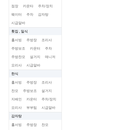
점장
카운타
주차/장치
웨이터
주차
감자탕
시급알바
횟집 , 일식
홀서빙
주방장
조리사
주방보조
카운터
주차
주방찬모
설거지
매니저
요리사
시급알바
한식
홀서빙
주방장
조리사
찬모
주방보조
설거지
지배인
카운터
주차/장치
요리사
부부팀
시급알바
감자탕
홀서빙
주방장
찬모