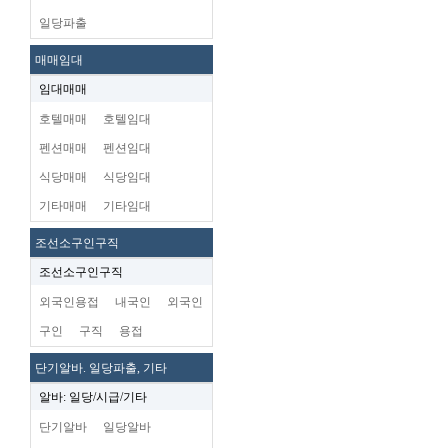
일당파출
매매임대
임대매매
호텔매매
호텔임대
펜션매매
펜션임대
식당매매
식당임대
기타매매
기타임대
조선소구인구직
조선소구인구직
외국인용접
내국인
외국인
구인
구직
용접
단기알바. 일당파출, 기타
알바: 일당/시급/기타
단기알바
일당알바