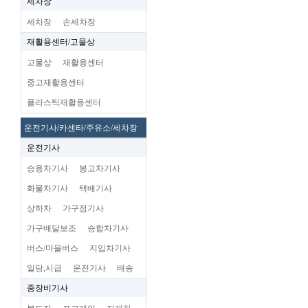
세차장
세차장
손세차장
재활용센터/고물상
고물상
재활용센터
중고재활용센터
플라스틱재활용센터
운전기사/카센타/주유소/세차장
운전기사
승용차기사
봉고차기사
화물차기사
택배기사
상하차
가구점기사
가구배달보조
승합차기사
버스/마을버스
지입차기사
일당,시급
운전기사
배송
중장비기사