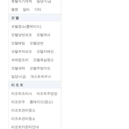
호텔식기세척
일당/시급
벨맨
알바
기타
모 텔
모텔청소(룸메이드)
모텔당번보조
모텔캐셔
모텔베팅
모텔당번
모텔주차보조
모텔지배인
숙박업조리
모텔욕실청소
모텔세탁
모텔주방이모
일당/시급
게스트하우스
리 조 트
리조트조리사
리조트주방장
리조트주
룸메이드(청소)
리조트관리청소
리조트관리청소
리조트카운터안내