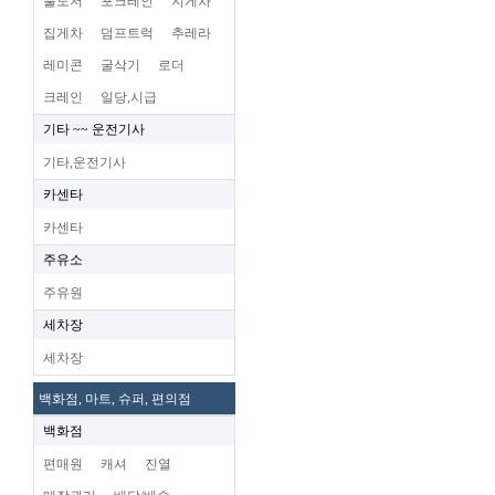
불도저
포크레인
지게차
집게차
덤프트럭
추레라
레미콘
굴삭기
로더
크레인
일당,시급
기타 ~~ 운전기사
기타,운전기사
카센타
카센타
주유소
주유원
세차장
세차장
백화점, 마트, 슈퍼, 편의점
백화점
편매원
캐셔
진열