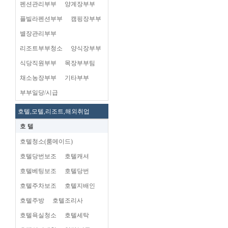
펜션관리부부
양계장부부
플빌라펜션부부
캠핑장부부
별장관리부부
리조트부부청소
양식장부부
식당직원부부
목장부부팀
채소농장부부
기타부부
부부일당/시급
호텔,모텔,리조트,해외취업
호 텔
호텔청소(룸메이드)
호텔당번보조
호텔캐셔
호텔베팅보조
호텔당번
호텔주차보조
호텔지배인
호텔주방
호텔조리사
호텔욕실청소
호텔세탁