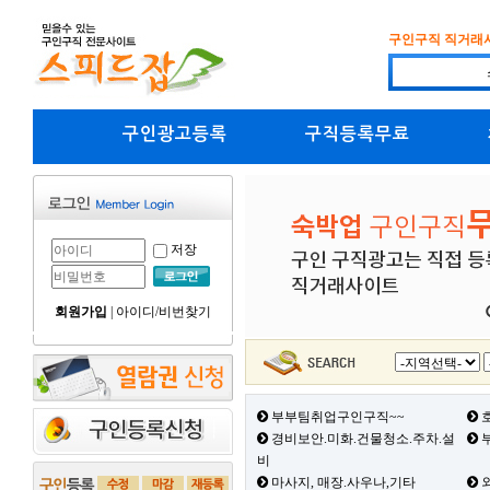
구인구직 직거래
구인광고등록
구직등록무료
저장
회원가입
|
아이디/비번찾기
부부팀취업구인구직~~
호
경비보안.미화.건물청소.주차.설
부
비
마사지, 매장.사우나,기타