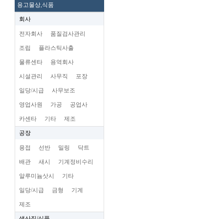
용고물상,식품
회사
전자회사
품질검사관리
조립
플라스틱사출
물류센타
용역회사
시설관리
사무직
포장
일당/시급
사무보조
영업사원
가공
공업사
카센타
기타
제조
공장
용접
선반
밀링
닥트
배관
새시
기계정비수리
알루미늄삿시
기타
일당/시급
금형
기계
제조
생산직/식품