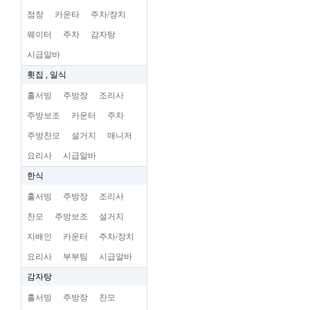
점장
카운타
주차/장치
웨이터
주차
감자탕
시급알바
횟집 , 일식
홀서빙
주방장
조리사
주방보조
카운터
주차
주방찬모
설거지
매니저
요리사
시급알바
한식
홀서빙
주방장
조리사
찬모
주방보조
설거지
지배인
카운터
주차/장치
요리사
부부팀
시급알바
감자탕
홀서빙
주방장
찬모