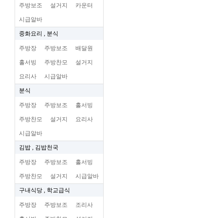
주방보조
설거지
카운터
시급알바
중화요리 , 분식
주방장
주방보조
배달원
홀서빙
주방찬모
설거지
요리사
시급알바
분식
주방장
주방보조
홀서빙
주방찬모
설거지
요리사
시급알바
김밥 , 김밥천국
주방장
주방보조
홀서빙
주방찬모
설거지
시급알바
구내식당 , 학교급식
주방장
주방보조
조리사