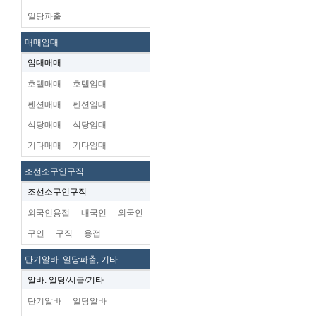
일당파출
매매임대
임대매매
호텔매매
호텔임대
펜션매매
펜션임대
식당매매
식당임대
기타매매
기타임대
조선소구인구직
조선소구인구직
외국인용접
내국인
외국인
구인
구직
용접
단기알바. 일당파출, 기타
알바: 일당/시급/기타
단기알바
일당알바