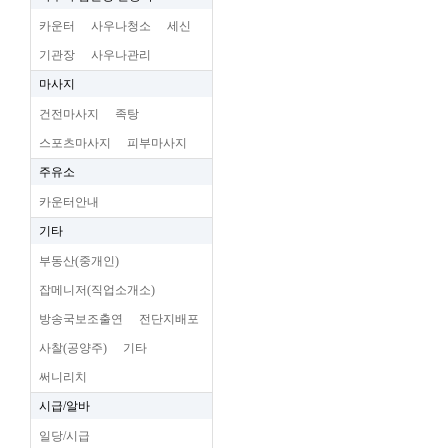
카운터
사우나청소
세신
기관장
사우나관리
마사지
건전마사지
족탕
스포츠마사지
피부마사지
주유소
카운터안내
기타
부동산(중개인)
잡메니저(직업소개소)
방송국보조출연
전단지배포
사찰(공양주)
기타
써니리치
시급/알바
일당/시급