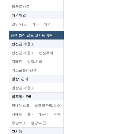
리조트찬모
해외취업
일당/시급
기타
해외
펜션 별장.골프.고시원 세탁
펜션관리/청소
펜션관리/청소
펜션주바
지배인
일당/시급
키즈풀빌라펜션
별장~관리
별장관리/청소
골프장~ 관리
안내데스크
골프장관리/청소
지배인
홀~
카운터
주바
주방보조
일당/시급
고시원