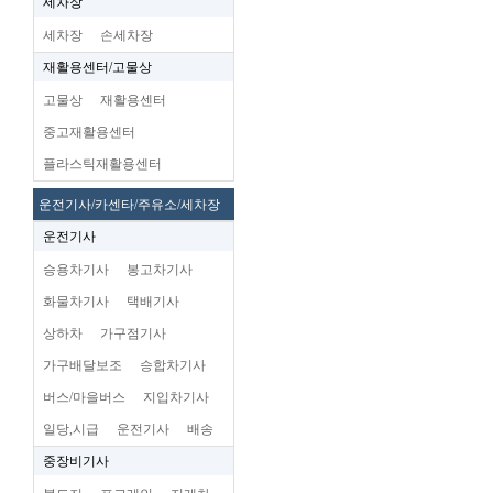
세차장
세차장
손세차장
재활용센터/고물상
고물상
재활용센터
중고재활용센터
플라스틱재활용센터
운전기사/카센타/주유소/세차장
운전기사
승용차기사
봉고차기사
화물차기사
택배기사
상하차
가구점기사
가구배달보조
승합차기사
버스/마을버스
지입차기사
일당,시급
운전기사
배송
중장비기사