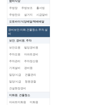
함바식당
주방장
주방보조
홀서빙
주방찬모
설거지
시급알바
오토바이/식당배달/택배배달
경비보안.미화.건물청소.주차.설
비
보안. 경비원. 주차
보안요원
빌딩경비원
주차요원
아파트경비
주차관리
주차정산원
기계설비
경비원
일당/시급
건물관리
일당/시급
청원경찰
건설현장경비
미화원. 건물청소
아파트미화원
미화원