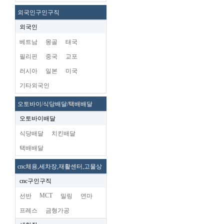
외국인구인구직
외국인
베트남
몽골
태국
필리핀
중국
교포
러시아
일본
미국
기타외국인
오토바이/식당배달/택배배달
오토바이배달
식당배달
치킨배달
택배배달
cnc체용,세차장,재활센터,고물상
cnc구인구직
MCT
선반
밀링
연마
프레스
금형가공