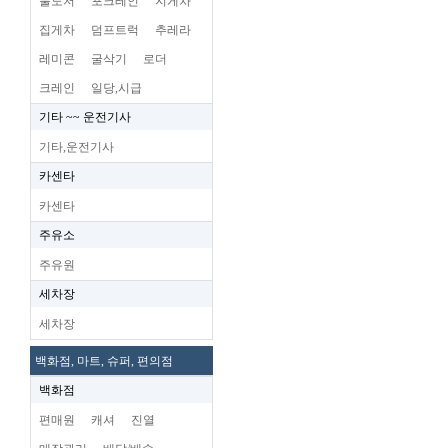
불도저
포크레인
지게차
집게차
덤프트럭
추레라
레미콘
굴삭기
로더
크레인
일당,시급
기타 ~~ 운전기사
기타,운전기사
카센타
카센타
주유소
주유원
세차장
세차장
백화점, 마트, 슈퍼, 편의점
백화점
편매원
캐셔
진열