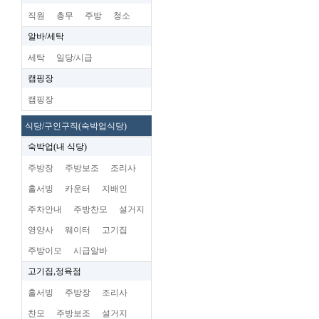
직원
총무
주방
청소
알바/세탁
세탁
일당/시급
캠핑장
캠핑장
식당/구인구직(숙박업식당)
숙박업(내 식당)
주방장
주방보조
조리사
홀서빙
카운터
지배인
주차안내
주방찬모
설거지
영양사
웨이터
고기집
주방이모
시급알바
고기집,정육점
홀서빙
주방장
조리사
찬모
주방보조
설거지