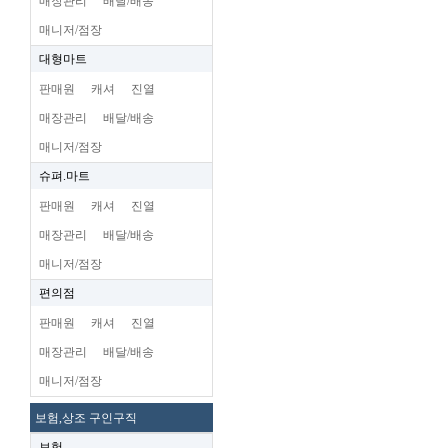
매장관리
배달/배송
매니저/점장
대형마트
판매원
캐셔
진열
매장관리
배달/배송
매니저/점장
슈펴.마트
판매원
캐셔
진열
매장관리
배달/배송
매니저/점장
편의점
판매원
캐셔
진열
매장관리
배달/배송
매니저/점장
보험,상조 구인구직
보험