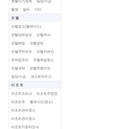
호텔식기세척
일당/시급
벨맨
알바
기타
모 텔
모텔청소(룸메이드)
모텔당번보조
모텔캐셔
모텔베팅
모텔당번
모텔주차보조
모텔지배인
숙박업조리
모텔욕실청소
모텔세탁
모텔주방이모
일당/시급
게스트하우스
리 조 트
리조트조리사
리조트주방장
리조트주
룸메이드(청소)
리조트관리청소
리조트관리청소
리조트카운터안내