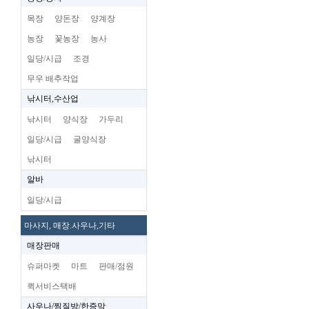
목장
양돈장
양계장
농장
꽃농장
농사
일당/시급
조경
무우 배추작업
낚시터,수산업
낚시터
양식장
가두리
일당/시급
굴양식장
낚시터
알바
일당/시급
마사지, 매장.사우나,기타
매장판매
슈퍼마켓
마트
판매/점원
퀵서비스택배
사우나/찜질방/한증막