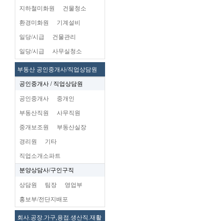
지하철미화원
건물청소
환경미화원
기계설비
일당/시급
건물관리
일당/시급
사무실청소
부동산 공인중개사/직업상담원
공인중개사 / 직업상담원
공인중개사
중개인
부동산직원
사무직원
중개보조원
부동산실장
경리원
기타
직업소개소파트
분양상담사/구인구직
상담원
팀장
영업부
홍보부/전단지배포
회사.공장.가구,용접.생산직.재활