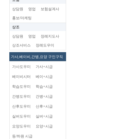
상담원
영업
보험설계사
홍보/마케팅
상조
상담원
영업
장례지도사
상조서비스
장례도우미
가사,베이비,간병,요양 구인구직
가사도우미
가사+시급
베이비시터
베이+시급
학습도우미
학습+시급
간병도우미
간병+시급
산후도우미
산후+시급
실버도우미
실버+시급
요양도우미
요양+시급
등/하원 시급