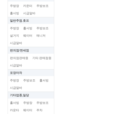
주방장
카운터
주방보조
홀서빙
시급알바
일반주점.호프
주방장
홀서빙
주방보조
설거지
웨이터
매니저
시급알바
편의점/면세점
편의점판매원
기타 판매점원
시급알바
포장마차
주방장
주방보조
홀서빙
시급알바
기타업종,일당
홀서빙
주방장
주방보조
카운타
웨이터
주차