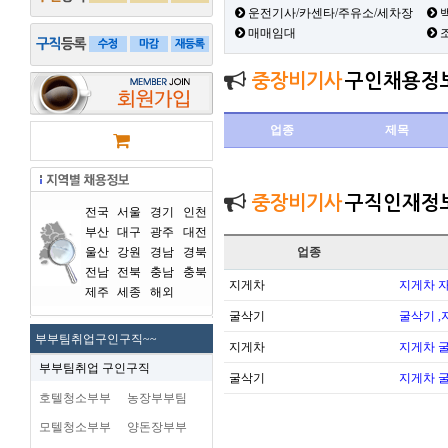
운전기사/카센타/주유소/세차장
백
매매임대
중장비기사
구인채용정
업종
제목
중장비기사
구직인재정
전국
서울
경기
인천
부산
대구
광주
대전
울산
강원
경남
경북
업종
전남
전북
충남
충북
지게차
지게차 
제주
세종
해외
굴삭기
굴삭기 ,
부부팀취업구인구직~~
지게차
지게차 
부부팀취업 구인구직
굴삭기
지게차 
호텔청소부부
농장부부팀
모텔청소부부
양돈장부부