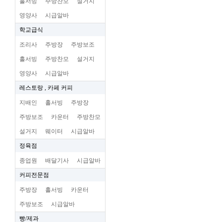
홀서빙
주방찬모
설거지
영양사
시급알바
학교급식
조리사
주방장
주방보조
홀서빙
주방찬모
설거지
영양사
시급알바
레스토랑 , 카페 커피
지배인
홀서빙
주방장
주방보조
카운터
주방찬모
설거지
웨이터
시급알바
정육점
종업원
배달기사
시급알바
커피전문점
주방장
홀서빙
카운터
주방보조
시급알바
빵/제과