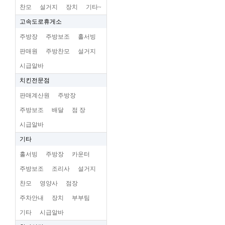
찬모
설거지
장치
기타~
고속도로휴게소
주방장
주방보조
홀서빙
판매원
주방찬모
설거지
시급알바
치킨전문점
판매계산원
주방장
주방보조
배달
점 장
시급알바
기타
홀서빙
주방장
카운터
주방보조
조리사
설거지
찬모
영양사
점장
주차안내
장치
부부팀
기타
시급알바