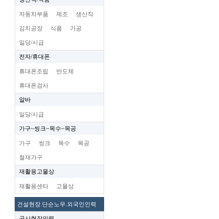
자동차부품
제조
생산직
김치공장
식품
가공
일당/시급
전자/휴대폰
휴대폰조립
반도체
휴대폰검사
알바
일당/시급
가구~씽크~목수~목공
가구
씽크
목수
목공
철재가구
재활용고물상
재활용센타
고물상
건설현장.단순노무.외국인인력
공사현장인력