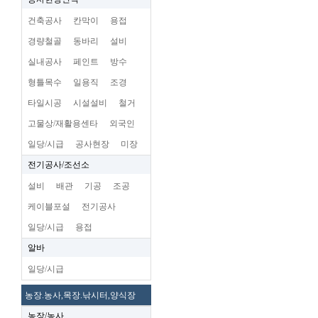
건축공사
칸막이
용접
경량철골
동바리
설비
실내공사
페인트
방수
형틀목수
일용직
조경
타일시공
시설설비
철거
고물상/재활용센타
외국인
일당/시급
공사현장
미장
전기공사/조선소
설비
배관
기공
조공
케이블포설
전기공사
일당/시급
용접
알바
일당/시급
농장.농사,목장.낚시터,양식장
농장/농사