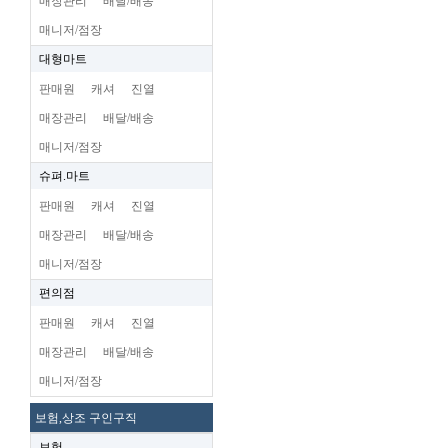
매장관리
배달/배송
매니저/점장
대형마트
판매원
캐셔
진열
매장관리
배달/배송
매니저/점장
슈펴.마트
판매원
캐셔
진열
매장관리
배달/배송
매니저/점장
편의점
판매원
캐셔
진열
매장관리
배달/배송
매니저/점장
보험,상조 구인구직
보험