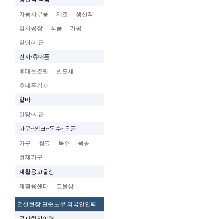
자동차부품
제조
생산직
김치공장
식품
가공
일당/시급
전자/휴대폰
휴대폰조립
반도체
휴대폰검사
알바
일당/시급
가구~씽크~목수~목공
가구
씽크
목수
목공
철재가구
재활용고물상
재활용센타
고물상
건설현장.단순노무.외국인인력
공사현장인력