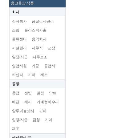
용고물상,식품
회사
전자회사
품질검사관리
조립
플라스틱사출
물류센타
용역회사
시설관리
사무직
포장
일당/시급
사무보조
영업사원
가공
공업사
카센타
기타
제조
공장
용접
선반
밀링
닥트
배관
새시
기계정비수리
알루미늄삿시
기타
일당/시급
금형
기계
제조
생산직/식품