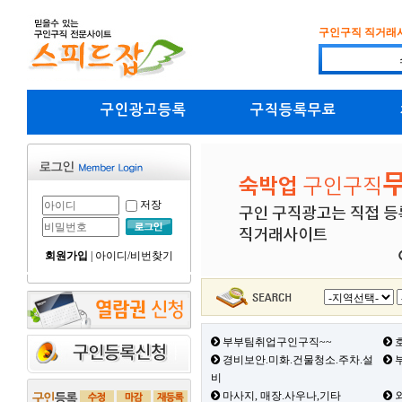
구인구직 직거래
구인광고등록
구직등록무료
저장
회원가입
|
아이디/비번찾기
부부팀취업구인구직~~
호
경비보안.미화.건물청소.주차.설
부
비
마사지, 매장.사우나,기타