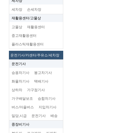
세차장
세차장
손세차장
재활용센터/고물상
고물상
재활용센터
중고재활용센터
플라스틱재활용센터
운전기사/카센타/주유소/세차장
운전기사
승용차기사
봉고차기사
화물차기사
택배기사
상하차
가구점기사
가구배달보조
승합차기사
버스/마을버스
지입차기사
일당,시급
운전기사
배송
중장비기사