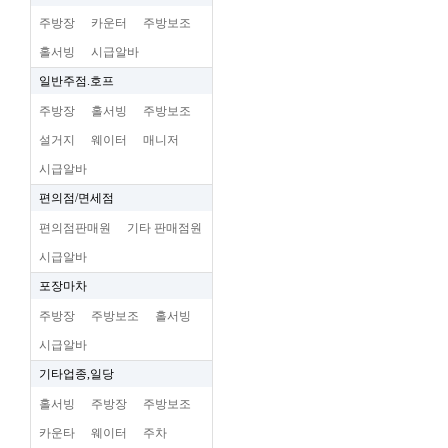
주방장
카운터
주방보조
홀서빙
시급알바
일반주점.호프
주방장
홀서빙
주방보조
설거지
웨이터
매니저
시급알바
편의점/면세점
편의점판매원
기타 판매점원
시급알바
포장마차
주방장
주방보조
홀서빙
시급알바
기타업종,일당
홀서빙
주방장
주방보조
카운타
웨이터
주차