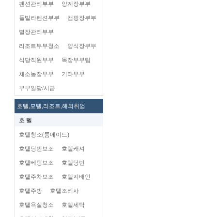
펜션관리부부
양계장부부
플빌라펜션부부
캠핑장부부
별장관리부부
리조트부부청소
양식장부부
식당직원부부
목장부부팀
채소농장부부
기타부부
부부일당/시급
호텔,모텔,리조트,해외취업
호 텔
호텔청소(룸메이드)
호텔당번보조
호텔캐셔
호텔베팅보조
호텔당번
호텔주차보조
호텔지배인
호텔주방
호텔조리사
호텔욕실청소
호텔세탁