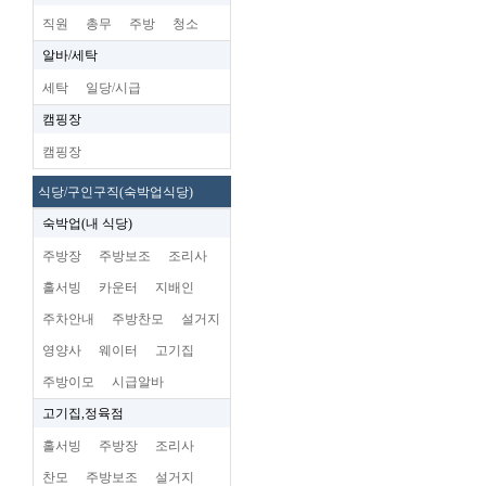
직원
총무
주방
청소
알바/세탁
세탁
일당/시급
캠핑장
캠핑장
식당/구인구직(숙박업식당)
숙박업(내 식당)
주방장
주방보조
조리사
홀서빙
카운터
지배인
주차안내
주방찬모
설거지
영양사
웨이터
고기집
주방이모
시급알바
고기집,정육점
홀서빙
주방장
조리사
찬모
주방보조
설거지