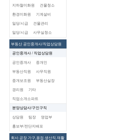
지하철미화원
건물청소
환경미화원
기계설비
일당/시급
건물관리
일당/시급
사무실청소
부동산 공인중개사/직업상담원
공인중개사 / 직업상담원
공인중개사
중개인
부동산직원
사무직원
중개보조원
부동산실장
경리원
기타
직업소개소파트
분양상담사/구인구직
상담원
팀장
영업부
홍보부/전단지배포
회사.공장.가구,용접.생산직.재활