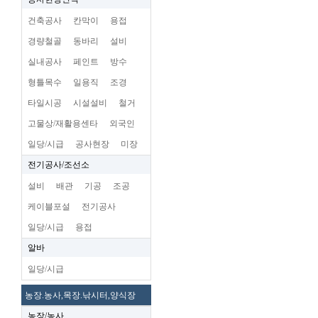
건축공사
칸막이
용접
경량철골
동바리
설비
실내공사
페인트
방수
형틀목수
일용직
조경
타일시공
시설설비
철거
고물상/재활용센타
외국인
일당/시급
공사현장
미장
전기공사/조선소
설비
배관
기공
조공
케이블포설
전기공사
일당/시급
용접
알바
일당/시급
농장.농사,목장.낚시터,양식장
농장/농사