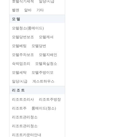
호텔식기세척
일당/시급
벨맨
알바
기타
모 텔
모텔청소(룸메이드)
모텔당번보조
모텔캐셔
모텔베팅
모텔당번
모텔주차보조
모텔지배인
숙박업조리
모텔욕실청소
모텔세탁
모텔주방이모
일당/시급
게스트하우스
리 조 트
리조트조리사
리조트주방장
리조트주
룸메이드(청소)
리조트관리청소
리조트관리청소
리조트카운터안내