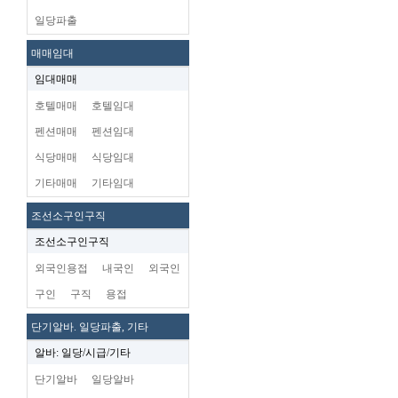
일당파출
매매임대
임대매매
호텔매매
호텔임대
펜션매매
펜션임대
식당매매
식당임대
기타매매
기타임대
조선소구인구직
조선소구인구직
외국인용접
내국인
외국인
구인
구직
용접
단기알바. 일당파출, 기타
알바: 일당/시급/기타
단기알바
일당알바