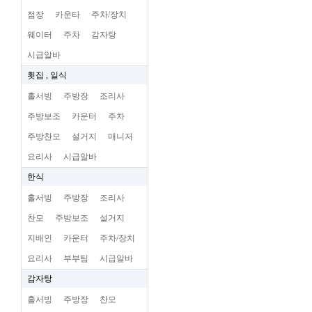
점장
카운타
주차/장치
웨이터
주차
감자탕
시급알바
횟집 , 일식
홀서빙
주방장
조리사
주방보조
카운터
주차
주방찬모
설거지
매니저
요리사
시급알바
한식
홀서빙
주방장
조리사
찬모
주방보조
설거지
지배인
카운터
주차/장치
요리사
부부팀
시급알바
감자탕
홀서빙
주방장
찬모