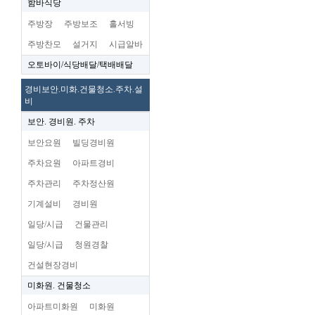
함바식당
주방장
주방보조
홀서빙
주방찬모
설거지
시급알바
오토바이/식당배달/택배배달
경비보안.미화.건물청소.주차.설
비
보안. 경비원. 주차
보안요원
빌딩경비원
주차요원
아파트경비
주차관리
주차정산원
기계설비
경비원
일당/시급
건물관리
일당/시급
청원경찰
건설현장경비
미화원. 건물청소
아파트미화원
미화원