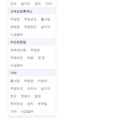
찬모
설거지
장치
기타~
고속도로휴게소
주방장
주방보조
홀서빙
판매원
주방찬모
설거지
시급알바
치킨전문점
판매계산원
주방장
주방보조
배달
점 장
시급알바
기타
홀서빙
주방장
카운터
주방보조
조리사
설거지
찬모
영양사
점장
주차안내
장치
부부팀
기타
시급알바