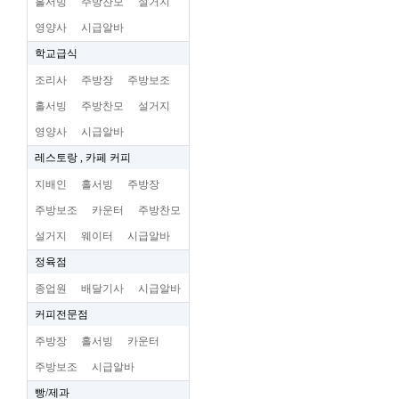
홀서빙
주방찬모
설거지
영양사
시급알바
학교급식
조리사
주방장
주방보조
홀서빙
주방찬모
설거지
영양사
시급알바
레스토랑 , 카페 커피
지배인
홀서빙
주방장
주방보조
카운터
주방찬모
설거지
웨이터
시급알바
정육점
종업원
배달기사
시급알바
커피전문점
주방장
홀서빙
카운터
주방보조
시급알바
빵/제과