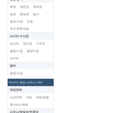
목장
양돈장
양계장
농장
꽃농장
농사
일당/시급
조경
무우 배추작업
낚시터,수산업
낚시터
양식장
가두리
일당/시급
굴양식장
낚시터
알바
일당/시급
마사지, 매장.사우나,기타
매장판매
슈퍼마켓
마트
판매/점원
퀵서비스택배
사우나/찜질방/한증막