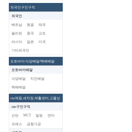
외국인구인구직
외국인
베트남
몽골
태국
필리핀
중국
교포
러시아
일본
미국
기타외국인
오토바이/식당배달/택배배달
오토바이배달
식당배달
치킨배달
택배배달
cnc체용,세차장,재활센터,고물상
cnc구인구직
MCT
선반
밀링
연마
프레스
금형가공