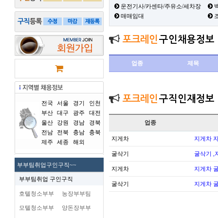
운전기사/카센타/주유소/세차장
백
매매임대
포크레인
구인채용정보
업종
제목
포크레인
구직인재정보
전국
서울
경기
인천
부산
대구
광주
대전
울산
강원
경남
경북
업종
전남
전북
충남
충북
지게차
지게차 
제주
세종
해외
굴삭기
굴삭기 ,
부부팀취업구인구직~~
지게차
지게차 
부부팀취업 구인구직
굴삭기
지게차 
호텔청소부부
농장부부팀
모텔청소부부
양돈장부부