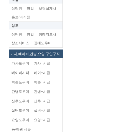
상담원
영업
보험설계사
홍보/마케팅
상조
상담원
영업
장례지도사
상조서비스
장례도우미
가사,베이비,간병,요양 구인구직
가사도우미
가사+시급
베이비시터
베이+시급
학습도우미
학습+시급
간병도우미
간병+시급
산후도우미
산후+시급
실버도우미
실버+시급
요양도우미
요양+시급
등/하원 시급