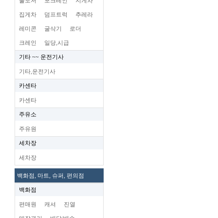
불도저
포크레인
지게차
집게차
덤프트럭
추레라
레미콘
굴삭기
로더
크레인
일당,시급
기타 ~~ 운전기사
기타,운전기사
카센타
카센타
주유소
주유원
세차장
세차장
백화점, 마트, 슈퍼, 편의점
백화점
편매원
캐셔
진열