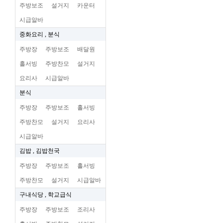
주방보조
설거지
카운터
시급알바
중화요리 , 분식
주방장
주방보조
배달원
홀서빙
주방찬모
설거지
요리사
시급알바
분식
주방장
주방보조
홀서빙
주방찬모
설거지
요리사
시급알바
김밥 , 김밥천국
주방장
주방보조
홀서빙
주방찬모
설거지
시급알바
구내식당 , 학교급식
주방장
주방보조
조리사