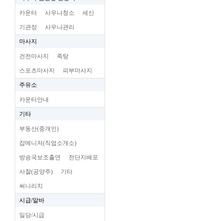
카운터
사우나청소
세신
기관장
사우나관리
마사지
건전마사지
족탕
스포츠마사지
피부마사지
주유소
카운터안내
기타
부동산(중개인)
잡메니저(직업소개소)
방송국보조출연
전단지배포
사찰(공양주)
기타
써니리치
시급/알바
일당/시급