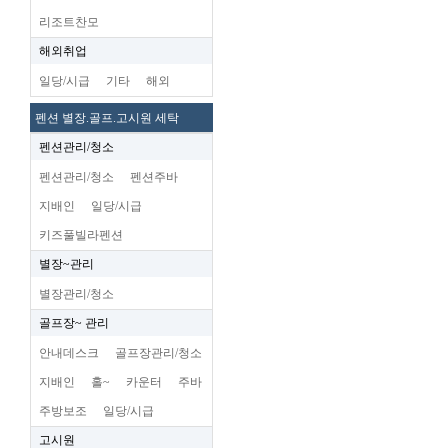
리조트찬모
해외취업
일당/시급
기타
해외
펜션 별장.골프.고시원 세탁
펜션관리/청소
펜션관리/청소
펜션주바
지배인
일당/시급
키즈풀빌라펜션
별장~관리
별장관리/청소
골프장~ 관리
안내데스크
골프장관리/청소
지배인
홀~
카운터
주바
주방보조
일당/시급
고시원