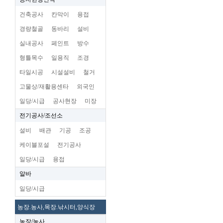
건축공사
칸막이
용접
경량철골
동바리
설비
실내공사
페인트
방수
형틀목수
일용직
조경
타일시공
시설설비
철거
고물상/재활용센타
외국인
일당/시급
공사현장
미장
전기공사/조선소
설비
배관
기공
조공
케이블포설
전기공사
일당/시급
용접
알바
일당/시급
농장.농사,목장.낚시터,양식장
농장/농사