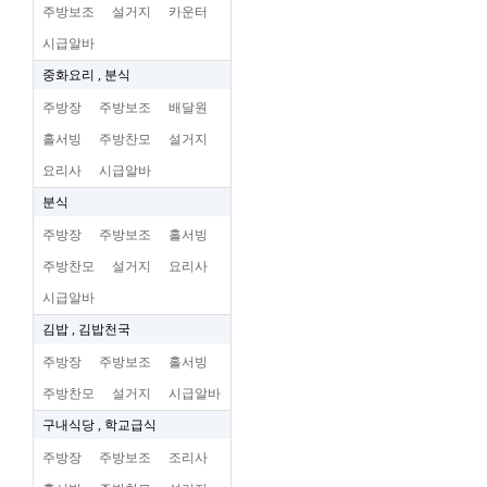
주방보조
설거지
카운터
시급알바
중화요리 , 분식
주방장
주방보조
배달원
홀서빙
주방찬모
설거지
요리사
시급알바
분식
주방장
주방보조
홀서빙
주방찬모
설거지
요리사
시급알바
김밥 , 김밥천국
주방장
주방보조
홀서빙
주방찬모
설거지
시급알바
구내식당 , 학교급식
주방장
주방보조
조리사