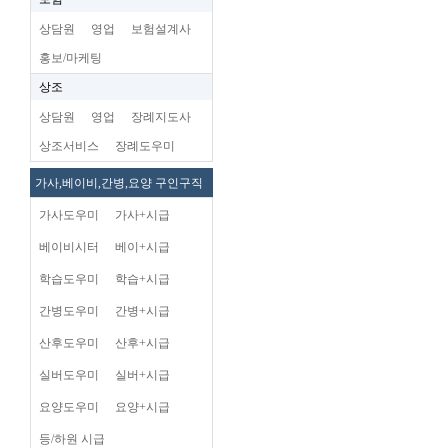
상담원
영업
보험설계사
홍보/마케팅
상조
상담원
영업
장례지도사
상조서비스
장례도우미
가사,베이비,간병,요양 구인구직
가사도우미
가사+시급
베이비시터
베이+시급
학습도우미
학습+시급
간병도우미
간병+시급
산후도우미
산후+시급
실버도우미
실버+시급
요양도우미
요양+시급
등/하원 시급