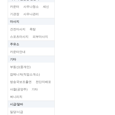
카운터
사우나청소
세신
기관장
사우나관리
마사지
건전마사지
족탕
스포츠마사지
피부마사지
주유소
카운터안내
기타
부동산(중개인)
잡메니저(직업소개소)
방송국보조출연
전단지배포
사찰(공양주)
기타
써니리치
시급/알바
일당/시급