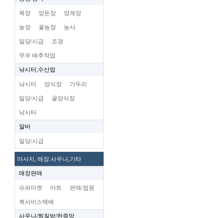
목장
양돈장
양계장
농장
꽃농장
농사
일당/시급
조경
무우 배추작업
낚시터,수산업
낚시터
양식장
가두리
일당/시급
굴양식장
낚시터
알바
일당/시급
마사지, 매장.사우나,기타
매장판매
슈퍼마켓
마트
판매/점원
퀵서비스택배
사우나/찜질방/한증막