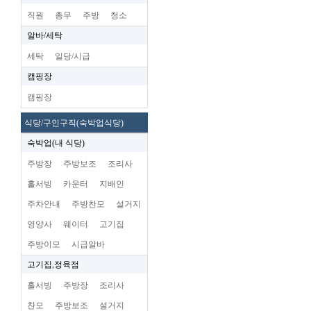
직원
총무
주방
청소
알바/세탁
세탁
일당/시급
캠핑장
캠핑장
식당/구인구직(숙박업식당)
숙박업(내 식당)
주방장
주방보조
조리사
홀서빙
카운터
지배인
주차안내
주방찬모
설거지
영양사
웨이터
고기집
주방이모
시급알바
고기집,정육점
홀서빙
주방장
조리사
찬모
주방보조
설거지