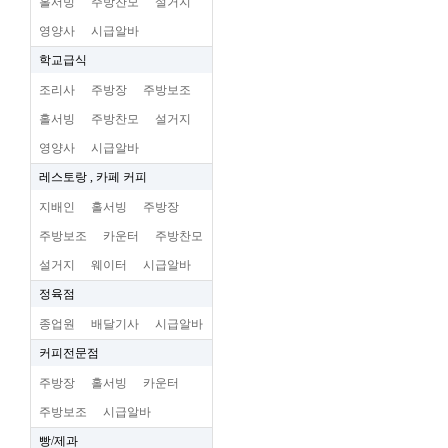
홀서빙
주방찬모
설거지
영양사
시급알바
학교급식
조리사
주방장
주방보조
홀서빙
주방찬모
설거지
영양사
시급알바
레스토랑 , 카페 커피
지배인
홀서빙
주방장
주방보조
카운터
주방찬모
설거지
웨이터
시급알바
정육점
종업원
배달기사
시급알바
커피전문점
주방장
홀서빙
카운터
주방보조
시급알바
빵/제과