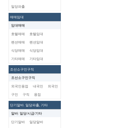
일당파출
매매임대
임대매매
호텔매매
호텔임대
펜션매매
펜션임대
식당매매
식당임대
기타매매
기타임대
조선소구인구직
조선소구인구직
외국인용접
내국인
외국인
구인
구직
용접
단기알바. 일당파출, 기타
알바: 일당/시급/기타
단기알바
일당알바