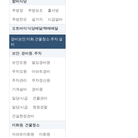
함바식당
주방장
주방보조
홀서빙
주방찬모
설거지
시급알바
오토바이/식당배달/택배배달
경비보안.미화.건물청소.주차.설
비
보안. 경비원. 주차
보안요원
빌딩경비원
주차요원
아파트경비
주차관리
주차정산원
기계설비
경비원
일당/시급
건물관리
일당/시급
청원경찰
건설현장경비
미화원. 건물청소
아파트미화원
미화원