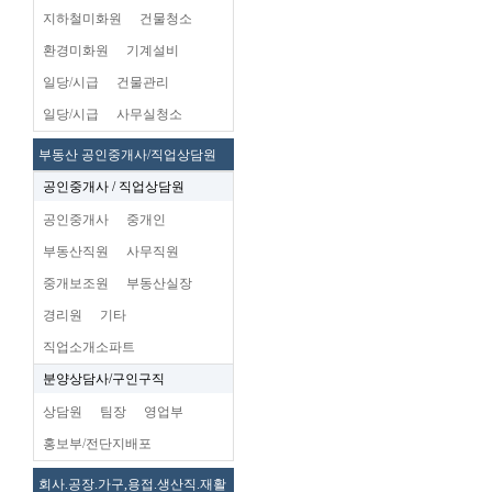
지하철미화원
건물청소
환경미화원
기계설비
일당/시급
건물관리
일당/시급
사무실청소
부동산 공인중개사/직업상담원
공인중개사 / 직업상담원
공인중개사
중개인
부동산직원
사무직원
중개보조원
부동산실장
경리원
기타
직업소개소파트
분양상담사/구인구직
상담원
팀장
영업부
홍보부/전단지배포
회사.공장.가구,용접.생산직.재활