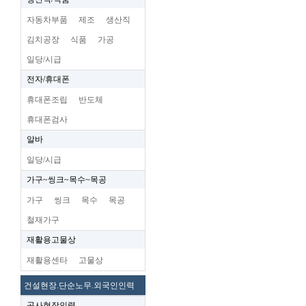
자동차부품
제조
생산직
김치공장
식품
가공
일당/시급
전자/휴대폰
휴대폰조립
반도체
휴대폰검사
알바
일당/시급
가구~씽크~목수~목공
가구
씽크
목수
목공
철재가구
재활용고물상
재활용센타
고물상
건설현장.단순노무.외국인인력
공사현장인력