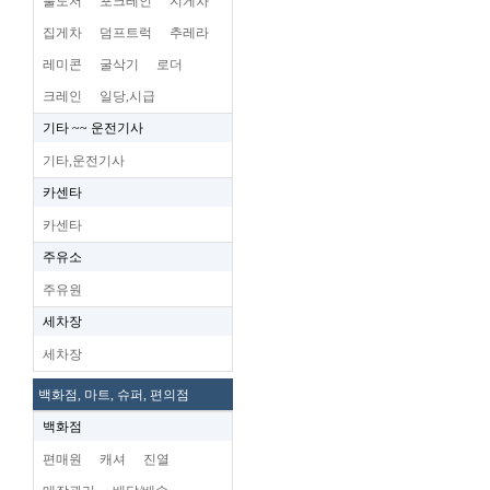
불도저
포크레인
지게차
집게차
덤프트럭
추레라
레미콘
굴삭기
로더
크레인
일당,시급
기타 ~~ 운전기사
기타,운전기사
카센타
카센타
주유소
주유원
세차장
세차장
백화점, 마트, 슈퍼, 편의점
백화점
편매원
캐셔
진열