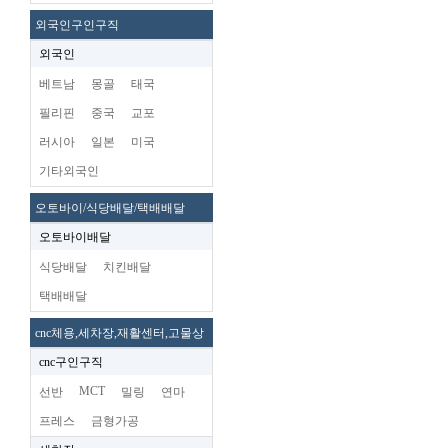
외국인구인구직
외국인
베트남
몽골
태국
필리핀
중국
교포
러시아
일본
미국
기타외국인
오토바이/식당배달/택배배달
오토바이배달
식당배달
치킨배달
택배배달
cnc체용,세차장,재활센터,고물상
cnc구인구직
MCT
선반
밀링
연마
프레스
금형가공