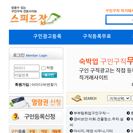
구인구직 직거래
구인광고등록
구직등록무료
저장
회원가입
|
아이디/비번찾기
부부팀취업구인구직~~
호
경비보안.미화.건물청소.주차.설
부
비
마사지, 매장.사우나,기타