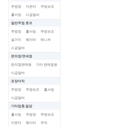
주방장
카운터
주방보조
홀서빙
시급알바
일반주점.호프
주방장
홀서빙
주방보조
설거지
웨이터
매니저
시급알바
편의점/면세점
편의점판매원
기타 판매점원
시급알바
포장마차
주방장
주방보조
홀서빙
시급알바
기타업종,일당
홀서빙
주방장
주방보조
카운타
웨이터
주차