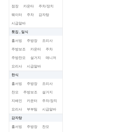
점장
카운타
주차/장치
웨이터
주차
감자탕
시급알바
횟집 , 일식
홀서빙
주방장
조리사
주방보조
카운터
주차
주방찬모
설거지
매니저
요리사
시급알바
한식
홀서빙
주방장
조리사
찬모
주방보조
설거지
지배인
카운터
주차/장치
요리사
부부팀
시급알바
감자탕
홀서빙
주방장
찬모