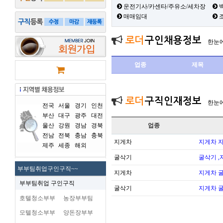
운전기사/카센타/주유소/세차장
백
매매임대
로더
구인채용정보
한눈
업종
제목
로더
구직인재정보
한눈
전국
서울
경기
인천
부산
대구
광주
대전
울산
강원
경남
경북
업종
전남
전북
충남
충북
지게차
지게차 
제주
세종
해외
굴삭기
굴삭기 ,
부부팀취업구인구직~~
지게차
지게차 
부부팀취업 구인구직
굴삭기
지게차 
호텔청소부부
농장부부팀
모텔청소부부
양돈장부부