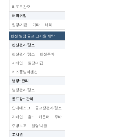
리조트찬모
해외취업
일당/시급
기타
해외
펜션 별장.골프.고시원 세탁
펜션관리/청소
펜션관리/청소
펜션주바
지배인
일당/시급
키즈풀빌라펜션
별장~관리
별장관리/청소
골프장~ 관리
안내데스크
골프장관리/청소
지배인
홀~
카운터
주바
주방보조
일당/시급
고시원