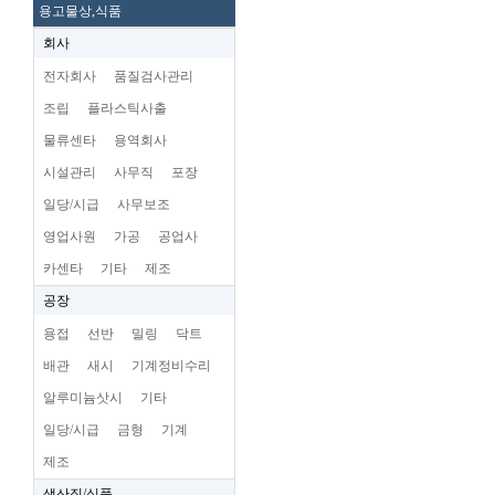
용고물상,식품
회사
전자회사
품질검사관리
조립
플라스틱사출
물류센타
용역회사
시설관리
사무직
포장
일당/시급
사무보조
영업사원
가공
공업사
카센타
기타
제조
공장
용접
선반
밀링
닥트
배관
새시
기계정비수리
알루미늄삿시
기타
일당/시급
금형
기계
제조
생산직/식품