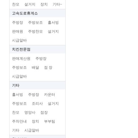
찬모
설거지
장치
기타~
고속도로휴게소
주방장
주방보조
홀서빙
판매원
주방찬모
설거지
시급알바
치킨전문점
판매계산원
주방장
주방보조
배달
점 장
시급알바
기타
홀서빙
주방장
카운터
주방보조
조리사
설거지
찬모
영양사
점장
주차안내
장치
부부팀
기타
시급알바