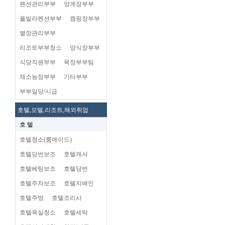
펜션관리부부
양계장부부
플빌라펜션부부
캠핑장부부
별장관리부부
리조트부부청소
양식장부부
식당직원부부
목장부부팀
채소농장부부
기타부부
부부일당/시급
호텔,모텔,리조트,해외취업
호 텔
호텔청소(룸메이드)
호텔당번보조
호텔캐셔
호텔베팅보조
호텔당번
호텔주차보조
호텔지배인
호텔주방
호텔조리사
호텔욕실청소
호텔세탁