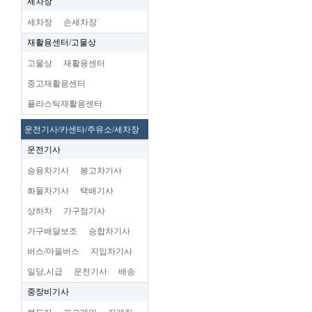
세차장
세차장
손세차장
재활용센터/고물상
고물상
재활용센터
중고재활용센터
플라스틱재활용센터
운전기사/카센타/주유소/세차장
운전기사
승용차기사
봉고차기사
화물차기사
택배기사
상하차
가구점기사
가구배달보조
승합차기사
버스/마을버스
지입차기사
일당,시급
운전기사
배송
중장비기사