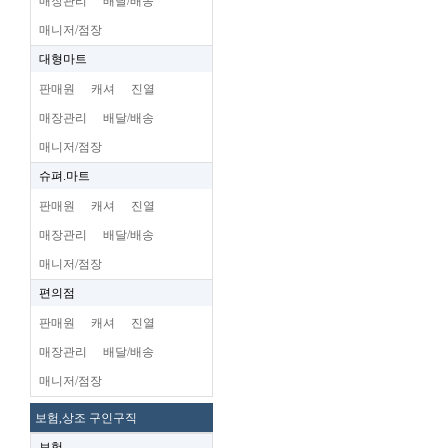
매장관리
배달/배송
매니저/점장
대형마트
판매원
캐셔
진열
매장관리
배달/배송
매니저/점장
슈펴.마트
판매원
캐셔
진열
매장관리
배달/배송
매니저/점장
편의점
판매원
캐셔
진열
매장관리
배달/배송
매니저/점장
보험,상조 구인구직
보험