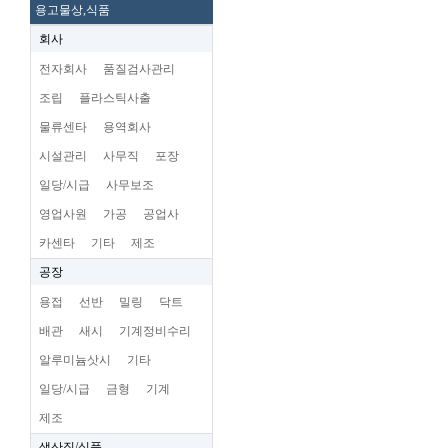
용고물상,식품
회사
전자회사
품질검사관리
조립
플라스틱사출
물류센타
용역회사
시설관리
사무직
포장
일당/시급
사무보조
영업사원
가공
공업사
카센타
기타
제조
공장
용접
선반
밀링
닥트
배관
새시
기계정비수리
알루미늄삿시
기타
일당/시급
금형
기계
제조
생산직/식품