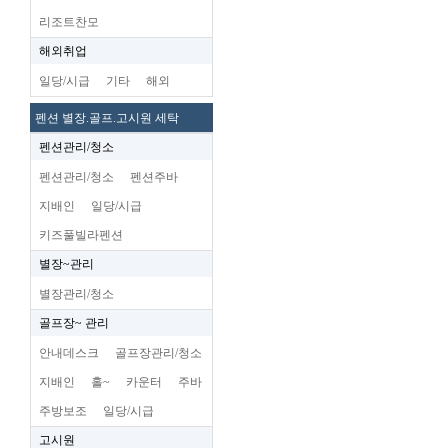
리조트찬모
해외취업
일당/시급
기타
해외
펜션 별장.골프.고시원 세탁
펜션관리/청소
펜션관리/청소
펜션주바
지배인
일당/시급
키즈풀빌라펜션
별장~관리
별장관리/청소
골프장~ 관리
안내데스크
골프장관리/청소
지배인
홀~
카운터
주바
주방보조
일당/시급
고시원