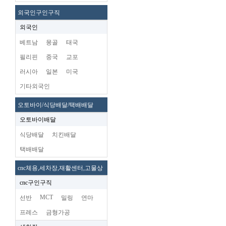
외국인구인구직
외국인
베트남
몽골
태국
필리핀
중국
교포
러시아
일본
미국
기타외국인
오토바이/식당배달/택배배달
오토바이배달
식당배달
치킨배달
택배배달
cnc체용,세차장,재활센터,고물상
cnc구인구직
MCT
선반
밀링
연마
프레스
금형가공