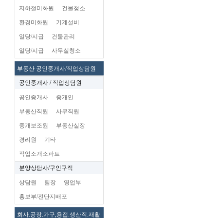
지하철미화원
건물청소
환경미화원
기계설비
일당/시급
건물관리
일당/시급
사무실청소
부동산 공인중개사/직업상담원
공인중개사 / 직업상담원
공인중개사
중개인
부동산직원
사무직원
중개보조원
부동산실장
경리원
기타
직업소개소파트
분양상담사/구인구직
상담원
팀장
영업부
홍보부/전단지배포
회사.공장.가구,용접.생산직.재활