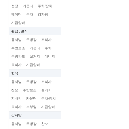
점장
카운타
주차/장치
웨이터
주차
감자탕
시급알바
횟집 , 일식
홀서빙
주방장
조리사
주방보조
카운터
주차
주방찬모
설거지
매니저
요리사
시급알바
한식
홀서빙
주방장
조리사
찬모
주방보조
설거지
지배인
카운터
주차/장치
요리사
부부팀
시급알바
감자탕
홀서빙
주방장
찬모