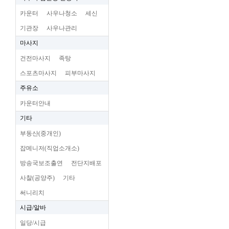
카운터
사우나청소
세신
기관장
사우나관리
마사지
건전마사지
족탕
스포츠마사지
피부마사지
주유소
카운터안내
기타
부동산(중개인)
잡메니저(직업소개소)
방송국보조출연
전단지배포
사찰(공양주)
기타
써니리치
시급/알바
일당/시급