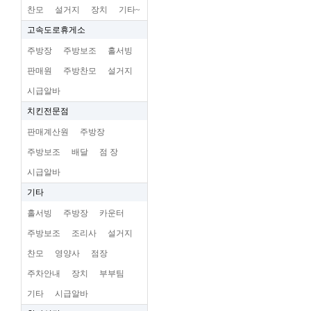
찬모
설거지
장치
기타~
고속도로휴게소
주방장
주방보조
홀서빙
판매원
주방찬모
설거지
시급알바
치킨전문점
판매계산원
주방장
주방보조
배달
점 장
시급알바
기타
홀서빙
주방장
카운터
주방보조
조리사
설거지
찬모
영양사
점장
주차안내
장치
부부팀
기타
시급알바