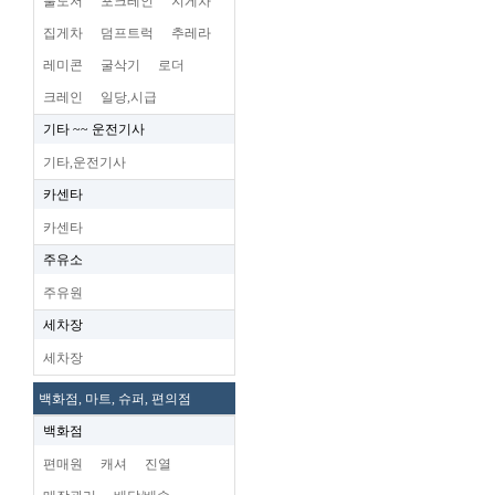
불도저
포크레인
지게차
집게차
덤프트럭
추레라
레미콘
굴삭기
로더
크레인
일당,시급
기타 ~~ 운전기사
기타,운전기사
카센타
카센타
주유소
주유원
세차장
세차장
백화점, 마트, 슈퍼, 편의점
백화점
편매원
캐셔
진열