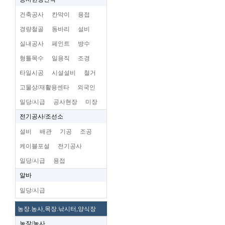
건축공사
칸막이
용접
경량철골
동바리
설비
실내공사
페인트
방수
형틀목수
일용직
조경
타일시공
시설설비
철거
고물상/재활용센타
외국인
일당/시급
공사현장
미장
전기공사/조선소
설비
배관
기공
조공
케이블포설
전기공사
일당/시급
용접
알바
일당/시급
농장.농사,목장.낚시터,양식장
농장/농사