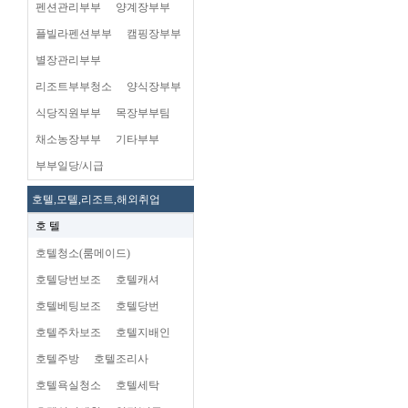
펜션관리부부
양계장부부
플빌라펜션부부
캠핑장부부
별장관리부부
리조트부부청소
양식장부부
식당직원부부
목장부부팀
채소농장부부
기타부부
부부일당/시급
호텔,모텔,리조트,해외취업
호 텔
호텔청소(룸메이드)
호텔당번보조
호텔캐셔
호텔베팅보조
호텔당번
호텔주차보조
호텔지배인
호텔주방
호텔조리사
호텔욕실청소
호텔세탁