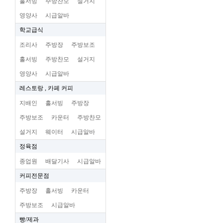
홀서빙
주방찬모
설거지
영양사
시급알바
학교급식
조리사
주방장
주방보조
홀서빙
주방찬모
설거지
영양사
시급알바
레스토랑 , 카페 커피
지배인
홀서빙
주방장
주방보조
카운터
주방찬모
설거지
웨이터
시급알바
정육점
종업원
배달기사
시급알바
커피전문점
주방장
홀서빙
카운터
주방보조
시급알바
빵/제과