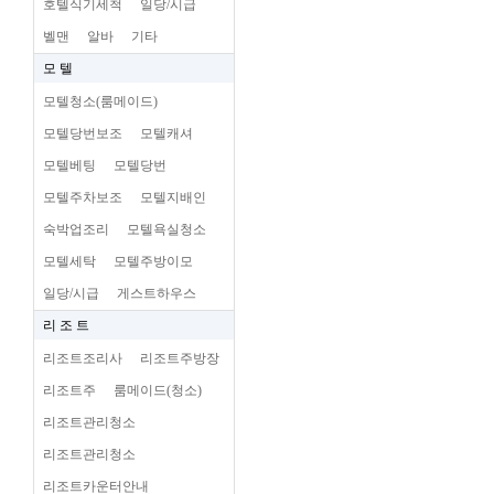
호텔식기세척
일당/시급
벨맨
알바
기타
모 텔
모텔청소(룸메이드)
모텔당번보조
모텔캐셔
모텔베팅
모텔당번
모텔주차보조
모텔지배인
숙박업조리
모텔욕실청소
모텔세탁
모텔주방이모
일당/시급
게스트하우스
리 조 트
리조트조리사
리조트주방장
리조트주
룸메이드(청소)
리조트관리청소
리조트관리청소
리조트카운터안내