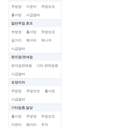
주방장
카운터
주방보조
홀서빙
시급알바
일반주점.호프
주방장
홀서빙
주방보조
설거지
웨이터
매니저
시급알바
편의점/면세점
편의점판매원
기타 판매점원
시급알바
포장마차
주방장
주방보조
홀서빙
시급알바
기타업종,일당
홀서빙
주방장
주방보조
카운타
웨이터
주차