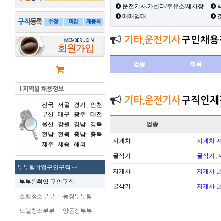
운전기사/카센타/주유소/세차장
백
매매임대
기타,운전기사
구인채용
업종
제목
기타,운전기사
구직인재
전국
서울
경기
인천
부산
대구
광주
대전
울산
강원
경남
경북
업종
전남
전북
충남
충북
지게차
지게차 
제주
세종
해외
굴삭기
굴삭기 ,
부부팀취업구인구직~~
지게차
지게차 
부부팀취업 구인구직
굴삭기
지게차 
호텔청소부부
농장부부팀
모텔청소부부
양돈장부부