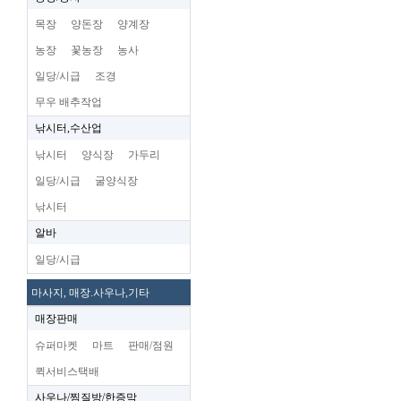
목장
양돈장
양계장
농장
꽃농장
농사
일당/시급
조경
무우 배추작업
낚시터,수산업
낚시터
양식장
가두리
일당/시급
굴양식장
낚시터
알바
일당/시급
마사지, 매장.사우나,기타
매장판매
슈퍼마켓
마트
판매/점원
퀵서비스택배
사우나/찜질방/한증막