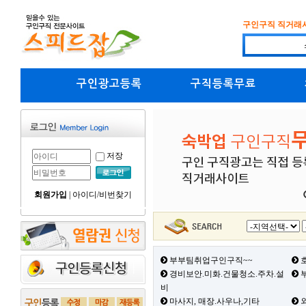
구인구직 직거래
구인광고등록
구직등록무료
저장
회원가입
|
아이디/비번찾기
부부팀취업구인구직~~
호
경비보안.미화.건물청소.주차.설
부
비
마사지, 매장.사우나,기타