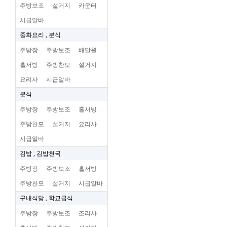
주방보조
설거지
카운터
시급알바
중화요리 , 분식
주방장
주방보조
배달원
홀서빙
주방찬모
설거지
요리사
시급알바
분식
주방장
주방보조
홀서빙
주방찬모
설거지
요리사
시급알바
김밥 , 김밥천국
주방장
주방보조
홀서빙
주방찬모
설거지
시급알바
구내식당 , 학교급식
주방장
주방보조
조리사