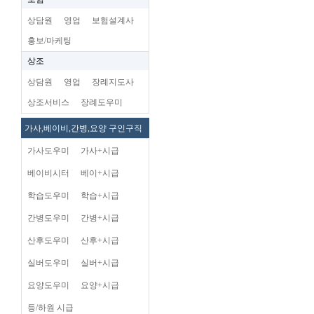
상담원
영업
보험설계사
홍보/마케팅
상조
상담원
영업
장례지도사
상조서비스
장례도우미
가사,베이비,간병,요양 구인구직
가사도우미
가사+시급
베이비시터
베이+시급
학습도우미
학습+시급
간병도우미
간병+시급
산후도우미
산후+시급
실버도우미
실버+시급
요양도우미
요양+시급
등/하원 시급