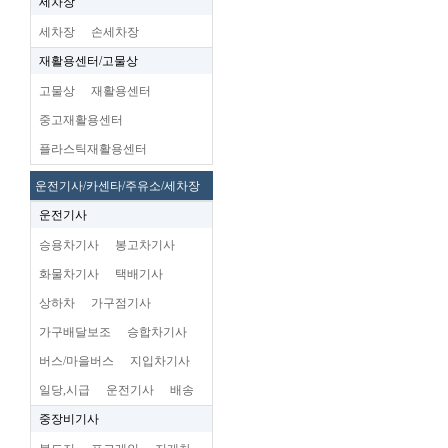
세차장
세차장
손세차장
재활용센터/고물상
고물상
재활용센터
중고재활용센터
플라스틱재활용센터
운전기사/카센타/주유소/세차장
운전기사
승용차기사
봉고차기사
화물차기사
택배기사
상하차
가구점기사
가구배달보조
승합차기사
버스/마을버스
지입차기사
일당,시급
운전기사
배송
중장비기사