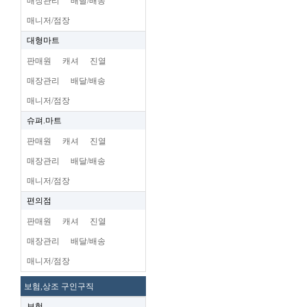
매장관리
배달/배송
매니저/점장
대형마트
판매원
캐셔
진열
매장관리
배달/배송
매니저/점장
슈펴.마트
판매원
캐셔
진열
매장관리
배달/배송
매니저/점장
편의점
판매원
캐셔
진열
매장관리
배달/배송
매니저/점장
보험,상조 구인구직
보험