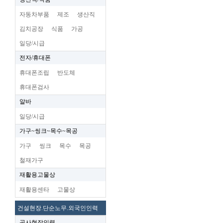
자동차부품
제조
생산직
김치공장
식품
가공
일당/시급
전자/휴대폰
휴대폰조립
반도체
휴대폰검사
알바
일당/시급
가구~씽크~목수~목공
가구
씽크
목수
목공
철재가구
재활용고물상
재활용센타
고물상
건설현장.단순노무.외국인인력
공사현장인력