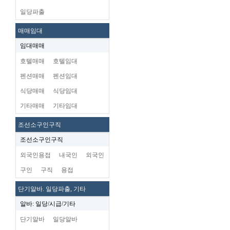
일당파출
매매임대
임대매매
호텔매매
호텔임대
펜션매매
펜션임대
식당매매
식당임대
기타매매
기타임대
조선소구인구직
조선소구인구직
외국인용접
내국인
외국인
구인
구직
용접
단기알바. 일당파출, 기타
알바: 일당/시급/기타
단기알바
일당알바