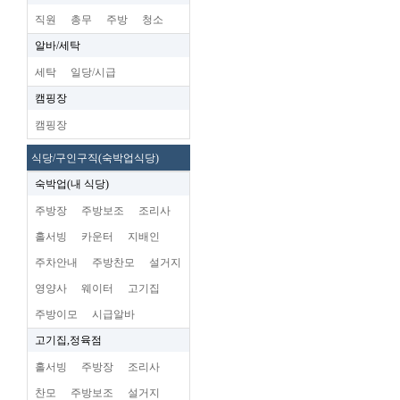
직원
총무
주방
청소
알바/세탁
세탁
일당/시급
캠핑장
캠핑장
식당/구인구직(숙박업식당)
숙박업(내 식당)
주방장
주방보조
조리사
홀서빙
카운터
지배인
주차안내
주방찬모
설거지
영양사
웨이터
고기집
주방이모
시급알바
고기집,정육점
홀서빙
주방장
조리사
찬모
주방보조
설거지