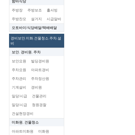
함바식당
주방장
주방보조
홀서빙
주방찬모
설거지
시급알바
오토바이/식당배달/택배배달
경비보안.미화.건물청소.주차.설
비
보안. 경비원. 주차
보안요원
빌딩경비원
주차요원
아파트경비
주차관리
주차정산원
기계설비
경비원
일당/시급
건물관리
일당/시급
청원경찰
건설현장경비
미화원. 건물청소
아파트미화원
미화원