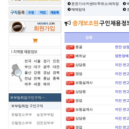
운전기사/카센타/주유소/세차장
백
매매임대
중개보조원
구인채용정
업종
몽골
천안 성
베트남
양돈장에
전국
서울
경기
인천
상담원
지인 연고
부산
대구
광주
대전
울산
강원
경남
경북
영업
지인 연고
전남
전북
충남
충북
보험설계사
지인 연고
제주
세종
해외
상담원
지인 연고
부부팀취업구인구직~~
영업
지인 연고
부부팀취업 구인구직
보험설계사
지인 연고
호텔청소부부
농장부부팀
상담원
지인 연고
모텔청소부부
양돈장부부
영업
지인 연고