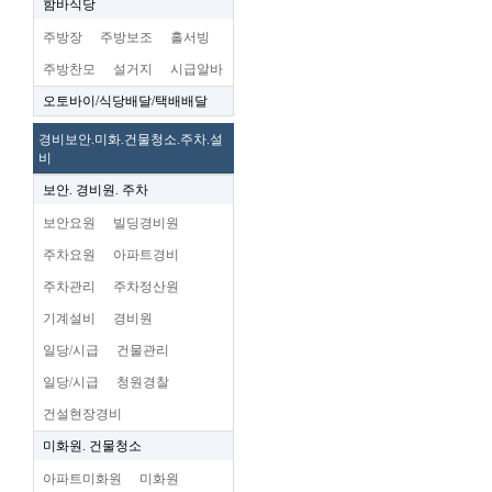
함바식당
주방장
주방보조
홀서빙
주방찬모
설거지
시급알바
오토바이/식당배달/택배배달
경비보안.미화.건물청소.주차.설
비
보안. 경비원. 주차
보안요원
빌딩경비원
주차요원
아파트경비
주차관리
주차정산원
기계설비
경비원
일당/시급
건물관리
일당/시급
청원경찰
건설현장경비
미화원. 건물청소
아파트미화원
미화원