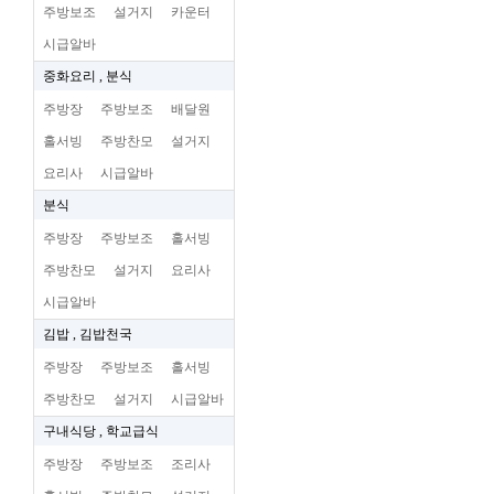
주방보조
설거지
카운터
시급알바
중화요리 , 분식
주방장
주방보조
배달원
홀서빙
주방찬모
설거지
요리사
시급알바
분식
주방장
주방보조
홀서빙
주방찬모
설거지
요리사
시급알바
김밥 , 김밥천국
주방장
주방보조
홀서빙
주방찬모
설거지
시급알바
구내식당 , 학교급식
주방장
주방보조
조리사