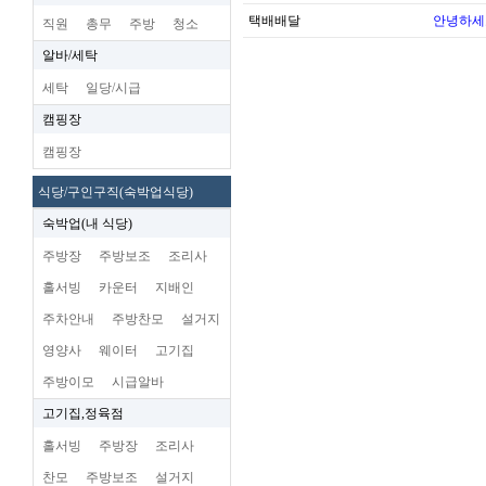
택배배달
안녕하세
직원
총무
주방
청소
알바/세탁
세탁
일당/시급
캠핑장
캠핑장
식당/구인구직(숙박업식당)
숙박업(내 식당)
주방장
주방보조
조리사
홀서빙
카운터
지배인
주차안내
주방찬모
설거지
영양사
웨이터
고기집
주방이모
시급알바
고기집,정육점
홀서빙
주방장
조리사
찬모
주방보조
설거지