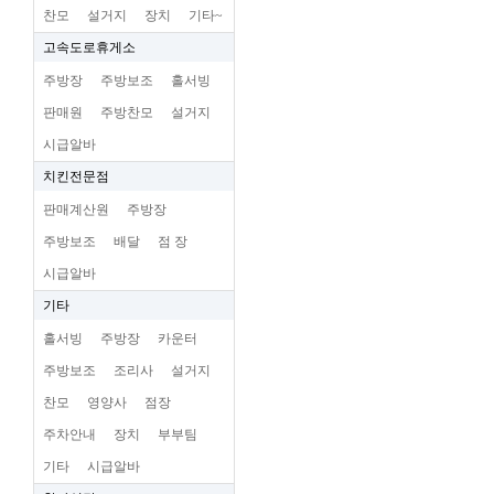
찬모
설거지
장치
기타~
고속도로휴게소
주방장
주방보조
홀서빙
판매원
주방찬모
설거지
시급알바
치킨전문점
판매계산원
주방장
주방보조
배달
점 장
시급알바
기타
홀서빙
주방장
카운터
주방보조
조리사
설거지
찬모
영양사
점장
주차안내
장치
부부팀
기타
시급알바