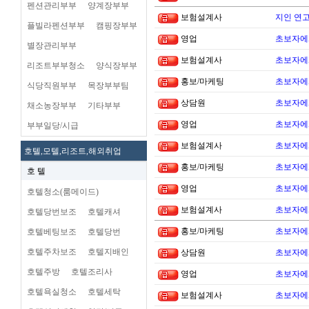
펜션관리부부
양계장부부
보험설계사
지인 연고
플빌라펜션부부
캠핑장부부
영업
초보자에
별장관리부부
보험설계사
초보자에
리조트부부청소
양식장부부
홍보/마케팅
초보자에
식당직원부부
목장부부팀
상담원
초보자에
채소농장부부
기타부부
영업
초보자에
부부일당/시급
보험설계사
초보자에
호텔,모텔,리조트,해외취업
홍보/마케팅
초보자에
호 텔
영업
초보자에
호텔청소(룸메이드)
보험설계사
초보자에
호텔당번보조
호텔캐셔
홍보/마케팅
초보자에
호텔베팅보조
호텔당번
호텔주차보조
호텔지배인
상담원
초보자에
호텔주방
호텔조리사
영업
초보자에
호텔욕실청소
호텔세탁
보험설계사
초보자에