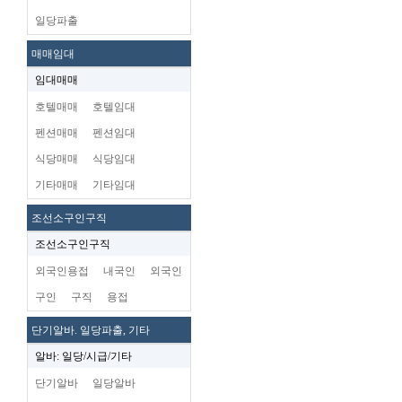
일당파출
매매임대
임대매매
호텔매매
호텔임대
펜션매매
펜션임대
식당매매
식당임대
기타매매
기타임대
조선소구인구직
조선소구인구직
외국인용접
내국인
외국인
구인
구직
용접
단기알바. 일당파출, 기타
알바: 일당/시급/기타
단기알바
일당알바