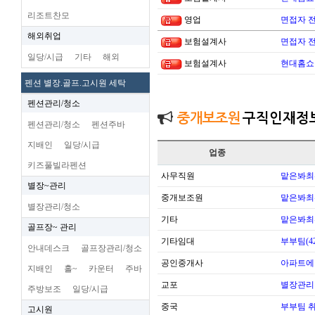
리조트찬모
영업
면접자 
해외취업
보험설계사
면접자 
일당/시급
기타
해외
보험설계사
현대홈쇼
펜션 별장.골프.고시원 세탁
펜션관리/청소
중개보조원
구직인재정
펜션관리/청소
펜션주바
지배인
일당/시급
업종
키즈풀빌라펜션
사무직원
맡은봐최
별장~관리
중개보조원
맡은봐최
별장관리/청소
기타
맡은봐최
골프장~ 관리
기타임대
부부팀(42
안내데스크
골프장관리/청소
공인중개사
아파트에
지배인
홀~
카운터
주바
교포
별장관리
주방보조
일당/시급
중국
부부팀 
고시원