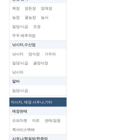
목장
양돈장
양계장
농장
꽃농장
농사
일당/시급
조경
무우 배추작업
낚시터,수산업
낚시터
양식장
가두리
일당/시급
굴양식장
낚시터
알바
일당/시급
마사지, 매장.사우나,기타
매장판매
슈퍼마켓
마트
판매/점원
퀵서비스택배
사우나/찜질방/한증막