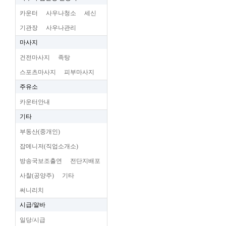
카운터
사우나청소
세신
기관장
사우나관리
마사지
건전마사지
족탕
스포츠마사지
피부마사지
주유소
카운터안내
기타
부동산(중개인)
잡메니저(직업소개소)
방송국보조출연
전단지배포
사찰(공양주)
기타
써니리치
시급/알바
일당/시급