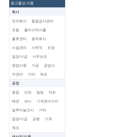
용고물상,식품
회사
전자회사
품질검사관리
조립
플라스틱사출
물류센타
용역회사
시설관리
사무직
포장
일당/시급
사무보조
영업사원
가공
공업사
카센타
기타
제조
공장
용접
선반
밀링
닥트
배관
새시
기계정비수리
알루미늄삿시
기타
일당/시급
금형
기계
제조
생산직/식품