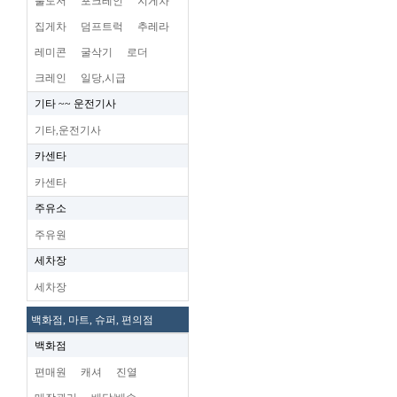
불도저
포크레인
지게차
집게차
덤프트럭
추레라
레미콘
굴삭기
로더
크레인
일당,시급
기타 ~~ 운전기사
기타,운전기사
카센타
카센타
주유소
주유원
세차장
세차장
백화점, 마트, 슈퍼, 편의점
백화점
편매원
캐셔
진열