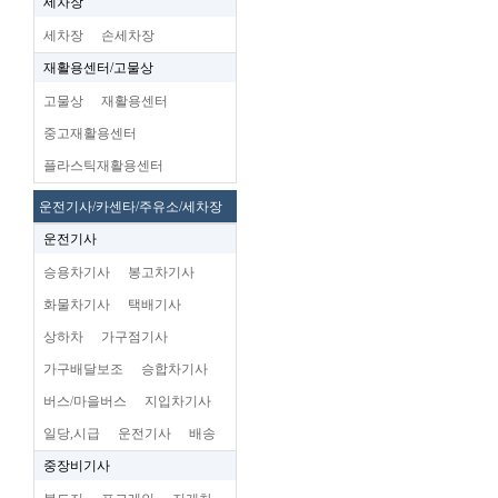
세차장
세차장
손세차장
재활용센터/고물상
고물상
재활용센터
중고재활용센터
플라스틱재활용센터
운전기사/카센타/주유소/세차장
운전기사
승용차기사
봉고차기사
화물차기사
택배기사
상하차
가구점기사
가구배달보조
승합차기사
버스/마을버스
지입차기사
일당,시급
운전기사
배송
중장비기사