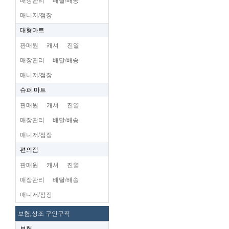
매장관리
배달/배송
매니저/점장
대형마트
판매원
캐셔
진열
매장관리
배달/배송
매니저/점장
슈펴.마트
판매원
캐셔
진열
매장관리
배달/배송
매니저/점장
편의점
판매원
캐셔
진열
매장관리
배달/배송
매니저/점장
보험,상조 구인구직
보험