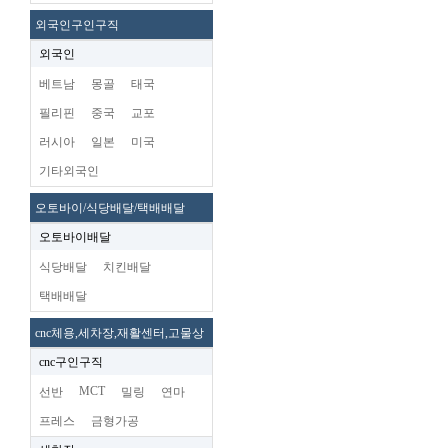
외국인구인구직
외국인
베트남
몽골
태국
필리핀
중국
교포
러시아
일본
미국
기타외국인
오토바이/식당배달/택배배달
오토바이배달
식당배달
치킨배달
택배배달
cnc체용,세차장,재활센터,고물상
cnc구인구직
MCT
선반
밀링
연마
프레스
금형가공