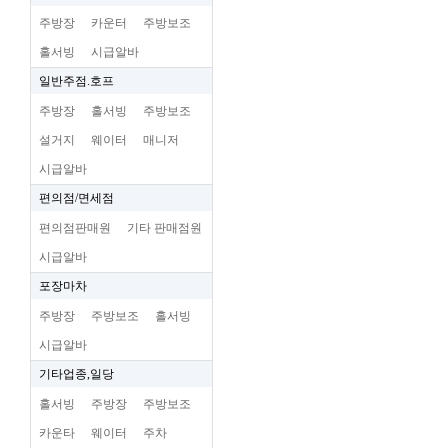
주방장
카운터
주방보조
홀서빙
시급알바
일반주점.호프
주방장
홀서빙
주방보조
설거지
웨이터
매니저
시급알바
편의점/면세점
편의점판매원
기타 판매점원
시급알바
포장마차
주방장
주방보조
홀서빙
시급알바
기타업종,일당
홀서빙
주방장
주방보조
카운타
웨이터
주차