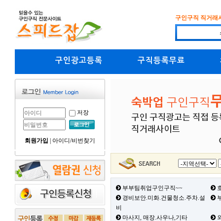
구인구직 직거래
구인광고등록
구직등록무료
저장
회원가입
|
아이디/비번찾기
부부팀취업구인구직~~
호
경비보안.미화.건물청소.주차.설
부
비
마사지, 매장.사우나,기타