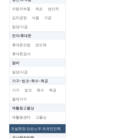
자동차부품
제조
생산직
김치공장
식품
가공
일당/시급
전자/휴대폰
휴대폰조립
반도체
휴대폰검사
알바
일당/시급
가구~씽크~목수~목공
가구
씽크
목수
목공
철재가구
재활용고물상
재활용센타
고물상
건설현장.단순노무.외국인인력
공사현장인력