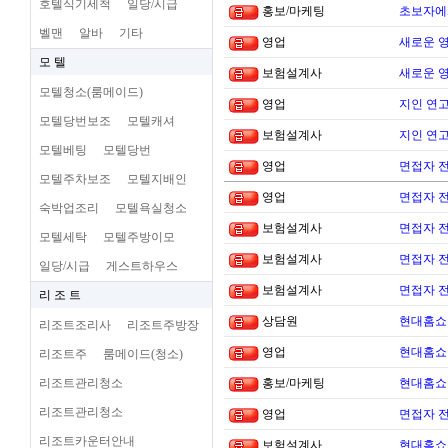
호텔식기세척
일당/시급
홍보/마케팅
초보자에
벨맨
알바
기타
영업
새로운 
모 텔
보험설계사
새로운 
모텔청소(룸메이드)
영업
지인 연고
모텔당번보조
모텔캐셔
보험설계사
지인 연고
모텔베팅
모텔당번
영업
면접자 
모텔주차보조
모텔지배인
영업
면접자 
숙박업조리
모텔욕실청소
보험설계사
면접자 
모텔세탁
모텔주방이모
보험설계사
면접자 
일당/시급
게스트하우스
보험설계사
면접자 
리 조 트
상담원
현대홈쇼
리조트조리사
리조트주방장
영업
현대홈쇼
리조트주
룸메이드(청소)
리조트관리청소
홍보/마케팅
현대홈쇼
리조트관리청소
영업
면접자 
리조트카운터안내
보험설계사
현대홈쇼