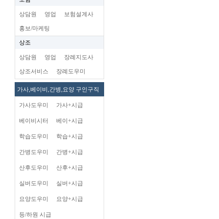
상담원
영업
보험설계사
홍보/마케팅
상조
상담원
영업
장례지도사
상조서비스
장례도우미
가사,베이비,간병,요양 구인구직
가사도우미
가사+시급
베이비시터
베이+시급
학습도우미
학습+시급
간병도우미
간병+시급
산후도우미
산후+시급
실버도우미
실버+시급
요양도우미
요양+시급
등/하원 시급