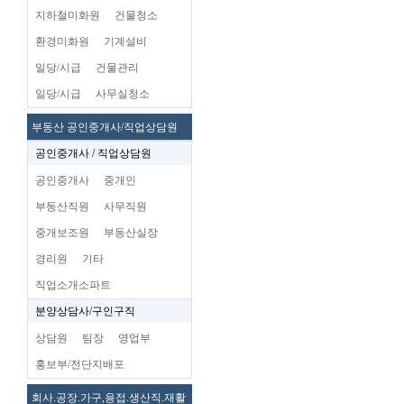
지하철미화원
건물청소
환경미화원
기계설비
일당/시급
건물관리
일당/시급
사무실청소
부동산 공인중개사/직업상담원
공인중개사 / 직업상담원
공인중개사
중개인
부동산직원
사무직원
중개보조원
부동산실장
경리원
기타
직업소개소파트
분양상담사/구인구직
상담원
팀장
영업부
홍보부/전단지배포
회사.공장.가구,용접.생산직.재활