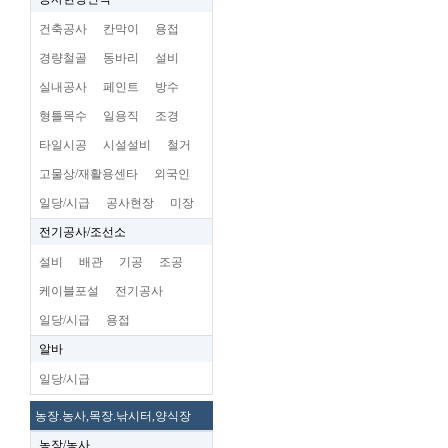
건축공사
칸막이
용접
경량철골
동바리
설비
실내공사
페인트
방수
형틀목수
일용직
조경
타일시공
시설설비
철거
고물상/재활용센타
외국인
일당/시급
공사현장
미장
전기공사/조선소
설비
배관
기공
조공
케이블포설
전기공사
일당/시급
용접
알바
일당/시급
농장.농사,목장.낚시터,양식장
농장/농사