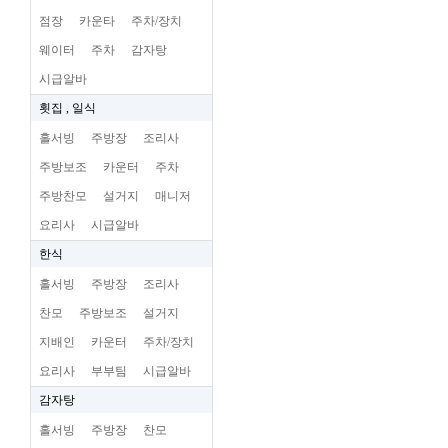
점장
카운타
주차/장치
웨이터
주차
감자탕
시급알바
횟집 , 일식
홀서빙
주방장
조리사
주방보조
카운터
주차
주방찬모
설거지
매니저
요리사
시급알바
한식
홀서빙
주방장
조리사
찬모
주방보조
설거지
지배인
카운터
주차/장치
요리사
부부팀
시급알바
감자탕
홀서빙
주방장
찬모