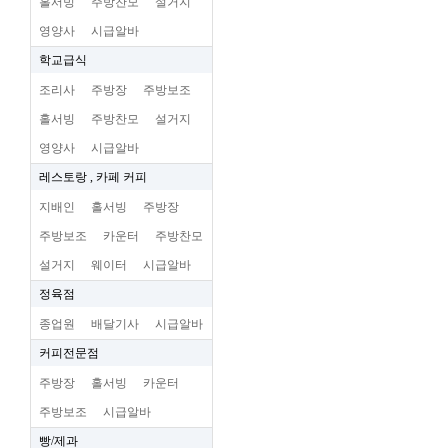
홀서빙
주방찬모
설거지
영양사
시급알바
학교급식
조리사
주방장
주방보조
홀서빙
주방찬모
설거지
영양사
시급알바
레스토랑 , 카페 커피
지배인
홀서빙
주방장
주방보조
카운터
주방찬모
설거지
웨이터
시급알바
정육점
종업원
배달기사
시급알바
커피전문점
주방장
홀서빙
카운터
주방보조
시급알바
빵/제과