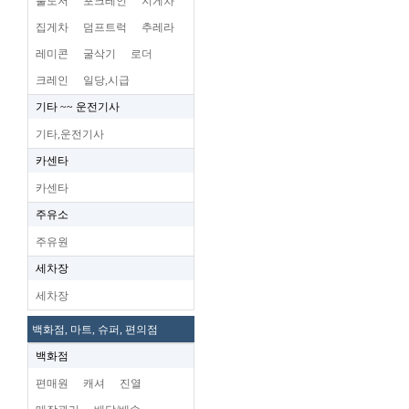
불도저
포크레인
지게차
집게차
덤프트럭
추레라
레미콘
굴삭기
로더
크레인
일당,시급
기타 ~~ 운전기사
기타,운전기사
카센타
카센타
주유소
주유원
세차장
세차장
백화점, 마트, 슈퍼, 편의점
백화점
편매원
캐셔
진열