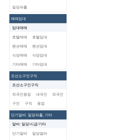
일당파출
매매임대
임대매매
호텔매매
호텔임대
펜션매매
펜션임대
식당매매
식당임대
기타매매
기타임대
조선소구인구직
조선소구인구직
외국인용접
내국인
외국인
구인
구직
용접
단기알바. 일당파출, 기타
알바: 일당/시급/기타
단기알바
일당알바