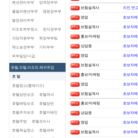
펜션관리부부
양계장부부
보험설계사
지인 연고
플빌라펜션부부
캠핑장부부
영업
초보자에
별장관리부부
보험설계사
초보자에
리조트부부청소
양식장부부
홍보/마케팅
초보자에
식당직원부부
목장부부팀
상담원
초보자에
채소농장부부
기타부부
영업
초보자에
부부일당/시급
보험설계사
초보자에
호텔,모텔,리조트,해외취업
홍보/마케팅
초보자에
호 텔
영업
초보자에
호텔청소(룸메이드)
보험설계사
초보자에
호텔당번보조
호텔캐셔
홍보/마케팅
초보자에
호텔베팅보조
호텔당번
호텔주차보조
호텔지배인
상담원
초보자에
호텔주방
호텔조리사
영업
초보자에
호텔욕실청소
호텔세탁
보험설계사
초보자에