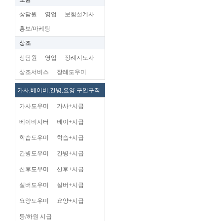
상담원
영업
보험설계사
홍보/마케팅
상조
상담원
영업
장례지도사
상조서비스
장례도우미
가사,베이비,간병,요양 구인구직
가사도우미
가사+시급
베이비시터
베이+시급
학습도우미
학습+시급
간병도우미
간병+시급
산후도우미
산후+시급
실버도우미
실버+시급
요양도우미
요양+시급
등/하원 시급