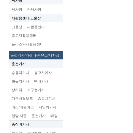
세차장
세차장
손세차장
재활용센터/고물상
고물상
재활용센터
중고재활용센터
플라스틱재활용센터
운전기사/카센타/주유소/세차장
운전기사
승용차기사
봉고차기사
화물차기사
택배기사
상하차
가구점기사
가구배달보조
승합차기사
버스/마을버스
지입차기사
일당,시급
운전기사
배송
중장비기사