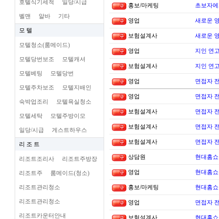
호텔식기세척
일당/시급
홍보/마케팅
초보자에
벨맨
알바
기타
영업
새로운 
모 텔
보험설계사
새로운 
모텔청소(룸메이드)
영업
지인 연고
모텔당번보조
모텔캐셔
보험설계사
지인 연고
모텔베팅
모텔당번
영업
면접자 
모텔주차보조
모텔지배인
영업
면접자 
숙박업조리
모텔욕실청소
보험설계사
면접자 
모텔세탁
모텔주방이모
보험설계사
면접자 
일당/시급
게스트하우스
보험설계사
면접자 
리 조 트
상담원
현대홈쇼
리조트조리사
리조트주방장
영업
현대홈쇼
리조트주
룸메이드(청소)
리조트관리청소
홍보/마케팅
현대홈쇼
리조트관리청소
영업
면접자 
리조트카운터안내
보험설계사
현대홈쇼