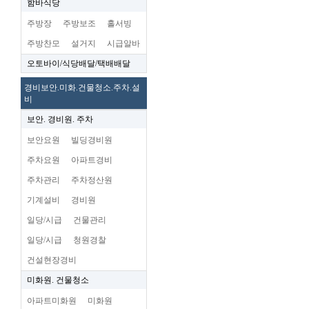
함바식당
주방장
주방보조
홀서빙
주방찬모
설거지
시급알바
오토바이/식당배달/택배배달
경비보안.미화.건물청소.주차.설
비
보안. 경비원. 주차
보안요원
빌딩경비원
주차요원
아파트경비
주차관리
주차정산원
기계설비
경비원
일당/시급
건물관리
일당/시급
청원경찰
건설현장경비
미화원. 건물청소
아파트미화원
미화원