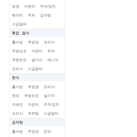
점장
카운타
주차/장치
웨이터
주차
감자탕
시급알바
횟집 , 일식
홀서빙
주방장
조리사
주방보조
카운터
주차
주방찬모
설거지
매니저
요리사
시급알바
한식
홀서빙
주방장
조리사
찬모
주방보조
설거지
지배인
카운터
주차/장치
요리사
부부팀
시급알바
감자탕
홀서빙
주방장
찬모