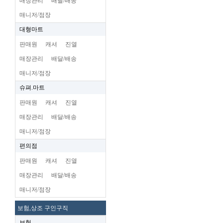
매장관리
배달/배송
매니저/점장
대형마트
판매원
캐셔
진열
매장관리
배달/배송
매니저/점장
슈펴.마트
판매원
캐셔
진열
매장관리
배달/배송
매니저/점장
편의점
판매원
캐셔
진열
매장관리
배달/배송
매니저/점장
보험,상조 구인구직
보험