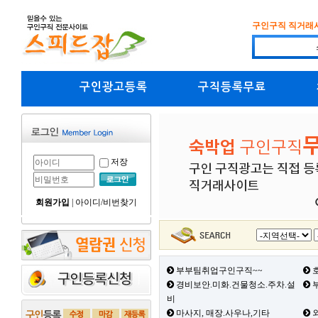
구인구직 직거래
구인광고등록
구직등록무료
저장
회원가입
|
아이디/비번찾기
부부팀취업구인구직~~
호
경비보안.미화.건물청소.주차.설
부
비
마사지, 매장.사우나,기타