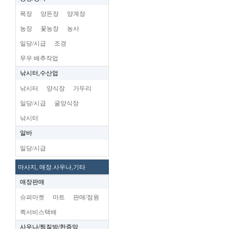
목장
양돈장
양계장
농장
꽃농장
농사
일당/시급
조경
무우 배추작업
낚시터,수산업
낚시터
양식장
가두리
일당/시급
굴양식장
낚시터
알바
일당/시급
마사지, 매장.사우나,기타
매장판매
슈퍼마켓
마트
판매/점원
퀵서비스택배
사우나/찜질방/한증막