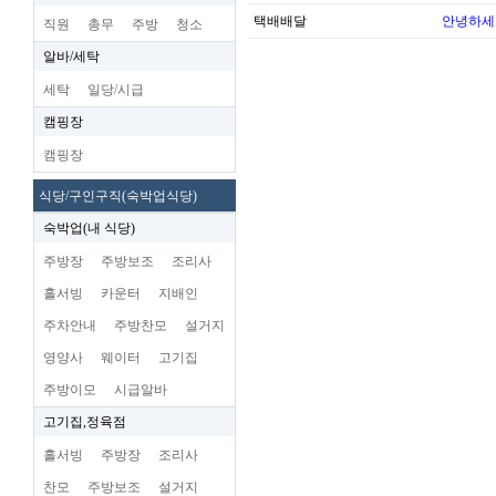
택배배달
안녕하세
직원
총무
주방
청소
알바/세탁
세탁
일당/시급
캠핑장
캠핑장
식당/구인구직(숙박업식당)
숙박업(내 식당)
주방장
주방보조
조리사
홀서빙
카운터
지배인
주차안내
주방찬모
설거지
영양사
웨이터
고기집
주방이모
시급알바
고기집,정육점
홀서빙
주방장
조리사
찬모
주방보조
설거지