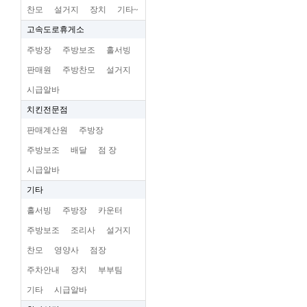
찬모
설거지
장치
기타~
고속도로휴게소
주방장
주방보조
홀서빙
판매원
주방찬모
설거지
시급알바
치킨전문점
판매계산원
주방장
주방보조
배달
점 장
시급알바
기타
홀서빙
주방장
카운터
주방보조
조리사
설거지
찬모
영양사
점장
주차안내
장치
부부팀
기타
시급알바