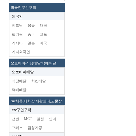
외국인구인구직
외국인
베트남
몽골
태국
필리핀
중국
교포
러시아
일본
미국
기타외국인
오토바이/식당배달/택배배달
오토바이배달
식당배달
치킨배달
택배배달
cnc체용,세차장,재활센터,고물상
cnc구인구직
MCT
선반
밀링
연마
프레스
금형가공