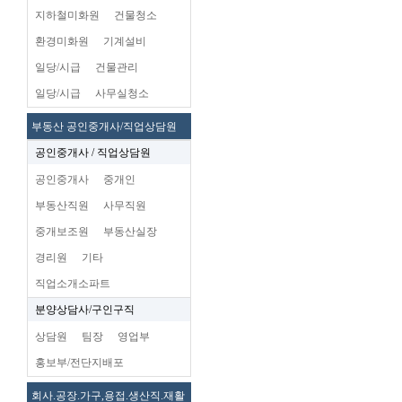
지하철미화원
건물청소
환경미화원
기계설비
일당/시급
건물관리
일당/시급
사무실청소
부동산 공인중개사/직업상담원
공인중개사 / 직업상담원
공인중개사
중개인
부동산직원
사무직원
중개보조원
부동산실장
경리원
기타
직업소개소파트
분양상담사/구인구직
상담원
팀장
영업부
홍보부/전단지배포
회사.공장.가구,용접.생산직.재활