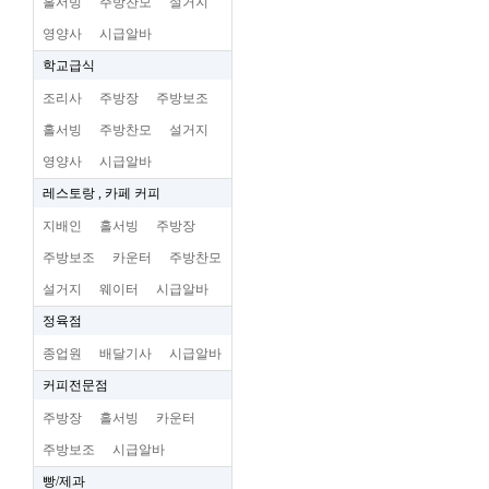
홀서빙
주방찬모
설거지
영양사
시급알바
학교급식
조리사
주방장
주방보조
홀서빙
주방찬모
설거지
영양사
시급알바
레스토랑 , 카페 커피
지배인
홀서빙
주방장
주방보조
카운터
주방찬모
설거지
웨이터
시급알바
정육점
종업원
배달기사
시급알바
커피전문점
주방장
홀서빙
카운터
주방보조
시급알바
빵/제과