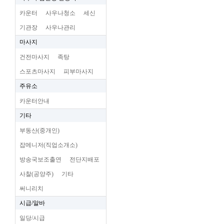
카운터
사우나청소
세신
기관장
사우나관리
마사지
건전마사지
족탕
스포츠마사지
피부마사지
주유소
카운터안내
기타
부동산(중개인)
잡메니저(직업소개소)
방송국보조출연
전단지배포
사찰(공양주)
기타
써니리치
시급/알바
일당/시급