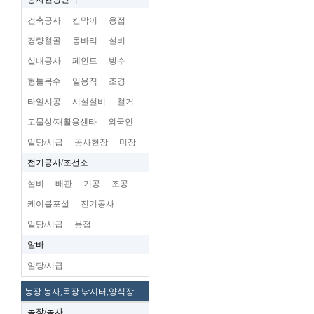
건축공사
칸막이
용접
경량철골
동바리
설비
실내공사
페인트
방수
형틀목수
일용직
조경
타일시공
시설설비
철거
고물상/재활용센타
외국인
일당/시급
공사현장
미장
전기공사/조선소
설비
배관
기공
조공
케이블포설
전기공사
일당/시급
용접
알바
일당/시급
농장.농사,목장.낚시터,양식장
농장/농사