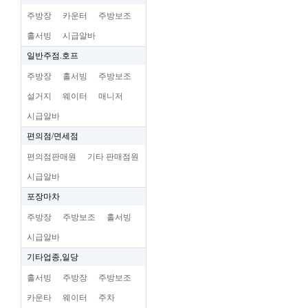
주방장
카운터
주방보조
홀서빙
시급알바
일반주점.호프
주방장
홀서빙
주방보조
설거지
웨이터
매니저
시급알바
편의점/면세점
편의점판매원
기타 판매점원
시급알바
포장마차
주방장
주방보조
홀서빙
시급알바
기타업종,일당
홀서빙
주방장
주방보조
카운타
웨이터
주차