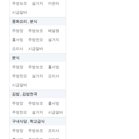
주방보조
설거지
카운터
시급알바
중화요리 , 분식
주방장
주방보조
배달원
홀서빙
주방찬모
설거지
요리사
시급알바
분식
주방장
주방보조
홀서빙
주방찬모
설거지
요리사
시급알바
김밥 , 김밥천국
주방장
주방보조
홀서빙
주방찬모
설거지
시급알바
구내식당 , 학교급식
주방장
주방보조
조리사