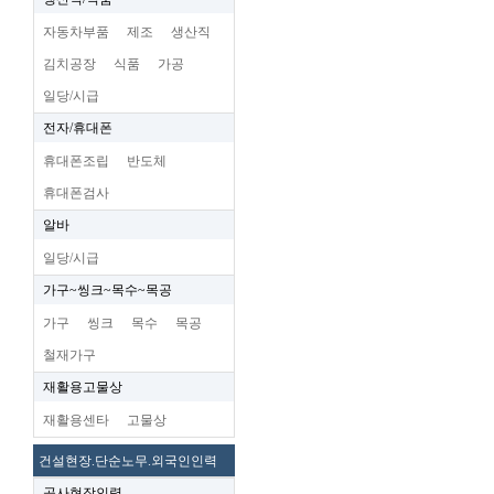
자동차부품
제조
생산직
김치공장
식품
가공
일당/시급
전자/휴대폰
휴대폰조립
반도체
휴대폰검사
알바
일당/시급
가구~씽크~목수~목공
가구
씽크
목수
목공
철재가구
재활용고물상
재활용센타
고물상
건설현장.단순노무.외국인인력
공사현장인력