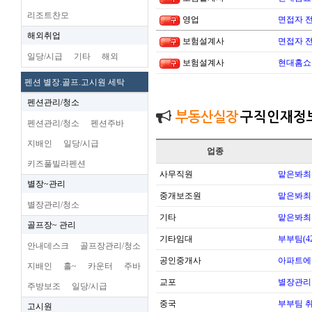
리조트찬모
영업
면접자 
해외취업
보험설계사
면접자 
일당/시급
기타
해외
보험설계사
현대홈쇼
펜션 별장.골프.고시원 세탁
펜션관리/청소
부동산실장
구직인재정
펜션관리/청소
펜션주바
지배인
일당/시급
업종
키즈풀빌라펜션
사무직원
맡은봐최
별장~관리
중개보조원
맡은봐최
별장관리/청소
기타
맡은봐최
골프장~ 관리
기타임대
부부팀(42
안내데스크
골프장관리/청소
공인중개사
아파트에
지배인
홀~
카운터
주바
교포
별장관리
주방보조
일당/시급
중국
부부팀 
고시원