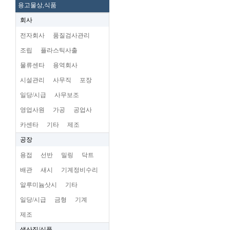
용고물상,식품
회사
전자회사
품질검사관리
조립
플라스틱사출
물류센타
용역회사
시설관리
사무직
포장
일당/시급
사무보조
영업사원
가공
공업사
카센타
기타
제조
공장
용접
선반
밀링
닥트
배관
새시
기계정비수리
알루미늄삿시
기타
일당/시급
금형
기계
제조
생산직/식품