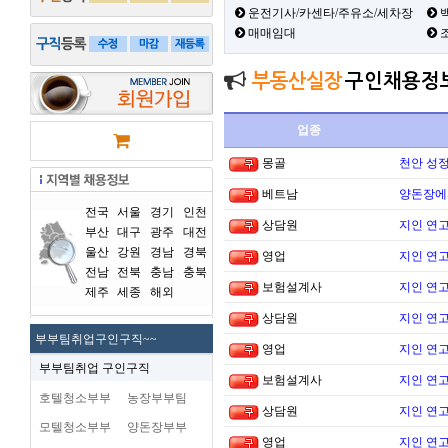
운전기사/카센타/주유소/세차장
백
매매임대
부동산실장
구인채용정
업종
몽골
천안 성
베트남
양돈장에
전국
서울
경기
인천
상담원
지인 연고
부산
대구
광주
대전
울산
강원
경남
경북
영업
지인 연고
전남
전북
충남
충북
보험설계사
지인 연고
제주
세종
해외
상담원
지인 연고
부부팀취업구인구직~~
영업
지인 연고
부부팀취업 구인구직
보험설계사
지인 연고
호텔청소부부
농장부부팀
상담원
지인 연고
모텔청소부부
양돈장부부
영업
지인 연고