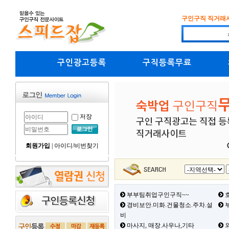
구인구직 직거래
구인광고등록
구직등록무료
저장
회원가입
|
아이디/비번찾기
부부팀취업구인구직~~
호
경비보안.미화.건물청소.주차.설
부
비
마사지, 매장.사우나,기타