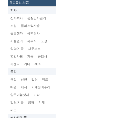
용고물상,식품
회사
전자회사
품질검사관리
조립
플라스틱사출
물류센타
용역회사
시설관리
사무직
포장
일당/시급
사무보조
영업사원
가공
공업사
카센타
기타
제조
공장
용접
선반
밀링
닥트
배관
새시
기계정비수리
알루미늄삿시
기타
일당/시급
금형
기계
제조
생산직/식품