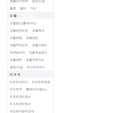
호텔식기세척
일당/시급
벨맨
알바
기타
모 텔
모텔청소(룸메이드)
모텔당번보조
모텔캐셔
모텔베팅
모텔당번
모텔주차보조
모텔지배인
숙박업조리
모텔욕실청소
모텔세탁
모텔주방이모
일당/시급
게스트하우스
리 조 트
리조트조리사
리조트주방장
리조트주
룸메이드(청소)
리조트관리청소
리조트관리청소
리조트카운터안내