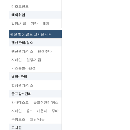
리조트찬모
해외취업
일당/시급
기타
해외
펜션 별장.골프.고시원 세탁
펜션관리/청소
펜션관리/청소
펜션주바
지배인
일당/시급
키즈풀빌라펜션
별장~관리
별장관리/청소
골프장~ 관리
안내데스크
골프장관리/청소
지배인
홀~
카운터
주바
주방보조
일당/시급
고시원