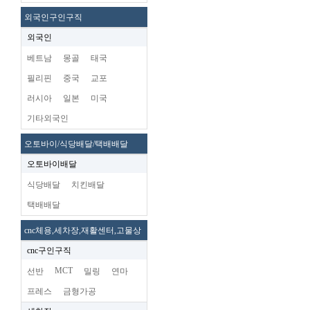
외국인구인구직
외국인
베트남
몽골
태국
필리핀
중국
교포
러시아
일본
미국
기타외국인
오토바이/식당배달/택배배달
오토바이배달
식당배달
치킨배달
택배배달
cnc체용,세차장,재활센터,고물상
cnc구인구직
MCT
선반
밀링
연마
프레스
금형가공