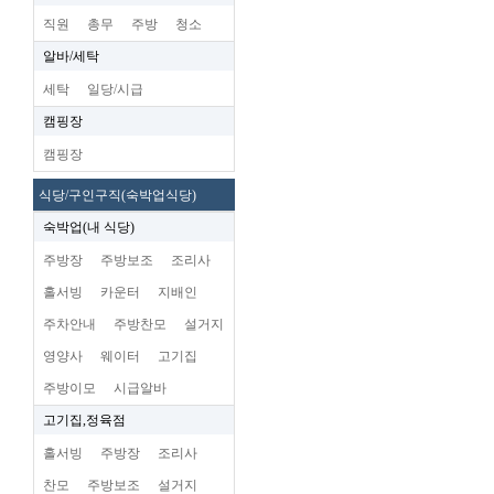
직원
총무
주방
청소
알바/세탁
세탁
일당/시급
캠핑장
캠핑장
식당/구인구직(숙박업식당)
숙박업(내 식당)
주방장
주방보조
조리사
홀서빙
카운터
지배인
주차안내
주방찬모
설거지
영양사
웨이터
고기집
주방이모
시급알바
고기집,정육점
홀서빙
주방장
조리사
찬모
주방보조
설거지