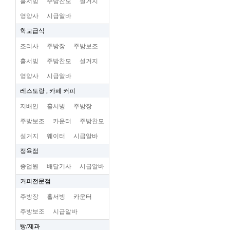
홀서빙
주방찬모
설거지
영양사
시급알바
학교급식
조리사
주방장
주방보조
홀서빙
주방찬모
설거지
영양사
시급알바
레스토랑 , 카페 커피
지배인
홀서빙
주방장
주방보조
카운터
주방찬모
설거지
웨이터
시급알바
정육점
종업원
배달기사
시급알바
커피전문점
주방장
홀서빙
카운터
주방보조
시급알바
빵/제과