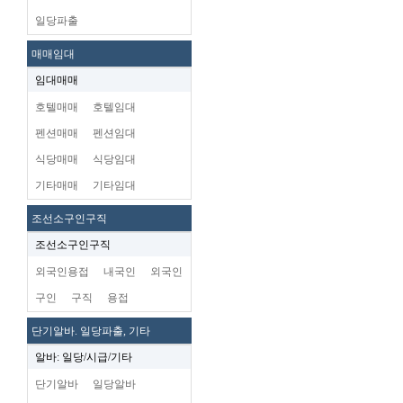
일당파출
매매임대
임대매매
호텔매매
호텔임대
펜션매매
펜션임대
식당매매
식당임대
기타매매
기타임대
조선소구인구직
조선소구인구직
외국인용접
내국인
외국인
구인
구직
용접
단기알바. 일당파출, 기타
알바: 일당/시급/기타
단기알바
일당알바