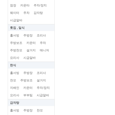
점장
카운타
주차/장치
웨이터
주차
감자탕
시급알바
횟집 , 일식
홀서빙
주방장
조리사
주방보조
카운터
주차
주방찬모
설거지
매니저
요리사
시급알바
한식
홀서빙
주방장
조리사
찬모
주방보조
설거지
지배인
카운터
주차/장치
요리사
부부팀
시급알바
감자탕
홀서빙
주방장
찬모