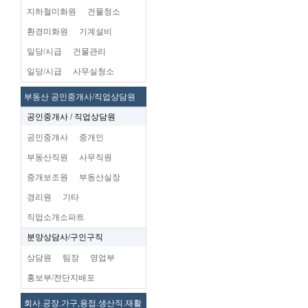
지하철미화원
건물청소
환경미화원
기계설비
일당/시급
건물관리
일당/시급
사무실청소
부동산 공인중개사/직업상담원
공인중개사 / 직업상담원
공인중개사
중개인
부동산직원
사무직원
중개보조원
부동산실장
경리원
기타
직업소개소파트
분양상담사/구인구직
상담원
팀장
영업부
홍보부/전단지배포
회사.공장.가구,용접.생산직.재활