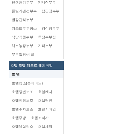
펜션관리부부
양계장부부
플빌라펜션부부
캠핑장부부
별장관리부부
리조트부부청소
양식장부부
식당직원부부
목장부부팀
채소농장부부
기타부부
부부일당/시급
호텔,모텔,리조트,해외취업
호 텔
호텔청소(룸메이드)
호텔당번보조
호텔캐셔
호텔베팅보조
호텔당번
호텔주차보조
호텔지배인
호텔주방
호텔조리사
호텔욕실청소
호텔세탁