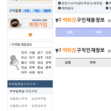
운전기사/카센타/주유소/세차장
백
매매임대
백화점
구인채용정보
한
업종
제목
백화점
구직인재정보
한
전국
서울
경기
인천
부산
대구
광주
대전
울산
강원
경남
경북
업종
제목
전남
전북
충남
충북
제주
세종
해외
부부팀취업구인구직~~
부부팀취업 구인구직
호텔청소부부
농장부부팀
모텔청소부부
양돈장부부