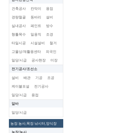
건축공사
칸막이
용접
경량철골
동바리
설비
실내공사
페인트
방수
형틀목수
일용직
조경
타일시공
시설설비
철거
고물상/재활용센타
외국인
일당/시급
공사현장
미장
전기공사/조선소
설비
배관
기공
조공
케이블포설
전기공사
일당/시급
용접
알바
일당/시급
농장.농사,목장.낚시터,양식장
농장/농사