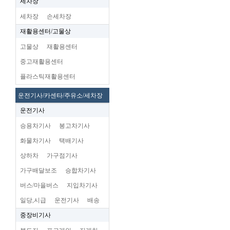
세차장
세차장
손세차장
재활용센터/고물상
고물상
재활용센터
중고재활용센터
플라스틱재활용센터
운전기사/카센타/주유소/세차장
운전기사
승용차기사
봉고차기사
화물차기사
택배기사
상하차
가구점기사
가구배달보조
승합차기사
버스/마을버스
지입차기사
일당,시급
운전기사
배송
중장비기사