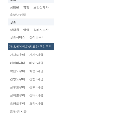
상담원
영업
보험설계사
홍보/마케팅
상조
상담원
영업
장례지도사
상조서비스
장례도우미
가사,베이비,간병,요양 구인구직
가사도우미
가사+시급
베이비시터
베이+시급
학습도우미
학습+시급
간병도우미
간병+시급
산후도우미
산후+시급
실버도우미
실버+시급
요양도우미
요양+시급
등/하원 시급