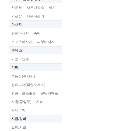
카운터
사우나청소
세신
기관장
사우나관리
마사지
건전마사지
족탕
스포츠마사지
피부마사지
주유소
카운터안내
기타
부동산(중개인)
잡메니저(직업소개소)
방송국보조출연
전단지배포
사찰(공양주)
기타
써니리치
시급/알바
일당/시급