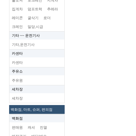
불도저
포크레인
지게차
집게차
덤프트럭
추레라
레미콘
굴삭기
로더
크레인
일당,시급
기타 ~~ 운전기사
기타,운전기사
카센타
카센타
주유소
주유원
세차장
세차장
백화점, 마트, 슈퍼, 편의점
백화점
편매원
캐셔
진열