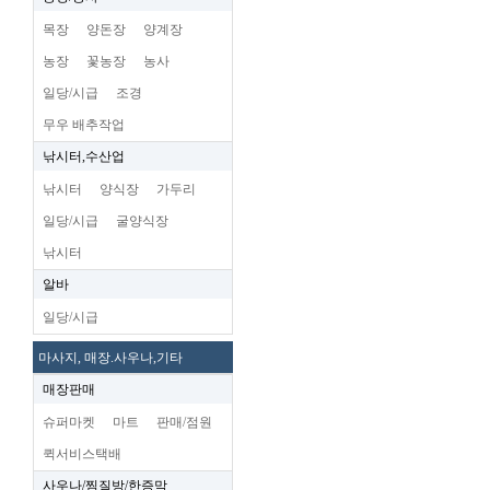
목장
양돈장
양계장
농장
꽃농장
농사
일당/시급
조경
무우 배추작업
낚시터,수산업
낚시터
양식장
가두리
일당/시급
굴양식장
낚시터
알바
일당/시급
마사지, 매장.사우나,기타
매장판매
슈퍼마켓
마트
판매/점원
퀵서비스택배
사우나/찜질방/한증막