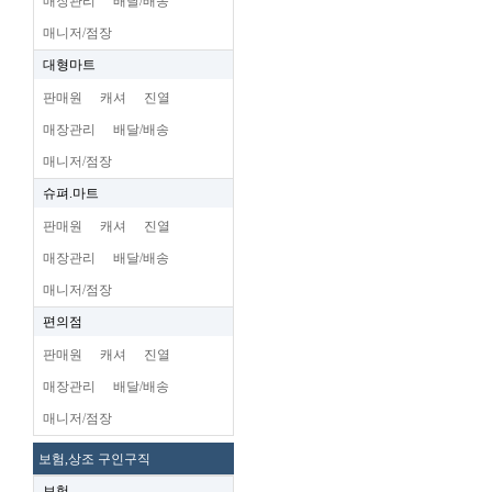
매장관리
배달/배송
매니저/점장
대형마트
판매원
캐셔
진열
매장관리
배달/배송
매니저/점장
슈펴.마트
판매원
캐셔
진열
매장관리
배달/배송
매니저/점장
편의점
판매원
캐셔
진열
매장관리
배달/배송
매니저/점장
보험,상조 구인구직
보험