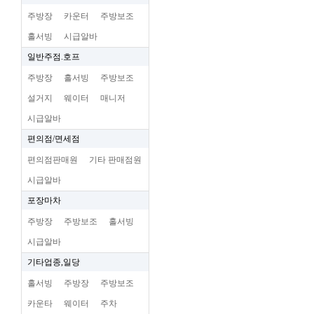
주방장
카운터
주방보조
홀서빙
시급알바
일반주점.호프
주방장
홀서빙
주방보조
설거지
웨이터
매니저
시급알바
편의점/면세점
편의점판매원
기타 판매점원
시급알바
포장마차
주방장
주방보조
홀서빙
시급알바
기타업종,일당
홀서빙
주방장
주방보조
카운타
웨이터
주차