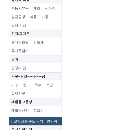
자동차부품
제조
생산직
김치공장
식품
가공
일당/시급
전자/휴대폰
휴대폰조립
반도체
휴대폰검사
알바
일당/시급
가구~씽크~목수~목공
가구
씽크
목수
목공
철재가구
재활용고물상
재활용센타
고물상
건설현장.단순노무.외국인인력
공사현장인력