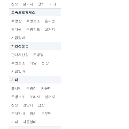
찬모
설거지
장치
기타~
고속도로휴게소
주방장
주방보조
홀서빙
판매원
주방찬모
설거지
시급알바
치킨전문점
판매계산원
주방장
주방보조
배달
점 장
시급알바
기타
홀서빙
주방장
카운터
주방보조
조리사
설거지
찬모
영양사
점장
주차안내
장치
부부팀
기타
시급알바