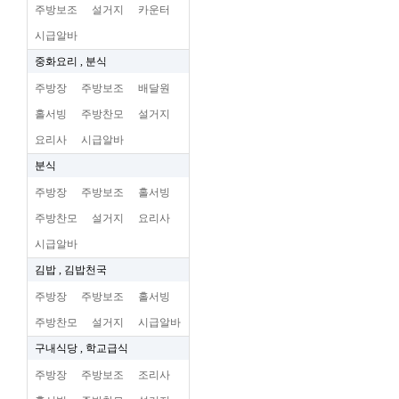
주방보조
설거지
카운터
시급알바
중화요리 , 분식
주방장
주방보조
배달원
홀서빙
주방찬모
설거지
요리사
시급알바
분식
주방장
주방보조
홀서빙
주방찬모
설거지
요리사
시급알바
김밥 , 김밥천국
주방장
주방보조
홀서빙
주방찬모
설거지
시급알바
구내식당 , 학교급식
주방장
주방보조
조리사