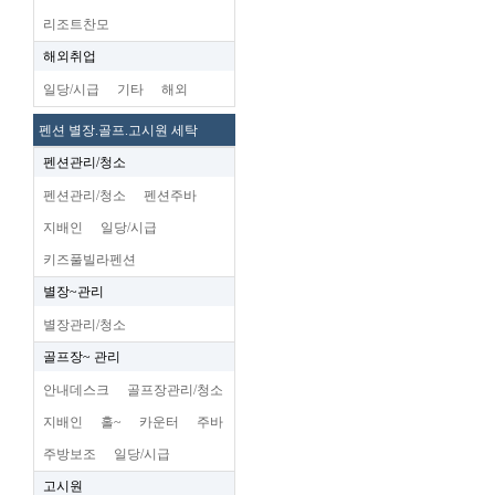
리조트찬모
해외취업
일당/시급
기타
해외
펜션 별장.골프.고시원 세탁
펜션관리/청소
펜션관리/청소
펜션주바
지배인
일당/시급
키즈풀빌라펜션
별장~관리
별장관리/청소
골프장~ 관리
안내데스크
골프장관리/청소
지배인
홀~
카운터
주바
주방보조
일당/시급
고시원