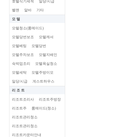
호텔식기세척
일당/시급
벨맨
알바
기타
모 텔
모텔청소(룸메이드)
모텔당번보조
모텔캐셔
모텔베팅
모텔당번
모텔주차보조
모텔지배인
숙박업조리
모텔욕실청소
모텔세탁
모텔주방이모
일당/시급
게스트하우스
리 조 트
리조트조리사
리조트주방장
리조트주
룸메이드(청소)
리조트관리청소
리조트관리청소
리조트카운터안내