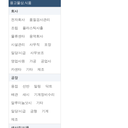
용고물상,식품
회사
전자회사
품질검사관리
조립
플라스틱사출
물류센타
용역회사
시설관리
사무직
포장
일당/시급
사무보조
영업사원
가공
공업사
카센타
기타
제조
공장
용접
선반
밀링
닥트
배관
새시
기계정비수리
알루미늄삿시
기타
일당/시급
금형
기계
제조
생산직/식품