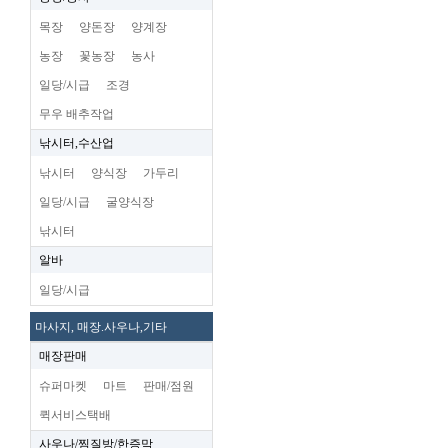
목장
양돈장
양계장
농장
꽃농장
농사
일당/시급
조경
무우 배추작업
낚시터,수산업
낚시터
양식장
가두리
일당/시급
굴양식장
낚시터
알바
일당/시급
마사지, 매장.사우나,기타
매장판매
슈퍼마켓
마트
판매/점원
퀵서비스택배
사우나/찜질방/한증막