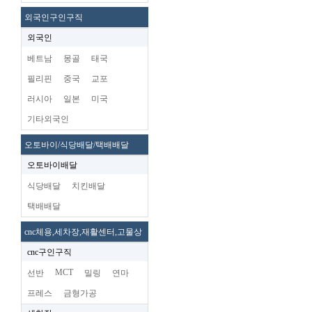
외국인구인구직
외국인
베트남
몽골
태국
필리핀
중국
교포
러시아
일본
미국
기타외국인
오토바이/식당배달/택배배달
오토바이배달
식당배달
치킨배달
택배배달
cnc체용,세차장,재활센터,고물상
cnc구인구직
MCT
선반
밀링
연마
프레스
금형가공