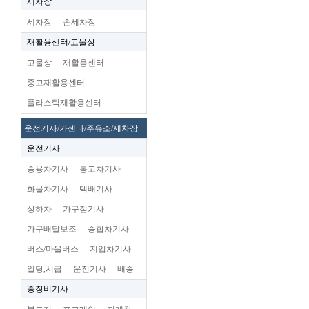
세차장
세차장
손세차장
재활용센터/고물상
고물상
재활용센터
중고재활용센터
플라스틱재활용센터
운전기사/카센타/주유소/세차장
운전기사
승용차기사
봉고차기사
화물차기사
택배기사
상하차
가구점기사
가구배달보조
승합차기사
버스/마을버스
지입차기사
일당,시급
운전기사
배송
중장비기사