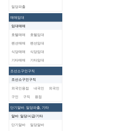
일당파출
매매임대
임대매매
호텔매매
호텔임대
펜션매매
펜션임대
식당매매
식당임대
기타매매
기타임대
조선소구인구직
조선소구인구직
외국인용접
내국인
외국인
구인
구직
용접
단기알바. 일당파출, 기타
알바: 일당/시급/기타
단기알바
일당알바