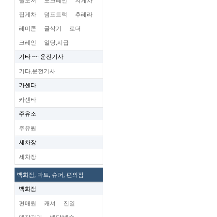
불도저
포크레인
지게차
집게차
덤프트럭
추레라
레미콘
굴삭기
로더
크레인
일당,시급
기타 ~~ 운전기사
기타,운전기사
카센타
카센타
주유소
주유원
세차장
세차장
백화점, 마트, 슈퍼, 편의점
백화점
편매원
캐셔
진열