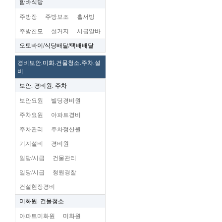
함바식당
주방장
주방보조
홀서빙
주방찬모
설거지
시급알바
오토바이/식당배달/택배배달
경비보안.미화.건물청소.주차.설
비
보안. 경비원. 주차
보안요원
빌딩경비원
주차요원
아파트경비
주차관리
주차정산원
기계설비
경비원
일당/시급
건물관리
일당/시급
청원경찰
건설현장경비
미화원. 건물청소
아파트미화원
미화원