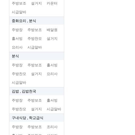
주방보조
설거지
카운터
시급알바
중화요리 , 분식
주방장
주방보조
배달원
홀서빙
주방찬모
설거지
요리사
시급알바
분식
주방장
주방보조
홀서빙
주방찬모
설거지
요리사
시급알바
김밥 , 김밥천국
주방장
주방보조
홀서빙
주방찬모
설거지
시급알바
구내식당 , 학교급식
주방장
주방보조
조리사