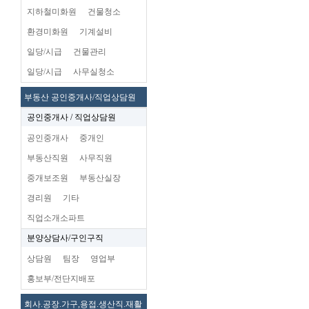
지하철미화원
건물청소
환경미화원
기계설비
일당/시급
건물관리
일당/시급
사무실청소
부동산 공인중개사/직업상담원
공인중개사 / 직업상담원
공인중개사
중개인
부동산직원
사무직원
중개보조원
부동산실장
경리원
기타
직업소개소파트
분양상담사/구인구직
상담원
팀장
영업부
홍보부/전단지배포
회사.공장.가구,용접.생산직.재활