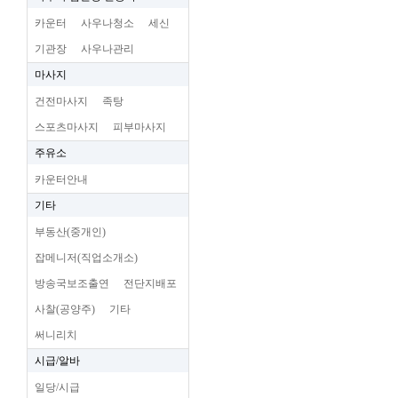
카운터
사우나청소
세신
기관장
사우나관리
마사지
건전마사지
족탕
스포츠마사지
피부마사지
주유소
카운터안내
기타
부동산(중개인)
잡메니저(직업소개소)
방송국보조출연
전단지배포
사찰(공양주)
기타
써니리치
시급/알바
일당/시급