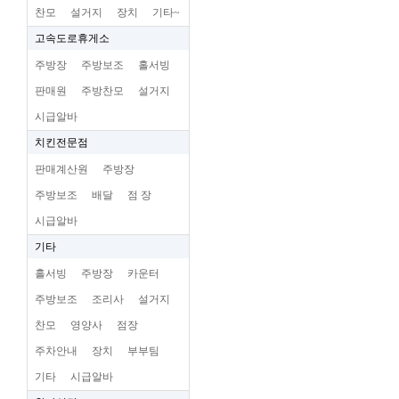
찬모
설거지
장치
기타~
고속도로휴게소
주방장
주방보조
홀서빙
판매원
주방찬모
설거지
시급알바
치킨전문점
판매계산원
주방장
주방보조
배달
점 장
시급알바
기타
홀서빙
주방장
카운터
주방보조
조리사
설거지
찬모
영양사
점장
주차안내
장치
부부팀
기타
시급알바