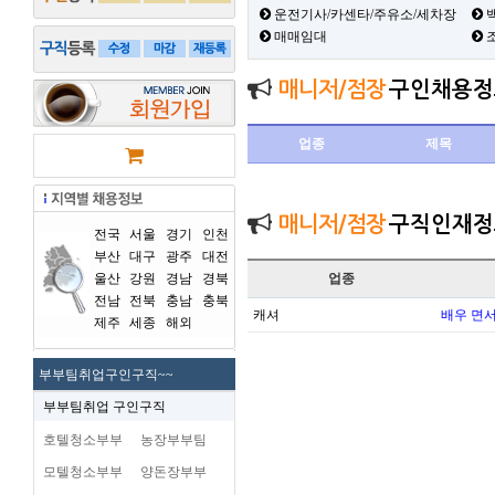
운전기사/카센타/주유소/세차장
백
매매임대
매니저/점장
구인채용정
업종
제목
매니저/점장
구직인재정
전국
서울
경기
인천
부산
대구
광주
대전
울산
강원
경남
경북
업종
전남
전북
충남
충북
캐셔
배우 면
제주
세종
해외
부부팀취업구인구직~~
부부팀취업 구인구직
호텔청소부부
농장부부팀
모텔청소부부
양돈장부부