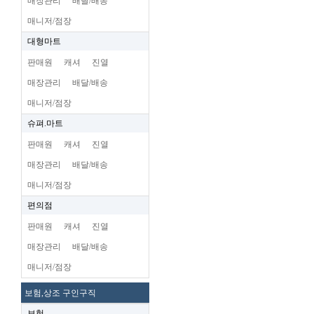
매장관리
배달/배송
매니저/점장
대형마트
판매원
캐셔
진열
매장관리
배달/배송
매니저/점장
슈펴.마트
판매원
캐셔
진열
매장관리
배달/배송
매니저/점장
편의점
판매원
캐셔
진열
매장관리
배달/배송
매니저/점장
보험,상조 구인구직
보험