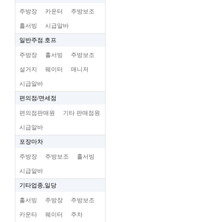
주방장
카운터
주방보조
홀서빙
시급알바
일반주점.호프
주방장
홀서빙
주방보조
설거지
웨이터
매니저
시급알바
편의점/면세점
편의점판매원
기타 판매점원
시급알바
포장마차
주방장
주방보조
홀서빙
시급알바
기타업종,일당
홀서빙
주방장
주방보조
카운타
웨이터
주차