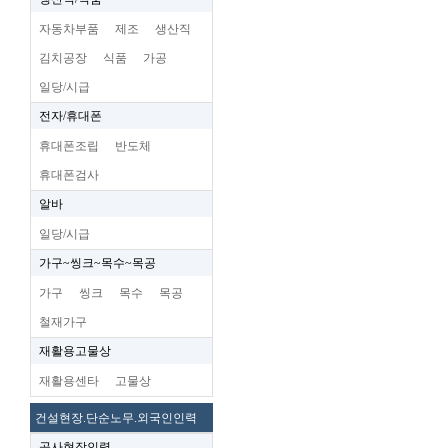
자동차부품
제조
생산직
김치공장
식품
가공
일당/시급
전자/휴대폰
휴대폰조립
반도체
휴대폰검사
알바
일당/시급
가구~씽크~목수~목공
가구
씽크
목수
목공
철재가구
재활용고물상
재활용센타
고물상
건설현장.단순노무.외국인인력
공사현장인력