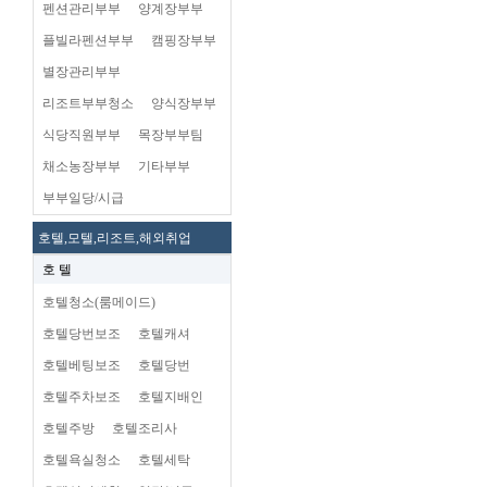
펜션관리부부
양계장부부
플빌라펜션부부
캠핑장부부
별장관리부부
리조트부부청소
양식장부부
식당직원부부
목장부부팀
채소농장부부
기타부부
부부일당/시급
호텔,모텔,리조트,해외취업
호 텔
호텔청소(룸메이드)
호텔당번보조
호텔캐셔
호텔베팅보조
호텔당번
호텔주차보조
호텔지배인
호텔주방
호텔조리사
호텔욕실청소
호텔세탁