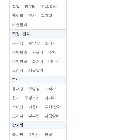
점장
카운타
주차/장치
웨이터
주차
감자탕
시급알바
횟집 , 일식
홀서빙
주방장
조리사
주방보조
카운터
주차
주방찬모
설거지
매니저
요리사
시급알바
한식
홀서빙
주방장
조리사
찬모
주방보조
설거지
지배인
카운터
주차/장치
요리사
부부팀
시급알바
감자탕
홀서빙
주방장
찬모