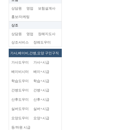
상담원
영업
보험설계사
홍보/마케팅
상조
상담원
영업
장례지도사
상조서비스
장례도우미
가사,베이비,간병,요양 구인구직
가사도우미
가사+시급
베이비시터
베이+시급
학습도우미
학습+시급
간병도우미
간병+시급
산후도우미
산후+시급
실버도우미
실버+시급
요양도우미
요양+시급
등/하원 시급