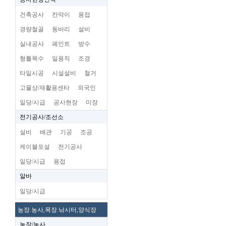
건축공사
칸막이
용접
경량철골
동바리
설비
실내공사
페인트
방수
형틀목수
일용직
조경
타일시공
시설설비
철거
고물상/재활용센타
외국인
일당/시급
공사현장
미장
전기공사/조선소
설비
배관
기공
조공
케이블포설
전기공사
일당/시급
용접
알바
일당/시급
농장.농사,목장.낚시터,양식장
농장/농사