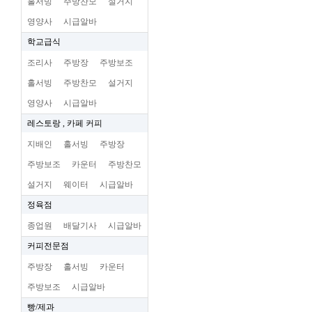
홀서빙
주방찬모
설거지
영양사
시급알바
학교급식
조리사
주방장
주방보조
홀서빙
주방찬모
설거지
영양사
시급알바
레스토랑 , 카페 커피
지배인
홀서빙
주방장
주방보조
카운터
주방찬모
설거지
웨이터
시급알바
정육점
종업원
배달기사
시급알바
커피전문점
주방장
홀서빙
카운터
주방보조
시급알바
빵/제과