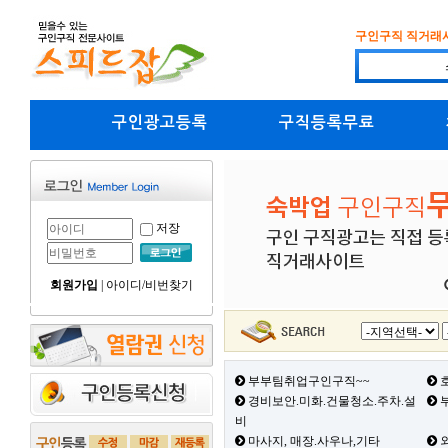
구인구직 직거래
구인광고등록
구직등록무료
저장
회원가입
|
아이디/비번찾기
부부팀취업구인구직~~
호
경비보안.미화.건물청소.주차.설
부
비
마사지, 매장.사우나,기타