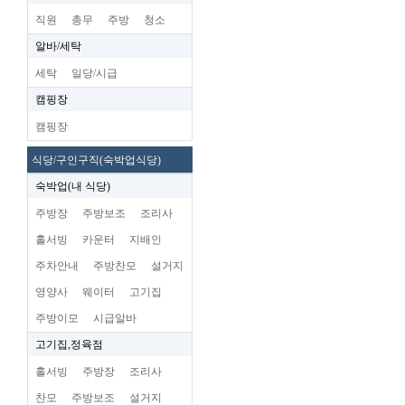
직원
총무
주방
청소
알바/세탁
세탁
일당/시급
캠핑장
캠핑장
식당/구인구직(숙박업식당)
숙박업(내 식당)
주방장
주방보조
조리사
홀서빙
카운터
지배인
주차안내
주방찬모
설거지
영양사
웨이터
고기집
주방이모
시급알바
고기집,정육점
홀서빙
주방장
조리사
찬모
주방보조
설거지