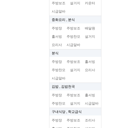
주방보조
설거지
카운터
시급알바
중화요리 , 분식
주방장
주방보조
배달원
홀서빙
주방찬모
설거지
요리사
시급알바
분식
주방장
주방보조
홀서빙
주방찬모
설거지
요리사
시급알바
김밥 , 김밥천국
주방장
주방보조
홀서빙
주방찬모
설거지
시급알바
구내식당 , 학교급식
주방장
주방보조
조리사