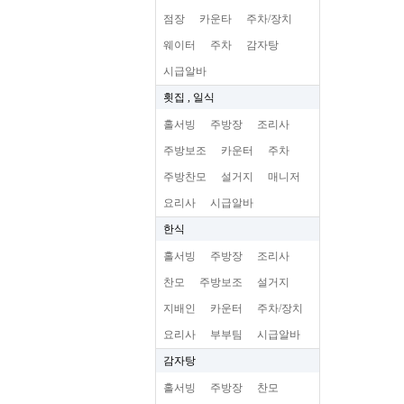
점장
카운타
주차/장치
웨이터
주차
감자탕
시급알바
횟집 , 일식
홀서빙
주방장
조리사
주방보조
카운터
주차
주방찬모
설거지
매니저
요리사
시급알바
한식
홀서빙
주방장
조리사
찬모
주방보조
설거지
지배인
카운터
주차/장치
요리사
부부팀
시급알바
감자탕
홀서빙
주방장
찬모