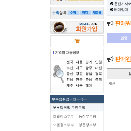
운전기사/
매매임대
판매원
업종
판매원
전국
서울
경기
인천
부산
대구
광주
대전
울산
강원
경남
경북
전남
전북
충남
충북
캐셔
제주
세종
해외
부부팀취업구인구직~~
부부팀취업 구인구직
호텔청소부부
농장부부팀
모텔청소부부
양돈장부부