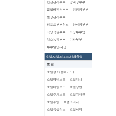
펜션관리부부
양계장부부
플빌라펜션부부
캠핑장부부
별장관리부부
리조트부부청소
양식장부부
식당직원부부
목장부부팀
채소농장부부
기타부부
부부일당/시급
호텔,모텔,리조트,해외취업
호 텔
호텔청소(룸메이드)
호텔당번보조
호텔캐셔
호텔베팅보조
호텔당번
호텔주차보조
호텔지배인
호텔주방
호텔조리사
호텔욕실청소
호텔세탁