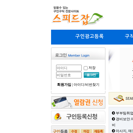
구인광고등록
구
저장
회원가입
|
아이디/비번찾기
부부팀취업
경비보안.미
비
마사지, 매