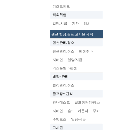
리조트찬모
해외취업
일당/시급
기타
해외
펜션 별장.골프.고시원 세탁
펜션관리/청소
펜션관리/청소
펜션주바
지배인
일당/시급
키즈풀빌라펜션
별장~관리
별장관리/청소
골프장~ 관리
안내데스크
골프장관리/청소
지배인
홀~
카운터
주바
주방보조
일당/시급
고시원