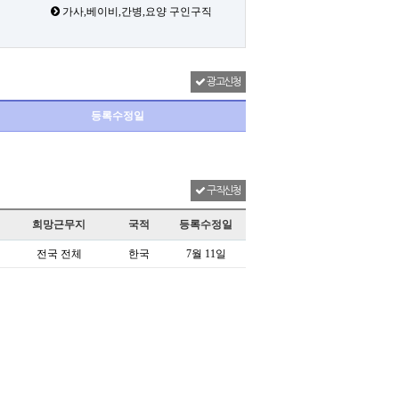
가사,베이비,간병,요양 구인구직
광고신청
등록수정일
구직신청
희망근무지
국적
등록수정일
전국 전체
한국
7월 11일