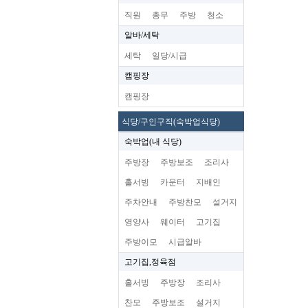
직원
총무
주방
청소
알바/세탁
세탁
일당/시급
캠핑장
캠핑장
식당/구인구직(숙박업식당)
숙박업(내 식당)
주방장
주방보조
조리사
홀서빙
카운터
지배인
주차안내
주방찬모
설거지
영양사
웨이터
고기집
주방이모
시급알바
고기집,정육점
홀서빙
주방장
조리사
찬모
주방보조
설거지