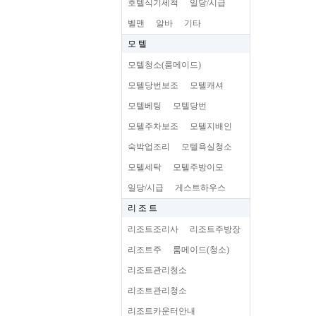
호텔식기세척
일당/시급
벨맨
알바
기타
모 텔
모텔청소(룸메이드)
모텔당번보조
모텔캐셔
모텔베팅
모텔당번
모텔주차보조
모텔지배인
숙박업조리
모텔욕실청소
모텔세탁
모텔주방이모
일당/시급
게스트하우스
리 조 트
리조트조리사
리조트주방장
리조트주
룸메이드(청소)
리조트관리청소
리조트관리청소
리조트카운터안내