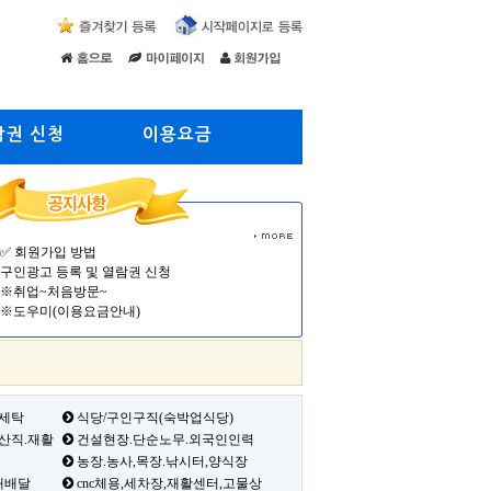
람권 신청
이용요금
✅ 회원가입 방법
구인광고 등록 및 열람권 신청
※취업~처음방문~
※도우미(이용요금안내)
 세탁
식당/구인구직(숙박업식당)
생산직.재활
건설현장.단순노무.외국인인력
농장.농사,목장.낚시터,양식장
배배달
cnc체용,세차장,재활센터,고물상