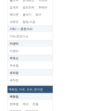
불도저
포크레인
지게차
집게차
덤프트럭
추레라
레미콘
굴삭기
로더
크레인
일당,시급
기타 ~~ 운전기사
기타,운전기사
카센타
카센타
주유소
주유원
세차장
세차장
백화점, 마트, 슈퍼, 편의점
백화점
편매원
캐셔
진열