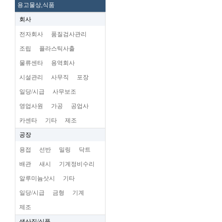
용고물상,식품
회사
전자회사
품질검사관리
조립
플라스틱사출
물류센타
용역회사
시설관리
사무직
포장
일당/시급
사무보조
영업사원
가공
공업사
카센타
기타
제조
공장
용접
선반
밀링
닥트
배관
새시
기계정비수리
알루미늄삿시
기타
일당/시급
금형
기계
제조
생산직/식품