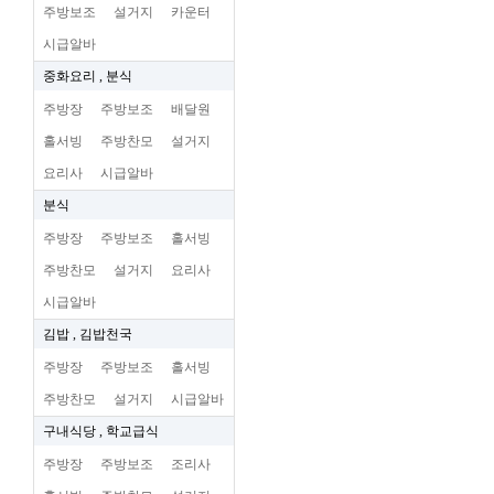
주방보조
설거지
카운터
시급알바
중화요리 , 분식
주방장
주방보조
배달원
홀서빙
주방찬모
설거지
요리사
시급알바
분식
주방장
주방보조
홀서빙
주방찬모
설거지
요리사
시급알바
김밥 , 김밥천국
주방장
주방보조
홀서빙
주방찬모
설거지
시급알바
구내식당 , 학교급식
주방장
주방보조
조리사