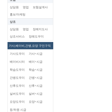
상담원
영업
보험설계사
홍보/마케팅
상조
상담원
영업
장례지도사
상조서비스
장례도우미
가사,베이비,간병,요양 구인구직
가사도우미
가사+시급
베이비시터
베이+시급
학습도우미
학습+시급
간병도우미
간병+시급
산후도우미
산후+시급
실버도우미
실버+시급
요양도우미
요양+시급
등/하원 시급