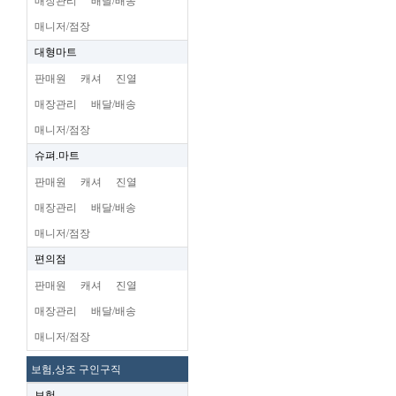
매장관리
배달/배송
매니저/점장
대형마트
판매원
캐셔
진열
매장관리
배달/배송
매니저/점장
슈펴.마트
판매원
캐셔
진열
매장관리
배달/배송
매니저/점장
편의점
판매원
캐셔
진열
매장관리
배달/배송
매니저/점장
보험,상조 구인구직
보험