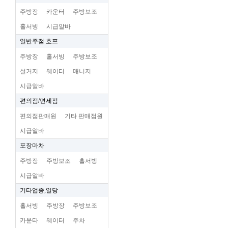
주방장
카운터
주방보조
홀서빙
시급알바
일반주점.호프
주방장
홀서빙
주방보조
설거지
웨이터
매니저
시급알바
편의점/면세점
편의점판매원
기타 판매점원
시급알바
포장마차
주방장
주방보조
홀서빙
시급알바
기타업종,일당
홀서빙
주방장
주방보조
카운타
웨이터
주차