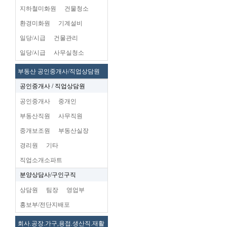
지하철미화원
건물청소
환경미화원
기계설비
일당/시급
건물관리
일당/시급
사무실청소
부동산 공인중개사/직업상담원
공인중개사 / 직업상담원
공인중개사
중개인
부동산직원
사무직원
중개보조원
부동산실장
경리원
기타
직업소개소파트
분양상담사/구인구직
상담원
팀장
영업부
홍보부/전단지배포
회사.공장.가구,용접.생산직.재활