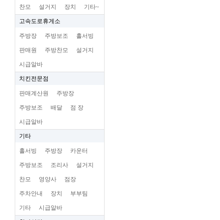
찬모
설거지
장치
기타~
고속도로휴게소
주방장
주방보조
홀서빙
판매원
주방찬모
설거지
시급알바
치킨전문점
판매계산원
주방장
주방보조
배달
점 장
시급알바
기타
홀서빙
주방장
카운터
주방보조
조리사
설거지
찬모
영양사
점장
주차안내
장치
부부팀
기타
시급알바