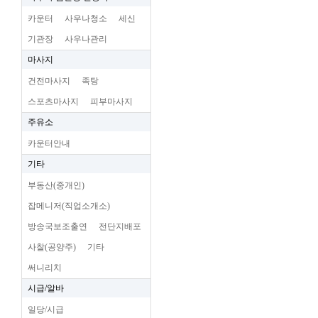
카운터
사우나청소
세신
기관장
사우나관리
마사지
건전마사지
족탕
스포츠마사지
피부마사지
주유소
카운터안내
기타
부동산(중개인)
잡메니저(직업소개소)
방송국보조출연
전단지배포
사찰(공양주)
기타
써니리치
시급/알바
일당/시급