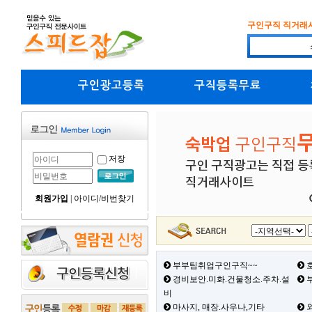
구인구직 직거래
구인광고등록
구직등록무료
저장
회원가입
|
아이디/비번찾기
부부팀취업구인구직~~
호
경비보안.미화.건물청소.주차.설
부
비
마사지, 매장.사우나,기타