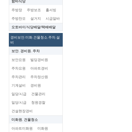
함바식당
주방장
주방보조
홀서빙
주방찬모
설거지
시급알바
오토바이/식당배달/택배배달
경비보안.미화.건물청소.주차.설
비
보안. 경비원. 주차
보안요원
빌딩경비원
주차요원
아파트경비
주차관리
주차정산원
기계설비
경비원
일당/시급
건물관리
일당/시급
청원경찰
건설현장경비
미화원. 건물청소
아파트미화원
미화원