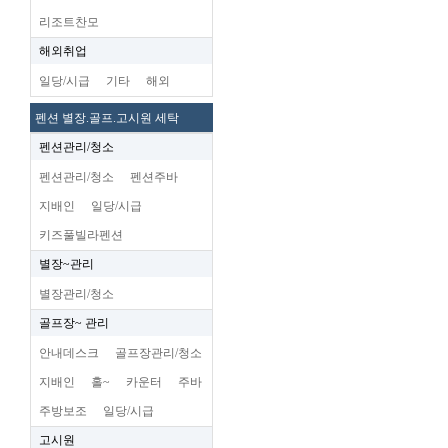
리조트찬모
해외취업
일당/시급
기타
해외
펜션 별장.골프.고시원 세탁
펜션관리/청소
펜션관리/청소
펜션주바
지배인
일당/시급
키즈풀빌라펜션
별장~관리
별장관리/청소
골프장~ 관리
안내데스크
골프장관리/청소
지배인
홀~
카운터
주바
주방보조
일당/시급
고시원