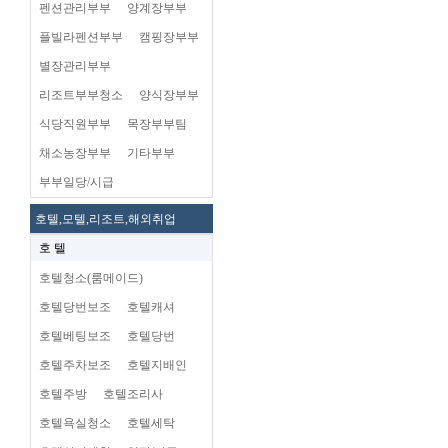
펜션관리부부
양계장부부
플빌라펜션부부
캠핑장부부
별장관리부부
리조트부부청소
양식장부부
식당직원부부
목장부부팀
채소농장부부
기타부부
부부일당/시급
호텔,모텔,리조트,해외취업
호 텔
호텔청소(룸메이드)
호텔당번보조
호텔캐셔
호텔베팅보조
호텔당번
호텔주차보조
호텔지배인
호텔주방
호텔조리사
호텔욕실청소
호텔세탁