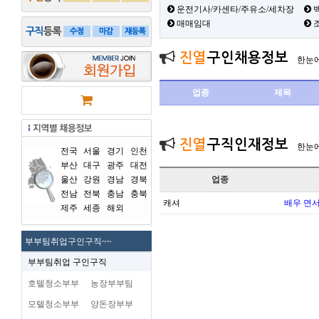
운전기사/카센타/주유소/세차장
백
매매임대
진열
구인채용정보
한눈
업종
제목
진열
구직인재정보
한눈
전국
서울
경기
인천
부산
대구
광주
대전
울산
강원
경남
경북
업종
전남
전북
충남
충북
캐셔
배우 면
제주
세종
해외
부부팀취업구인구직~~
부부팀취업 구인구직
호텔청소부부
농장부부팀
모텔청소부부
양돈장부부