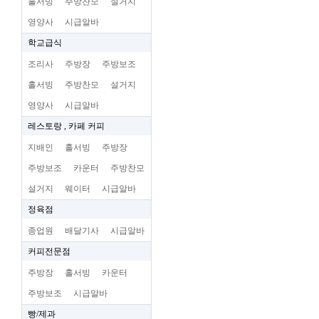
홀서빙
주방찬모
설거지
영양사
시급알바
학교급식
조리사
주방장
주방보조
홀서빙
주방찬모
설거지
영양사
시급알바
레스토랑 , 카페 커피
지배인
홀서빙
주방장
주방보조
카운터
주방찬모
설거지
웨이터
시급알바
정육점
종업원
배달기사
시급알바
커피전문점
주방장
홀서빙
카운터
주방보조
시급알바
빵/제과