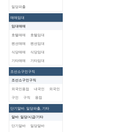
일당파출
매매임대
임대매매
호텔매매
호텔임대
펜션매매
펜션임대
식당매매
식당임대
기타매매
기타임대
조선소구인구직
조선소구인구직
외국인용접
내국인
외국인
구인
구직
용접
단기알바. 일당파출, 기타
알바: 일당/시급/기타
단기알바
일당알바