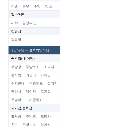
직원
총무
주방
청소
알바/세탁
세탁
일당/시급
캠핑장
캠핑장
식당/구인구직(숙박업식당)
숙박업(내 식당)
주방장
주방보조
조리사
홀서빙
카운터
지배인
주차안내
주방찬모
설거지
영양사
웨이터
고기집
주방이모
시급알바
고기집,정육점
홀서빙
주방장
조리사
찬모
주방보조
설거지