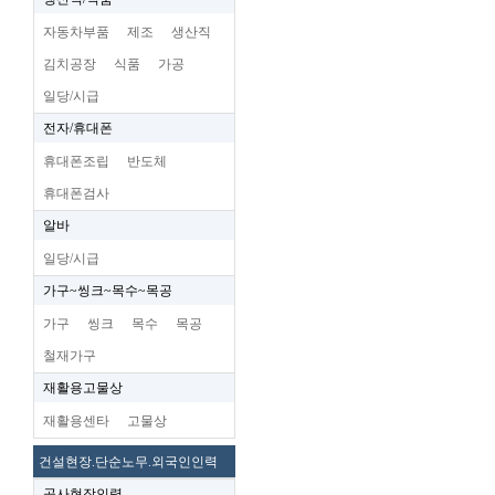
자동차부품
제조
생산직
김치공장
식품
가공
일당/시급
전자/휴대폰
휴대폰조립
반도체
휴대폰검사
알바
일당/시급
가구~씽크~목수~목공
가구
씽크
목수
목공
철재가구
재활용고물상
재활용센타
고물상
건설현장.단순노무.외국인인력
공사현장인력