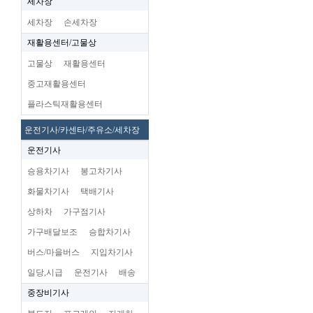
세차장
세차장
손세차장
재활용센터/고물상
고물상
재활용센터
중고재활용센터
플라스틱재활용센터
운전기사/카센타/주유소/세차장
운전기사
승용차기사
봉고차기사
화물차기사
택배기사
상하차
가구점기사
가구배달보조
승합차기사
버스/마을버스
지입차기사
일당,시급
운전기사
배송
중장비기사