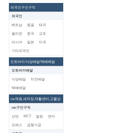
외국인구인구직
외국인
베트남
몽골
태국
필리핀
중국
교포
러시아
일본
미국
기타외국인
오토바이/식당배달/택배배달
오토바이배달
식당배달
치킨배달
택배배달
cnc체용,세차장,재활센터,고물상
cnc구인구직
MCT
선반
밀링
연마
프레스
금형가공