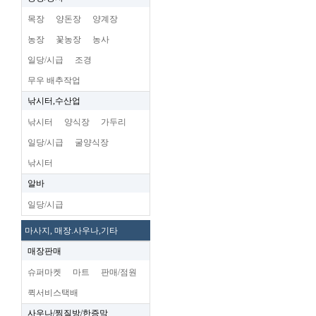
목장
양돈장
양계장
농장
꽃농장
농사
일당/시급
조경
무우 배추작업
낚시터,수산업
낚시터
양식장
가두리
일당/시급
굴양식장
낚시터
알바
일당/시급
마사지, 매장.사우나,기타
매장판매
슈퍼마켓
마트
판매/점원
퀵서비스택배
사우나/찜질방/한증막