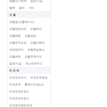
호텔식기세척
일당/시급
벨맨
알바
기타
모 텔
모텔청소(룸메이드)
모텔당번보조
모텔캐셔
모텔베팅
모텔당번
모텔주차보조
모텔지배인
숙박업조리
모텔욕실청소
모텔세탁
모텔주방이모
일당/시급
게스트하우스
리 조 트
리조트조리사
리조트주방장
리조트주
룸메이드(청소)
리조트관리청소
리조트관리청소
리조트카운터안내