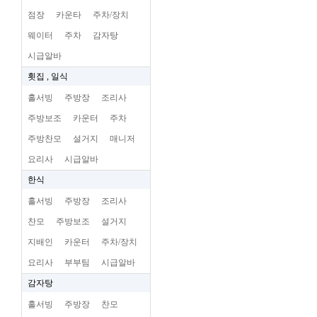
점장
카운타
주차/장치
웨이터
주차
감자탕
시급알바
횟집 , 일식
홀서빙
주방장
조리사
주방보조
카운터
주차
주방찬모
설거지
매니저
요리사
시급알바
한식
홀서빙
주방장
조리사
찬모
주방보조
설거지
지배인
카운터
주차/장치
요리사
부부팀
시급알바
감자탕
홀서빙
주방장
찬모