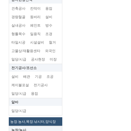
건축공사
칸막이
용접
경량철골
동바리
설비
실내공사
페인트
방수
형틀목수
일용직
조경
타일시공
시설설비
철거
고물상/재활용센타
외국인
일당/시급
공사현장
미장
전기공사/조선소
설비
배관
기공
조공
케이블포설
전기공사
일당/시급
용접
알바
일당/시급
농장.농사,목장.낚시터,양식장
농장/농사