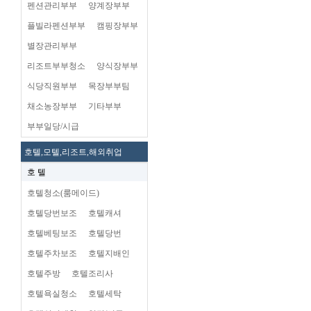
펜션관리부부
양계장부부
플빌라펜션부부
캠핑장부부
별장관리부부
리조트부부청소
양식장부부
식당직원부부
목장부부팀
채소농장부부
기타부부
부부일당/시급
호텔,모텔,리조트,해외취업
호 텔
호텔청소(룸메이드)
호텔당번보조
호텔캐셔
호텔베팅보조
호텔당번
호텔주차보조
호텔지배인
호텔주방
호텔조리사
호텔욕실청소
호텔세탁