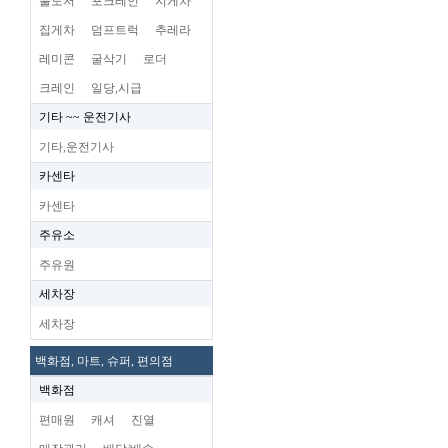
불도저
포크레인
지게차
집게차
덤프트럭
추레라
레미콘
굴삭기
로더
크레인
일당,시급
기타 ~~ 운전기사
기타,운전기사
카센타
카센타
주유소
주유원
세차장
세차장
백화점, 마트, 슈퍼, 편의점
백화점
편매원
캐셔
진열