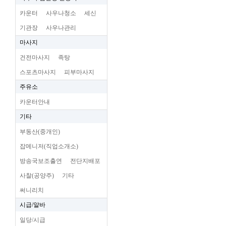
카운터
사우나청소
세신
기관장
사우나관리
마사지
건전마사지
족탕
스포츠마사지
피부마사지
주유소
카운터안내
기타
부동산(중개인)
잡메니저(직업소개소)
방송국보조출연
전단지배포
사찰(공양주)
기타
써니리치
시급/알바
일당/시급