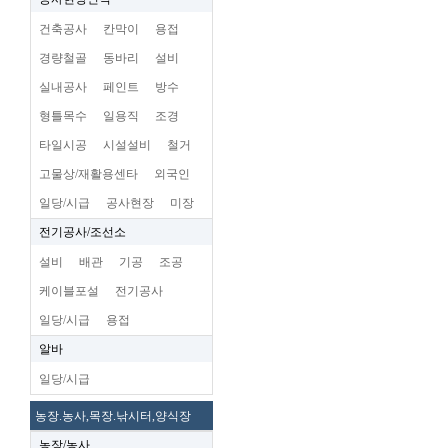
건축공사
칸막이
용접
경량철골
동바리
설비
실내공사
페인트
방수
형틀목수
일용직
조경
타일시공
시설설비
철거
고물상/재활용센타
외국인
일당/시급
공사현장
미장
전기공사/조선소
설비
배관
기공
조공
케이블포설
전기공사
일당/시급
용접
알바
일당/시급
농장.농사,목장.낚시터,양식장
농장/농사