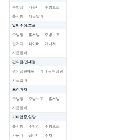
주방장
카운터
주방보조
홀서빙
시급알바
일반주점.호프
주방장
홀서빙
주방보조
설거지
웨이터
매니저
시급알바
편의점/면세점
편의점판매원
기타 판매점원
시급알바
포장마차
주방장
주방보조
홀서빙
시급알바
기타업종,일당
홀서빙
주방장
주방보조
카운타
웨이터
주차