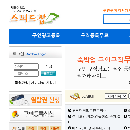
구인구직 직거래
구인광고등록
구직등록무료
저장
회원가입
|
아이디/비번찾기
부부팀취업구인구직~~
호
경비보안.미화.건물청소.주차.설
부
비
마사지, 매장.사우나,기타