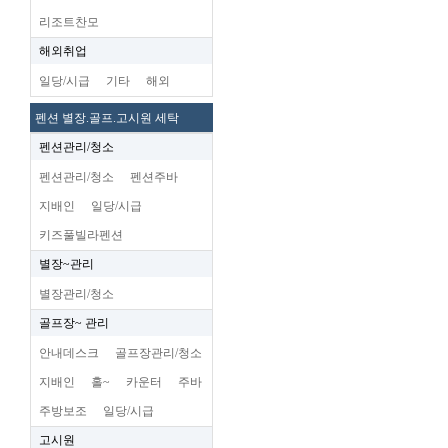
리조트찬모
해외취업
일당/시급
기타
해외
펜션 별장.골프.고시원 세탁
펜션관리/청소
펜션관리/청소
펜션주바
지배인
일당/시급
키즈풀빌라펜션
별장~관리
별장관리/청소
골프장~ 관리
안내데스크
골프장관리/청소
지배인
홀~
카운터
주바
주방보조
일당/시급
고시원