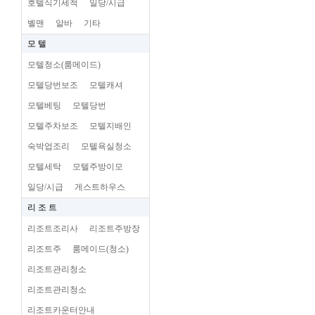
호텔식기세척
일당/시급
벨맨
알바
기타
모 텔
모텔청소(룸메이드)
모텔당번보조
모텔캐셔
모텔베팅
모텔당번
모텔주차보조
모텔지배인
숙박업조리
모텔욕실청소
모텔세탁
모텔주방이모
일당/시급
게스트하우스
리 조 트
리조트조리사
리조트주방장
리조트주
룸메이드(청소)
리조트관리청소
리조트관리청소
리조트카운터안내