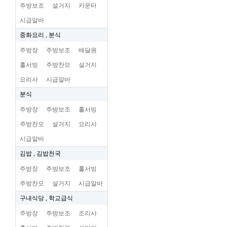
주방보조
설거지
카운터
시급알바
중화요리 , 분식
주방장
주방보조
배달원
홀서빙
주방찬모
설거지
요리사
시급알바
분식
주방장
주방보조
홀서빙
주방찬모
설거지
요리사
시급알바
김밥 , 김밥천국
주방장
주방보조
홀서빙
주방찬모
설거지
시급알바
구내식당 , 학교급식
주방장
주방보조
조리사