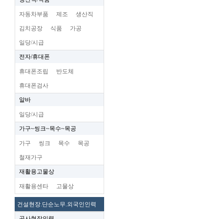
자동차부품
제조
생산직
김치공장
식품
가공
일당/시급
전자/휴대폰
휴대폰조립
반도체
휴대폰검사
알바
일당/시급
가구~씽크~목수~목공
가구
씽크
목수
목공
철재가구
재활용고물상
재활용센타
고물상
건설현장.단순노무.외국인인력
공사현장인력