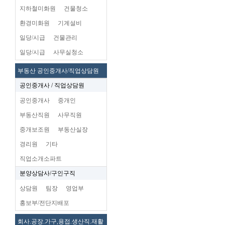
지하철미화원
건물청소
환경미화원
기계설비
일당/시급
건물관리
일당/시급
사무실청소
부동산 공인중개사/직업상담원
공인중개사 / 직업상담원
공인중개사
중개인
부동산직원
사무직원
중개보조원
부동산실장
경리원
기타
직업소개소파트
분양상담사/구인구직
상담원
팀장
영업부
홍보부/전단지배포
회사.공장.가구,용접.생산직.재활