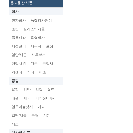
용고물상,식품
회사
전자회사
품질검사관리
조립
플라스틱사출
물류센타
용역회사
시설관리
사무직
포장
일당/시급
사무보조
영업사원
가공
공업사
카센타
기타
제조
공장
용접
선반
밀링
닥트
배관
새시
기계정비수리
알루미늄삿시
기타
일당/시급
금형
기계
제조
생산직/식품