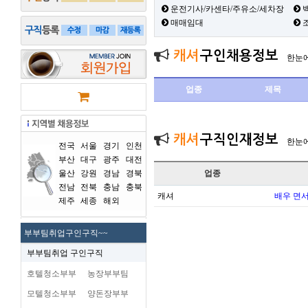
운전기사/카센타/주유소/세차장
백
매매임대
캐셔
구인채용정보
한눈
업종
제목
캐셔
구직인재정보
한눈
전국
서울
경기
인천
부산
대구
광주
대전
울산
강원
경남
경북
업종
전남
전북
충남
충북
캐셔
배우 면
제주
세종
해외
부부팀취업구인구직~~
부부팀취업 구인구직
호텔청소부부
농장부부팀
모텔청소부부
양돈장부부