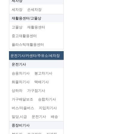
세차장
세차장
손세차장
재활용센터/고물상
고물상
재활용센터
중고재활용센터
플라스틱재활용센터
운전기사/카센타/주유소/세차장
운전기사
승용차기사
봉고차기사
화물차기사
택배기사
상하차
가구점기사
가구배달보조
승합차기사
버스/마을버스
지입차기사
일당,시급
운전기사
배송
중장비기사