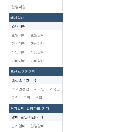
일당파출
매매임대
임대매매
호텔매매
호텔임대
펜션매매
펜션임대
식당매매
식당임대
기타매매
기타임대
조선소구인구직
조선소구인구직
외국인용접
내국인
외국인
구인
구직
용접
단기알바. 일당파출, 기타
알바: 일당/시급/기타
단기알바
일당알바