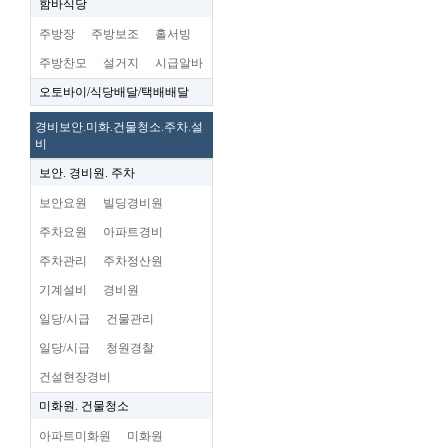
함바식당
주방장
주방보조
홀서빙
주방찬모
설거지
시급알바
오토바이/식당배달/택배배달
경비보안.미화.건물청소.주차.설
비
보안. 경비원. 주차
보안요원
빌딩경비원
주차요원
아파트경비
주차관리
주차정산원
기계설비
경비원
일당/시급
건물관리
일당/시급
청원경찰
건설현장경비
미화원. 건물청소
아파트미화원
미화원