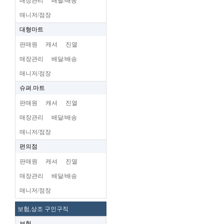
매장관리
배달/배송
매니저/점장
대형마트
판매원
캐셔
진열
매장관리
배달/배송
매니저/점장
슈펴.마트
판매원
캐셔
진열
매장관리
배달/배송
매니저/점장
편의점
판매원
캐셔
진열
매장관리
배달/배송
매니저/점장
보험,상조 구인구직
보험