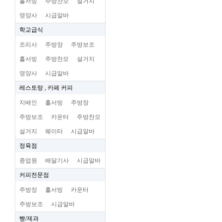
홀서빙
주방찬모
설거지
영양사
시급알바
학교급식
조리사
주방장
주방보조
홀서빙
주방찬모
설거지
영양사
시급알바
레스토랑 , 카페 커피
지배인
홀서빙
주방장
주방보조
카운터
주방찬모
설거지
웨이터
시급알바
정육점
종업원
배달기사
시급알바
커피전문점
주방장
홀서빙
카운터
주방보조
시급알바
빵/제과