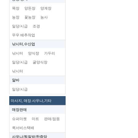
목장
양돈장
양계장
농장
꽃농장
농사
일당/시급
조경
무우 배추작업
낚시터,수산업
낚시터
양식장
가두리
일당/시급
굴양식장
낚시터
알바
일당/시급
마사지, 매장.사우나,기타
매장판매
슈퍼마켓
마트
판매/점원
퀵서비스택배
사우나/찜질방/한증막