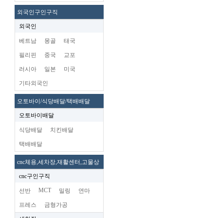
외국인구인구직
외국인
베트남
몽골
태국
필리핀
중국
교포
러시아
일본
미국
기타외국인
오토바이/식당배달/택배배달
오토바이배달
식당배달
치킨배달
택배배달
cnc체용,세차장,재활센터,고물상
cnc구인구직
MCT
선반
밀링
연마
프레스
금형가공