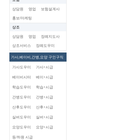
상담원
영업
보험설계사
홍보/마케팅
상조
상담원
영업
장례지도사
상조서비스
장례도우미
가사,베이비,간병,요양 구인구직
가사도우미
가사+시급
베이비시터
베이+시급
학습도우미
학습+시급
간병도우미
간병+시급
산후도우미
산후+시급
실버도우미
실버+시급
요양도우미
요양+시급
등/하원 시급