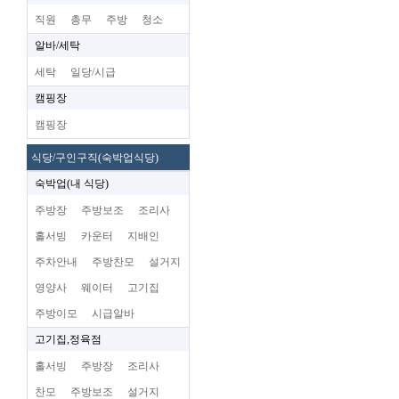
직원
총무
주방
청소
알바/세탁
세탁
일당/시급
캠핑장
캠핑장
식당/구인구직(숙박업식당)
숙박업(내 식당)
주방장
주방보조
조리사
홀서빙
카운터
지배인
주차안내
주방찬모
설거지
영양사
웨이터
고기집
주방이모
시급알바
고기집,정육점
홀서빙
주방장
조리사
찬모
주방보조
설거지