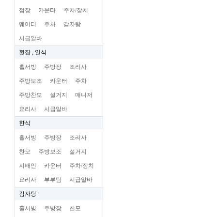
점장
카운타
주차/장치
웨이터
주차
감자탕
시급알바
횟집 , 일식
홀서빙
주방장
조리사
주방보조
카운터
주차
주방찬모
설거지
매니저
요리사
시급알바
한식
홀서빙
주방장
조리사
찬모
주방보조
설거지
지배인
카운터
주차/장치
요리사
부부팀
시급알바
감자탕
홀서빙
주방장
찬모