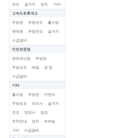
찬모
설거지
장치
기타~
고속도로휴게소
주방장
주방보조
홀서빙
판매원
주방찬모
설거지
시급알바
치킨전문점
판매계산원
주방장
주방보조
배달
점 장
시급알바
기타
홀서빙
주방장
카운터
주방보조
조리사
설거지
찬모
영양사
점장
주차안내
장치
부부팀
기타
시급알바