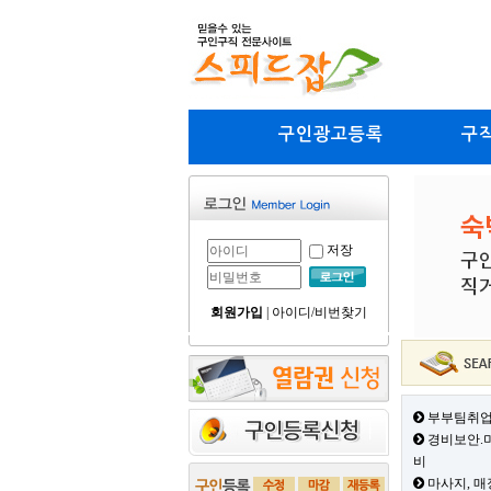
구인광고등록
구
저장
회원가입
|
아이디/비번찾기
부부팀취업
경비보안.미
비
마사지, 매