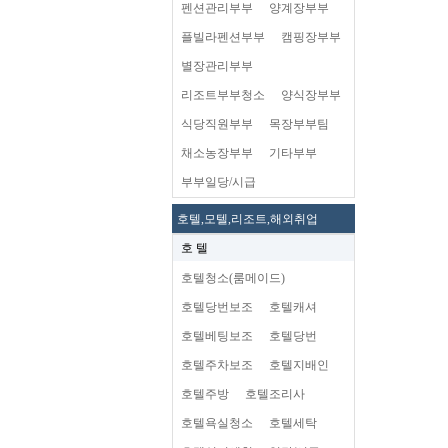
펜션관리부부
양계장부부
플빌라펜션부부
캠핑장부부
별장관리부부
리조트부부청소
양식장부부
식당직원부부
목장부부팀
채소농장부부
기타부부
부부일당/시급
호텔,모텔,리조트,해외취업
호 텔
호텔청소(룸메이드)
호텔당번보조
호텔캐셔
호텔베팅보조
호텔당번
호텔주차보조
호텔지배인
호텔주방
호텔조리사
호텔욕실청소
호텔세탁