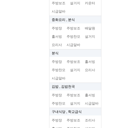
주방보조
설거지
카운터
시급알바
중화요리 , 분식
주방장
주방보조
배달원
홀서빙
주방찬모
설거지
요리사
시급알바
분식
주방장
주방보조
홀서빙
주방찬모
설거지
요리사
시급알바
김밥 , 김밥천국
주방장
주방보조
홀서빙
주방찬모
설거지
시급알바
구내식당 , 학교급식
주방장
주방보조
조리사