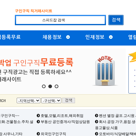
구인구직 직거래사이트
직등록무료
채용정보
인재정보
열
1
2
3
구인구직~~
호텔,모텔,리조트,해외취업
펜션 별장.골프.고시원
화.건물청소.주차.설
부동산 공인중개사/직업상담원
회사.공장.가구,용접.
용고물상,식품
장.사우나,기타
외국인구인구직
오토바이/식당배달/택