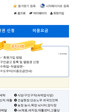
람권 신청
이용요금
✅ 회원가입 방법
구인광고 등록 및 열람권 신청
※취업~처음방문~
※도우미(이용요금안내)
 세탁
식당/구인구직(숙박업식당)
생산직.재활
건설현장.단순노무.외국인인력
농장.농사,목장.낚시터,양식장
배배달
cnc체용,세차장,재활센터,고물상