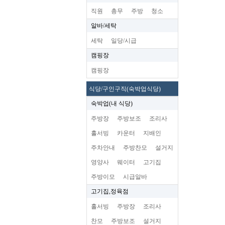
직원
총무
주방
청소
알바/세탁
세탁
일당/시급
캠핑장
캠핑장
식당/구인구직(숙박업식당)
숙박업(내 식당)
주방장
주방보조
조리사
홀서빙
카운터
지배인
주차안내
주방찬모
설거지
영양사
웨이터
고기집
주방이모
시급알바
고기집,정육점
홀서빙
주방장
조리사
찬모
주방보조
설거지