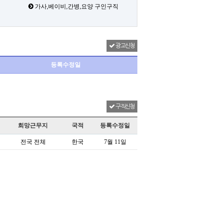
가사,베이비,간병,요양 구인구직
광고신청
등록수정일
구직신청
희망근무지
국적
등록수정일
전국 전체
한국
7월 11일