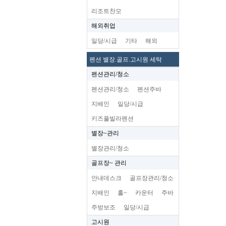
리조트찬모
해외취업
일당/시급
기타
해외
펜션 별장.골프.고시원 세탁
펜션관리/청소
펜션관리/청소
펜션주바
지배인
일당/시급
키즈풀빌라펜션
별장~관리
별장관리/청소
골프장~ 관리
안내데스크
골프장관리/청소
지배인
홀~
카운터
주바
주방보조
일당/시급
고시원