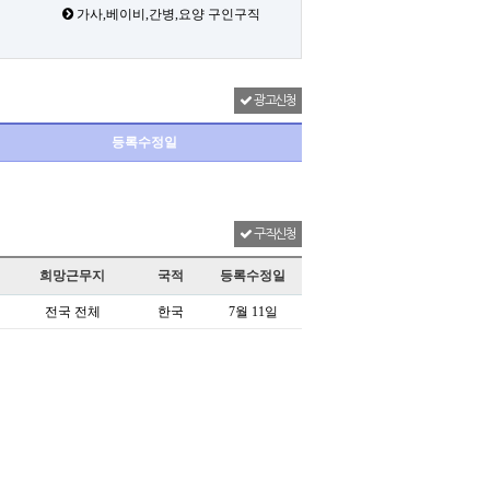
가사,베이비,간병,요양 구인구직
광고신청
등록수정일
구직신청
희망근무지
국적
등록수정일
전국 전체
한국
7월 11일