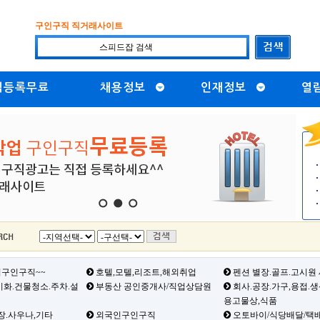
구인구직 직거래사이트
직등록무료
채용정보
인재정보
열
1
2
3
구인구직~~
호텔,모텔,리조트,해외취업
펜션 별장.골프.고시원
화.건물청소.주차.설
부동산 공인중개사/직업상담원
회사.공장.가구,용접.
용고물상,식품
장.사우나,기타
외국인구인구직
오토바이/식당배달/택