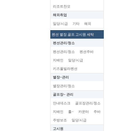
리조트찬모
해외취업
일당/시급
기타
해외
펜션 별장.골프.고시원 세탁
펜션관리/청소
펜션관리/청소
펜션주바
지배인
일당/시급
키즈풀빌라펜션
별장~관리
별장관리/청소
골프장~ 관리
안내데스크
골프장관리/청소
지배인
홀~
카운터
주바
주방보조
일당/시급
고시원