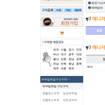
운전기사/
매매임대
매니저
업종
매니저
전국
서울
경기
인천
부산
대구
광주
대전
울산
강원
경남
경북
전남
전북
충남
충북
캐셔
제주
세종
해외
부부팀취업구인구직~~
부부팀취업 구인구직
호텔청소부부
농장부부팀
모텔청소부부
양돈장부부