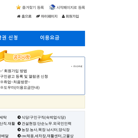
람권 신청
이용요금
✅ 회원가입 방법
구인광고 등록 및 열람권 신청
※취업~처음방문~
※도우미(이용요금안내)
 세탁
식당/구인구직(숙박업식당)
생산직.재활
건설현장.단순노무.외국인인력
농장.농사,목장.낚시터,양식장
배배달
cnc체용,세차장,재활센터,고물상