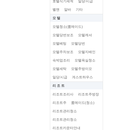
호텔식기세척
일당/시급
벨맨
알바
기타
모 텔
모텔청소(룸메이드)
모텔당번보조
모텔캐셔
모텔베팅
모텔당번
모텔주차보조
모텔지배인
숙박업조리
모텔욕실청소
모텔세탁
모텔주방이모
일당/시급
게스트하우스
리 조 트
리조트조리사
리조트주방장
리조트주
룸메이드(청소)
리조트관리청소
리조트관리청소
리조트카운터안내