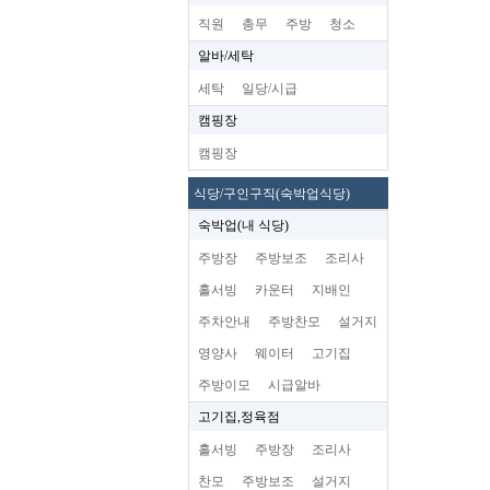
직원
총무
주방
청소
알바/세탁
세탁
일당/시급
캠핑장
캠핑장
식당/구인구직(숙박업식당)
숙박업(내 식당)
주방장
주방보조
조리사
홀서빙
카운터
지배인
주차안내
주방찬모
설거지
영양사
웨이터
고기집
주방이모
시급알바
고기집,정육점
홀서빙
주방장
조리사
찬모
주방보조
설거지