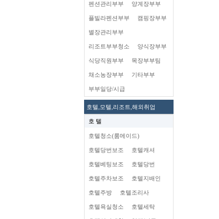
펜션관리부부
양계장부부
플빌라펜션부부
캠핑장부부
별장관리부부
리조트부부청소
양식장부부
식당직원부부
목장부부팀
채소농장부부
기타부부
부부일당/시급
호텔,모텔,리조트,해외취업
호 텔
호텔청소(룸메이드)
호텔당번보조
호텔캐셔
호텔베팅보조
호텔당번
호텔주차보조
호텔지배인
호텔주방
호텔조리사
호텔욕실청소
호텔세탁