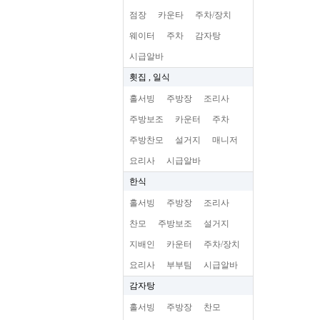
점장
카운타
주차/장치
웨이터
주차
감자탕
시급알바
횟집 , 일식
홀서빙
주방장
조리사
주방보조
카운터
주차
주방찬모
설거지
매니저
요리사
시급알바
한식
홀서빙
주방장
조리사
찬모
주방보조
설거지
지배인
카운터
주차/장치
요리사
부부팀
시급알바
감자탕
홀서빙
주방장
찬모