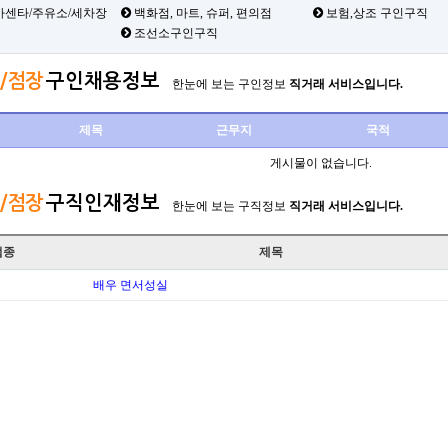
카센타/주유소/세차장
백화점, 마트, 슈퍼, 편의점
보험,상조 구인구직
조선소구인구직
/점장
구인채용정보
한눈에 보는 구인정보
직거래 서비스입니다.
제목
근무지
국적
게시물이 없습니다.
/점장
구직인재정보
한눈에 보는 구직정보
직거래 서비스입니다.
업종
제목
배우 면서성실