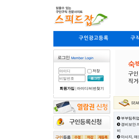
구인광고등록
구
저장
회원가입
|
아이디/비번찾기
부부팀취업
경비보안.미
비
마사지, 매