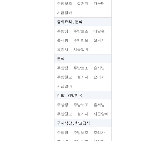
주방보조
설거지
카운터
시급알바
중화요리 , 분식
주방장
주방보조
배달원
홀서빙
주방찬모
설거지
요리사
시급알바
분식
주방장
주방보조
홀서빙
주방찬모
설거지
요리사
시급알바
김밥 , 김밥천국
주방장
주방보조
홀서빙
주방찬모
설거지
시급알바
구내식당 , 학교급식
주방장
주방보조
조리사