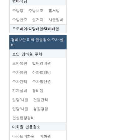
함바식당
주방장
주방보조
홀서빙
주방찬모
설거지
시급알바
오토바이/식당배달/택배배달
경비보안.미화.건물청소.주차.설
비
보안. 경비원. 주차
보안요원
빌딩경비원
주차요원
아파트경비
주차관리
주차정산원
기계설비
경비원
일당/시급
건물관리
일당/시급
청원경찰
건설현장경비
미화원. 건물청소
아파트미화원
미화원