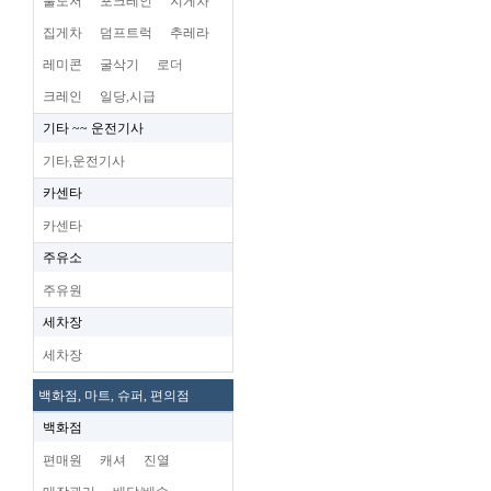
불도저
포크레인
지게차
집게차
덤프트럭
추레라
레미콘
굴삭기
로더
크레인
일당,시급
기타 ~~ 운전기사
기타,운전기사
카센타
카센타
주유소
주유원
세차장
세차장
백화점, 마트, 슈퍼, 편의점
백화점
편매원
캐셔
진열