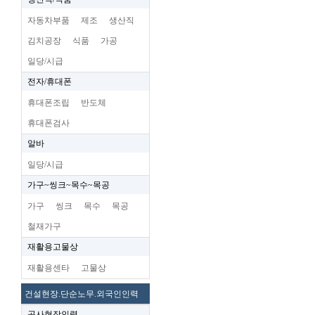
자동차부품
제조
생산직
김치공장
식품
가공
일당/시급
전자/휴대폰
휴대폰조립
반도체
휴대폰검사
알바
일당/시급
가구~씽크~목수~목공
가구
씽크
목수
목공
철재가구
재활용고물상
재활용센타
고물상
건설현장.단순노무.외국인인력
공사현장인력