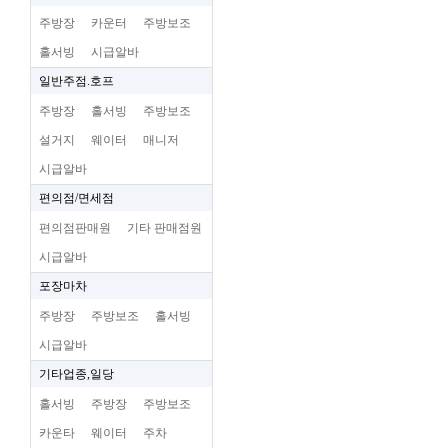
주방장
카운터
주방보조
홀서빙
시급알바
일반주점.호프
주방장
홀서빙
주방보조
설거지
웨이터
매니저
시급알바
편의점/면세점
편의점판매원
기타 판매점원
시급알바
포장마차
주방장
주방보조
홀서빙
시급알바
기타업종,일당
홀서빙
주방장
주방보조
카운타
웨이터
주차