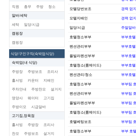
직원
총무
주방
청소
모텔당번보조
경력 없지
알바/세탁
모텔지배인
경력 없지
세탁
일당/시급
일당/시급
주말알바
캠핑장
호텔청소부부
부부호톌
캠핑장
펜션관리부부
부부호톌
식당/구인구직(숙박업식당)
플빌라펜션부부
부부호톌
숙박업(내 식당)
호텔청소(룸메이드)
부부호톌
주방장
주방보조
조리사
펜션관리/청소
부부호톌
홀서빙
카운터
지배인
호텔청소부부
부부팀 
주차안내
주방찬모
설거지
펜션관리부부
부부팀 
영양사
웨이터
고기집
플빌라펜션부부
부부팀 
주방이모
시급알바
호텔청소(룸메이드)
부부팀 
고기집,정육점
호텔베팅보조
부부팀 
홀서빙
주방장
조리사
호텔청소부부
부부 호
찬모
주방보조
설거지