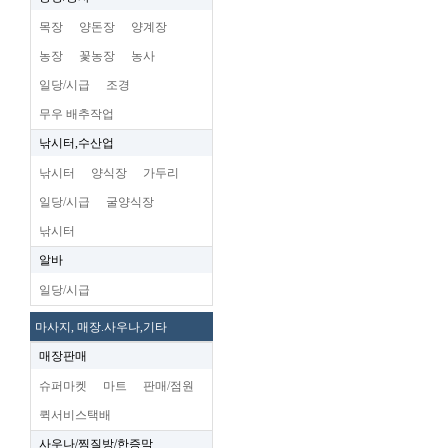
목장
양돈장
양계장
농장
꽃농장
농사
일당/시급
조경
무우 배추작업
낚시터,수산업
낚시터
양식장
가두리
일당/시급
굴양식장
낚시터
알바
일당/시급
마사지, 매장.사우나,기타
매장판매
슈퍼마켓
마트
판매/점원
퀵서비스택배
사우나/찜질방/한증막