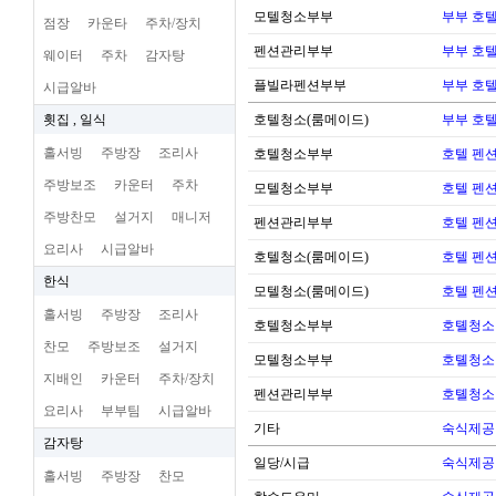
모텔청소부부
부부 호
점장
카운타
주차/장치
펜션관리부부
부부 호
웨이터
주차
감자탕
플빌라펜션부부
부부 호
시급알바
횟집 , 일식
호텔청소(룸메이드)
부부 호
홀서빙
주방장
조리사
호텔청소부부
호텔 펜션
주방보조
카운터
주차
모텔청소부부
호텔 펜션
주방찬모
설거지
매니저
펜션관리부부
호텔 펜션
요리사
시급알바
호텔청소(룸메이드)
호텔 펜션
한식
모텔청소(룸메이드)
호텔 펜션
홀서빙
주방장
조리사
호텔청소부부
호톌청소
찬모
주방보조
설거지
모텔청소부부
호톌청소
지배인
카운터
주차/장치
펜션관리부부
호톌청소
요리사
부부팀
시급알바
기타
숙식제공
감자탕
일당/시급
숙식제공
홀서빙
주방장
찬모