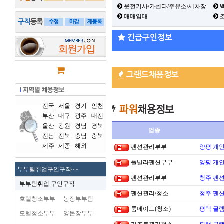
운전기사/카센타/주유소/세차장
백
매매임대
긴급구인정보
그랜드채용정보
전국
서울
경기
인천
부산
대구
광주
대전
울산
강원
경남
경북
업종
전남
전북
충남
충북
제주
세종
해외
펜션관리부부
양평 개
플빌라펜션부부
양평 개
부부팀취업구인구직~~
펜션관리부부
청주 펜션
부부팀취업 구인구직
펜션관리/청소
청주 펜션
호텔청소부부
농장부부팀
룸메이드(청소)
평택 글램
모텔청소부부
양돈장부부