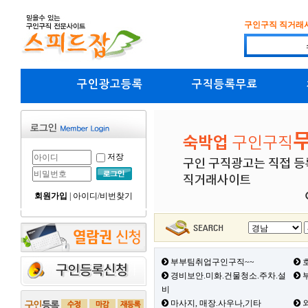
구인구직 직거래
구인광고등록
구직등록무료
저장
회원가입
|
아이디/비번찾기
부부팀취업구인구직~~
호
경비보안.미화.건물청소.주차.설
부
비
마사지, 매장.사우나,기타