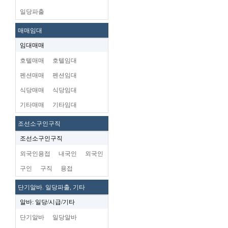
일당파출
매매임대
임대매매
호텔매매
호텔임대
펜션매매
펜션임대
식당매매
식당임대
기타매매
기타임대
조선소구인구직
조선소구인구직
외국인용접
내국인
외국인
구인
구직
용접
단기알바. 일당파출, 기타
알바: 일당/시급/기타
단기알바
일당알바