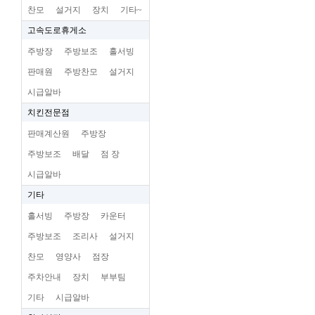
찬모
설거지
장치
기타~
고속도로휴게소
주방장
주방보조
홀서빙
판매원
주방찬모
설거지
시급알바
치킨전문점
판매계산원
주방장
주방보조
배달
점 장
시급알바
기타
홀서빙
주방장
카운터
주방보조
조리사
설거지
찬모
영양사
점장
주차안내
장치
부부팀
기타
시급알바