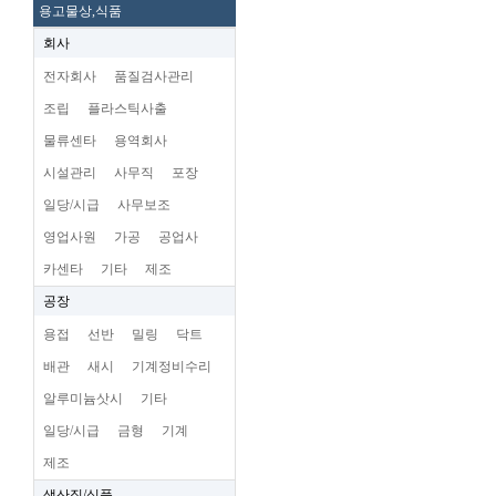
용고물상,식품
회사
전자회사
품질검사관리
조립
플라스틱사출
물류센타
용역회사
시설관리
사무직
포장
일당/시급
사무보조
영업사원
가공
공업사
카센타
기타
제조
공장
용접
선반
밀링
닥트
배관
새시
기계정비수리
알루미늄삿시
기타
일당/시급
금형
기계
제조
생산직/식품