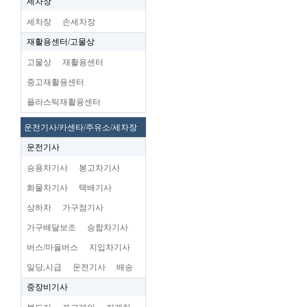
세차장
세차장
손세차장
재활용센터/고물상
고물상
재활용센터
중고재활용센터
플라스틱재활용센터
운전기사/카센타/주유소/세차장
운전기사
승용차기사
봉고차기사
화물차기사
택배기사
상하차
가구점기사
가구배달보조
승합차기사
버스/마을버스
지입차기사
일당,시급
운전기사
배송
중장비기사