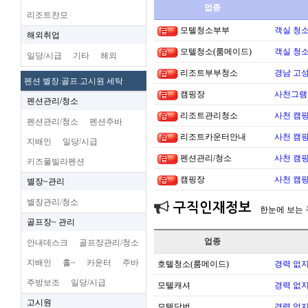
업종
리조트찬모
모텔청소부부
객실 청소
해외취업
모텔청소(룸메이드)
객실 청소
일당/시급
기타
해외
리조트부부청소
경남 고
펜션 별장.골프.고시원 세탁
캠핑장
사천그램
펜션관리/청소
리조트관리청소
사천 캠핑
펜션관리/청소
펜션주바
리조트카운터안내
사천 캠핑
지배인
일당/시급
펜션관리/청소
사천 캠핑
키즈풀빌라펜션
캠핑장
사천 캠핑
별장~관리
별장관리/청소
구직인재정보
한눈에 보는
골프장~ 관리
업종
안내데스크
골프장관리/청소
지배인
홀~
카운터
주바
호텔청소(룸메이드)
경력 없지
주방보조
일당/시급
모텔캐셔
경력 없지
고시원
모텔당번
경력 없지