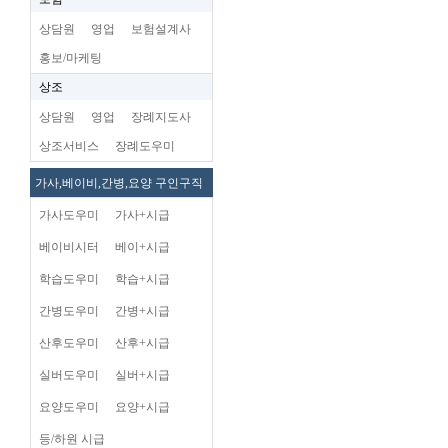
상담원
영업
보험설계사
홍보/마케팅
상조
상담원
영업
장례지도사
상조서비스
장례도우미
가사,베이비,간병,요양 구인구직
가사도우미
가사+시급
베이비시터
베이+시급
학습도우미
학습+시급
간병도우미
간병+시급
산후도우미
산후+시급
실버도우미
실버+시급
요양도우미
요양+시급
등/하원 시급