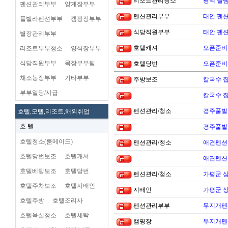
리조트관리청소
평택 글램
펜션관리부부
양계장부부
펜션관리부부
태안 펜
플빌라펜션부부
캠핑장부부
식당직원부부
태안 펜
별장관리부부
호텔캐셔
오픈준비
리조트부부청소
양식장부부
식당직원부부
목장부부팀
호텔당번
오픈준비
채소농장부부
기타부부
주방보조
칼국수 집
부부일당/시급
칼국수 집
펜션관리/청소
경주풀빌
호텔,모텔,리조트,해외취업
호 텔
경주풀빌
호텔청소(룸메이드)
펜션관리/청소
애견펜션 
호텔당번보조
호텔캐셔
애견펜션 
호텔베팅보조
호텔당번
펜션관리/청소
가평군 
호텔주차보조
호텔지배인
지배인
가평군 
호텔주방
호텔조리사
펜션관리부부
무지개펜션
호텔욕실청소
호텔세탁
캠핑장
무지개펜션