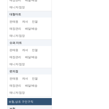
매장관리
배달/배송
매니저/점장
대형마트
판매원
캐셔
진열
매장관리
배달/배송
매니저/점장
슈펴.마트
판매원
캐셔
진열
매장관리
배달/배송
매니저/점장
편의점
판매원
캐셔
진열
매장관리
배달/배송
매니저/점장
보험,상조 구인구직
보험