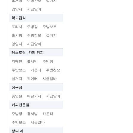
홀서빙
주방찬모
설거지
영양사
시급알바
학교급식
조리사
주방장
주방보조
홀서빙
주방찬모
설거지
영양사
시급알바
레스토랑 , 카페 커피
지배인
홀서빙
주방장
주방보조
카운터
주방찬모
설거지
웨이터
시급알바
정육점
종업원
배달기사
시급알바
커피전문점
주방장
홀서빙
카운터
주방보조
시급알바
빵/제과