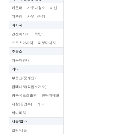
카운터
사우나청소
세신
기관장
사우나관리
마사지
건전마사지
족탕
스포츠마사지
피부마사지
주유소
카운터안내
기타
부동산(중개인)
잡메니저(직업소개소)
방송국보조출연
전단지배포
사찰(공양주)
기타
써니리치
시급/알바
일당/시급