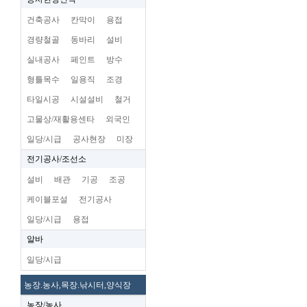
건축공사
칸막이
용접
경량철골
동바리
설비
실내공사
페인트
방수
형틀목수
일용직
조경
타일시공
시설설비
철거
고물상/재활용센타
외국인
일당/시급
공사현장
미장
전기공사/조선소
설비
배관
기공
조공
케이블포설
전기공사
일당/시급
용접
알바
일당/시급
농장.농사,목장.낚시터,양식장
농장/농사