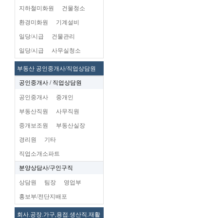
지하철미화원
건물청소
환경미화원
기계설비
일당/시급
건물관리
일당/시급
사무실청소
부동산 공인중개사/직업상담원
공인중개사 / 직업상담원
공인중개사
중개인
부동산직원
사무직원
중개보조원
부동산실장
경리원
기타
직업소개소파트
분양상담사/구인구직
상담원
팀장
영업부
홍보부/전단지배포
회사.공장.가구,용접.생산직.재활