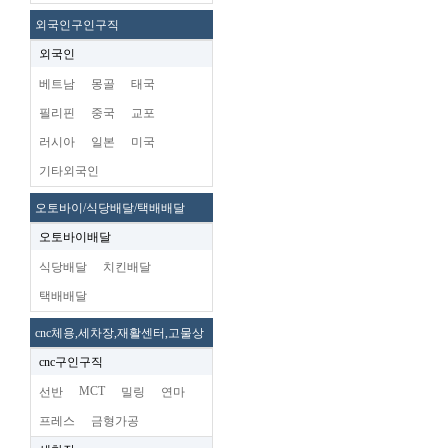
외국인구인구직
외국인
베트남
몽골
태국
필리핀
중국
교포
러시아
일본
미국
기타외국인
오토바이/식당배달/택배배달
오토바이배달
식당배달
치킨배달
택배배달
cnc체용,세차장,재활센터,고물상
cnc구인구직
MCT
선반
밀링
연마
프레스
금형가공