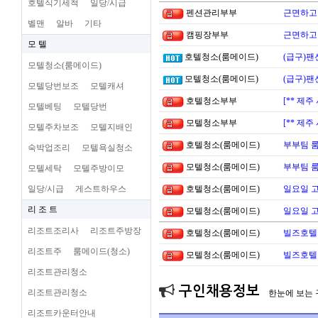
호텔식기세척
일당/시급
펜션관리부부
근면하고 
벨맨
알바
기타
캠핑장부부
근면하고 
모 텔
호텔청소(룸메이드)
(급구)팬
모텔청소(룸메이드)
모텔청소(룸메이드)
(급구)팬
모텔당번보조
모텔캐셔
호텔청소부부
[** 제
모텔베팅
모텔당번
모텔청소부부
[** 제
모텔주차보조
모텔지배인
호텔청소(룸메이드)
부부팀 
숙박업조리
모텔욕실청소
모텔청소(룸메이드)
부부팀 
모텔세탁
모텔주방이모
일당/시급
게스트하우스
호텔청소(룸메이드)
일요일 
리 조 트
모텔청소(룸메이드)
일요일 
리조트조리사
리조트주방장
호텔청소(룸메이드)
빌즈호텔
리조트주
룸메이드(청소)
모텔청소(룸메이드)
빌즈호텔
리조트관리청소
구인채용정보
리조트관리청소
한눈에 보는
리조트카운터안내