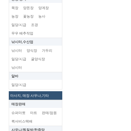
목장
양돈장
양계장
농장
꽃농장
농사
일당/시급
조경
무우 배추작업
낚시터,수산업
낚시터
양식장
가두리
일당/시급
굴양식장
낚시터
알바
일당/시급
마사지, 매장.사우나,기타
매장판매
슈퍼마켓
마트
판매/점원
퀵서비스택배
사우나/찜질방/한증막