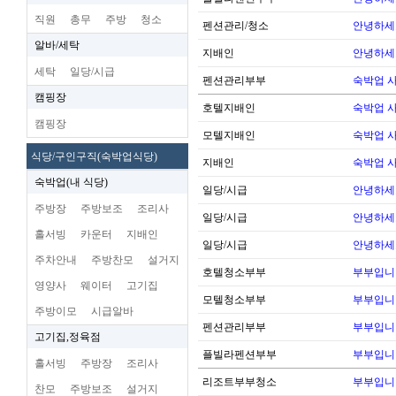
직원
총무
주방
청소
펜션관리/청소
안녕하세
알바/세탁
지배인
안녕하세
세탁
일당/시급
펜션관리부부
숙박업 
캠핑장
호텔지배인
숙박업 
캠핑장
모텔지배인
숙박업 
식당/구인구직(숙박업식당)
지배인
숙박업 
숙박업(내 식당)
일당/시급
안녕하세
주방장
주방보조
조리사
일당/시급
안녕하세
홀서빙
카운터
지배인
일당/시급
안녕하세
주차안내
주방찬모
설거지
호텔청소부부
부부입니
영양사
웨이터
고기집
모텔청소부부
부부입니
주방이모
시급알바
펜션관리부부
부부입니
고기집,정육점
플빌라펜션부부
부부입니
홀서빙
주방장
조리사
리조트부부청소
부부입니
찬모
주방보조
설거지