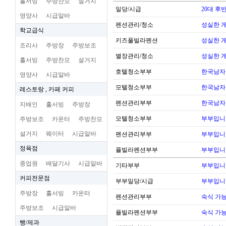
홀서빙
주방찬모
설거지
일당/시급
20대 후
영양사
시급알바
펜션관리/청소
성실한 
학교급식
키즈풀빌라펜션
성실한 
조리사
주방장
주방보조
별장관리/청소
성실한 
홀서빙
주방찬모
설거지
호텔청소부부
한국남자
영양사
시급알바
모텔청소부부
한국남자
레스토랑 , 카페 커피
펜션관리부부
한국남자
지배인
홀서빙
주방장
모텔청소부부
부부입니
주방보조
카운터
주방찬모
설거지
웨이터
시급알바
펜션관리부부
부부입니
정육점
플빌라펜션부부
부부입니
종업원
배달기사
시급알바
기타부부
부부입니
커피전문점
부부일당/시급
부부입니
주방장
홀서빙
카운터
펜션관리부부
숙식 가
주방보조
시급알바
플빌라펜션부부
숙식 가
빵/제과