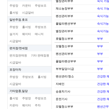
별장관리부부
숙식 가
주방장
카운터
주방보조
채소농장부부
숙식 가
홀서빙
시급알바
펜션관리부부
숙식가능
일반주점.호프
플빌라펜션부부
숙식가능
주방장
홀서빙
주방보조
별장관리부부
숙식가능
설거지
웨이터
매니저
호텔청소부부
부부
시급알바
모텔청소부부
부부
편의점/면세점
펜션관리부부
부부
편의점판매원
기타 판매점원
플빌라펜션부부
부부
시급알바
부부일당/시급
부부
포장마차
펜션관리/청소
건강한 
주방장
주방보조
홀서빙
시급알바
지배인
건강한 
기타업종,일당
승용차기사
건강한 
홀서빙
주방장
주방보조
운전기사
건강한 
카운타
웨이터
주차
모텔청소부부
펜션근무