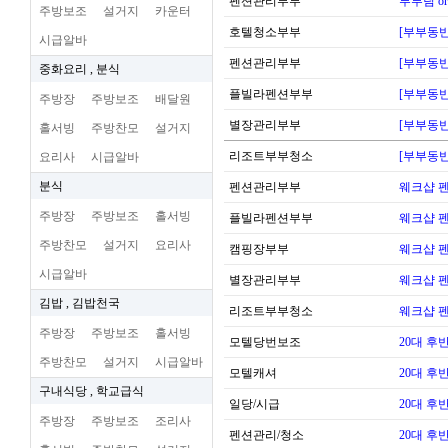
펜션관리부부
부부팀 o
주방보조
설거지
카운터
호텔청소부부
[부부동반
시급알바
펜션관리부부
[부부동반
중화요리 , 분식
플빌라펜션부부
[부부동반
주방장
주방보조
배달원
별장관리부부
[부부동반
홀서빙
주방찬모
설거지
리조트부부청소
[부부동반
요리사
시급알바
분식
펜션관리부부
웨크샵 
주방장
주방보조
홀서빙
플빌라펜션부부
웨크샵 
주방찬모
설거지
요리사
캠핑장부부
웨크샵 
시급알바
별장관리부부
웨크샵 
김밥 , 김밥천국
리조트부부청소
웨크샵 
주방장
주방보조
홀서빙
모텔당번보조
20대 후
주방찬모
설거지
시급알바
모텔캐셔
20대 후
구내식당 , 학교급식
일당/시급
20대 후
주방장
주방보조
조리사
펜션관리/청소
20대 후