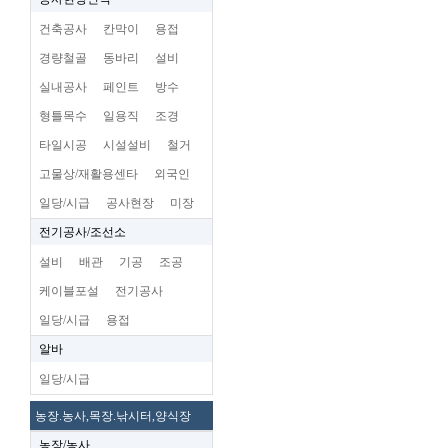
건축공사
칸막이
용접
경량철골
동바리
설비
실내공사
페인트
방수
형틀목수
일용직
조경
타일시공
시설설비
철거
고물상/재활용센타
외국인
일당/시급
공사현장
미장
전기공사/조선소
설비
배관
기공
조공
케이블포설
전기공사
일당/시급
용접
알바
일당/시급
농장.농사,목장.낚시터,양식장
농장/농사