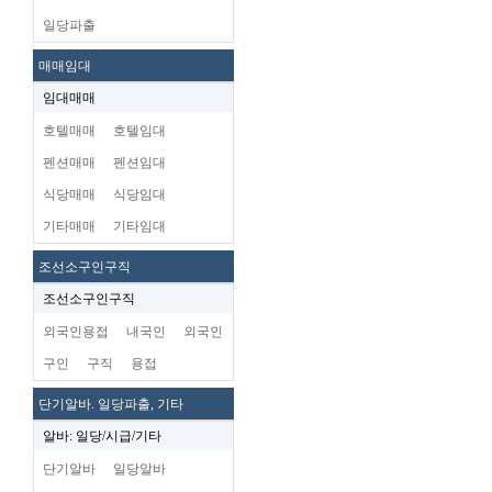
일당파출
매매임대
임대매매
호텔매매
호텔임대
펜션매매
펜션임대
식당매매
식당임대
기타매매
기타임대
조선소구인구직
조선소구인구직
외국인용접
내국인
외국인
구인
구직
용접
단기알바. 일당파출, 기타
알바: 일당/시급/기타
단기알바
일당알바