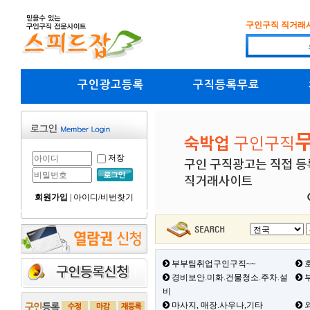
구인구직 직거래
구인광고등록
구직등록무료
저장
회원가입
|
아이디/비번찾기
부부팀취업구인구직~~
호
경비보안.미화.건물청소.주차.설
부
비
마사지, 매장.사우나,기타