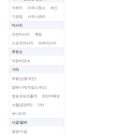
카운터
사우나청소
세신
기관장
사우나관리
마사지
건전마사지
족탕
스포츠마사지
피부마사지
주유소
카운터안내
기타
부동산(중개인)
잡메니저(직업소개소)
방송국보조출연
전단지배포
사찰(공양주)
기타
써니리치
시급/알바
일당/시급