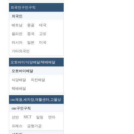
외국인구인구직
외국인
베트남
몽골
태국
필리핀
중국
교포
러시아
일본
미국
기타외국인
오토바이/식당배달/택배배달
오토바이배달
식당배달
치킨배달
택배배달
cnc체용,세차장,재활센터,고물상
cnc구인구직
MCT
선반
밀링
연마
프레스
금형가공