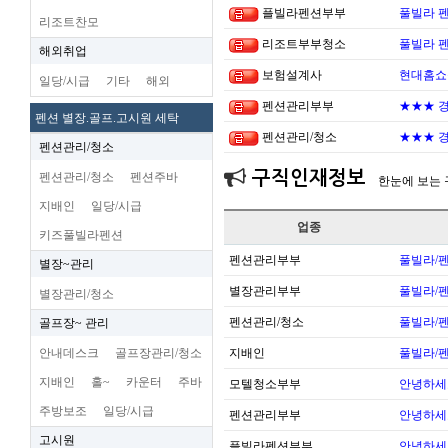
플빌라펜션부부
풀빌라 펜
리조트찬모
리조트부부청소
풀빌라 펜
해외취업
보험설계사
현대홈쇼
일당/시급
기타
해외
펜션관리부부
★★★ 경
펜션 별장.골프.고시원 세탁
펜션관리/청소
★★★ 경
펜션관리/청소
구직인재정보
펜션관리/청소
펜션주바
한눈에 보는
지배인
일당/시급
업종
키즈풀빌라펜션
펜션관리부부
풀빌라/펜
별장~관리
별장관리부부
풀빌라/펜
별장관리/청소
펜션관리/청소
풀빌라/펜
골프장~ 관리
안내데스크
골프장관리/청소
지배인
풀빌라/펜
지배인
홀~
카운터
주바
모텔청소부부
안녕하세
주방보조
일당/시급
펜션관리부부
안녕하세
고시원
플빌라펜션부부
안녕하세