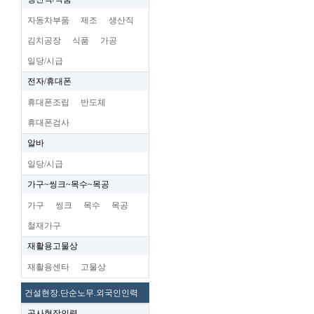
자동차부품
제조
생산직
김치공장
식품
가공
일당/시급
전자/휴대폰
휴대폰조립
반도체
휴대폰검사
알바
일당/시급
가구~씽크~목수~목공
가구
씽크
목수
목공
철재가구
재활용고물상
재활용센타
고물상
건설현장.단순노무.외국인인력
공사현장인력