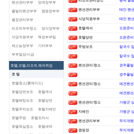
리조트관리청소
평택 글램
펜션관리부부
양계장부부
펜션관리부부
태안 펜
플빌라펜션부부
캠핑장부부
식당직원부부
태안 펜
별장관리부부
호텔캐셔
오픈준비
리조트부부청소
양식장부부
식당직원부부
목장부부팀
호텔당번
오픈준비
채소농장부부
기타부부
주방보조
칼국수 집
부부일당/시급
칼국수 집
펜션관리/청소
경주풀빌
호텔,모텔,리조트,해외취업
호 텔
경주풀빌
호텔청소(룸메이드)
펜션관리/청소
애견펜션 
호텔당번보조
호텔캐셔
애견펜션 
호텔베팅보조
호텔당번
펜션관리/청소
가평군 
호텔주차보조
호텔지배인
지배인
가평군 
호텔주방
호텔조리사
펜션관리부부
무지개펜션
호텔욕실청소
호텔세탁
캠핑장
무지개펜션