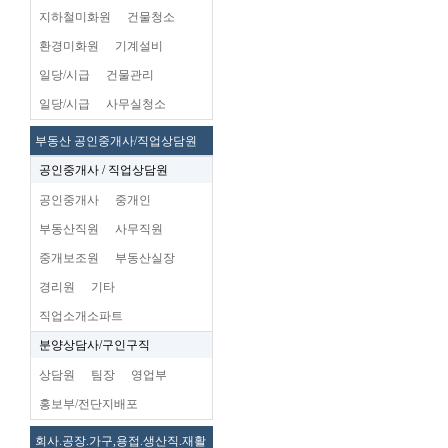
지하철미화원
건물청소
환경미화원
기계설비
일당/시급
건물관리
일당/시급
사무실청소
부동산 공인중개사/직업상담원
공인중개사 / 직업상담원
공인중개사
중개인
부동산직원
사무직원
중개보조원
부동산실장
경리원
기타
직업소개소파트
분양상담사/구인구직
상담원
팀장
영업부
홍보부/전단지배포
회사.공장.가구,용접.생산직.재활