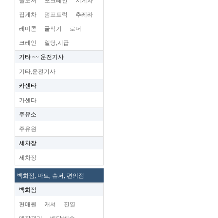
불도저
포크레인
지게차
집게차
덤프트럭
추레라
레미콘
굴삭기
로더
크레인
일당,시급
기타 ~~ 운전기사
기타,운전기사
카센타
카센타
주유소
주유원
세차장
세차장
백화점, 마트, 슈퍼, 편의점
백화점
편매원
캐셔
진열