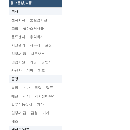
용고물상,식품
회사
전자회사
품질검사관리
조립
플라스틱사출
물류센타
용역회사
시설관리
사무직
포장
일당/시급
사무보조
영업사원
가공
공업사
카센타
기타
제조
공장
용접
선반
밀링
닥트
배관
새시
기계정비수리
알루미늄삿시
기타
일당/시급
금형
기계
제조
생산직/식품