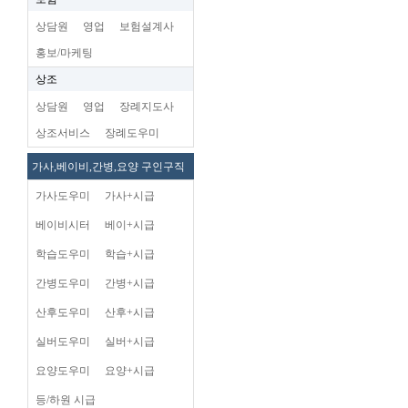
상담원
영업
보험설계사
홍보/마케팅
상조
상담원
영업
장례지도사
상조서비스
장례도우미
가사,베이비,간병,요양 구인구직
가사도우미
가사+시급
베이비시터
베이+시급
학습도우미
학습+시급
간병도우미
간병+시급
산후도우미
산후+시급
실버도우미
실버+시급
요양도우미
요양+시급
등/하원 시급