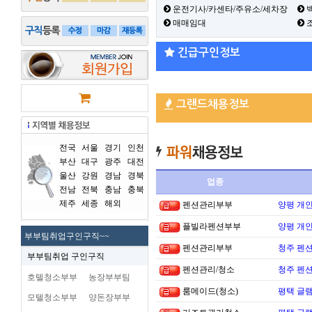
운전기사/카센타/주유소/세차장
백
매매임대
긴급구인정보
그랜드채용정보
전국
서울
경기
인천
부산
대구
광주
대전
울산
강원
경남
경북
업종
전남
전북
충남
충북
제주
세종
해외
펜션관리부부
양평 개
플빌라펜션부부
양평 개
부부팀취업구인구직~~
펜션관리부부
청주 펜션
부부팀취업 구인구직
펜션관리/청소
청주 펜션
호텔청소부부
농장부부팀
룸메이드(청소)
평택 글램
모텔청소부부
양돈장부부