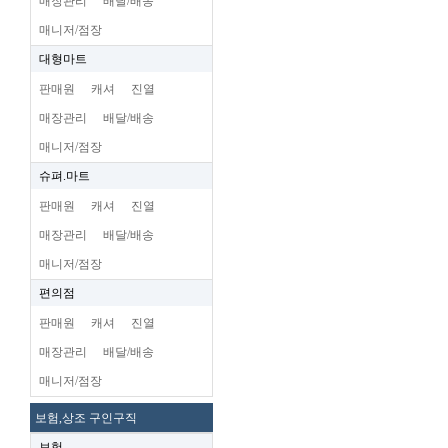
매장관리
배달/배송
매니저/점장
대형마트
판매원
캐셔
진열
매장관리
배달/배송
매니저/점장
슈펴.마트
판매원
캐셔
진열
매장관리
배달/배송
매니저/점장
편의점
판매원
캐셔
진열
매장관리
배달/배송
매니저/점장
보험,상조 구인구직
보험