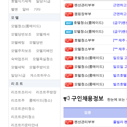
호텔식기세척
일당/시급
펜션관리부부
근면하고 
벨맨
알바
기타
캠핑장부부
근면하고 
모 텔
호텔청소(룸메이드)
(급구)팬
모텔청소(룸메이드)
모텔청소(룸메이드)
(급구)팬
모텔당번보조
모텔캐셔
호텔청소부부
[** 제
모텔베팅
모텔당번
모텔청소부부
[** 제
모텔주차보조
모텔지배인
호텔청소(룸메이드)
일요일 
숙박업조리
모텔욕실청소
모텔청소(룸메이드)
일요일 
모텔세탁
모텔주방이모
일당/시급
게스트하우스
호텔청소(룸메이드)
빌즈호텔
리 조 트
모텔청소(룸메이드)
빌즈호텔
리조트조리사
리조트주방장
구인채용정보
한눈에 보는
리조트주
룸메이드(청소)
리조트관리청소
업종
리조트관리청소
펜션관리부부
풀빌라 펜
리조트카운터안내