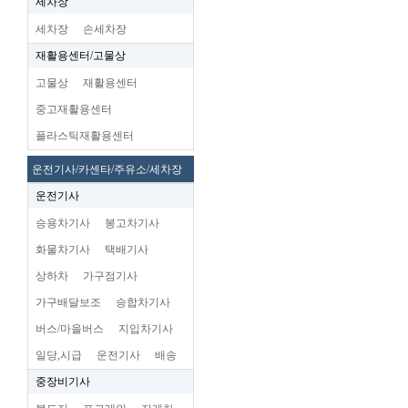
세차장
세차장
손세차장
재활용센터/고물상
고물상
재활용센터
중고재활용센터
플라스틱재활용센터
운전기사/카센타/주유소/세차장
운전기사
승용차기사
봉고차기사
화물차기사
택배기사
상하차
가구점기사
가구배달보조
승합차기사
버스/마을버스
지입차기사
일당,시급
운전기사
배송
중장비기사