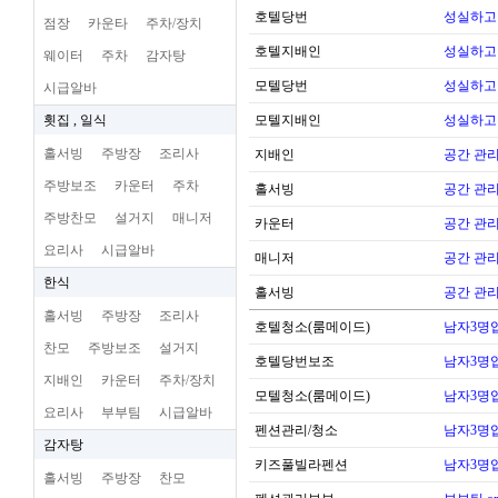
호텔당번
성실하고
점장
카운타
주차/장치
호텔지배인
성실하고
웨이터
주차
감자탕
모텔당번
성실하고
시급알바
횟집 , 일식
모텔지배인
성실하고
홀서빙
주방장
조리사
지배인
공간 관리
주방보조
카운터
주차
홀서빙
공간 관리
주방찬모
설거지
매니저
카운터
공간 관리
요리사
시급알바
매니저
공간 관리
한식
홀서빙
공간 관리
홀서빙
주방장
조리사
호텔청소(룸메이드)
남자3명
찬모
주방보조
설거지
호텔당번보조
남자3명
지배인
카운터
주차/장치
모텔청소(룸메이드)
남자3명
요리사
부부팀
시급알바
펜션관리/청소
남자3명
감자탕
키즈풀빌라펜션
남자3명
홀서빙
주방장
찬모