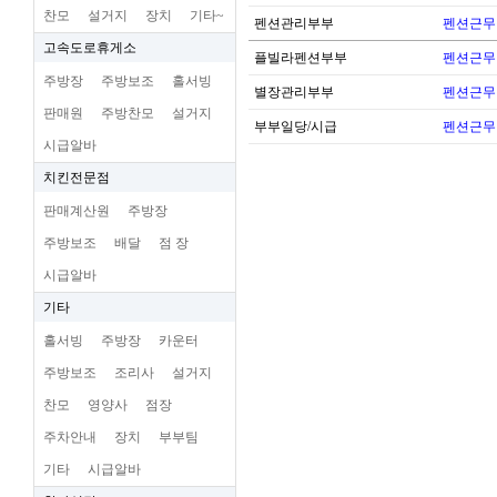
찬모
설거지
장치
기타~
펜션관리부부
펜션근무
고속도로휴게소
플빌라펜션부부
펜션근무
주방장
주방보조
홀서빙
별장관리부부
펜션근무
판매원
주방찬모
설거지
부부일당/시급
펜션근무
시급알바
치킨전문점
판매계산원
주방장
주방보조
배달
점 장
시급알바
기타
홀서빙
주방장
카운터
주방보조
조리사
설거지
찬모
영양사
점장
주차안내
장치
부부팀
기타
시급알바