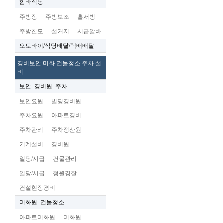
함바식당
주방장
주방보조
홀서빙
주방찬모
설거지
시급알바
오토바이/식당배달/택배배달
경비보안.미화.건물청소.주차.설
비
보안. 경비원. 주차
보안요원
빌딩경비원
주차요원
아파트경비
주차관리
주차정산원
기계설비
경비원
일당/시급
건물관리
일당/시급
청원경찰
건설현장경비
미화원. 건물청소
아파트미화원
미화원