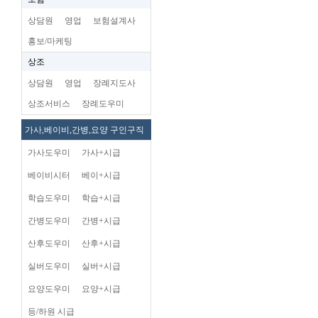
상담원
영업
보험설계사
홍보/마케팅
상조
상담원
영업
장례지도사
상조서비스
장례도우미
가사,베이비,간병,요양 구인구직
가사도우미
가사+시급
베이비시터
베이+시급
학습도우미
학습+시급
간병도우미
간병+시급
산후도우미
산후+시급
실버도우미
실버+시급
요양도우미
요양+시급
등/하원 시급