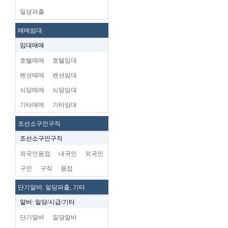
일당파출
매매임대
임대매매
호텔매매
호텔임대
펜션매매
펜션임대
식당매매
식당임대
기타매매
기타임대
조선소구인구직
조선소구인구직
외국인용접
내국인
외국인
구인
구직
용접
단기알바. 일당파출, 기타
알바: 일당/시급/기타
단기알바
일당알바