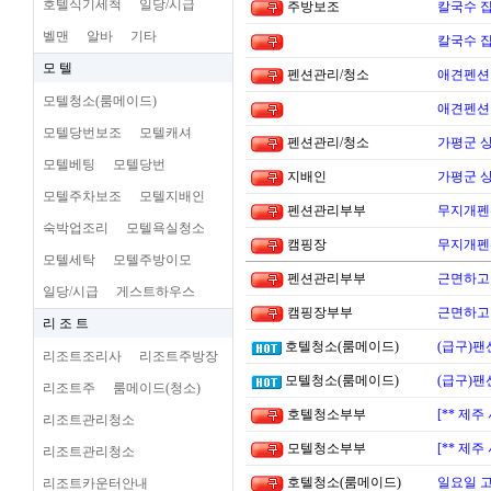
호텔식기세척
일당/시급
주방보조
칼국수 집
벨맨
알바
기타
칼국수 집
모 텔
펜션관리/청소
애견펜션 
모텔청소(룸메이드)
애견펜션 
모텔당번보조
모텔캐셔
펜션관리/청소
가평군 
모텔베팅
모텔당번
지배인
가평군 
모텔주차보조
모텔지배인
펜션관리부부
무지개펜션
숙박업조리
모텔욕실청소
캠핑장
무지개펜션
모텔세탁
모텔주방이모
펜션관리부부
근면하고 
일당/시급
게스트하우스
캠핑장부부
근면하고 
리 조 트
호텔청소(룸메이드)
(급구)팬
리조트조리사
리조트주방장
모텔청소(룸메이드)
(급구)팬
리조트주
룸메이드(청소)
호텔청소부부
[** 제
리조트관리청소
모텔청소부부
[** 제
리조트관리청소
호텔청소(룸메이드)
일요일 
리조트카운터안내