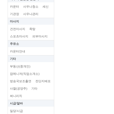
카운터
사우나청소
세신
기관장
사우나관리
마사지
건전마사지
족탕
스포츠마사지
피부마사지
주유소
카운터안내
기타
부동산(중개인)
잡메니저(직업소개소)
방송국보조출연
전단지배포
사찰(공양주)
기타
써니리치
시급/알바
일당/시급