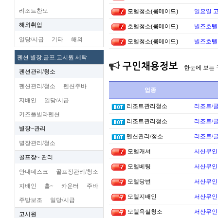
리조트찬모
모텔청소(룸메이드)
일요일 
해외취업
호텔청소(룸메이드)
빌즈호텔
일당/시급
기타
해외
모텔청소(룸메이드)
빌즈호텔
펜션 별장.골프.고시원 세탁
구인채용정보
한눈에 보는
펜션관리/청소
펜션관리/청소
펜션주바
업종
지배인
일당/시급
리조트관리청소
리조트/
키즈풀빌라펜션
리조트관리청소
리조트/
별장~관리
펜션관리/청소
리조트/
별장관리/청소
모텔캐셔
서산무인텔
골프장~ 관리
모텔베팅
서산무인텔
안내데스크
골프장관리/청소
모텔당번
서산무인텔
지배인
홀~
카운터
주바
모텔지배인
서산무인텔
주방보조
일당/시급
모텔욕실청소
서산무인텔
고시원