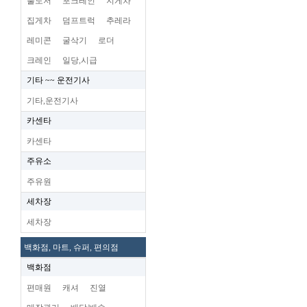
불도저
포크레인
지게차
집게차
덤프트럭
추레라
레미콘
굴삭기
로더
크레인
일당,시급
기타 ~~ 운전기사
기타,운전기사
카센타
카센타
주유소
주유원
세차장
세차장
백화점, 마트, 슈퍼, 편의점
백화점
편매원
캐셔
진열