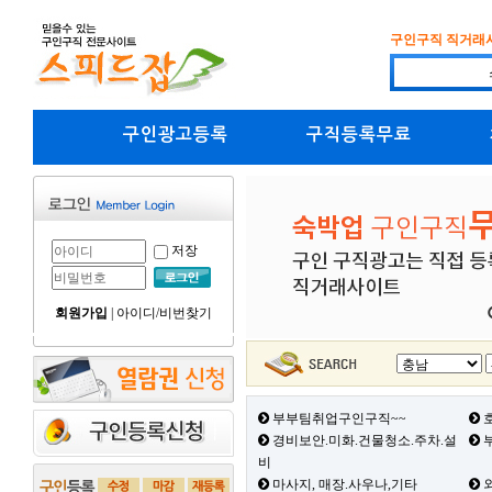
구인구직 직거래
구인광고등록
구직등록무료
저장
회원가입
|
아이디/비번찾기
부부팀취업구인구직~~
호
경비보안.미화.건물청소.주차.설
부
비
마사지, 매장.사우나,기타