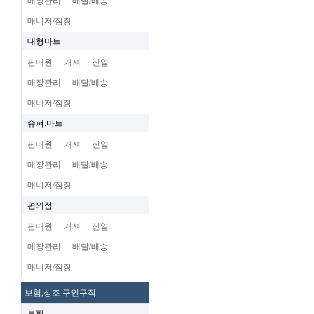
매장관리
배달/배송
매니저/점장
대형마트
판매원
캐셔
진열
매장관리
배달/배송
매니저/점장
슈펴.마트
판매원
캐셔
진열
매장관리
배달/배송
매니저/점장
편의점
판매원
캐셔
진열
매장관리
배달/배송
매니저/점장
보험,상조 구인구직
보험