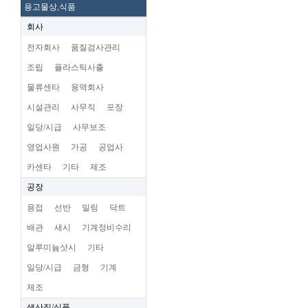
용고물상,식품
회사
전자회사
품질검사관리
조립
플라스틱사출
물류센타
용역회사
시설관리
사무직
포장
일당/시급
사무보조
영업사원
가공
공업사
카센타
기타
제조
공장
용접
선반
밀링
닥트
배관
새시
기계정비수리
알루미늄삿시
기타
일당/시급
금형
기계
제조
생산직/식품