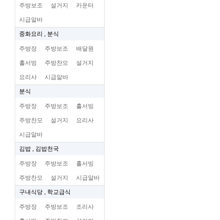
주방보조
설거지
카운터
시급알바
중화요리 , 분식
주방장
주방보조
배달원
홀서빙
주방찬모
설거지
요리사
시급알바
분식
주방장
주방보조
홀서빙
주방찬모
설거지
요리사
시급알바
김밥 , 김밥천국
주방장
주방보조
홀서빙
주방찬모
설거지
시급알바
구내식당 , 학교급식
주방장
주방보조
조리사