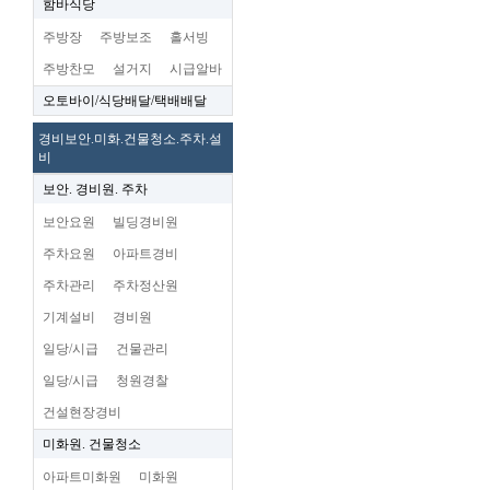
함바식당
주방장
주방보조
홀서빙
주방찬모
설거지
시급알바
오토바이/식당배달/택배배달
경비보안.미화.건물청소.주차.설
비
보안. 경비원. 주차
보안요원
빌딩경비원
주차요원
아파트경비
주차관리
주차정산원
기계설비
경비원
일당/시급
건물관리
일당/시급
청원경찰
건설현장경비
미화원. 건물청소
아파트미화원
미화원