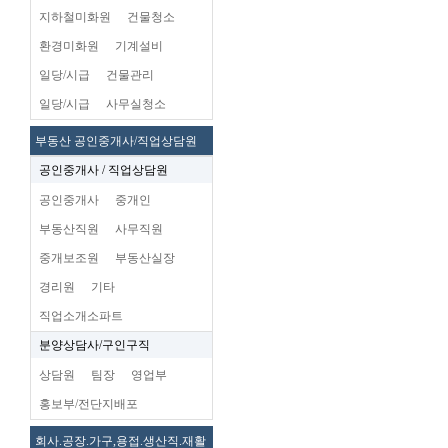
지하철미화원
건물청소
환경미화원
기계설비
일당/시급
건물관리
일당/시급
사무실청소
부동산 공인중개사/직업상담원
공인중개사 / 직업상담원
공인중개사
중개인
부동산직원
사무직원
중개보조원
부동산실장
경리원
기타
직업소개소파트
분양상담사/구인구직
상담원
팀장
영업부
홍보부/전단지배포
회사.공장.가구,용접.생산직.재활