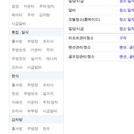
일당/시급
정소 일자
점장
카운타
주차/장치
알바
정소 일자
웨이터
주차
감자탕
모텔청소(룸메이드)
정소 일자
시급알바
일당/시급
정소 일자
횟집 , 일식
리조트관리청소
구직
홀서빙
주방장
조리사
펜션관리/청소
팬션 , 
주방보조
카운터
주차
골프장관리/청소
팬션 , 
주방찬모
설거지
매니저
요리사
시급알바
한식
홀서빙
주방장
조리사
찬모
주방보조
설거지
지배인
카운터
주차/장치
요리사
부부팀
시급알바
감자탕
홀서빙
주방장
찬모