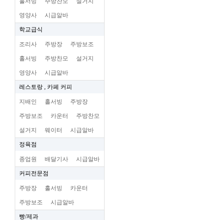
홀서빙
주방찬모
설거지
영양사
시급알바
학교급식
조리사
주방장
주방보조
홀서빙
주방찬모
설거지
영양사
시급알바
레스토랑 , 카페 커피
지배인
홀서빙
주방장
주방보조
카운터
주방찬모
설거지
웨이터
시급알바
정육점
종업원
배달기사
시급알바
커피전문점
주방장
홀서빙
카운터
주방보조
시급알바
빵/제과