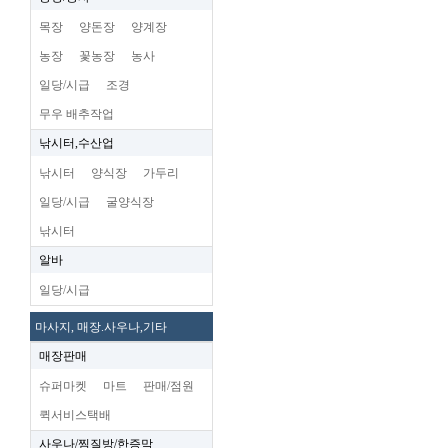
목장
양돈장
양계장
농장
꽃농장
농사
일당/시급
조경
무우 배추작업
낚시터,수산업
낚시터
양식장
가두리
일당/시급
굴양식장
낚시터
알바
일당/시급
마사지, 매장.사우나,기타
매장판매
슈퍼마켓
마트
판매/점원
퀵서비스택배
사우나/찜질방/한증막