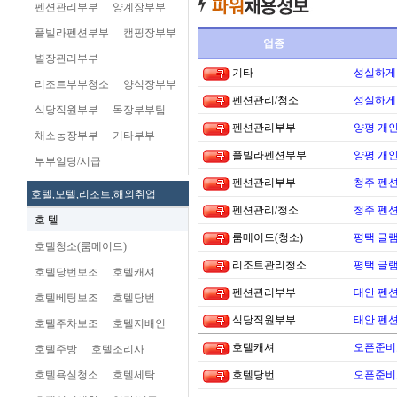
펜션관리부부
양계장부부
플빌라펜션부부
캠핑장부부
업종
별장관리부부
기타
성실하게
리조트부부청소
양식장부부
펜션관리/청소
성실하게
식당직원부부
목장부부팀
펜션관리부부
양평 개
채소농장부부
기타부부
플빌라펜션부부
양평 개
부부일당/시급
펜션관리부부
청주 펜션
호텔,모텔,리조트,해외취업
펜션관리/청소
청주 펜션
호 텔
룸메이드(청소)
평택 글램
호텔청소(룸메이드)
리조트관리청소
평택 글램
호텔당번보조
호텔캐셔
펜션관리부부
태안 펜
호텔베팅보조
호텔당번
식당직원부부
태안 펜
호텔주차보조
호텔지배인
호텔캐셔
오픈준비
호텔주방
호텔조리사
호텔욕실청소
호텔세탁
호텔당번
오픈준비