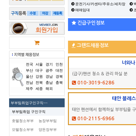
운전기사/카센타/주유소/세차장
백
매매임대
긴급구인정보
그랜드채용정보
너와나
전국
서울
경기
인천
부산
대구
광주
대전
(급구)팬션 청소 & 관리 하실 분
울산
강원
경남
경북
전남
전북
충남
충북
010-3019-6286
제주
세종
해외
태안 블레
부부팀취업구인구직~~
태안 펜션에서 함께하실 부부팀을 
부부팀취업 구인구직
010-2115-6966
호텔청소부부
농장부부팀
모텔청소부부
양돈장부부