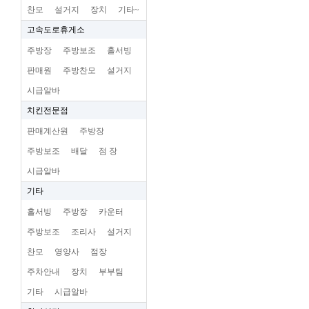
찬모
설거지
장치
기타~
고속도로휴게소
주방장
주방보조
홀서빙
판매원
주방찬모
설거지
시급알바
치킨전문점
판매계산원
주방장
주방보조
배달
점 장
시급알바
기타
홀서빙
주방장
카운터
주방보조
조리사
설거지
찬모
영양사
점장
주차안내
장치
부부팀
기타
시급알바