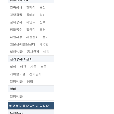
건축공사
칸막이
용접
경량철골
동바리
설비
실내공사
페인트
방수
형틀목수
일용직
조경
타일시공
시설설비
철거
고물상/재활용센타
외국인
일당/시급
공사현장
미장
전기공사/조선소
설비
배관
기공
조공
케이블포설
전기공사
일당/시급
용접
알바
일당/시급
농장.농사,목장.낚시터,양식장
농장/농사