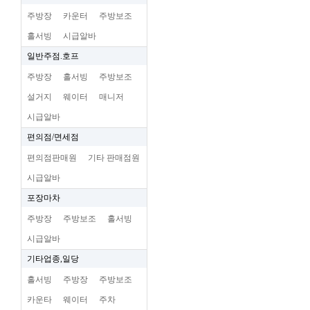
주방장
카운터
주방보조
홀서빙
시급알바
일반주점.호프
주방장
홀서빙
주방보조
설거지
웨이터
매니저
시급알바
편의점/면세점
편의점판매원
기타 판매점원
시급알바
포장마차
주방장
주방보조
홀서빙
시급알바
기타업종,일당
홀서빙
주방장
주방보조
카운타
웨이터
주차