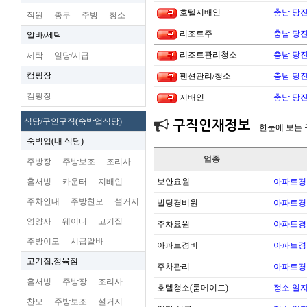
호텔지배인
충남 당진
직원
총무
주방
청소
리조트주
충남 당진
알바/세탁
리조트관리청소
충남 당진
세탁
일당/시급
캠핑장
펜션관리/청소
충남 당진
캠핑장
지배인
충남 당진
식당/구인구직(숙박업식당)
구직인재정보
한눈에 보는
숙박업(내 식당)
업종
주방장
주방보조
조리사
홀서빙
카운터
지배인
보안요원
아파트경
주차안내
주방찬모
설거지
빌딩경비원
아파트경
영양사
웨이터
고기집
주차요원
아파트경
주방이모
시급알바
아파트경비
아파트경
고기집,정육점
주차관리
아파트경
홀서빙
주방장
조리사
호텔청소(룸메이드)
정소 일자
찬모
주방보조
설거지