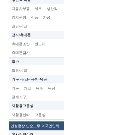
자동차부품
제조
생산직
김치공장
식품
가공
일당/시급
전자/휴대폰
휴대폰조립
반도체
휴대폰검사
알바
일당/시급
가구~씽크~목수~목공
가구
씽크
목수
목공
철재가구
재활용고물상
재활용센타
고물상
건설현장.단순노무.외국인인력
공사현장인력