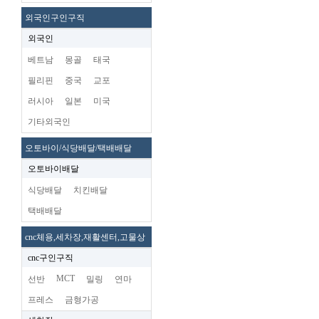
외국인구인구직
외국인
베트남
몽골
태국
필리핀
중국
교포
러시아
일본
미국
기타외국인
오토바이/식당배달/택배배달
오토바이배달
식당배달
치킨배달
택배배달
cnc체용,세차장,재활센터,고물상
cnc구인구직
MCT
선반
밀링
연마
프레스
금형가공