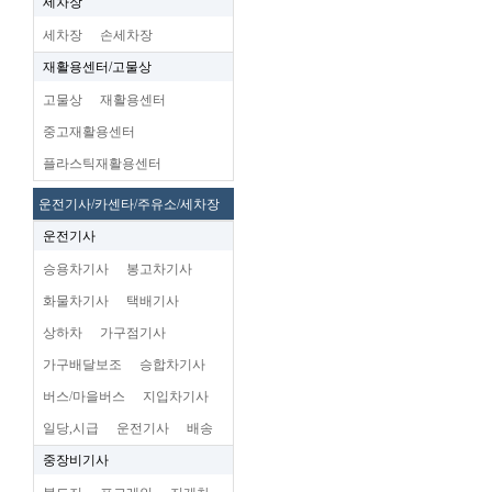
세차장
세차장
손세차장
재활용센터/고물상
고물상
재활용센터
중고재활용센터
플라스틱재활용센터
운전기사/카센타/주유소/세차장
운전기사
승용차기사
봉고차기사
화물차기사
택배기사
상하차
가구점기사
가구배달보조
승합차기사
버스/마을버스
지입차기사
일당,시급
운전기사
배송
중장비기사